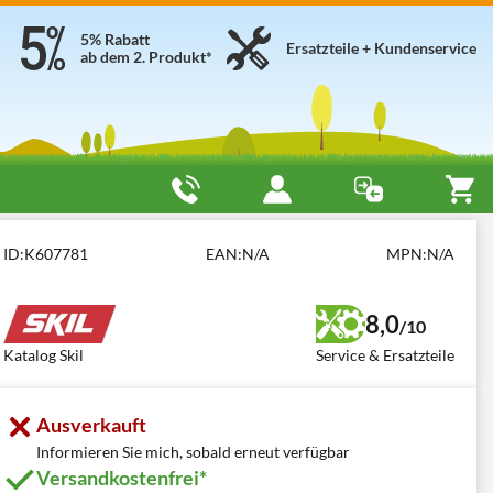
5% Rabatt
Ersatzteile + Kundenservice
ab dem 2. Produkt*
ID:
K607781
EAN:
N/A
MPN:
N/A
8,0
/10
Katalog Skil
Service & Ersatzteile
Ausverkauft
Informieren Sie mich, sobald erneut verfügbar
Versandkostenfrei*