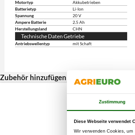
Motortyp
Akkubetrieben
Batterietyp
Li-Ion
Spannung
20 V
Ampere Batterie
2.5 Ah
Herstellungsland
CHN
Technische Daten Getriebe
Antriebswellentyp
mit Schaft
Zubehör hinzufügen und Rabatt erhalten
Zustimmung
Diese Webseite verwendet 
Wir verwenden Cookies, um I