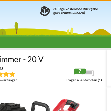
30 Tage kostenlose Rückgabe
(für Premiumkunden)
ntenschneider
Akku Rasentrimmer
Skil 0240CA
immer - 20 V
48
ewertungen
Fragen & Antworten (1)