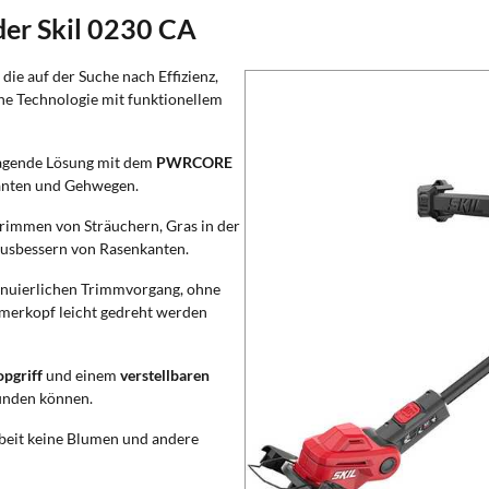
er Skil 0230 CA
, die auf der Suche nach Effizienz,
che Technologie mit funktionellem
ragende Lösung mit dem
PWRCORE
Kanten und Gehwegen.
 Trimmen von Sträuchern, Gras in der
usbessern von Rasenkanten.
tinuierlichen Trimmvorgang, ohne
immerkopf leicht gedreht werden
opgriff
und einem
verstellbaren
 finden können.
Arbeit keine Blumen und andere