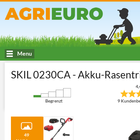
Menu
HOME
Pflege und Mähen von Grünflächen
Rasentrimmer - Ka
SKIL 0230CA - Akku-Rasentr
4,
Begrenzt
9 Kundenb
49