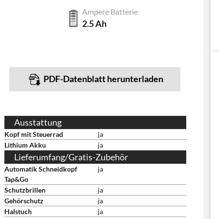
Ampere Batterie
2.5 Ah
PDF-Datenblatt herunterladen
Ausstattung
Kopf mit Steuerrad
ja
Lithium Akku
ja
Lieferumfang/Gratis-Zubehör
Automatik Schneidkopf
ja
Tap&Go
Schutzbrillen
ja
Gehörschutz
ja
Halstuch
ja