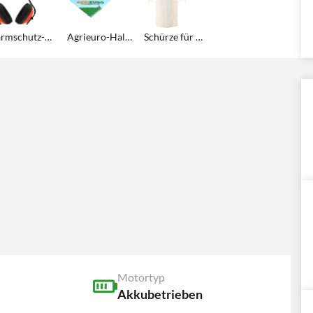
Lärmschutz-Kopfhörer
Agrieuro-Halstuch
Schürze für Motorsensen/Freischneider
Motortyp
Akkubetrieben