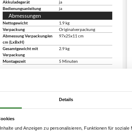
Akkuladegerät
ja
Bedienungsanleitung
ja
Abmessungen
Nettogewicht
1.9 kg
Verpackung
Originalverpackung
Abmessung Verpackung/en
97x25x11 cm
cm (LxBxH)
Gesamtgewicht mit
2.9 kg
Verpackung
Montagezeit
5 Minuten
Details
Cookies
nhalte und Anzeigen zu personalisieren, Funktionen für soziale