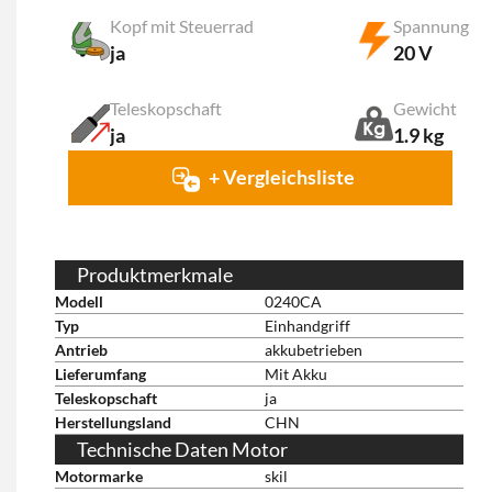
Kopf mit Steuerrad
Spannung
ja
20 V
Teleskopschaft
Gewicht
ja
1.9 kg
+ Vergleichsliste
Produktmerkmale
Modell
0240CA
Typ
Einhandgriff
Antrieb
akkubetrieben
Lieferumfang
Mit Akku
Teleskopschaft
ja
Herstellungsland
CHN
Technische Daten Motor
Motormarke
skil