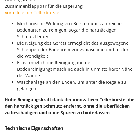
M
Mähroboter
Famag
Zusammenklappbar für die Lagerung.
Maisentkörnungsmaschinen
Vorteile einer Tellerbürste
Famur
Manuelle Heckenscheren
FARMER
Mechanische Wirkung von Borsten um, zahlreiche
Bodenarten zu reinigen, sogar die hartnäckigen
Mehrzweck-Sauggeräte
FBC
Schmutzflecken.
Minibacköfen
Ferrari Group
Die Neigung des Geräts ermöglicht das ausgewogene
Motorhacken - Gartenfräsen
Schleppen der Bodenreinigungsmaschine und fördert
Ferroni
die Wendigkeit
Motorspritzen
Ferrua
Es ist möglich die Reinigung mit der
Mulcher für Traktor
Bodenreinigungsmaschine auch in unmittelbarer Nähe
FIAC
der Wände
FIEM
N
Waschanlage an den Enden, um unter die Regale zu
Notstromaggregat
Fimar
gelangen
Nudelmaschinen
FINI
Hohe Reinigungskraft dank der innovativen Tellerbürste, die
den hartnäckigen Schmutz entfernt, ohne die Oberflächen
Fiorentini
O
zu beschädigen und ohne Spuren zu hinterlassen
Obstmühlen Obsthäcksler Obstmuser
Fiskars
Obstpressen
Flymo
Technische Eigenschaften
Olivenernter und Schüttler
Fontana Forni