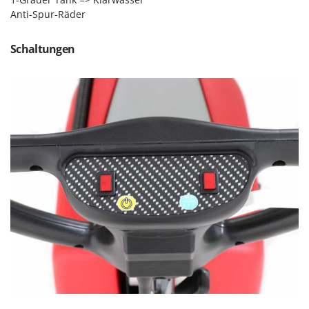
Vogelscheuchen - Vogelabwehr
KitchenAid
Anti-Spur-Räder
W
Komo
Wasserpumpen
Schaltungen
L
Wasserpumpen für Traktoren
Laica
Wein- und Obstpressen
Lampacrescia - MGM
Wein- und Ölschichtenfilter
Landxcape
Weitere Produkte
LAR Casalinghi
Wiesenwalzen für Traktor
Lavor
Wippsägen
Linea VZ
Wurstfüller
Lisam
Z
Lotusgrill
Zerstäuber
M
Zinkeneggen
M.A.I.BO.
Zubehör für Rasentraktoren
Macom
Macte Ovens