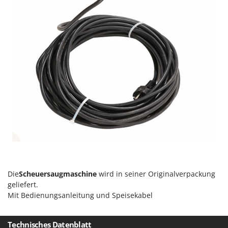
Rato
Reber
Redback
Resto Italia
Ribimex
Ripartrak
Ritter
River Systems
Robomow
Rossofuoco
Rover Pompe
Royal Food
Die
Scheuersaugmaschine
wird in seiner Originalverpackung
geliefert.
Ryobi
Mit Bedienungsanleitung und Speisekabel
S
S.T.P.
Technisches Datenblatt