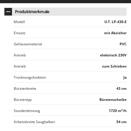
Santos
Sbaraglia
Produktmerkmale
Schnitzer
Modell
U.T. LP-430-E
Seven Italy
Einsatz
mit Abzieher
Shark
Gehäusematerial
PVC
Shindaiwa
Silky
Antrieb
elektrisch 230V
Simatech
Antrieb
zum Schieben
Sirman
Trocknungsfunktion
Ja
Skil
Bürstenbreite
43 cm
Smartwood
Smeg
Bürstentyp
Bürstenscheibe
Snapper
Stundenleistung
1720 m²/h
Solidur
Arbeitsbreite Saugbalken
54 cm
Spice Electronics