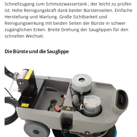
Reinigungsmaschinen für Fassaden, Fenster und PV-Anlagen
Schnellzugang zum Schmutzwassertank , der leicht zu prüfen
GreenBay
Rührtöpfe mit Elektrischem Rührwerk
ist. Hohe Reinigungskraft dank beider Bürstenseiten. Einfache
Greenworks
Herstellung und Wartung. Große Sichtbarkeit und
Rupfmaschinen
Reinigungswirkung mit beiden Seiten der Bürste in schwer
GRIFO
zugänglichen Ecken. Breite Drehung der Sauglippen für den
S
GVS
schnellen Wechsel.
Sämaschinen und Düngerstreuer
GYS
Scheibenpflüge
Die Bürste und die Sauglippe
H
Schneefräsen
Hailo
Schneeräumer
Helvi
Schrotmühlen - elektrisch
Henx
Schwader für Traktoren
HiKOKI
Schweißgeräte
Honda
Seilwinden - Motorseilwinden
I
Sichelmähwerke für Traktoren
Idromatic
Sichelmulcher für Traktoren
Il-Tec
Sortierer für Oliven
Imperia