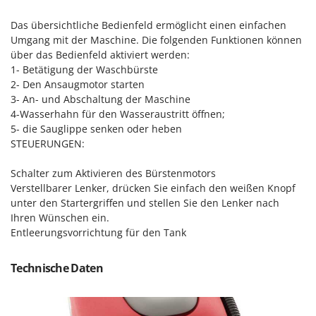
Makita
Das übersichtliche Bedienfeld ermöglicht einen einfachen
MAMMAMIA
Umgang mit der Maschine. Die folgenden Funktionen können
Marcato
über das Bedienfeld aktiviert werden:
1- Betätigung der Waschbürste
Marina Systems
2- Den Ansaugmotor starten
Master
3- An- und Abschaltung der Maschine
Mastercook
4-Wasserhahn für den Wasseraustritt öffnen;
5- die Sauglippe senken oder heben
McCulloch
STEUERUNGEN:
MCH
Schalter zum Aktivieren des Bürstenmotors
Michelin
Verstellbarer Lenker, drücken Sie einfach den weißen Knopf
Mille
unter den Startergriffen und stellen Sie den Lenker nach
Ihren Wünschen ein.
Minox
Entleerungsvorrichtung für den Tank
Mockmill
More than chef
Technische Daten
MOSA
MOVA