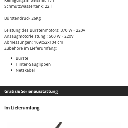
Reinigungsmitteltank: 17 l
Omas
Schmutzwassertank: 22 l
Ompagrill
Bürstendruck 26Kg
Ooni
Oriental Koshin
Leistung des Bürstenmotors: 370 W - 220V
Ansaugmotorleistung : 500 W - 220V
Outdoorchef
Abmessungen: 109x52x104 cm
Zubehöre im Lieferumfang:
P
Palazzetti
Bürste
Palumbo Pavi
Hinter-Sauglippen
Netzkabel
Partisani
Paterlini
Philips
Gratis & Serienausstattung
Pramac
Prismafood
Im Lieferumfang
R
R.G.V.