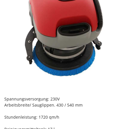
Mowox
MTD
N
New O.M.R.A.
Nilfisk
Ninja
Novatec
Novital
NuAir
NuovaFac
O
Officine Savioli
Spannungsversorgung: 230V
Arbeitsbreite/ Sauglippen. 430 / 540 mm
Oliviero
Olix
Stundenleistung: 1720 qm/h
OMA