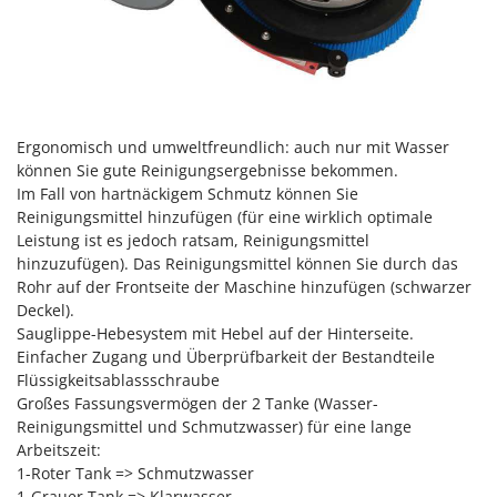
Sprühgeräte für Pflanzenbehandlung
Infaco
Stäubegeräte für Traktor
Intec
Staubsauger - Elektrobesen
Intex
Iseki
T
Teppichreiniger und Teppichbodenreiniger
Ergonomisch und umweltfreundlich: auch nur mit Wasser
Italyco
Thermische und mechanische Unkrautbrenner
können Sie gute Reinigungsergebnisse bekommen.
ITM
Im Fall von hartnäckigem Schmutz können Sie
Tomatenpressen
Reinigungsmittel hinzufügen (für eine wirklich optimale
J
Tragbare Powerstationen
Leistung ist es jedoch ratsam, Reinigungsmittel
JOLLY ITALIA
hinzuzufügen). Das Reinigungsmittel können Sie durch das
Traktor-Heckenscheren mit Ausleger
Rohr auf der Frontseite der Maschine hinzufügen (schwarzer
K
Deckel).
KAAZ
U
Umfüllpumpen
Sauglippe-Hebesystem mit Hebel auf der Hinterseite.
Karcher
Einfacher Zugang und Überprüfbarkeit der Bestandteile
Umkehrfräsen
Kasco
Flüssigkeitsablassschraube
Großes Fassungsvermögen der 2 Tanke (Wasser-
Kemper
V
Reinigungsmittel und Schmutzwasser) für eine lange
Vakuumiergeräte
Kenwood
Arbeitszeit:
Vertikutierer
1-Roter Tank => Schmutzwasser
Keter
1-Grauer Tank => Klarwasser