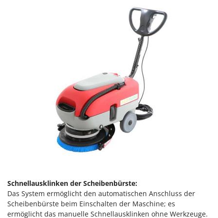
Forest Master
P
Palettengabeln für Traktoren
Francini
Pelletpressen
G
Pflüge für Traktor
G3 Ferrari
Planierschilder für Traktoren
Gardena
Plasmaschneider
Garofalo
Poolroboter
GeoTech
Pools
GeoTech Pro
Poolstaubsauger
Gierre
Ginko - MGM
R
Rasenmäher
Gipeco
Rasensodenschneider
Girmi
Rasentraktoren Aufsitzmäher
Goodyear
Schnellausklinken der Scheibenbürste:
Rasentrimmer - Kantenschneider
Das System ermöglicht den automatischen Anschluss der
GRAEF
Scheibenbürste beim Einschalten der Maschine; es
Rasentrimmer - Motorsensen - Freischneider
Gre
ermöglicht das manuelle Schnellausklinken ohne Werkzeuge.