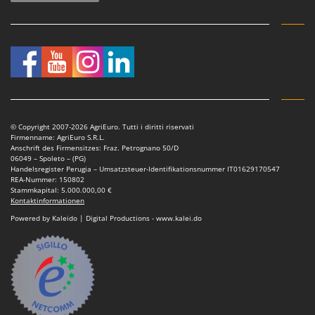
© Copyright 2007-2026 AgriEuro. Tutti i diritti riservati
Firmenname: AgriEuro S.R.L.
Anschrift des Firmensitzes: Fraz. Petrognano 50/D
06049 – Spoleto – (PG)
Handelsregister Perugia – Umsatzsteuer-Identifikationsnummer IT01629170547
REA-Nummer: 150802
Stammkapital: 5.000.000,00 €
Kontaktinformationen
Powered by Kaleido | Digital Productions - www.kalei.do