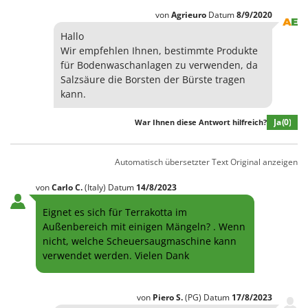
von
Agrieuro
Datum
8/9/2020
Hallo
Wir empfehlen Ihnen, bestimmte Produkte
für Bodenwaschanlagen zu verwenden, da
Salzsäure die Borsten der Bürste tragen
kann.
Ja
(0)
War Ihnen diese Antwort hilfreich?
Automatisch übersetzter Text
Original anzeigen
von
Carlo
C.
(Italy)
Datum
14/8/2023
Eignet es sich für Terrakotta im
Außenbereich mit einigen Mängeln? . Wenn
nicht, welche Scheuersaugmaschine kann
verwendet werden. Vielen Dank
von
Piero
S.
(PG)
Datum
17/8/2023