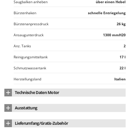
Saugbalken anheben
über einen Hebel
Spiralmac
Spring Protezione
Bürstenhaken
schnelle Entriegelung
Spyro
Bürstenanpressdruck
26 kg
Stanley
Ansaugunterdruck
1300 mmH20
Stiga
Anz. Tanks
2
Stocker
Sunseeker
Reinigungsmitteltank
17 l
T
Schmutzwassertank
22 l
Tecla
Herstellungsland
Italien
TecnoGen
Tellarini Pompe
Technische Daten Motor
Telwin
Anz. Motoren
2
Tenco
Ausstattung
Anz. Motoren
2
Tineco
Höhenverstellbarer Griff
ja
Lieferumfang/Gratis-Zubehör
Titania
Motormarke
AgriEuro TOP-LINE
Ergonomischer gummierter Handgriff
ja