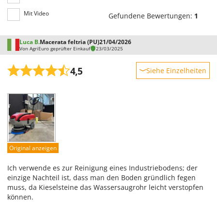
Mit Video
Gefundene Bewertungen:
1
Luca B.
Macerata feltria (PU)
21/04/2026
Von AgriEuro geprüfter Einkauf
23/03/2025
4,5
Siehe Einzelheiten
Robustheit
Leistung
Benutzerfreundlichkeit
Qualität / Preis
Schwierigkeitsgrad Zusammenbau
Original anzeigen
Verpackung
Ich verwende es zur Reinigung eines Industriebodens; der
einzige Nachteil ist, dass man den Boden gründlich fegen
muss, da Kieselsteine das Wassersaugrohr leicht verstopfen
können.