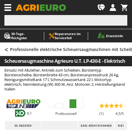
-1
30‑Tage-
Reparaturen im
A
A
Ersatzteile
Rückgabe
Servicefall
Abbeermaschinen - Traubenmühlen
ABAC
<
Abfüllgeräte
AgriEuro Premium
Professionelle elektrische Scheuersaugmaschinen mit Schei
Akku Gartenscheren
AgriEuro TOP-LINE
Scheuersaugmaschine Agrieuro U.T. LP-430-E - Elektrisch
Akku Gras- und Strauchscheren
AGT
Einsatz mit Abzieher, Antrieb zum Schieben, Bürstentyp
Akku-Stichsägen
Aima
Bürstenscheibe, Bürstenbreite 43 cm, Bürstenanpressdruck 26 kg,
Reinigungsmitteltank 17 l, Schmutzwassertank 22 l, Motortyp
Allzwecktransporter - Motorschubkarren
Airmec
elektrisch, Nennleistung (W) 300 W, Anz. Motoren 2, Herstellungsland
Italien
Alu-Teleskopleitern
AL-KO
Anbaubagger Heckbagger für Traktoren
ALA 2000
Arbeitsschutzkleidung
Alce
9,1
Professionell
(1)
4,5/5
Aschesauger
Alpina
ID
: K602959
EAN: 8054141544468
R-81
Astkettensägen - Hochentaster
Ama