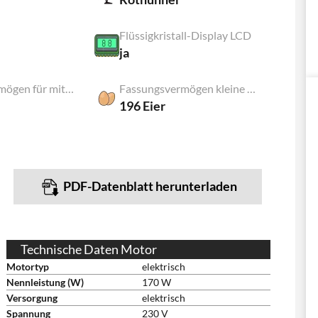
Flüssigkristall-Display LCD
ja
Fassungsvermögen für mittlere bis grosse Eier
Fassungsvermögen kleine Eier
196 Eier
PDF-Datenblatt herunterladen
Technische Daten Motor
Motortyp
elektrisch
Nennleistung (W)
170 W
Versorgung
elektrisch
Spannung
230 V