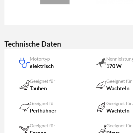
Technische Daten
Motortyp
Nennleistun
elektrisch
170 W
Geeignet für
Geeignet für
Tauben
Wachteln
Geeignet für
Geeignet für:
Perlhühner
Wachteln
Geeignet für
Geeignet für
Fasane
Pfaue