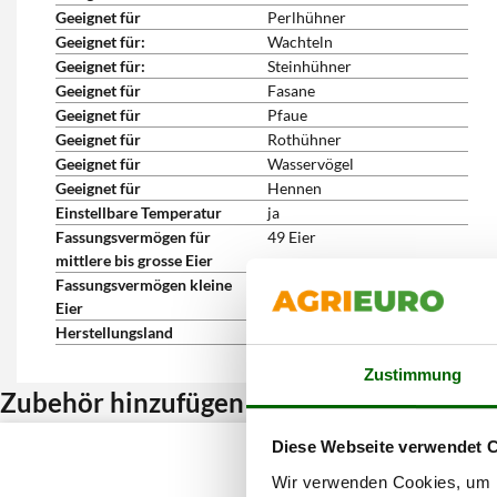
Geeignet für
Perlhühner
Geeignet für:
Wachteln
Geeignet für:
Steinhühner
Geeignet für
Fasane
Geeignet für
Pfaue
Geeignet für
Rothühner
Geeignet für
Wasservögel
Geeignet für
Hennen
Einstellbare Temperatur
ja
Fassungsvermögen für
49 Eier
mittlere bis grosse Eier
Fassungsvermögen kleine
196 Eier
Eier
Herstellungsland
Italien
Zustimmung
Zubehör hinzufügen und Rabatt erhalten
Diese Webseite verwendet 
Wir verwenden Cookies, um I