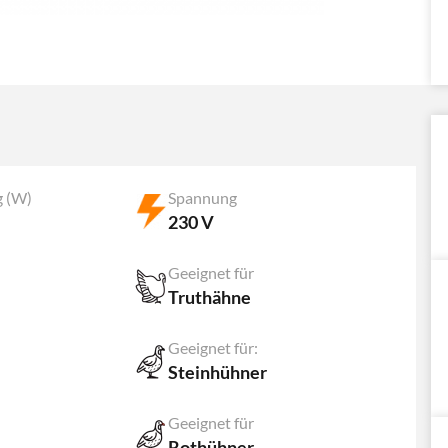
g (W)
Spannung
230 V
Geeignet für
Truthähne
Geeignet für:
Steinhühner
Geeignet für
Rothühner