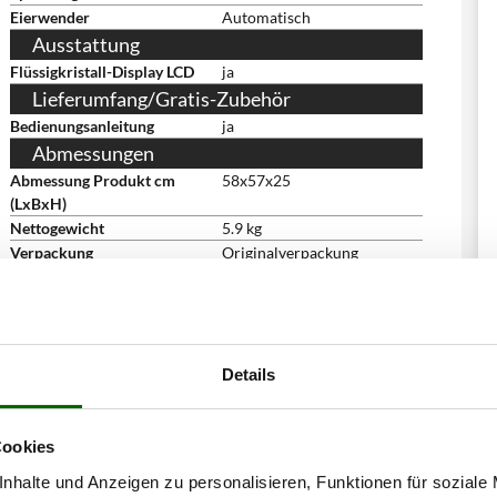
Eierwender
Automatisch
Ausstattung
Flüssigkristall-Display LCD
ja
Lieferumfang/Gratis-Zubehör
Bedienungsanleitung
ja
Abmessungen
Abmessung Produkt cm
58x57x25
(LxBxH)
Nettogewicht
5.9 kg
Verpackung
Originalverpackung
Abmessung Verpackung/en
58.5x58.5x24
cm (LxBxH)
Gesamtgewicht mit
8 kg
Verpackung
Details
Cookies
nhalte und Anzeigen zu personalisieren, Funktionen für soziale