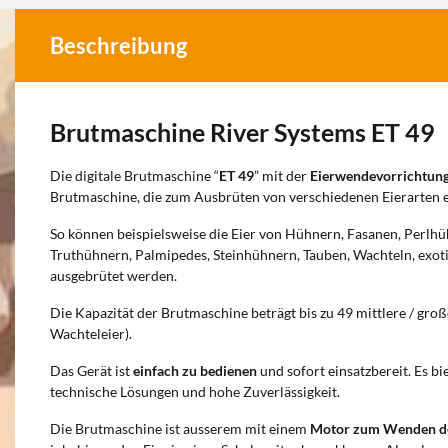
Beschreibung
Brutmaschine River Systems ET 49
Die digitale Brutmaschine “
ET 49
” mit der
Eierwendevorrichtun
Brutmaschine, die zum Ausbrüten von verschiedenen Eierarten 
So können beispielsweise die Eier von Hühnern, Fasanen, Perlh
Truthühnern, Palmipedes, Steinhühnern, Tauben, Wachteln, exo
ausgebrütet werden.
Die Kapazität der Brutmaschine beträgt bis zu 49 mittlere / große 
Wachteleier).
Das Gerät ist
einfach zu bedienen
und sofort einsatzbereit. Es bie
technische Lösungen und hohe Zuverlässigkeit.
Die Brutmaschine ist ausserem mit einem
Motor zum Wenden de