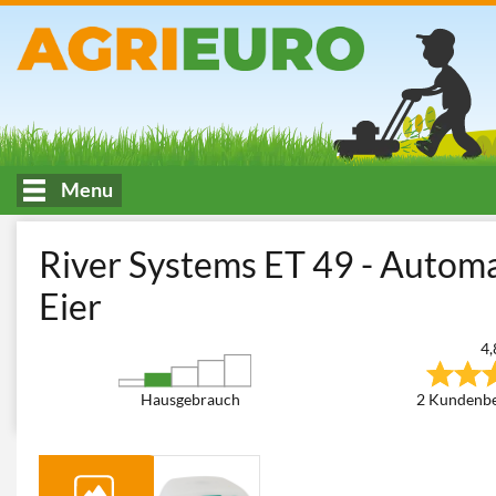
Menu
HOME
Tierhaltung
Brutmaschinen Inkubatoren
Brutmaschi
River Systems ET 49 - Automa
Eier
4,
Hausgebrauch
2 Kundenb