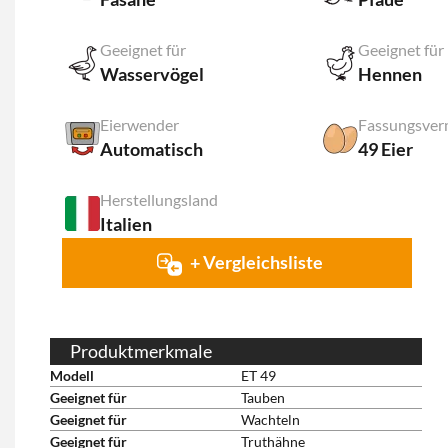
Geeignet für
Geeignet für
Wasservögel
Hennen
Eierwender
Automatisch
49 Eier
Herstellungsland
Italien
+ Vergleichsliste
Produktmerkmale
Modell
ET 49
Geeignet für
Tauben
Geeignet für
Wachteln
Geeignet für
Truthähne