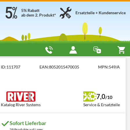
5% Rabatt
Ersatzteile + Kundenservice
ab dem 2. Produkt*
ID:
111707
EAN:
8052015470035
MPN:
549/A
7,0
/10
Katalog River Systems
Service & Ersatzteile
Sofort Lieferbar
29 Produkte auf Lager