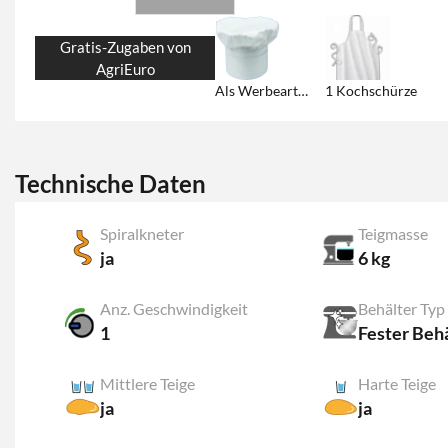
Gratis-Zugaben von
AgriEuro
Als Werbeartikel: 1 Kochmütze
1 Kochschürze
Technische Daten
Spiralkneter
Teigmasse
ja
6 kg
Anz. Geschwindigkeit
Behälter Typ
1
Mittlere Teige
Harte Teige
ja
ja