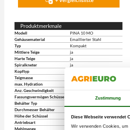
+ Vergleichsliste
Produktmerkmale
Modell
PINA 10 MO
Gehäusematerial
Emaillierter Stahl
Typ
Kompakt
Mittlere Teige
ja
Harte Teige
ja
Spiralkneter
ja
Kopftyp
fest
Teigmasse
6 kg
max. Hydration
55 %
Anz. Geschwindigkeit
1
Fassungsvermögen Schüssel
7 Liter
Zustimmung
Behälter Typ
Fester Behälter aus Edelstahl
Durchmesser Behälter
24 cm
Höhe der Schüssel
16 cm
Diese Webseite verwendet 
Antriebsart
einphasig 230V
Wir verwenden Cookies, um I
Mehlmenge
4 kg