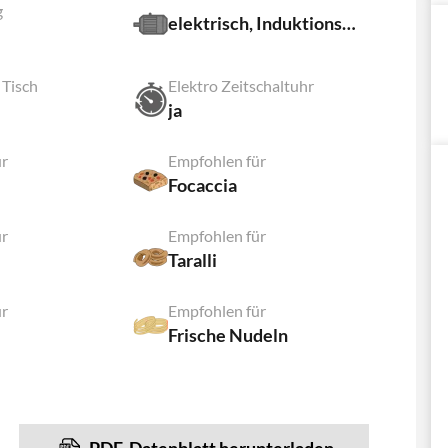
g
elektrisch, Induktionsmotor
 Tisch
Elektro Zeitschaltuhr
ja
ür
Empfohlen für
Focaccia
ür
Empfohlen für
Taralli
ür
Empfohlen für
Frische Nudeln