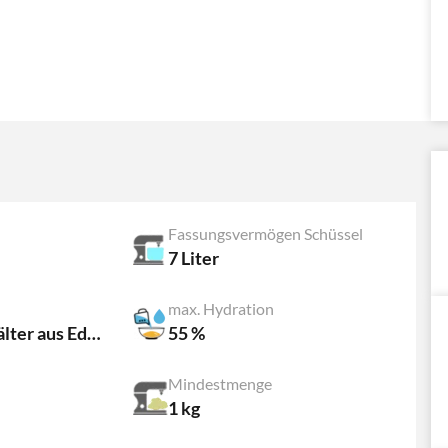
Fassungsvermögen Schüssel
7 Liter
max. Hydration
Fester Behälter aus Edelstahl
55 %
Mindestmenge
1 kg