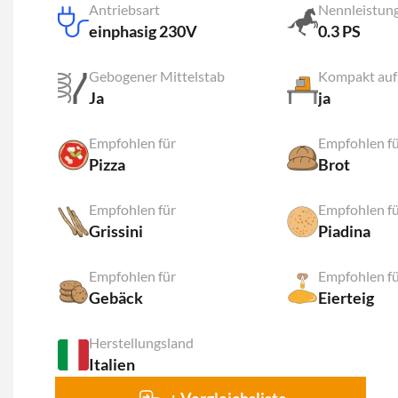
Antriebsart
Nennleistun
einphasig 230V
0.3 PS
Gebogener Mittelstab
Kompakt auf
Ja
ja
Empfohlen für
Empfohlen f
Pizza
Brot
Empfohlen für
Empfohlen f
Grissini
Piadina
Empfohlen für
Empfohlen f
Gebäck
Eierteig
Herstellungsland
Italien