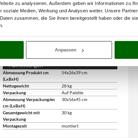
Elektro Zeitschaltuhr
ja
Website zu analysieren. Außerdem geben wir Informationen zu I
Drehschüssel
aus Edelstahl
r soziale Medien, Werbung und Analysen weiter. Unsere Partner
Drehspirale
aus Edelstahl
 Daten zusammen, die Sie ihnen bereitgestellt haben oder die s
Mittelstab
aus Edelstahl
n.
Abnehmbares Schutzgitter
ja
Elektroanlage 24 V
ja
Lieferumfang/Gratis-Zubehör
Anpassen
Schürze
ja
Bedienungsanleitung
ja
Abmessungen
Abmessung Produkt cm
54x26x39 cm
(LxBxH)
Nettogewicht
28 kg
Verpackung
Auf Palette
Abmessung Verpackung/en
30x56x45 cm
cm (LxBxH)
Gesamtgewicht mit
30 kg
Verpackung
Montagezeit
montiert