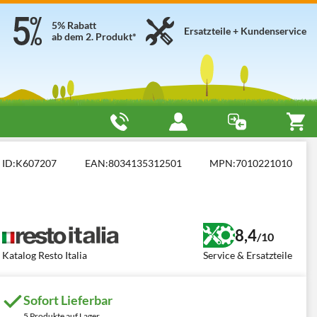
5% Rabatt
Ersatzteile + Kundenservice
ab dem 2. Produkt*
piralkneter mit festem Kopfstück 5-10 kg
Resto Italia PINA 10 MO
ID:
K607207
EAN:
8034135312501
MPN:
7010221010
8,4
/10
Katalog Resto Italia
Service & Ersatzteile
Sofort Lieferbar
5 Produkte auf Lager