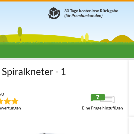
30 Tage kostenlose Rückgabe
(für Premiumkunden)
inen
Spiralknetmaschinen
Spiralkneter mit festem Kopfstück
S
 Spiralkneter - 1
90
ewertungen
Eine Frage hinzufügen