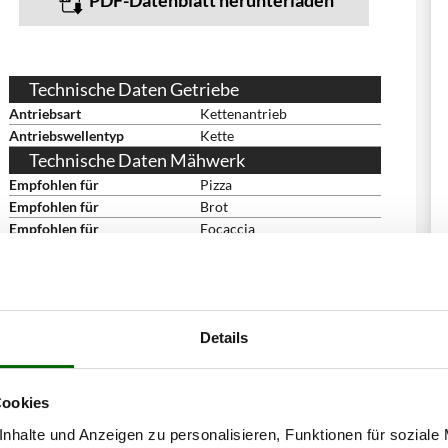
PDF-Datenblatt herunterladen
Technische Daten Getriebe
Antriebsart
Kettenantrieb
Antriebswellentyp
Kette
Technische Daten Mähwerk
Empfohlen für
Pizza
Empfohlen für
Brot
Empfohlen für
Focaccia
Empfohlen für
Grissini
Empfohlen für
Piadina
Empfohlen für
Taralli
Empfohlen für
Gebäck
Details
Empfohlen für
Eierteig
Empfohlen für
Frische Nudeln
Ausstattung
Cookies
Sicherheitsbremse
ja
CE-Sicherungsschalter
EG-Schalter
nhalte und Anzeigen zu personalisieren, Funktionen für soziale