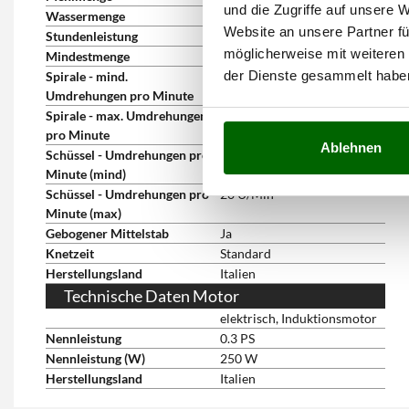
und die Zugriffe auf unsere 
Wassermenge
2 l
Website an unsere Partner fü
Stundenleistung
18 kg/h
möglicherweise mit weiteren
Mindestmenge
1 kg
der Dienste gesammelt habe
Spirale - mind.
100 U/Min
Umdrehungen pro Minute
Spirale - max. Umdrehungen
100 U/Min
pro Minute
Ablehnen
Schüssel - Umdrehungen pro
20 U/Min
Minute (mind)
Schüssel - Umdrehungen pro
20 U/Min
Minute (max)
Gebogener Mittelstab
Ja
Knetzeit
Standard
Herstellungsland
Italien
Technische Daten Motor
elektrisch, Induktionsmotor
Nennleistung
0.3 PS
Nennleistung (W)
250 W
Herstellungsland
Italien