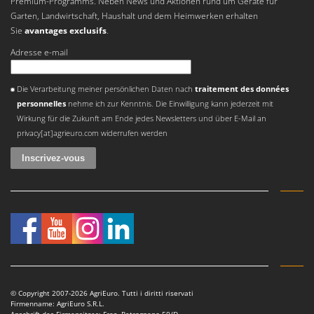
Premium-Programms. Neben News und Aktionen rund um Geräte für
Sprühgeräte für Pflanzenbehandlung
Infaco
Garten, Landwirtschaft, Haushalt und dem Heimwerken erhalten
Stäubegeräte für Traktor
Sie
avantages exclusifs
.
Intec
Staubsauger - Elektrobesen
Intex
Adresse e-mail
Iseki
T
Une erreur est survenue
Teppichreiniger und Teppichbodenreiniger
Die Verarbeitung meiner persönlichen Daten nach
traitement des données
Italyco
personnelles
nehme ich zur Kenntnis. Die Einwilligung kann jederzeit mit
Thermische und mechanische Unkrautbrenner
ITM
Wirkung für die Zukunft am Ende jedes Newsletters und über E-Mail an
Tomatenpressen
privacy[at]agrieuro.com widerrufen werden
J
Tragbare Powerstationen
JOLLY ITALIA
Traktor-Heckenscheren mit Ausleger
K
KAAZ
U
Umfüllpumpen
Karcher
Umkehrfräsen
Kasco
Kemper
V
Vakuumiergeräte
Kenwood
Vertikutierer
© Copyright 2007-2026 AgriEuro. Tutti i diritti riservati
Keter
Firmenname: AgriEuro S.R.L.
Anschrift des Firmensitzes: Fraz. Petrognano 50/D