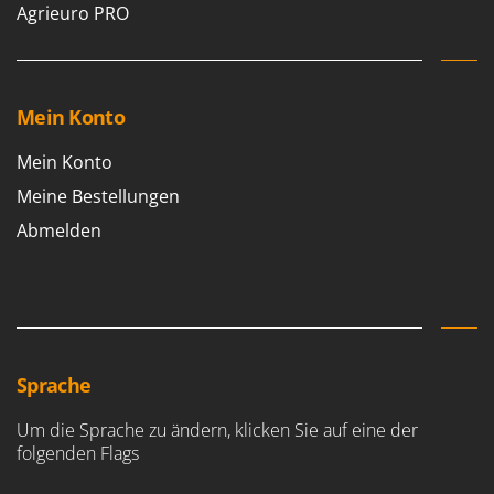
Agrieuro PRO
Forest Master
P
Palettengabeln für Traktoren
Francini
Pelletpressen
G
Pflüge für Traktor
Mein Konto
G3 Ferrari
Planierschilder für Traktoren
Gardena
Mein Konto
Plasmaschneider
Garofalo
Meine Bestellungen
Poolroboter
GeoTech
Abmelden
Pools
GeoTech Pro
Poolstaubsauger
Gierre
Ginko - MGM
R
Rasenmäher
Gipeco
Rasensodenschneider
Girmi
Sprache
Rasentraktoren Aufsitzmäher
Goodyear
Um die Sprache zu ändern, klicken Sie auf eine der
Rasentrimmer - Kantenschneider
GRAEF
folgenden Flags
Rasentrimmer - Motorsensen - Freischneider
Gre