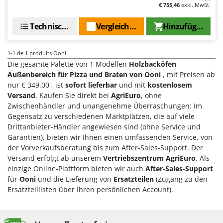
Flockenquetschen
€ 755,46
exkl. MwSt.
Bosch
Furchenzieher für Traktoren
Brumi
Technische Daten
Vergleichen Sie
Hinzufügen
BullMach
G
Gartengrills
1-1
de 1 produits Ooni
C
Die gesamte Palette von 1 Modellen
Holzbacköfen
Gartenpumpen
C.EL.ME.
Außenbereich für Pizza und Braten von Ooni
, mit Preisen ab
Gebläsespritzen für Traktoren
Calory Forni
nur € 349.00 , ist
sofort lieferbar
und mit
kostenlosem
Gerätehäuser
Versand
. Kaufen Sie direkt bei
AgriEuro
, ohne
Campagnola
Zwischenhändler und unangenehme Überraschungen: Im
Getreidemühlen
Campingaz
Gegensatz zu verschiedenen Marktplätzen, die auf viele
Grabenfräsen
Drittanbieter-Händler angewiesen sind (ohne Service und
Castelgarden
Garantien), bieten wir Ihnen einen umfassenden Service, von
Grubber - Tiefenlockerer
Castellari
der Vorverkaufsberatung bis zum After-Sales-Support. Der
Grubber für Traktor
Ceccato Olindo
Versand erfolgt ab unserem
Vertriebszentrum AgriEuro
. Als
einzige Online-Plattform bieten wir auch
After-Sales-Support
Char-Broil
H
für
Ooni
und die Lieferung von
Ersatzteilen
(Zugang zu den
Häcksler
Classe
Ersatzteillisten über Ihren persönlichen Account).
Handsägen auf Verlängerung
Clementi
Heckcontainer für Traktoren
Cofra