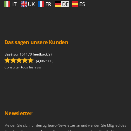
Reinigungsmaschinen für Fassaden, Fenster und PV-Anlagen
IT
UK
FR
DE
ES
GreenBay
Rührtöpfe mit Elektrischem Rührwerk
Greenworks
Rupfmaschinen
GRIFO
S
GVS
Sämaschinen und Düngerstreuer
GYS
Das sagen unsere Kunden
Scheibenpflüge
H
Schneefräsen
Basé sur 161170 feedback(s)
Hailo
(4,68/5.00)
Schneeräumer
Helvi
Consulter tous les avis
Schrotmühlen - elektrisch
Henx
Schwader für Traktoren
HiKOKI
Schweißgeräte
Honda
Seilwinden - Motorseilwinden
I
Sichelmähwerke für Traktoren
Idromatic
Newsletter
Sichelmulcher für Traktoren
Il-Tec
Sortierer für Oliven
Melden Sie sich für den agrieuro-Newsletter an und werden Sie Mitglied des
Imperia