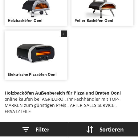
Astscheren
Ambrogio Robot
Atemschutzgeräte
Annovi Reverberi
Holzbacköfen Ooni
Pellet-Backöfen Ooni
Aufroller für Olivennetze
ANTHBOT
Aufschnittmaschinen
Archman
1
Auslegemulcher für Traktoren
Arco
Äxte - Beile und Spalthammer
Ardes
Argo
B
Balkenmäher
Ariete
Elektrische Pizzaöfen Ooni
Bandsägen
Artus
Batterieladegeräte - Starthilfegeräte
Attila
Holzbacköfen Außenbereich für Pizza und Braten Ooni
Baum- und Astscheren - manuell
Ausonia
online kaufen bei AGRIEURO , Ihr Fachhändler mit TOP-
MARKEN zum günstigen Preis , AFTER-SALES SERVICE ,
Baumscheren - pneumatisch
Awelco
ERSATZTEILE
Baumstumpffräsen
B
Bindezangen - elektrisch
Baesso
Filter
Sortieren
Bodenfräsen für Traktor
Bahco