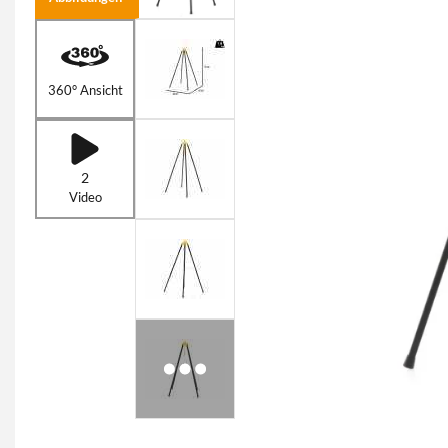
360° Ansicht
2
Video