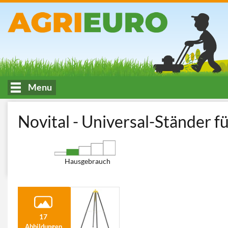
Menu
HOME
Tierhaltung
Kükenaufzuchtboxen
Novital Universal
Novital - Universal-Ständer f
Hausgebrauch
17
Abbildungen