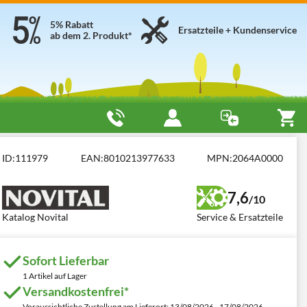
5% Rabatt
Ersatzteile + Kundenservice
ab dem 2. Produkt*
ID:
111979
EAN:
8010213977633
MPN:
2064A0000
7,6
/10
Katalog Novital
Service & Ersatzteile
Sofort Lieferbar
1 Artikel auf Lager
Versandkostenfrei*
Voraussichtliche Zustellung am Lieferort: 13/08/2026 - 17/08/2026