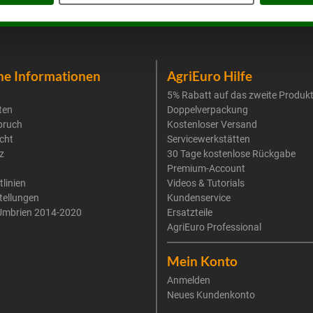
he Informationen
AgriEuro Hilfe
5% Rabatt auf das zweite Produk
ten
Doppelverpackung
pruch
Kostenloser Versand
cht
Servicewerkstätten
z
30 Tage kostenlose Rückgabe
Premium-Account
tlinien
Videos & Tutorials
tellungen
Kundenservice
Umbrien 2014-2020
Ersatzteile
AgriEuro Professional
Mein Konto
Anmelden
Neues Kundenkonto