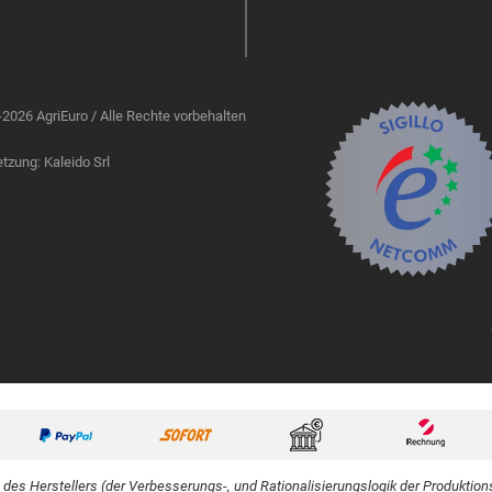
2026 AgriEuro / Alle Rechte vorbehalten
zung: Kaleido Srl
des Herstellers (der Verbesserungs-, und Rationalisierungslogik der Produktion