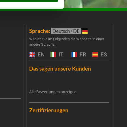
Sprache:
New
Deutsch / DE
t
Melde
Wählen Sie im Folgenden die Webseite in einer
andere Sprache:
an un
Prog
EN
IT
FR
ES
um Ge
Haus
Das sagen unsere Kunden
exkl
E-Mai
Alle Bewertungen anzeigen
Es ist
Die V
erneu
Date
Die E
Zertifizierungen
Zukun
priva