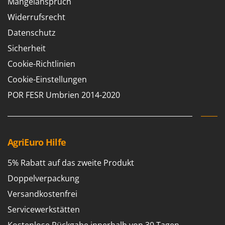
Mängelanspruch
Rato
Widerrufsrecht
Reber
Datenschutz
Redback
Sicherheit
Resto Italia
Cookie-Richtlinien
Ribimex
Cookie-Einstellungen
Ripartrak
POR FESR Umbrien 2014-2020
Ritter
River Systems
Robomow
Rossofuoco
AgriEuro Hilfe
Rover Pompe
5% Rabatt auf das zweite Produkt
Royal Food
Doppelverpackung
Ryobi
Versandkostenfrei
S
Servicewerkstätten
S.T.P.