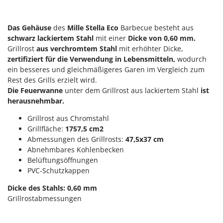
Reinigungsmaschinen für Fassaden, Fenster und PV-Anlagen
GreenBay
Rührtöpfe mit Elektrischem Rührwerk
Greenworks
Das Gehäuse
des
Mille
Stella Eco
Barbecue besteht aus
Rupfmaschinen
schwarz lackiertem Stahl
mit einer
Dicke von 0,60 mm.
GRIFO
Grillrost
aus verchromtem Stahl
mit erhöhter Dicke,
S
GVS
zertifiziert für die Verwendung in Lebensmitteln,
wodurch
Sämaschinen und Düngerstreuer
GYS
ein besseres und gleichmäßigeres Garen im Vergleich zum
Scheibenpflüge
Rest des Grills erzielt wird.
H
Schneefräsen
Die Feuerwanne
unter dem Grillrost aus lackiertem Stahl
ist
Hailo
herausnehmbar.
Schneeräumer
Helvi
Grillrost aus Chromstahl
Schrotmühlen - elektrisch
Henx
Grillfläche:
1757,5 cm2
Schwader für Traktoren
Abmessungen des Grillrosts:
47,5x37 cm
HiKOKI
Abnehmbares Kohlenbecken
Schweißgeräte
Honda
Belüftungsöffnungen
Seilwinden - Motorseilwinden
PVC-Schutzkappen
I
Sichelmähwerke für Traktoren
Idromatic
Dicke des Stahls: 0,60 mm
Sichelmulcher für Traktoren
Grillrostabmessungen
Il-Tec
Sortierer für Oliven
Imperia