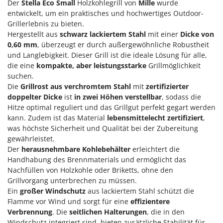
Der
Stella Eco Small
Holzkohlegrill von
Mille
wurde
Klimaanlagen – Klimageräte
entwickelt, um ein praktisches und hochwertiges Outdoor-
E
Knetmaschinen
Echo
Grillerlebnis zu bieten.
Knochensägen
Hergestellt aus
schwarz lackiertem Stahl
mit einer
Dicke von
EcoFlow
0,60 mm
, überzeugt er durch außergewöhnliche Robustheit
Kompressoren - elektrisch
Edilmark
und Langlebigkeit. Dieser Grill ist die ideale Lösung für alle,
Kompressoren für Ernte und Baumschnitt
die eine
kompakte, aber leistungsstarke
Grillmöglichkeit
Effeuno
suchen.
Kreiseleggen
Einhell
Die
Grillrost aus verchromtem Stahl
mit
zertifizierter
Küchenreiben - elektrisch
Elegen
doppelter Dicke
ist
in zwei Höhen verstellbar
, sodass die
Hitze optimal reguliert und das Grillgut perfekt gegart werden
Kükenaufzuchtboxen
Energy Gruppi
kann. Zudem ist das Material
lebensmittelecht zertifiziert
,
Enotecnica Pillan
was höchste Sicherheit und Qualität bei der Zubereitung
L
Laderampe aus Aluminium
gewährleistet.
Eschenfelder
Der
herausnehmbare Kohlebehälter
erleichtert die
Laubsauger - Laubbläser
EuroMech
Handhabung des Brennmaterials und ermöglicht das
Laubsauger auf Rädern
Nachfüllen von Holzkohle oder Briketts, ohne den
Eurosystems
Grillvorgang unterbrechen zu müssen.
Luftentfeuchter
Ein
großer Windschutz
aus lackiertem Stahl schützt die
F
Luftkühler mit Wasserverdunstung
FAC
Flamme vor Wind und sorgt für eine
effizientere
Verbrennung
. Die
seitlichen Halterungen
, die in den
Fama Industrie
Windschutz integriert sind, bieten zusätzliche Stabilität für