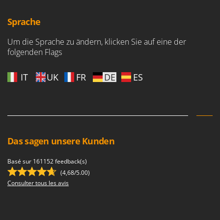
Spiralmac
Spring Protezione
Sprache
Spyro
Um die Sprache zu ändern, klicken Sie auf eine der
Stanley
folgenden Flags
Stiga
IT
UK
FR
DE
ES
Stocker
Sunseeker
T
Tecla
TecnoGen
Das sagen unsere Kunden
Tellarini Pompe
Basé sur 161152 feedback(s)
Telwin
(4,68/5.00)
Tenco
Consulter tous les avis
Tineco
Titania