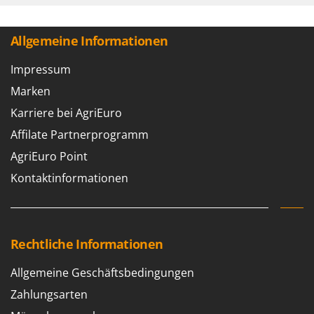
Omas
Ompagrill
Allgemeine Informationen
Ooni
Impressum
Oriental Koshin
Marken
Outdoorchef
Karriere bei AgriEuro
P
Palazzetti
Affilate Partnerprogramm
Palumbo Pavi
AgriEuro Point
Partisani
Kontaktinformationen
Paterlini
Philips
Pramac
Rechtliche Informationen
Prismafood
Allgemeine Geschäftsbedingungen
R
Zahlungsarten
R.G.V.