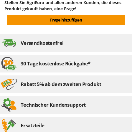
Verpackung
Originalverpackung
Stellen Sie AgriEuro und allen anderen Kunden, die dieses
Mowox
Produkt gekauft haben, eine Frage!
MTD
Abmessung Verpackung/en cm (LxBxH)
77x42x26
Frage hinzufügen
Gesamtgewicht mit Verpackung
8.5 kg
N
New O.M.R.A.
Montagezeit
10 Minuten
Nilfisk
Versandkostenfrei
Ninja
Novatec
30 Tage kostenlose Rückgabe*
Novital
NuAir
NuovaFac
Rabatt 5% ab dem zweiten Produkt
O
Officine Savioli
Technischer Kundensupport
Oliviero
Olix
Ersatzteile
OMA