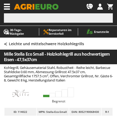
-1
30‑Tage-
Reparaturen im
A
A
Ersatzteile
Rückgabe
Servicefall
Abbeermaschinen - Traubenmühlen
ABAC
<
Abfüllgeräte
AgriEuro Premium
Leichte und mittelschwere Holzkohlegrills
Akku Gartenscheren
AgriEuro TOP-LINE
Mille Stella Eco Small - Holzkohlegrill aus hochwertigem
Akku Gras- und Strauchscheren
AGT
Eisen - 47,5x37cm
Akku-Stichsägen
Aima
Kohlegrill, Gehäusematerial Stahl, Robustheit - Reihe leicht, Barbecue
Stahldicke 0.60 mm, Abmessung Grillrost 47.5x37 cm,
Allzwecktransporter - Motorschubkarren
Airmec
Gesamtgrillfläche 1757.5 cm², Offen, Verchromter Grillrost, Nr. Gäste 6-
8, Gewicht 8 kg, Herstellungsland Italien
Alu-Teleskopleitern
AL-KO
Anbaubagger Heckbagger für Traktoren
ALA 2000
Arbeitsschutzkleidung
Alce
Begrenzt
Aschesauger
Alpina
ID
: 114022
MPN: Stella-Eco-Small
EAN: 8052190068430
R-1
Astkettensägen - Hochentaster
Ama