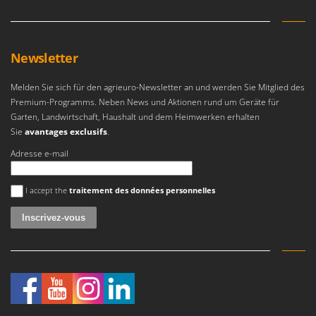
Tornado
Tre Spade
Trev - Abrek - TecnoVIR
Newsletter
Trotec
Melden Sie sich für den agrieuro-Newsletter an und werden Sie Mitglied des
Troy-Bilt
Premium-Programms. Neben News und Aktionen rund um Geräte für
Garten, Landwirtschaft, Haushalt und dem Heimwerken erhalten
U
Sie
avantages exclusifs
.
Udor
Unger
Adresse e-mail
Une erreur est survenue
V
I accept the
traitement des données personnelles
Verdemax
Vesco
Volpi
W
Waldner
Weber