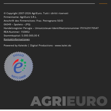
WIDU
Wiper EcoRobot
© Copyright 2007-2026 AgriEuro. Tutti i diritti riservati
Wolf Garten
Firmenname: AgriEuro S.R.L.
Anschrift des Firmensitzes: Fraz. Petrognano 50/D
Wortex
06049 – Spoleto – (PG)
Handelsregister Perugia – Umsatzsteuer-Identifikationsnummer IT01629170547
Worx
REA-Nummer: 150802
Stammkapital: 5.000.000,00 €
Kontaktinformationen
Y
Yard Force
Powered by Kaleido | Digital Productions - www.kalei.do
Z
Zanon
Zephir
ZGrills
Zodiac
Zomax