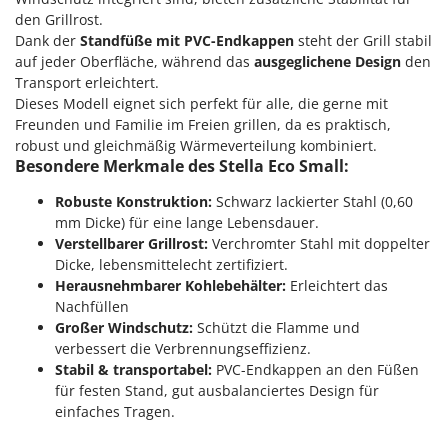
M
Mähroboter
Famag
den Grillrost.
Maisentkörnungsmaschinen
Dank der
Standfüße mit PVC-Endkappen
steht der Grill stabil
Famur
auf jeder Oberfläche, während das
ausgeglichene Design
den
Manuelle Heckenscheren
FARMER
Transport erleichtert.
Mehrzweck-Sauggeräte
Dieses Modell eignet sich perfekt für alle, die gerne mit
FBC
Freunden und Familie im Freien grillen, da es praktisch,
Minibacköfen
Ferrari Group
robust und gleichmäßig Wärmeverteilung kombiniert.
Motorhacken - Gartenfräsen
Ferroni
Besondere Merkmale des Stella Eco Small:
Motorspritzen
Ferrua
Robuste Konstruktion:
Schwarz lackierter Stahl (0,60
Mulcher für Traktor
mm Dicke) für eine lange Lebensdauer.
FIAC
Verstellbarer Grillrost:
Verchromter Stahl mit doppelter
FIEM
N
Dicke, lebensmittelecht zertifiziert.
Notstromaggregat
Fimar
Herausnehmbarer Kohlebehälter:
Erleichtert das
Nudelmaschinen
Nachfüllen
FINI
Großer Windschutz:
Schützt die Flamme und
Fiorentini
O
verbessert die Verbrennungseffizienz.
Obstmühlen Obsthäcksler Obstmuser
Stabil & transportabel:
PVC-Endkappen an den Füßen
Fiskars
für festen Stand, gut ausbalanciertes Design für
Obstpressen
Flymo
einfaches Tragen.
Olivenernter und Schüttler
Fontana Forni