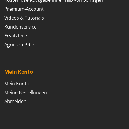
Kostenlose Rückgabe innerhalb von 30 Tagen
Santos
Premium-Account
Sbaraglia
Videos & Tutorials
Schnitzer
Kundenservice
Seven Italy
Ersatzteile
Shark
Agrieuro PRO
Shindaiwa
Silky
Simatech
Mein Konto
Sirman
Skil
Mein Konto
Smartwood
Meine Bestellungen
Smeg
Abmelden
Snapper
Solidur
Spice Electronics