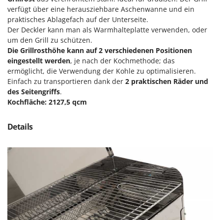
Klimaanlagen – Klimageräte
verfügt über eine herausziehbare Aschenwanne und ein
E
Knetmaschinen
praktisches Ablagefach auf der Unterseite.
Echo
Der Deckler kann man als Warmhalteplatte verwenden, oder
Knochensägen
EcoFlow
um den Grill zu schützen.
Kompressoren - elektrisch
Die Grillrosthöhe kann auf 2 verschiedenen Positionen
Edilmark
eingestellt werden
, je nach der Kochmethode; das
Kompressoren für Ernte und Baumschnitt
Effeuno
ermöglicht, die Verwendung der Kohle zu optimalisieren.
Kreiseleggen
Einhell
Einfach zu transportieren dank der
2 praktischen Räder und
des Seitengriffs
.
Küchenreiben - elektrisch
Elegen
Kochfläche: 2127,5 qcm
Kükenaufzuchtboxen
Energy Gruppi
Enotecnica Pillan
Details
L
Laderampe aus Aluminium
Eschenfelder
Laubsauger - Laubbläser
EuroMech
Laubsauger auf Rädern
Eurosystems
Luftentfeuchter
F
Luftkühler
FAC
Fama Industrie