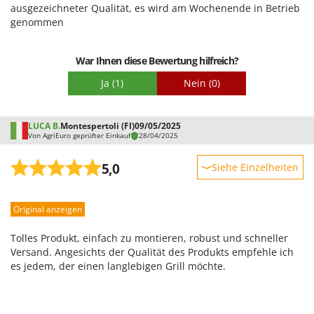
Tornado
ausgezeichneter Qualität, es wird am Wochenende in Betrieb
Schwierigkeitsgrad Zusammenbau
genommen
Tre Spade
Verpackung
Trev - Abrek - TecnoVIR
War Ihnen diese Bewertung hilfreich?
Trotec
Ja
(1)
Nein
(0)
Troy-Bilt
U
LUCA B.
Montespertoli (FI)
09/05/2025
Udor
Von AgriEuro geprüfter Einkauf
28/04/2025
Unger
5,0
Siehe Einzelheiten
V
Robustheit
Verdemax
Original anzeigen
Leistung
Vesco
Benutzerfreundlichkeit
Volpi
Tolles Produkt, einfach zu montieren, robust und schneller
Qualität / Preis
Versand. Angesichts der Qualität des Produkts empfehle ich
es jedem, der einen langlebigen Grill möchte.
W
Schwierigkeitsgrad Zusammenbau
Waldner
Verpackung
Weber