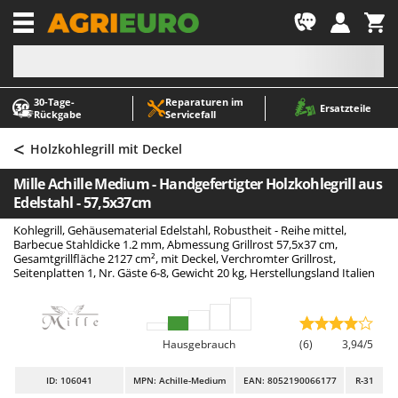
-1
30‑Tage-
Reparaturen im
A
A
Ersatzteile
Rückgabe
Servicefall
Abbeermaschinen - Traubenmühlen
ABAC
<
Abfüllgeräte
AgriEuro Premium
Holzkohlegrill mit Deckel
Akku Gartenscheren
AgriEuro TOP-LINE
Mille Achille Medium - Handgefertigter Holzkohlegrill aus
Akku Gras- und Strauchscheren
AGT
Edelstahl - 57,5x37cm
Akku-Stichsägen
Aima
Kohlegrill, Gehäusematerial Edelstahl, Robustheit - Reihe mittel,
Barbecue Stahldicke 1.2 mm, Abmessung Grillrost 57,5x37 cm,
Allzwecktransporter - Motorschubkarren
Airmec
Gesamtgrillfläche 2127 cm², mit Deckel, Verchromter Grillrost,
Seitenplatten 1, Nr. Gäste 6-8, Gewicht 20 kg, Herstellungsland Italien
Alu-Teleskopleitern
AL-KO
Anbaubagger Heckbagger für Traktoren
ALA 2000
Arbeitsschutzkleidung
Alce
Hausgebrauch
(6)
3,94/5
Aschesauger
Alpina
ID
: 106041
MPN: Achille-Medium
EAN: 8052190066177
R-31
Astkettensägen - Hochentaster
Ama