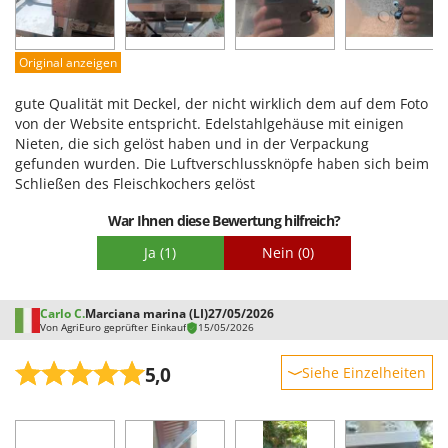
Rato
Qualität / Preis
Reber
Schwierigkeitsgrad Zusammenbau
Original anzeigen
Redback
Verpackung
Resto Italia
gute Qualität mit Deckel, der nicht wirklich dem auf dem Foto
von der Website entspricht. Edelstahlgehäuse mit einigen
Ribimex
Nieten, die sich gelöst haben und in der Verpackung
Ripartrak
gefunden wurden. Die Luftverschlussknöpfe haben sich beim
Schließen des Fleischkochers gelöst
Ritter
River Systems
War Ihnen diese Bewertung hilfreich?
Robomow
Ja
(1)
Nein
(0)
Rossofuoco
Rover Pompe
Carlo C.
Marciana marina (LI)
27/05/2026
Von AgriEuro geprüfter Einkauf
15/05/2026
Royal Food
Ryobi
5,0
Siehe Einzelheiten
Robustheit
S
S.T.P.
Leistung