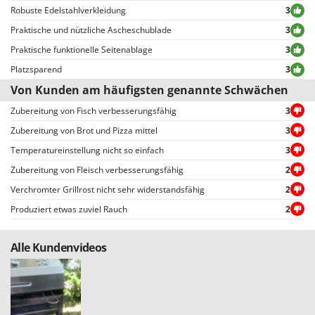
Makita
Robuste Edelstahlverkleidung
3
Alle Bewertungen, sowohl die positiven als auch die negativen, können vom
MAMMAMIA
Benutzer leicht eingesehen werden, auch dank der Filter, die eine
Praktische und nützliche Ascheschublade
3
vereinfachte Auswahl ermöglichen, einschließlich der Auswahl von
Marcato
Praktische funktionelle Seitenablage
3
positiven oder negativen Bewertungen.
Platzsparend
3
Marina Systems
Von Kunden am häufigsten genannte Schwächen
Master
Zubereitung von Fisch verbesserungsfähig
3
Mastercook
Zubereitung von Brot und Pizza mittel
3
McCulloch
Temperatureinstellung nicht so einfach
3
MCH
Zubereitung von Fleisch verbesserungsfähig
2
Michelin
Verchromter Grillrost nicht sehr widerstandsfähig
2
Mille
Produziert etwas zuviel Rauch
2
Minox
Mockmill
Alle Kundenvideos
More than chef
MOSA
MOVA