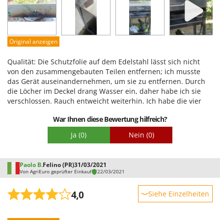
Santos
Benutzerfreundlichkeit
Sbaraglia
Qualität / Preis
Schnitzer
Schwierigkeitsgrad Zusammenbau
Original anzeigen
Seven Italy
Verpackung
Qualität: Die Schutzfolie auf dem Edelstahl lässt sich nicht
Shark
von den zusammengebauten Teilen entfernen; ich musste
Shindaiwa
das Gerät auseinandernehmen, um sie zu entfernen. Durch
die Löcher im Deckel drang Wasser ein, daher habe ich sie
Silky
verschlossen. Rauch entweicht weiterhin. Ich habe die vier
Simatech
Luftzufuhrlöcher zur Kohlebox verschlossen, um die
War Ihnen diese Bewertung hilfreich?
Luftzufuhr vom Rost zu regulieren und die Hitze für ein
Sirman
langsameres Garen von Fisch, Hähnchen usw. zu reduzieren.
Ja
(0)
Nein
(0)
Skil
Smartwood
Paolo B.
Felino (PR)
31/03/2021
Smeg
Von AgriEuro geprüfter Einkauf
22/03/2021
Snapper
4,0
Siehe Einzelheiten
Solidur
Spice Electronics
Robustheit