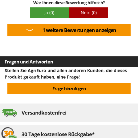
WIDU
War Ihnen diese Bewertung hilfreich?
Wiper EcoRobot
Ja
(0)
Nein
(0)
Wolf Garten
Wortex
1 weitere Bewertungen anzeigen
Worx
Y
Yard Force
Fragen und Antworten
Z
Stellen Sie AgriEuro und allen anderen Kunden, die dieses
Zanon
Produkt gekauft haben, eine Frage!
Zephir
Frage hinzufügen
ZGrills
Zodiac
Zomax
Versandkostenfrei
30 Tage kostenlose Rückgabe*