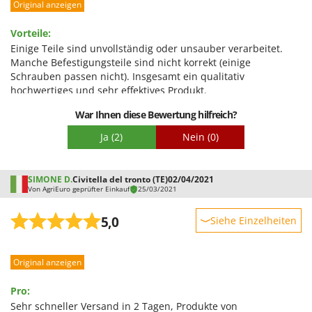
Original anzeigen
Leistung
Spiralmac
Benutzerfreundlichkeit
Spring Protezione
Vorteile:
Qualität / Preis
Einige Teile sind unvollständig oder unsauber verarbeitet.
Spyro
Manche Befestigungsteile sind nicht korrekt (einige
Schwierigkeitsgrad Zusammenbau
Stanley
Schrauben passen nicht). Insgesamt ein qualitativ
Verpackung
hochwertiges und sehr effektives Produkt.
Stiga
Stocker
War Ihnen diese Bewertung hilfreich?
Sunseeker
Ja
(2)
Nein
(0)
T
Tecla
SIMONE D.
Civitella del tronto (TE)
02/04/2021
Von AgriEuro geprüfter Einkauf
25/03/2021
TecnoGen
Tellarini Pompe
5,0
Siehe Einzelheiten
Telwin
Robustheit
Tenco
Original anzeigen
Leistung
Tineco
Benutzerfreundlichkeit
Pro:
Titania
Qualität / Preis
Sehr schneller Versand in 2 Tagen, Produkte von