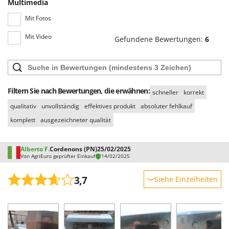
Multimedia
Omas
Mit Fotos
Ompagrill
Ooni
Mit Video
Gefundene Bewertungen:
6
Oriental Koshin
Outdoorchef
P
Filtern Sie nach Bewertungen, die erwähnen:
schneller
korrekt
Palazzetti
qualitativ
unvollständig
effektives produkt
absoluter fehlkauf
Palumbo Pavi
komplett
ausgezeichneter qualität
Partisani
Paterlini
Alberto F.
Cordenons (PN)
25/02/2025
Von AgriEuro geprüfter Einkauf
14/02/2025
Philips
Pramac
3,7
Siehe Einzelheiten
Prismafood
Robustheit
R
Leistung
R.G.V.
Benutzerfreundlichkeit