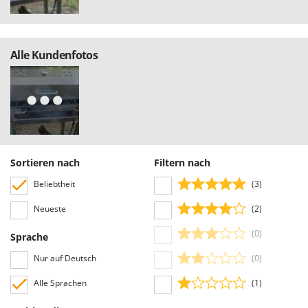
Mowox
MTD
Alle Kundenfotos
N
New O.M.R.A.
Nilfisk
Ninja
Novatec
Novital
Sortieren nach
Filtern nach
NuAir
Beliebtheit
(3)
NuovaFac
Neueste
(2)
O
Officine Savioli
(0)
Sprache
Oliviero
Nur auf Deutsch
(0)
Olix
Alle Sprachen
(1)
OMA