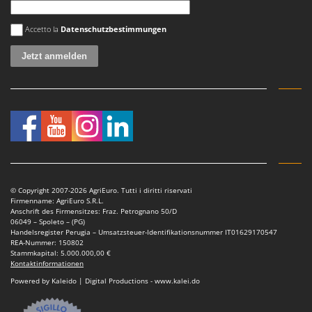
Es ist ein Fehler aufgetreten
Accetto la
Datenschutzbestimmungen
© Copyright 2007-2026 AgriEuro. Tutti i diritti riservati
Firmenname: AgriEuro S.R.L.
Anschrift des Firmensitzes: Fraz. Petrognano 50/D
06049 – Spoleto – (PG)
Handelsregister Perugia – Umsatzsteuer-Identifikationsnummer IT01629170547
REA-Nummer: 150802
Stammkapital: 5.000.000,00 €
Kontaktinformationen
Powered by Kaleido | Digital Productions - www.kalei.do