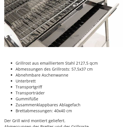
M
Mähroboter
Famag
Maisentkörnungsmaschinen
Famur
Manuelle Heckenscheren
FARMER
Mehrzweck-Sauggeräte
FBC
Minibacköfen
Ferrari Group
Motorhacken - Gartenfräsen
Ferroni
Motorspritzen
Ferrua
Mulcher für Traktor
Grillrost aus emailliertem Stahl 2127,5 qcm
FIAC
Abmessungen des Grillrosts: 57,5x37 cm
FIEM
N
Abnehmbare Aschenwanne
Notstromaggregat
Fimar
Unterbrett
Nudelmaschinen
Transportgriff
FINI
Transporträder
Fiorentini
Gummifüße
O
Obstmühlen Obsthäcksler Obstmuser
Zusammenklappbares Ablagefach
Fiskars
Brettabmessungen: 40x40 cm
Obstpressen
Flymo
Olivenernter und Schüttler
Der Grill wird montiert geliefert.
Fontana Forni
Abmessungen der Bretter und der Grillroste