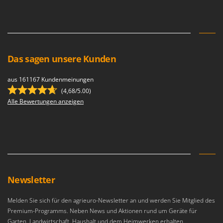
Reinigungsmaschinen für Fassaden, Fenster und PV-Anlagen
GreenBay
Rührtöpfe mit Elektrischem Rührwerk
Greenworks
Rupfmaschinen
GRIFO
S
GVS
Das sagen unsere Kunden
Sämaschinen und Düngerstreuer
GYS
Scheibenpflüge
aus 161167 Kundenmeinungen
H
Schneefräsen
(4,68/5.00)
Hailo
Alle Bewertungen anzeigen
Schneeräumer
Helvi
Schrotmühlen - elektrisch
Henx
Schwader für Traktoren
HiKOKI
Schweißgeräte
Honda
Seilwinden - Motorseilwinden
I
Newsletter
Sichelmähwerke für Traktoren
Idromatic
Sichelmulcher für Traktoren
Il-Tec
Melden Sie sich für den agrieuro-Newsletter an und werden Sie Mitglied des
Sortierer für Oliven
Premium-Programms. Neben News und Aktionen rund um Geräte für
Imperia
Garten, Landwirtschaft, Haushalt und dem Heimwerken erhalten