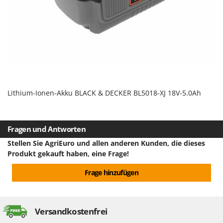
Flockenquetschen
Bosch
Furchenzieher für Traktoren
Brumi
BullMach
G
Gartengrills
C
Gartenpumpen
C.EL.ME.
Gebläsespritzen für Traktoren
Calory Forni
Lithium-Ionen-Akku BLACK & DECKER BL5018-XJ 18V-5.0Ah
Gerätehäuser
Campagnola
Getreidemühlen
Campingaz
Grabenfräsen
Castelgarden
Fragen und Antworten
Grubber - Tiefenlockerer
Castellari
Stellen Sie AgriEuro und allen anderen Kunden, die dieses
Grubber für Traktor
Produkt gekauft haben, eine Frage!
Ceccato Olindo
Char-Broil
Frage hinzufügen
H
Häcksler
Classe
Handsägen auf Verlängerung
Clementi
Versandkostenfrei
Heckcontainer für Traktoren
Cofra