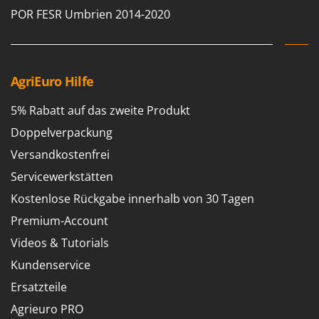
M
Mähroboter
Famag
POR FESR Umbrien 2014-2020
Maisentkörnungsmaschinen
Famur
Manuelle Heckenscheren
FARMER
Mehrzweck-Sauggeräte
FBC
AgriEuro Hilfe
Minibacköfen
Ferrari Group
5% Rabatt auf das zweite Produkt
Motorhacken - Gartenfräsen
Ferroni
Doppelverpackung
Motorspritzen
Ferrua
Versandkostenfrei
Mulcher für Traktor
FIAC
Servicewerkstätten
FIEM
N
Notstromaggregat
Kostenlose Rückgabe innerhalb von 30 Tagen
Fimar
Nudelmaschinen
Premium-Account
FINI
Videos & Tutorials
Fiorentini
O
Obstmühlen Obsthäcksler Obstmuser
Kundenservice
Fiskars
Obstpressen
Ersatzteile
Flymo
Olivenernter und Schüttler
Agrieuro PRO
Fontana Forni