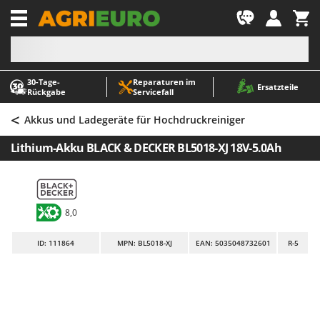
-1
30‑Tage-
Reparaturen im
A
A
Ersatzteile
Rückgabe
Servicefall
Abbeermaschinen - Traubenmühlen
ABAC
<
Abfüllgeräte
AgriEuro Premium
Akkus und Ladegeräte für Hochdruckreiniger
Akku Gartenscheren
AgriEuro TOP-LINE
Lithium-Akku BLACK & DECKER BL5018-XJ 18V-5.0Ah
Akku Gras- und Strauchscheren
AGT
Akku-Stichsägen
Aima
Allzwecktransporter - Motorschubkarren
Airmec
8,0
Alu-Teleskopleitern
AL-KO
ID
: 111864
MPN: BL5018-XJ
EAN: 5035048732601
R-5
Anbaubagger Heckbagger für Traktoren
ALA 2000
Arbeitsschutzkleidung
Alce
Aschesauger
Alpina
Astkettensägen - Hochentaster
Ama