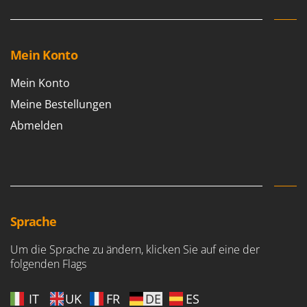
Forest Master
P
Palettengabeln für Traktoren
Francini
Pelletpressen
Mein Konto
G
Pflüge für Traktor
G3 Ferrari
Mein Konto
Planierschilder für Traktoren
Gardena
Meine Bestellungen
Plasmaschneider
Garofalo
Abmelden
Poolroboter
GeoTech
Pools
GeoTech Pro
Poolstaubsauger
Gierre
Ginko - MGM
R
Rasenmäher
Gipeco
Sprache
Rasensodenschneider
Girmi
Rasentraktoren Aufsitzmäher
Um die Sprache zu ändern, klicken Sie auf eine der
Goodyear
folgenden Flags
Rasentrimmer - Kantenschneider
GRAEF
Rasentrimmer - Motorsensen - Freischneider
IT
UK
FR
DE
ES
Gre