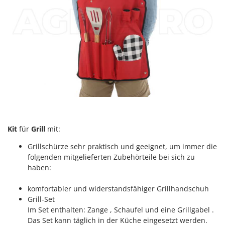
Vogelscheuchen - Vogelabwehr
KitchenAid
W
Komo
Wasserpumpen
L
Wasserpumpen für Traktoren
Laica
Wein- und Obstpressen
Lampacrescia - MGM
Wein- und Ölschichtenfilter
Landxcape
Weitere Produkte
LAR Casalinghi
Wiesenwalzen für Traktor
Lavor
Wippsägen
Linea VZ
Kit
für
Grill
mit:
Wurstfüller
Lisam
Grillschürze sehr praktisch und geeignet, um immer die
Z
Lotusgrill
folgenden mitgelieferten Zubehörteile bei sich zu
Zerstäuber
haben:
M
Zinkeneggen
M.A.I.BO.
komfortabler und widerstandsfähiger Grillhandschuh
Zubehör für Rasentraktoren
Grill-Set
Macom
Im Set enthalten: Zange , Schaufel und eine Grillgabel .
Macte Ovens
Das Set kann täglich in der Küche eingesetzt werden.