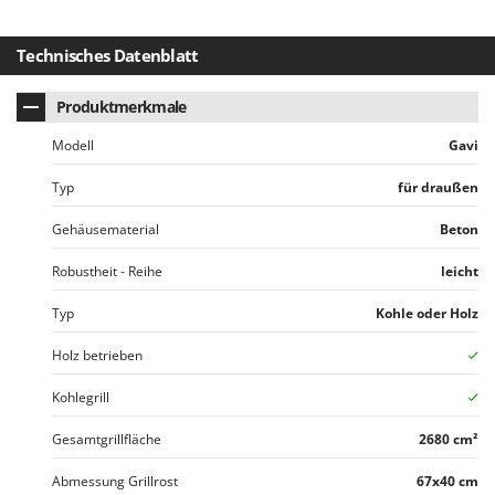
Rato
Reber
Technisches Datenblatt
Redback
Produktmerkmale
Resto Italia
Ribimex
Modell
Gavi
Ripartrak
Typ
für draußen
Ritter
Gehäusematerial
Beton
River Systems
Robustheit - Reihe
leicht
Robomow
Rossofuoco
Typ
Kohle oder Holz
Rover Pompe
Holz betrieben
Royal Food
Kohlegrill
Ryobi
Gesamtgrillfläche
2680 cm²
S
S.T.P.
Abmessung Grillrost
67x40 cm