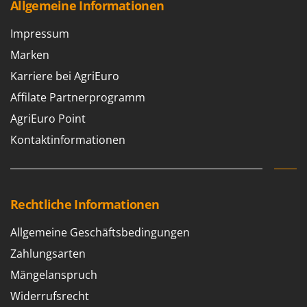
Allgemeine Informationen
Tornado
Tre Spade
Impressum
Trev - Abrek - TecnoVIR
Marken
Trotec
Karriere bei AgriEuro
Troy-Bilt
Affilate Partnerprogramm
AgriEuro Point
U
Udor
Kontaktinformationen
Unger
V
Verdemax
Rechtliche Informationen
Vesco
Volpi
Allgemeine Geschäftsbedingungen
Zahlungsarten
W
Waldner
Mängelanspruch
Weber
Widerrufsrecht