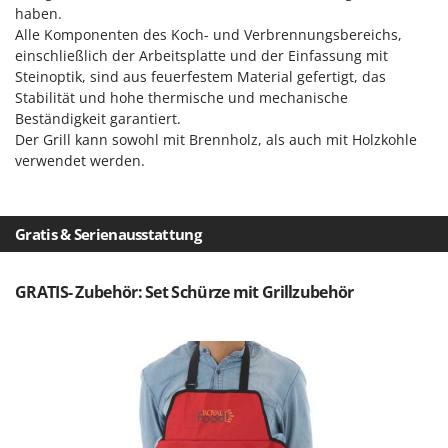
Sprühgeräte für Pflanzenbehandlung
haben.
Infaco
Stäubegeräte für Traktor
Alle Komponenten des Koch- und Verbrennungsbereichs,
Intec
einschließlich der Arbeitsplatte und der Einfassung mit
Staubsauger - Elektrobesen
Intex
Steinoptik, sind aus feuerfestem Material gefertigt, das
Stabilität und hohe thermische und mechanische
Iseki
T
Beständigkeit garantiert.
Teppichreiniger und Teppichbodenreiniger
Italyco
Der Grill kann sowohl mit Brennholz, als auch mit Holzkohle
Thermische und mechanische Unkrautbrenner
verwendet werden.
ITM
Tomatenpressen
J
Tragbare Powerstationen
JOLLY ITALIA
Gratis & Serienausstattung
Traktor-Heckenscheren mit Ausleger
K
KAAZ
U
GRATIS- Zubehör: Set Schürze mit Grillzubehör
Umfüllpumpen
Karcher
Umkehrfräsen
Kasco
Kemper
V
Vakuumiergeräte
Kenwood
Vertikutierer
Keter