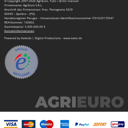
© Copyright 2007-2026 AgriEuro. Tutti i diritti riservati
Firmenname: AgriEuro S.R.L.
Anschrift des Firmensitzes: Fraz. Petrognano 50/D
06049 – Spoleto – (PG)
Handelsregister Perugia – Umsatzsteuer-Identifikationsnummer IT01629170547
REA-Nummer: 150802
Stammkapital: 5.000.000,00 €
Kontaktinformationen
Powered by Kaleido | Digital Productions - www.kalei.do