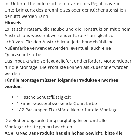
M
Mähroboter
Im Unterteil befinden sich ein praktisches Regal, das zur
Famag
Unterbringung des Brennholzes oder der Küchenutensilien
Maisentkörnungsmaschinen
Famur
benutzt werden kann.
Manuelle Heckenscheren
Hinweis:
FARMER
Es ist sehr ratsam, die Haube und die Konstruktion mit einem
Mehrzweck-Sauggeräte
FBC
Anstrich aus wasserabweisender Farbe/Flüssigkeit zu
Minibacköfen
Ferrari Group
schützen. Für den Anstrich kann jede handelsübliche
Motorhacken - Gartenfräsen
Außenfarbe verwendet werden, eventuell auch eine
Ferroni
Quarzschutzfarbe.
Motorspritzen
Ferrua
Das Produkt wird zerlegt geliefert und erfordert Mörtel/Kleber
Mulcher für Traktor
für die Montage. Die Produkte können als Zubehör erworben
FIAC
werden.
FIEM
N
Für die Montage müssen folgende Produkte erworben
Notstromaggregat
werden:
Fimar
Nudelmaschinen
FINI
1 Flasche Schutzflüssigkeit
1 Eimer wasserabweisende Quarzfarbe
Fiorentini
O
1/ 2 Packungen Fix-/Mörtelkleber für die Montage
Obstmühlen Obsthäcksler Obstmuser
Fiskars
Obstpressen
Die Bedienungsanleitung sorgfältig lesen und alle
Flymo
Montageschritte genau beachten.
Olivenernter und Schüttler
Fontana Forni
ACHTUNG: Das Produkt hat ein hohes Gewicht, bitte die