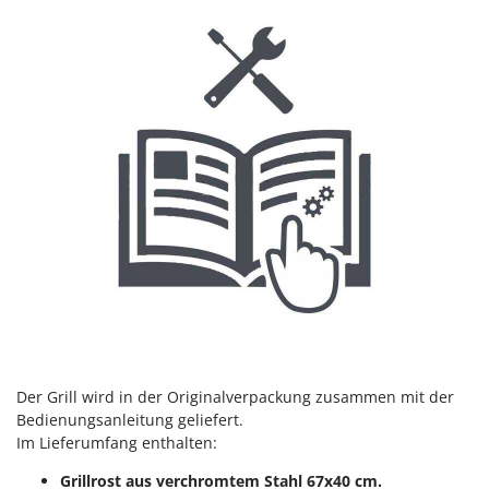
Omas
Ompagrill
Ooni
Oriental Koshin
Outdoorchef
P
Palazzetti
Palumbo Pavi
Partisani
Paterlini
Philips
Pramac
Der Grill wird in der Originalverpackung zusammen mit der
Prismafood
Bedienungsanleitung geliefert.
Im Lieferumfang enthalten:
R
R.G.V.
Grillrost aus verchromtem Stahl 67x40 cm.