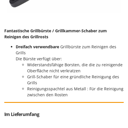
Mowox
MTD
N
New O.M.R.A.
Fantastische Grillbürste / Grillkammer-Schaber zum
Reinigen des Grillrosts
Nilfisk
Ninja
Dreifach verwendbare
Grillbürste zum Reinigen des
Grills
Novatec
Die Bürste verfügt über:
Novital
Widerstandsfähige Borsten, die die zu reinigende
Oberfläche nicht verkratzen
NuAir
Grill-Schaber für eine gründliche Reinigung des
NuovaFac
Grills
Reinigungsspachtel aus Metall : Für die Reinigung
O
zwischen den Rosten
Officine Savioli
Oliviero
Im Lieferumfang
Olix
OMA