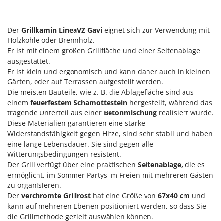
Klimaanlagen – Klimageräte
E
Knetmaschinen
Echo
Der
Grillkamin LineaVZ Gavi
eignet sich zur Verwendung mit
Knochensägen
EcoFlow
Holzkohle oder Brennholz.
Kompressoren - elektrisch
Er ist mit einem großen Grillfläche und einer Seitenablage
Edilmark
ausgestattet.
Kompressoren für Ernte und Baumschnitt
Effeuno
Er ist klein und ergonomisch und kann daher auch in kleinen
Kreiseleggen
Einhell
Gärten, oder auf Terrassen aufgestellt werden.
Die meisten Bauteile, wie z. B. die Ablagefläche sind aus
Küchenreiben - elektrisch
Elegen
einem
feuerfestem Schamottestein
hergestellt, während das
Kükenaufzuchtboxen
Energy Gruppi
tragende Unterteil aus einer
Betonmischung
realisiert wurde.
Diese Materialien garantieren eine starke
Enotecnica Pillan
L
Widerstandsfähigkeit gegen Hitze, sind sehr stabil und haben
Laderampe aus Aluminium
Eschenfelder
eine lange Lebensdauer. Sie sind gegen alle
Laubsauger - Laubbläser
Witterungsbedingungen resistent.
EuroMech
Der Grill verfügt über eine praktischen
Seitenablage,
die es
Laubsauger auf Rädern
Eurosystems
ermöglicht, im Sommer Partys im Freien mit mehreren Gästen
Luftentfeuchter
zu organisieren.
F
Der
verchromte Grillrost
hat eine Größe von
67x40 cm
und
Luftkühler mit Wasserverdunstung
FAC
kann auf mehreren Ebenen positioniert werden, so dass Sie
Fama Industrie
die Grillmethode gezielt auswählen können.