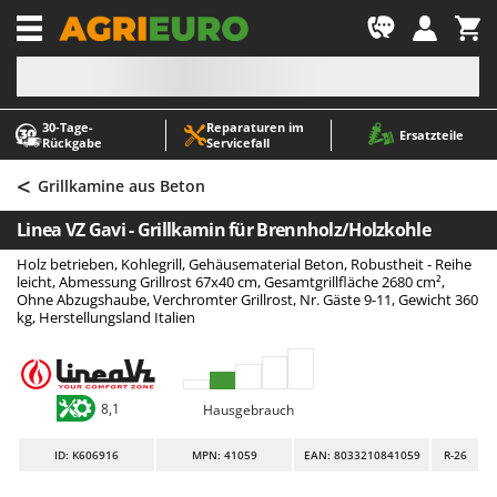
-1
30‑Tage-
Reparaturen im
A
A
Ersatzteile
Rückgabe
Servicefall
Abbeermaschinen - Traubenmühlen
ABAC
<
Abfüllgeräte
AgriEuro Premium
Grillkamine aus Beton
Akku Gartenscheren
AgriEuro TOP-LINE
Linea VZ Gavi - Grillkamin für Brennholz/Holzkohle
Akku Gras- und Strauchscheren
AGT
Holz betrieben, Kohlegrill, Gehäusematerial Beton, Robustheit - Reihe
Akku-Stichsägen
Aima
leicht, Abmessung Grillrost 67x40 cm, Gesamtgrillfläche 2680 cm²,
Ohne Abzugshaube, Verchromter Grillrost, Nr. Gäste 9-11, Gewicht 360
Allzwecktransporter - Motorschubkarren
Airmec
kg, Herstellungsland Italien
Alu-Teleskopleitern
AL-KO
Anbaubagger Heckbagger für Traktoren
ALA 2000
8,1
Hausgebrauch
Arbeitsschutzkleidung
Alce
Aschesauger
Alpina
ID
: K606916
MPN: 41059
EAN: 8033210841059
R-26
Astkettensägen - Hochentaster
Ama