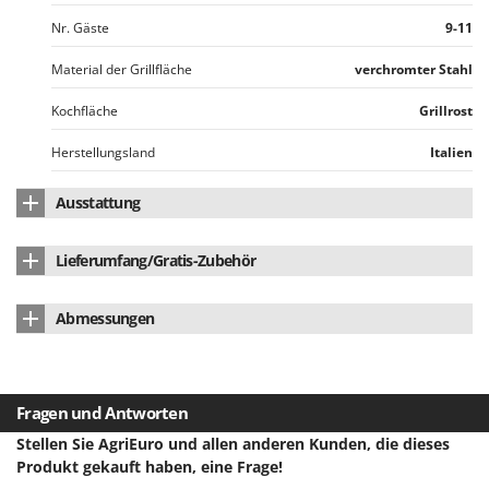
Santos
Nr. Gäste
9-11
Sbaraglia
Material der Grillfläche
verchromter Stahl
Schnitzer
Seven Italy
Kochfläche
Grillrost
Shark
Herstellungsland
Italien
Shindaiwa
Ausstattung
Silky
Simatech
Nr. Grillroste
1
Lieferumfang/Gratis-Zubehör
Sirman
Anzahl Grillebenen
3
Holzpalette (sichere Lieferung)
ja
Skil
Abmessungen
Untere Abstellfläche
ja
Smartwood
Bedienungsanleitung
ja
Abmessung Produkt cm (LxBxH)
114x75x124 cm
Ohne Abzugshaube
Smeg
Nettogewicht
360 kg
Snapper
Vordere Ablage
ja
Fragen und Antworten
Solidur
Verpackung
Originalverpackung
Stellen Sie AgriEuro und allen anderen Kunden, die dieses
Zündung
manuell
Produkt gekauft haben, eine Frage!
Spice Electronics
Abmessung Verpackung/en cm (LxBxH)
82x60x120 cm