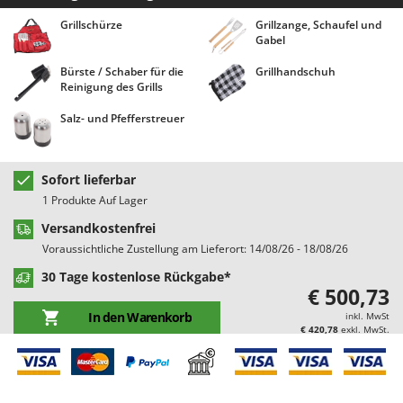
Bodenreinigungsmaschinen
Barbieri
Grillschürze
Grillzange, Schaufel und
Brutmaschinen Inkubatoren
Batavia
Gabel
Bürsten für den Außenbereich
Benassi
Bürste / Schaber für die
Grillhandschuh
Reinigung des Grills
Beper
D
Dampfreiniger und Dampfbesen
Salz- und Pfefferstreuer
Berkel
Bernardi
E
Einachsschlepper
Bertolini Pumps
Sofort lieferbar
Elektrische Tauchpumpen
1 Produkte Auf Lager
Besser Vacuum
Erdbohrer
Versandkostenfrei
Bestway
Voraussichtliche Zustellung am Lieferort: 14/08/26 - 18/08/26
Erntenetze für Obst und Oliven
Beta tools
30 Tage kostenlose Rückgabe*
Bissell
€ 500,73
F
Feder Grubber
Black & Decker
In den Warenkorb
inkl. MwSt
Feldspritzen für Pflanzenschutz
€ 420,78
exkl. MwSt.
BlackStone
Fensterreiniger
Blue Bird
Fleischwolf
Bomet