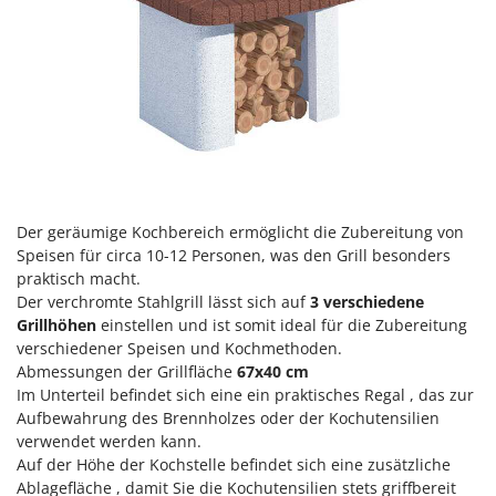
Reinigungsmaschinen für Fassaden, Fenster und PV-Anlagen
GreenBay
Rührtöpfe mit Elektrischem Rührwerk
Greenworks
Rupfmaschinen
GRIFO
S
GVS
Sämaschinen und Düngerstreuer
GYS
Scheibenpflüge
H
Schneefräsen
Hailo
Der geräumige Kochbereich ermöglicht die Zubereitung von
Schneeräumer
Helvi
Speisen für circa 10-12 Personen, was den Grill besonders
Schrotmühlen - elektrisch
praktisch macht.
Henx
Schwader für Traktoren
Der verchromte Stahlgrill lässt sich auf
3 verschiedene
HiKOKI
Grillhöhen
einstellen und ist somit ideal für die Zubereitung
Schweißgeräte
Honda
verschiedener Speisen und Kochmethoden.
Seilwinden - Motorseilwinden
Abmessungen der Grillfläche
67x40 cm
Im Unterteil befindet sich eine ein praktisches Regal , das zur
I
Sichelmähwerke für Traktoren
Idromatic
Aufbewahrung des Brennholzes oder der Kochutensilien
Sichelmulcher für Traktoren
verwendet werden kann.
Il-Tec
Auf der Höhe der Kochstelle befindet sich eine zusätzliche
Sortierer für Oliven
Imperia
Ablagefläche , damit Sie die Kochutensilien stets griffbereit