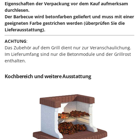
Eigenschaften der Verpackung vor dem Kauf aufmerksam
Forest Master
P
durchlesen.
Palettengabeln für Traktoren
Francini
Der Barbecue wird betonfarben geliefert und muss mit einer
Pelletpressen
geeigneten Farbe gestrichen werden (überprüfen Sie die
G
Pflüge für Traktor
Lieferausstattung).
G3 Ferrari
Planierschilder für Traktoren
ACHTUNG
:
Gardena
Plasmaschneider
Das Zubehör auf dem Grill dient nur zur Veranschaulichung.
Garofalo
Im Lieferumfang sind nur die Betonmodule und der Grillrost
Poolroboter
GeoTech
enthalten.
Pools
GeoTech Pro
Poolstaubsauger
Kochbereich und weitere Ausstattung
Gierre
Ginko - MGM
R
Rasenmäher
Gipeco
Rasensodenschneider
Girmi
Rasentraktoren Aufsitzmäher
Goodyear
Rasentrimmer - Kantenschneider
GRAEF
Rasentrimmer - Motorsensen - Freischneider
Gre