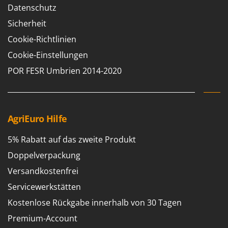
WIDU
Datenschutz
Wiper EcoRobot
Sicherheit
Wolf Garten
Cookie-Richtlinien
Wortex
Cookie-Einstellungen
Worx
POR FESR Umbrien 2014-2020
Y
Yard Force
Z
AgriEuro Hilfe
Zanon
Zephir
5% Rabatt auf das zweite Produkt
ZGrills
Doppelverpackung
Zodiac
Versandkostenfrei
Zomax
Servicewerkstätten
Kostenlose Rückgabe innerhalb von 30 Tagen
Premium-Account