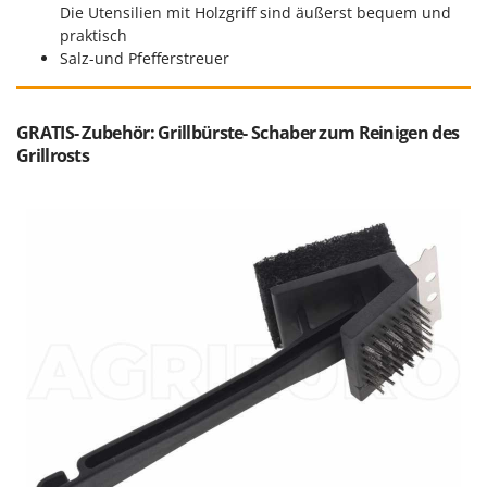
Makita
Die Utensilien mit Holzgriff sind äußerst bequem und
praktisch
MAMMAMIA
Salz-und Pfefferstreuer
Marcato
Marina Systems
GRATIS- Zubehör: Grillbürste- Schaber zum Reinigen des
Master
Grillrosts
Mastercook
McCulloch
MCH
Michelin
Mille
Minox
Mockmill
More than chef
MOSA
MOVA