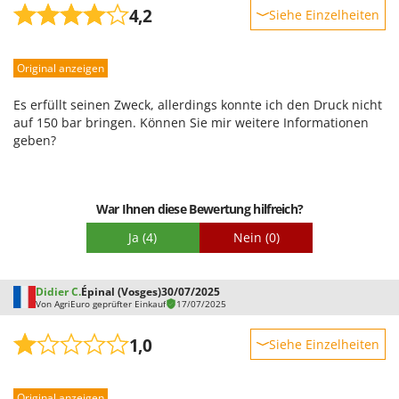
4,2
Siehe Einzelheiten
Robustheit
Original anzeigen
Leistung
Benutzerfreundlichkeit
Es erfüllt seinen Zweck, allerdings konnte ich den Druck nicht
Qualität / Preis
auf 150 bar bringen. Können Sie mir weitere Informationen
geben?
Schwierigkeitsgrad Zusammenbau
Verpackung
War Ihnen diese Bewertung hilfreich?
Ja
(4)
Nein
(0)
Didier C.
Épinal (Vosges)
30/07/2025
Von AgriEuro geprüfter Einkauf
17/07/2025
1,0
Siehe Einzelheiten
Robustheit
Original anzeigen