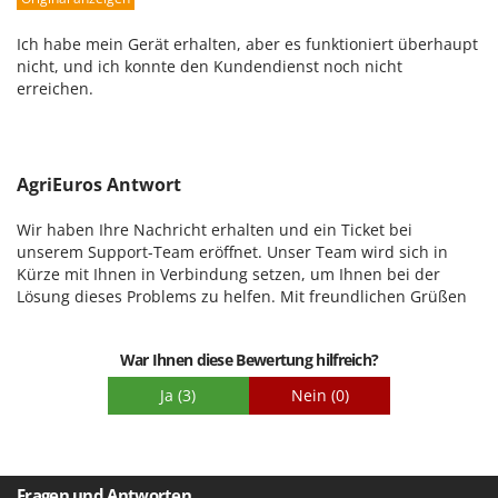
Leistung
Benutzerfreundlichkeit
Ich habe mein Gerät erhalten, aber es funktioniert überhaupt
Qualität / Preis
nicht, und ich konnte den Kundendienst noch nicht
erreichen.
Schwierigkeitsgrad Zusammenbau
Verpackung
AgriEuros Antwort
Wir haben Ihre Nachricht erhalten und ein Ticket bei
unserem Support-Team eröffnet. Unser Team wird sich in
Kürze mit Ihnen in Verbindung setzen, um Ihnen bei der
Lösung dieses Problems zu helfen. Mit freundlichen Grüßen
War Ihnen diese Bewertung hilfreich?
Ja
(3)
Nein
(0)
Fragen und Antworten