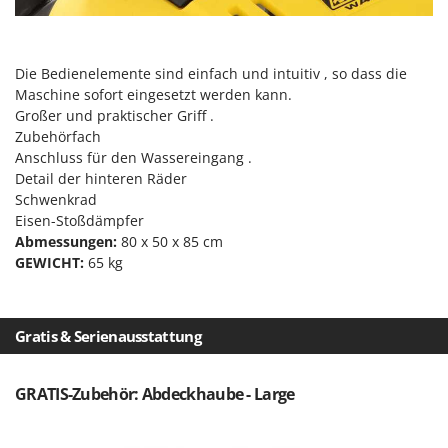
Omas
Ompagrill
Ooni
Die Bedienelemente sind einfach und intuitiv , so dass die
Maschine sofort eingesetzt werden kann.
Oriental Koshin
Großer und praktischer Griff .
Outdoorchef
Zubehörfach
Anschluss für den Wassereingang .
P
Detail der hinteren Räder
Palazzetti
Schwenkrad
Palumbo Pavi
Eisen-Stoßdämpfer
Abmessungen:
80 x 50 x 85 cm
Partisani
GEWICHT:
65 kg
Paterlini
Philips
Gratis & Serienausstattung
Pramac
Prismafood
GRATIS-Zubehör: Abdeckhaube - Large
R
R.G.V.