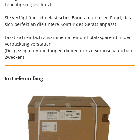
Santos
Feuchtigkeit geschützt .
Sbaraglia
Sie verfügt über ein elastisches Band am unteren Rand, das
Schnitzer
sich perfekt an die untere Kontur des Geräts anpasst.
Seven Italy
Lässt sich einfach zusammenfalten und platzsparend in der
Shark
Verpackung verstauen.
Shindaiwa
(Die gezeigten Abbildungen dienen nur zu veranschaulichen
Zwecken)
Silky
Simatech
Sirman
Im Lieferumfang
Skil
Smartwood
Smeg
Snapper
Solidur
Spice Electronics