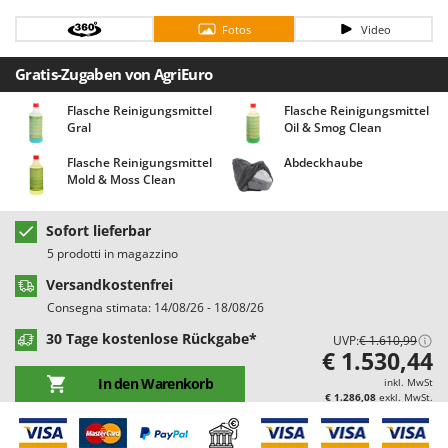
Bodenreinigungsmaschinen
Barbieri
Fotos
Video
Brutmaschinen Inkubatoren
Batavia
Gratis-Zugaben von AgriEuro
Bürsten für den Außenbereich
Benassi
Beper
Flasche Reinigungsmittel
Flasche Reinigungsmittel
D
Gral
Oil & Smog Clean
Dampfreiniger und Dampfbesen
Berkel
Flasche Reinigungsmittel
Abdeckhaube
Bernardi
E
Mold & Moss Clean
Einachsschlepper
Bertolini Pumps
Elektrische Tauchpumpen
Besser Vacuum
Sofort lieferbar
Erdbohrer
Bestway
5 prodotti in magazzino
Erntenetze für Obst und Oliven
Beta tools
Versandkostenfrei
Consegna stimata: 14/08/26 - 18/08/26
Bissell
F
Feder Grubber
30 Tage kostenlose Rückgabe*
UVP:
€ 1.610,99
Black & Decker
€ 1.530,44
Feldspritzen für Pflanzenschutz
BlackStone
In den Warenkorb
inkl. MwSt
Fensterreiniger
€ 1.286,08
exkl. MwSt.
Blue Bird
Fleischwolf
Bomet