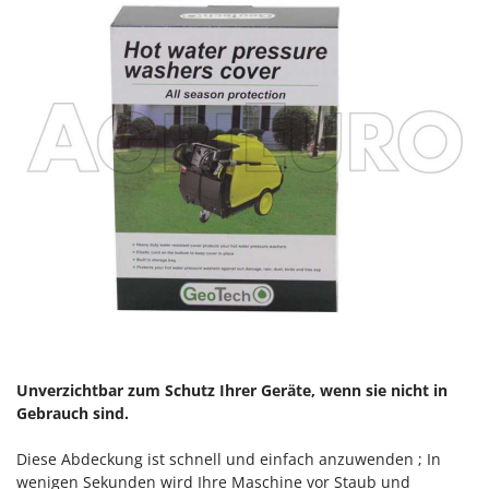
Rato
Reber
Redback
Resto Italia
Ribimex
Ripartrak
Ritter
River Systems
Robomow
Rossofuoco
Rover Pompe
Royal Food
Unverzichtbar zum Schutz Ihrer Geräte, wenn sie nicht in
Ryobi
Gebrauch sind.
S
Diese Abdeckung ist schnell und einfach anzuwenden ; In
S.T.P.
wenigen Sekunden wird Ihre Maschine vor Staub und