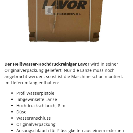
Spiralmac
Spring Protezione
Spyro
Stanley
Stiga
Stocker
Sunseeker
Der Heißwasser-Hochdruckreiniger Lavor
wird in seiner
T
Originalverpackung geliefert. Nur die Lanze muss noch
Tecla
angebracht werden, sonst ist die Maschine schon montiert.
Im Lieferumfang enthalten:
TecnoGen
Tellarini Pompe
Profi Wasserpistole
-abgewinkelte Lanze
Telwin
Hochdruckschlauch, 8 m
Tenco
Düse
Wasseranschluss
Tineco
Originalverpackung
Titania
Ansaugschlauch für Flüssigkeiten aus einem externen