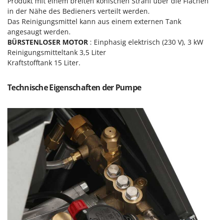
Vogelscheuchen - Vogelabwehr
Produkt mit einem breiten konischen Strahl über die Flächen
KitchenAid
in der Nähe des Bedieners verteilt werden.
W
Komo
Das Reinigungsmittel kann aus einem externen Tank
Wasserpumpen
angesaugt werden.
BÜRSTENLOSER MOTOR
: Einphasig elektrisch (230 V), 3 kW
L
Wasserpumpen für Traktoren
Laica
Reinigungsmitteltank 3,5 Liter
Wein- und Obstpressen
Kraftstofftank 15 Liter.
Lampacrescia - MGM
Wein- und Ölschichtenfilter
Landxcape
Weitere Produkte
Technische Eigenschaften der Pumpe
LAR Casalinghi
Wiesenwalzen für Traktor
Lavor
Wippsägen
Linea VZ
Wurstfüller
Lisam
Z
Lotusgrill
Zerstäuber
M
Zinkeneggen
M.A.I.BO.
Zubehör für Rasentraktoren
Macom
Macte Ovens