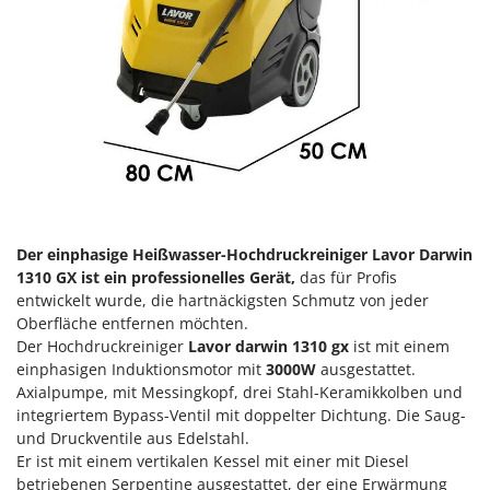
Klimaanlagen – Klimageräte
E
Knetmaschinen
Echo
Knochensägen
EcoFlow
Kompressoren - elektrisch
Edilmark
Kompressoren für Ernte und Baumschnitt
Effeuno
Kreiseleggen
Einhell
Küchenreiben - elektrisch
Elegen
Kükenaufzuchtboxen
Energy Gruppi
Der einphasige Heißwasser-Hochdruckreiniger Lavor Darwin
1310 GX ist ein professionelles Gerät,
das für Profis
Enotecnica Pillan
L
entwickelt wurde, die hartnäckigsten Schmutz von jeder
Laderampe aus Aluminium
Eschenfelder
Oberfläche entfernen möchten.
Laubsauger - Laubbläser
EuroMech
Der Hochdruckreiniger
Lavor darwin 1310 gx
ist mit einem
Laubsauger auf Rädern
einphasigen Induktionsmotor mit
3000W
ausgestattet.
Eurosystems
Axialpumpe, mit Messingkopf, drei Stahl-Keramikkolben und
Luftentfeuchter
integriertem Bypass-Ventil mit doppelter Dichtung. Die Saug-
F
Luftkühler mit Wasserverdunstung
und Druckventile aus Edelstahl.
FAC
Er ist mit einem vertikalen Kessel mit einer mit Diesel
Fama Industrie
betriebenen Serpentine ausgestattet, der eine Erwärmung