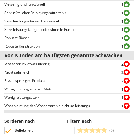
Ausschluss oder Zensur veröffentlicht, mit Ausnahme von
Vielseitig und funktionell
1
unangemessenen Texten und Inhalten oder der Verletzung der
Sehr nützlicher Reinigungsmitteltank
1
Privatsphäre von Personen.
Sehr leistungsstarker Heizkessel
1
Alle Bewertungen, sowohl die positiven als auch die negativen, können vom
Benutzer leicht eingesehen werden, auch dank der Filter, die eine
Sehr leistungsfähige professionelle Pumpe
1
vereinfachte Auswahl ermöglichen, einschließlich der Auswahl von
Robuste Räder
1
positiven oder negativen Bewertungen.
Robuste Konstruktion
1
Von Kunden am häufigsten genannte Schwächen
Wasserdruck etwas niedrig
2
Nicht sehr leicht
2
Etwas sperriges Produkt
2
Wenig leistungsstarker Motor
1
Wenig leistungsstark
1
Waschleistung des Wasserstrahls nicht so leistungs
1
Sortieren nach
Filtern nach
Beliebtheit
(0)