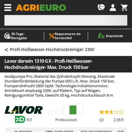
-1
30‑Tage-
Reparaturen im
A
A
Ersatzteile
Rückgabe
Servicefall
Abbeermaschinen - Traubenmühlen
ABAC
<
Abfüllgeräte
AgriEuro Premium
Profi-Heißwasser-Hochdruckreiniger 230V
Akku Gartenscheren
AgriEuro TOP-LINE
Lavor darwin 1310 GX - Profi-Heißwasser-
Akku Gras- und Strauchscheren
AGT
Hochdruckreiniger- Max. Druck 150 bar
Akku-Stichsägen
Aima
Axialpumpe Pro, Material des Zylinderkopfs Messing, Maximale
Stundenförderleistung der Pumpe 600 L/h, Max. Druck 150 bar,
Allzwecktransporter - Motorschubkarren
Airmec
Pumpendrehzahl 2800 UpM, Technologie Induktionsmotor,
Antriebsart einphasig 230V, auf Rädern, Typ auf Wagen,
Alu-Teleskopleitern
AL-KO
Reinigungsmittel Tank, Gewicht 65 kg, Hochdruckschlauch 8 m
Anbaubagger Heckbagger für Traktoren
ALA 2000
Arbeitsschutzkleidung
Alce
Aschesauger
Alpina
8,0
Professionell
(2)
2,58/5
Astkettensägen - Hochentaster
Ama
ID
: K606948
MPN: 36093-00009
EAN: 8013298029433
R-96