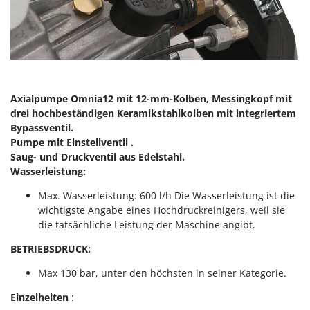
Makita
MAMMAMIA
Marcato
Marina Systems
Master
Axialpumpe Omnia12 mit 12-mm-Kolben,
Messingkopf mit
Mastercook
drei hochbeständigen Keramikstahlkolben mit integriertem
Bypassventil.
McCulloch
Pumpe mit Einstellventil .
MCH
Saug- und Druckventil aus Edelstahl.
Wasserleistung:
Michelin
Mille
Max. Wasserleistung: 600 l/h Die Wasserleistung ist die
wichtigste Angabe eines Hochdruckreinigers, weil sie
Minox
die tatsächliche Leistung der Maschine angibt.
Mockmill
BETRIEBSDRUCK:
More than chef
Max 130 bar, unter den höchsten in seiner Kategorie.
MOSA
Einzelheiten
:
MOVA