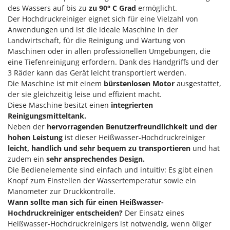
M
Mähroboter
Famag
des Wassers auf bis zu
zu 90° C Grad
ermöglicht.
Der Hochdruckreiniger eignet sich für eine Vielzahl von
Maisentkörnungsmaschinen
Famur
Anwendungen und ist die ideale Maschine in der
Manuelle Heckenscheren
FARMER
Landwirtschaft, für die Reinigung und Wartung von
Mehrzweck-Sauggeräte
Maschinen oder in allen professionellen Umgebungen, die
FBC
eine Tiefenreinigung erfordern. Dank des Handgriffs und der
Minibacköfen
Ferrari Group
3 Räder kann das Gerät leicht transportiert werden.
Motorhacken - Gartenfräsen
Die Maschine ist mit einem
bürstenlosen Motor
ausgestattet,
Ferroni
der sie gleichzeitig leise und effizient macht.
Motorspritzen
Ferrua
Diese Maschine besitzt einen
integrierten
Mulcher für Traktor
FIAC
Reinigungsmitteltank.
Neben der
hervorragenden Benutzerfreundlichkeit und der
FIEM
N
hohen Leistung
ist dieser Heißwasser-Hochdruckreiniger
Notstromaggregat
Fimar
leicht, handlich und sehr bequem zu transportieren
und hat
Nudelmaschinen
zudem ein
sehr ansprechendes Design.
FINI
Die Bedienelemente sind einfach und intuitiv: Es gibt einen
Fiorentini
O
Knopf zum Einstellen der Wassertemperatur sowie ein
Obstmühlen Obsthäcksler Obstmuser
Manometer zur Druckkontrolle.
Fiskars
Obstpressen
Wann sollte man sich für einen Heißwasser-
Flymo
Hochdruckreiniger entscheiden?
Der Einsatz eines
Olivenernter und Schüttler
Fontana Forni
Heißwasser-Hochdruckreinigers ist notwendig, wenn öliger