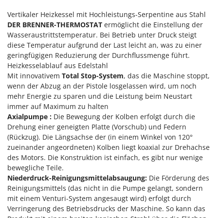
Sprühgeräte für Pflanzenbehandlung
Infaco
Vertikaler Heizkessel mit Hochleistungs-Serpentine aus Stahl
Stäubegeräte für Traktor
Intec
DER BRENNER-THERMOSTAT
ermöglicht die Einstellung der
Staubsauger - Elektrobesen
Wasseraustrittstemperatur. Bei Betrieb unter Druck steigt
Intex
diese Temperatur aufgrund der Last leicht an, was zu einer
Iseki
T
geringfügigen Reduzierung der Durchflussmenge führt.
Teppichreiniger und Teppichbodenreiniger
Italyco
Heizkesselablauf aus Edelstahl
Thermische und mechanische Unkrautbrenner
Mit innovativem
Total Stop-System
, das die Maschine stoppt,
ITM
wenn der Abzug an der Pistole losgelassen wird, um noch
Tomatenpressen
mehr Energie zu sparen und die Leistung beim Neustart
J
Tragbare Powerstationen
immer auf Maximum zu halten
JOLLY ITALIA
Axialpumpe :
Die Bewegung der Kolben erfolgt durch die
Traktor-Heckenscheren mit Ausleger
Drehung einer geneigten Platte (Vorschub) und Federn
K
KAAZ
(Rückzug). Die Längsachse der (in einem Winkel von 120°
U
Umfüllpumpen
zueinander angeordneten) Kolben liegt koaxial zur Drehachse
Karcher
des Motors. Die Konstruktion ist einfach, es gibt nur wenige
Umkehrfräsen
Kasco
bewegliche Teile.
Niederdruck-Reinigungsmittelabsaugung:
Die Förderung des
Kemper
V
Vakuumiergeräte
Reinigungsmittels (das nicht in die Pumpe gelangt, sondern
Kenwood
mit einem Venturi-System angesaugt wird) erfolgt durch
Vertikutierer
Verringerung des Betriebsdrucks der Maschine. So kann das
Keter