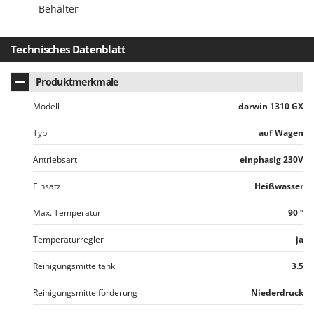
Tornado
Behälter
Tre Spade
Technisches Datenblatt
Trev - Abrek - TecnoVIR
Trotec
Produktmerkmale
Troy-Bilt
Modell
darwin 1310 GX
U
Udor
Typ
auf Wagen
Unger
Antriebsart
einphasig 230V
V
Einsatz
Heißwasser
Verdemax
Max. Temperatur
90 °
Vesco
Volpi
Temperaturregler
ja
Reinigungsmitteltank
3.5
W
Waldner
Reinigungsmittelförderung
Niederdruck
Weber