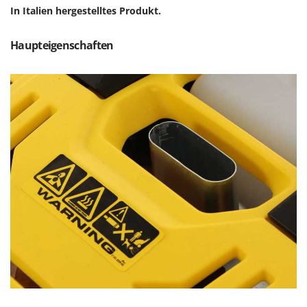
Reinigungsmaschinen für Fassaden, Fenster und PV-Anlagen
In Italien hergestelltes Produkt.
GreenBay
Rührtöpfe mit Elektrischem Rührwerk
Greenworks
Rupfmaschinen
Haupteigenschaften
GRIFO
S
GVS
Sämaschinen und Düngerstreuer
GYS
Scheibenpflüge
H
Schneefräsen
Hailo
Schneeräumer
Helvi
Schrotmühlen - elektrisch
Henx
Schwader für Traktoren
HiKOKI
Schweißgeräte
Honda
Seilwinden - Motorseilwinden
I
Sichelmähwerke für Traktoren
Idromatic
Sichelmulcher für Traktoren
Il-Tec
Sortierer für Oliven
Imperia