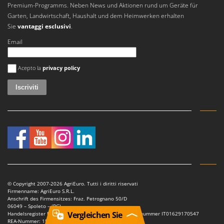
Premium-Programms. Neben News und Aktionen rund um Geräte für
Garten, Landwirtschaft, Haushalt und dem Heimwerken erhalten
Sie
vantaggi esclusivi
.
Email
Si è verificato un errore
Acepto la
privacy policy
© Copyright 2007-2026 AgriEuro. Tutti i diritti riservati
Firmenname: AgriEuro S.R.L.
Anschrift des Firmensitzes: Fraz. Petrognano 50/D
06049 – Spoleto – (PG)
Vergleichen Sie
Handelsregister Perugia – Umsatzsteuer-Identifikationsnummer IT01629170547
REA-Nummer: 150802