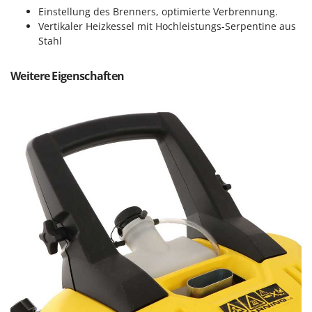
Mowox
Einstellung des Brenners, optimierte Verbrennung.
Vertikaler Heizkessel mit Hochleistungs-Serpentine aus
MTD
Stahl
N
New O.M.R.A.
Weitere Eigenschaften
Nilfisk
Ninja
Novatec
Novital
NuAir
NuovaFac
O
Officine Savioli
Oliviero
Olix
OMA