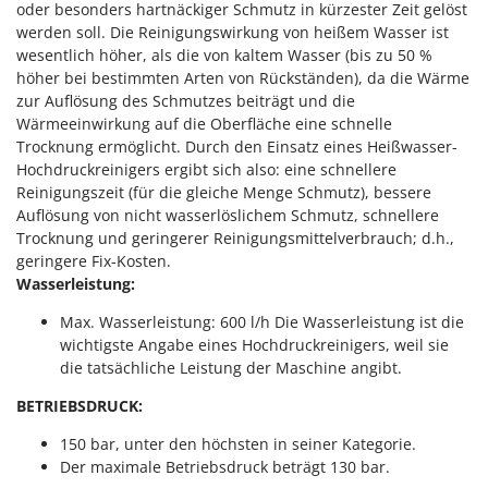
oder besonders hartnäckiger Schmutz in kürzester Zeit gelöst
Forest Master
P
werden soll. Die Reinigungswirkung von heißem Wasser ist
Palettengabeln für Traktoren
Francini
wesentlich höher, als die von kaltem Wasser (bis zu 50 %
Pelletpressen
höher bei bestimmten Arten von Rückständen), da die Wärme
G
zur Auflösung des Schmutzes beiträgt und die
Pflüge für Traktor
G3 Ferrari
Wärmeeinwirkung auf die Oberfläche eine schnelle
Planierschilder für Traktoren
Trocknung ermöglicht. Durch den Einsatz eines Heißwasser-
Gardena
Plasmaschneider
Hochdruckreinigers ergibt sich also: eine schnellere
Garofalo
Reinigungszeit (für die gleiche Menge Schmutz), bessere
Poolroboter
GeoTech
Auflösung von nicht wasserlöslichem Schmutz, schnellere
Pools
Trocknung und geringerer Reinigungsmittelverbrauch; d.h.,
GeoTech Pro
geringere Fix-Kosten.
Poolstaubsauger
Gierre
Wasserleistung:
Ginko - MGM
R
Max. Wasserleistung: 600 l/h Die Wasserleistung ist die
Rasenmäher
Gipeco
wichtigste Angabe eines Hochdruckreinigers, weil sie
Rasensodenschneider
die tatsächliche Leistung der Maschine angibt.
Girmi
Rasentraktoren Aufsitzmäher
BETRIEBSDRUCK:
Goodyear
Rasentrimmer - Kantenschneider
GRAEF
150 bar, unter den höchsten in seiner Kategorie.
Rasentrimmer - Motorsensen - Freischneider
Der maximale Betriebsdruck beträgt 130 bar.
Gre