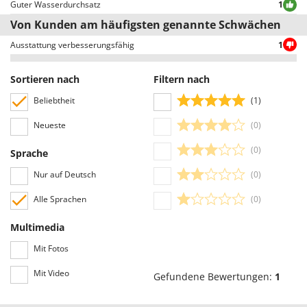
Guter Wasserdurchsatz
1
Mowox
Von Kunden am häufigsten genannte Schwächen
MTD
Ausstattung verbesserungsfähig
1
N
New O.M.R.A.
Sortieren nach
Filtern nach
Nilfisk
Beliebtheit
(1)
Ninja
Neueste
(0)
Novatec
(0)
Novital
Sprache
NuAir
Nur auf Deutsch
(0)
NuovaFac
Alle Sprachen
(0)
O
Multimedia
Officine Savioli
Mit Fotos
Oliviero
Olix
Mit Video
Gefundene Bewertungen:
1
OMA