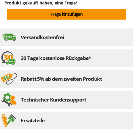
Rato
Produkt gekauft haben, eine Frage!
Reber
Frage hinzufügen
Redback
Resto Italia
Versandkostenfrei
Ribimex
Ripartrak
Ritter
30 Tage kostenlose Rückgabe*
River Systems
Robomow
Rabatt 5% ab dem zweiten Produkt
Rossofuoco
Rover Pompe
Technischer Kundensupport
Royal Food
Ryobi
Ersatzteile
S
S.T.P.