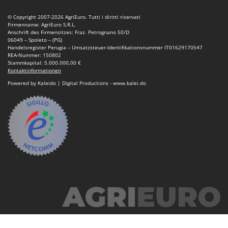
© Copyright 2007-2026 AgriEuro. Tutti i diritti riservati
Firmenname: AgriEuro S.R.L.
Anschrift des Firmensitzes: Fraz. Petrognano 50/D
06049 – Spoleto – (PG)
Handelsregister Perugia – Umsatzsteuer-Identifikationsnummer IT01629170547
REA-Nummer: 150802
Stammkapital: 5.000.000,00 €
Kontaktinformationen
Powered by Kaleido | Digital Productions - www.kalei.do