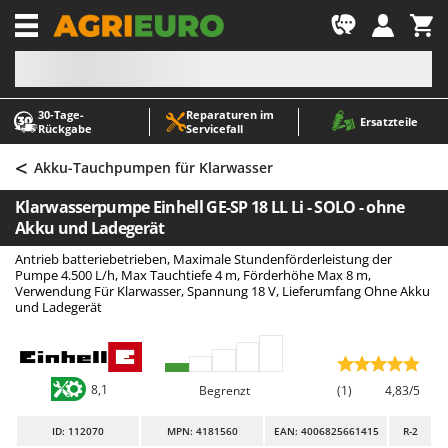
-1
30‑Tage-
Reparaturen im
A
A
Ersatzteile
Rückgabe
Servicefall
Abbeermaschinen - Traubenmühlen
ABAC
<
Abfüllgeräte
AgriEuro Premium
Akku-Tauchpumpen für Klarwasser
Akku Gartenscheren
AgriEuro TOP-LINE
Klarwasserpumpe Einhell GE-SP 18 LL Li - SOLO - ohne
Akku Gras- und Strauchscheren
AGT
Akku und Ladegerät
Akku-Stichsägen
Aima
Antrieb batteriebetrieben, Maximale Stundenförderleistung der
Pumpe 4.500 L/h, Max Tauchtiefe 4 m, Förderhöhe Max 8 m,
Allzwecktransporter - Motorschubkarren
Airmec
Verwendung Für Klarwasser, Spannung 18 V, Lieferumfang Ohne Akku
und Ladegerät
Alu-Teleskopleitern
AL-KO
Anbaubagger Heckbagger für Traktoren
ALA 2000
Arbeitsschutzkleidung
Alce
8,1
Begrenzt
(1)
4,83/5
Aschesauger
Alpina
Astkettensägen - Hochentaster
Ama
ID
: 112070
MPN: 4181560
EAN: 4006825661415
R-2