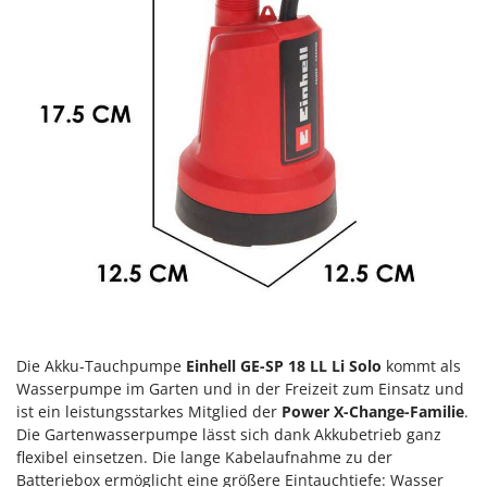
Heckenscheren
Comet
Heißluftfritteusen
Cresco
Heizkanonen und Elektroheizer
Cruccolini
Hochdruckreiniger
CTEK
Hochgrasmäher
D
Holzbacköfen Außenbereich für Pizza und Braten
Dal Degan
Holzspalter
DCG
Hubwagen
Deca
DeWalt
K
Kabelpflüge für die Drainage
Di Martino
Kartoffellegemaschine für Traktoren
Diavola Pro
Die Akku-Tauchpumpe
Einhell
GE-SP 18 LL Li Solo
kommt als
Kartoffelroder für Traktoren
Diesse
Wasserpumpe im Garten und in der Freizeit zum Einsatz und
Kehrmaschinen
Docma
ist ein leistungsstarkes Mitglied der
Power X-Change-Familie
.
Kettensägen
Die Gartenwasserpumpe lässt sich dank Akkubetrieb ganz
Dominion
flexibel einsetzen. Die lange Kabelaufnahme zu der
Kippbare Heckschaufeln für Traktoren
Dreame
Batteriebox ermöglicht eine größere Eintauchtiefe: Wasser