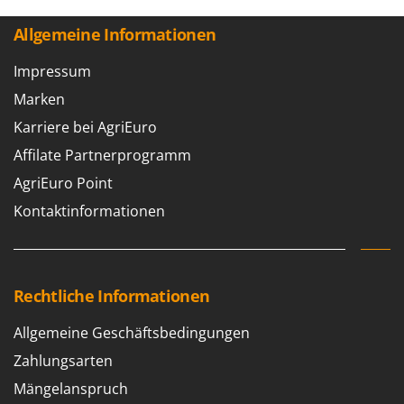
Santos
Allgemeine Informationen
Sbaraglia
Schnitzer
Impressum
Seven Italy
Marken
Shark
Karriere bei AgriEuro
Shindaiwa
Affilate Partnerprogramm
Silky
AgriEuro Point
Simatech
Kontaktinformationen
Sirman
Skil
Smartwood
Rechtliche Informationen
Smeg
Allgemeine Geschäftsbedingungen
Snapper
Zahlungsarten
Solidur
Spice Electronics
Mängelanspruch