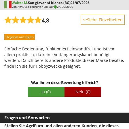
Walter M.
Omas
San giovanni bianco (BG)
21/07/2026
Von AgriEuro geprüfter Einkauf
24/06/2026
Ompagrill
4,8
Siehe Einzelheiten
Ooni
Oriental Koshin
Robustheit
Original anzeigen
Outdoorchef
Leistung
Benutzerfreundlichkeit
Einfache Bedienung, funktioniert einwandfrei und ist vor
P
Palazzetti
Qualität / Preis
allem praktisch, da keine Verlängerungskabel benötigt
werden. Da ich bereits andere Produkte dieser Marke besitze,
Schwierigkeitsgrad Zusammenbau
Palumbo Pavi
finde ich sie für Hobbyzwecke geeignet.
Verpackung
Partisani
Paterlini
War Ihnen diese Bewertung hilfreich?
Philips
Ja
(0)
Nein
(0)
Pramac
Prismafood
Fragen und Antworten
R
R.G.V.
Stellen Sie AgriEuro und allen anderen Kunden, die dieses