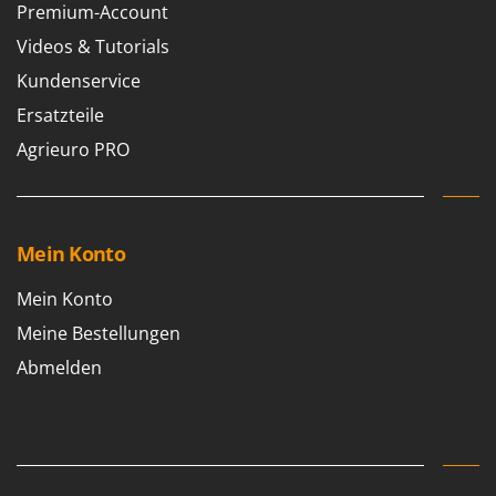
Premium-Account
Tornado
Videos & Tutorials
Tre Spade
Trev - Abrek - TecnoVIR
Kundenservice
Trotec
Ersatzteile
Troy-Bilt
Agrieuro PRO
U
Udor
Unger
Mein Konto
V
Mein Konto
Verdemax
Meine Bestellungen
Vesco
Abmelden
Volpi
W
Waldner
Weber