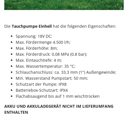
Forest Master
P
Palettengabeln für Traktoren
Francini
Pelletpressen
G
Die
Tauchpumpe Einhell
hat die folgenden Eigenschaften:
Pflüge für Traktor
G3 Ferrari
Planierschilder für Traktoren
Spannung: 18V DC;
Gardena
Max. Fördermenge 4.500 l/h;
Plasmaschneider
Garofalo
Max. Förderhöhe: 8m;
Poolroboter
Max. Förderdruck: 0,08 MPa (0,8 bar);
GeoTech
Max. Eintauchtiefe: 4 m;
Pools
GeoTech Pro
Max. Wassertemperatur: 35 °C;
Poolstaubsauger
Schlauchanschluss: ca. 33,3 mm (1") Außengewinde;
Gierre
Min. Wasserstand Pumpstart; 50 mm;
Ginko - MGM
R
Schutzart der Pumpe: IPX8
Rasenmäher
Gipeco
Batteriebox-Schutzart: IPX4
Rasensodenschneider
Flachabsaugend bis auf 1 mm wischtrocken
Girmi
Rasentraktoren Aufsitzmäher
AKKU UND AKKULADEGERÄT NICHT IM LIEFERUMFANG
Goodyear
Rasentrimmer - Kantenschneider
ENTHALTEN
GRAEF
Rasentrimmer - Motorsensen - Freischneider
Gre