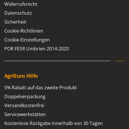
Spiralmac
Widerrufsrecht
Spring Protezione
Datenschutz
Spyro
Sicherheit
Stanley
Cookie-Richtlinien
Stiga
Cookie-Einstellungen
Stocker
POR FESR Umbrien 2014-2020
Sunseeker
T
Tecla
AgriEuro Hilfe
TecnoGen
5% Rabatt auf das zweite Produkt
Tellarini Pompe
Doppelverpackung
Telwin
Versandkostenfrei
Tenco
Servicewerkstätten
Tineco
Kostenlose Rückgabe innerhalb von 30 Tagen
Titania