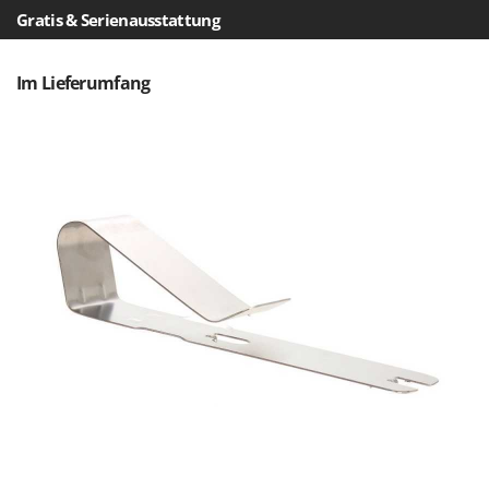
Reinigungsmaschinen für Fassaden, Fenster und PV-Anlagen
GreenBay
Gratis & Serienausstattung
Rührtöpfe mit Elektrischem Rührwerk
Greenworks
Rupfmaschinen
Im Lieferumfang
GRIFO
S
GVS
Sämaschinen und Düngerstreuer
GYS
Scheibenpflüge
H
Schneefräsen
Hailo
Schneeräumer
Helvi
Schrotmühlen - elektrisch
Henx
Schwader für Traktoren
HiKOKI
Schweißgeräte
Honda
Seilwinden - Motorseilwinden
I
Sichelmähwerke für Traktoren
Idromatic
Sichelmulcher für Traktoren
Il-Tec
Sortierer für Oliven
Imperia