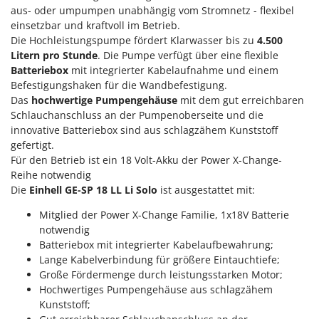
Klimaanlagen – Klimageräte
aus- oder umpumpen unabhängig vom Stromnetz - flexibel
E
einsetzbar und kraftvoll im Betrieb.
Knetmaschinen
Echo
Die Hochleistungspumpe fördert Klarwasser bis zu
4.500
Knochensägen
EcoFlow
Litern pro Stunde
. Die Pumpe verfügt über eine flexible
Batteriebox
mit integrierter Kabelaufnahme und einem
Kompressoren - elektrisch
Edilmark
Befestigungshaken für die Wandbefestigung.
Kompressoren für Ernte und Baumschnitt
Effeuno
Das
hochwertige Pumpengehäuse
mit dem gut erreichbaren
Kreiseleggen
Schlauchanschluss an der Pumpenoberseite und die
Einhell
innovative Batteriebox sind aus schlagzähem Kunststoff
Küchenreiben - elektrisch
Elegen
gefertigt.
Kükenaufzuchtboxen
Für den Betrieb ist ein 18 Volt-Akku der Power X-Change-
Energy Gruppi
Reihe notwendig
Enotecnica Pillan
L
Die
Einhell GE-SP 18 LL Li Solo
ist ausgestattet mit:
Laderampe aus Aluminium
Eschenfelder
Mitglied der Power X-Change Familie, 1x18V Batterie
Laubsauger - Laubbläser
EuroMech
notwendig
Laubsauger auf Rädern
Batteriebox mit integrierter Kabelaufbewahrung;
Eurosystems
Lange Kabelverbindung für größere Eintauchtiefe;
Luftentfeuchter
Große Fördermenge durch leistungsstarken Motor;
F
Luftkühler
FAC
Hochwertiges Pumpengehäuse aus schlagzähem
Kunststoff;
Fama Industrie