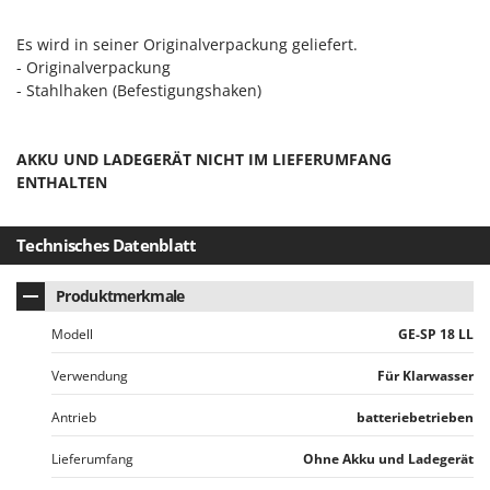
Sprühgeräte für Pflanzenbehandlung
Infaco
Stäubegeräte für Traktor
Es wird in seiner Originalverpackung geliefert.
Intec
- Originalverpackung
Staubsauger - Elektrobesen
Intex
- Stahlhaken (Befestigungshaken)
Iseki
T
Teppichreiniger und Teppichbodenreiniger
Italyco
AKKU UND LADEGERÄT NICHT IM LIEFERUMFANG
Thermische und mechanische Unkrautbrenner
ITM
ENTHALTEN
Tomatenpressen
J
Tragbare Powerstationen
JOLLY ITALIA
Technisches Datenblatt
Traktor-Heckenscheren mit Ausleger
K
Produktmerkmale
KAAZ
U
Umfüllpumpen
Modell
GE-SP 18 LL
Karcher
Umkehrfräsen
Kasco
Verwendung
Für Klarwasser
Kemper
V
Antrieb
batteriebetrieben
Vakuumiergeräte
Kenwood
Vertikutierer
Lieferumfang
Ohne Akku und Ladegerät
Keter