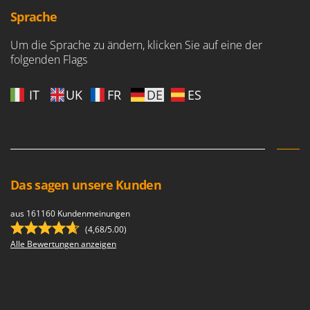
WIDU
Sprache
Wiper EcoRobot
Um die Sprache zu ändern, klicken Sie auf eine der
Wolf Garten
folgenden Flags
Wortex
Worx
IT
UK
FR
DE
ES
Y
Yard Force
Z
Zanon
Das sagen unsere Kunden
Zephir
ZGrills
aus 161160 Kundenmeinungen
Zodiac
(4,68/5.00)
Alle Bewertungen anzeigen
Zomax