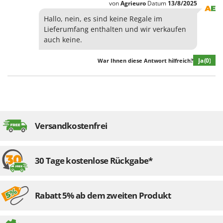
von
Agrieuro
Datum
13/8/2025
Spiralmac
Hallo, nein, es sind keine Regale im
Spring Protezione
Lieferumfang enthalten und wir verkaufen
Spyro
auch keine.
Stanley
Ja
(0)
War Ihnen diese Antwort hilfreich?
Stiga
Stocker
Sunseeker
T
Tecla
Versandkostenfrei
TecnoGen
Tellarini Pompe
30 Tage kostenlose Rückgabe*
Telwin
Tenco
Rabatt 5% ab dem zweiten Produkt
Tineco
Titania