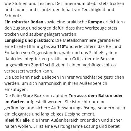
Klimaanlagen – Klimageräte
wie Stühlen und Tischen. Der Innenraum bleibt stets trocken
E
und sauber und schützt den Inhalt vor Feuchtigkeit und
Knetmaschinen
Echo
Schmutz.
Knochensägen
EcoFlow
Ein robuster Boden
sowie eine praktische
Rampe
erleichtern
den Zugang und sorgen dafür, dass Ihre Werkzeuge stets
Kompressoren - elektrisch
Edilmark
trocken und sauber gelagert werden.
Kompressoren für Ernte und Baumschnitt
Effeuno
Langlebig und praktisch
: Die Metallscharniere garantieren
Kreiseleggen
eine breite Öffnung bis
zu 110°
und erleichtern das Be- und
Einhell
Entladen von Gegenständen, während das Schließsystem
Küchenreiben - elektrisch
Elegen
dank des integrierten praktischen Griffs, der die Box vor
Kükenaufzuchtboxen
ungewolltem Zugriff schützt, mit einem Vorhängeschloss
Energy Gruppi
verbessert werden kann.
Enotecnica Pillan
L
Die Box kann nach Belieben in Ihrer Wunschfarbe gestrichen
Laderampe aus Aluminium
Eschenfelder
werden, um sich harmonisch in Ihren Außenbereich
einzufügen.
Laubsauger - Laubbläser
EuroMech
Die Patio Store Box kann auf der
Terrasse, dem Balkon oder
Laubsauger auf Rädern
Eurosystems
im Garten
aufgestellt werden. Sie ist nicht nur eine
Luftentfeuchter
geräumige und sichere Aufbewahrungslösung, sondern auch
F
ein elegantes und langlebiges Designelement.
Luftkühler
FAC
Ideal für alle,
die ihren Außenbereich ordentlich und sicher
halten wollen. Er ist eine wartungsarme Lösung und bietet
Fama Industrie