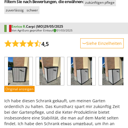
Filtern Sie nach Bewertungen, die erwähnen:
Rato
zukünftigen pflege
zuverlässig
schwer
Reber
Redback
Enrico R.
Carpi (MO)
29/05/2025
Resto Italia
Von AgriEuro geprüfter Einkauf
01/03/2025
Ribimex
4,5
Siehe Einzelheiten
Ripartrak
Robustheit
Ritter
Leistung
River Systems
Benutzerfreundlichkeit
Robomow
Qualität / Preis
Rossofuoco
Schwierigkeitsgrad Zusammenbau
Rover Pompe
Original anzeigen
Verpackung
Royal Food
Ich habe diesen Schrank gekauft, um meinen Garten
Ryobi
ordentlich zu halten. Das Kunstharz spart mir zukünftig Zeit
bei der Gartenpflege, und die Keter-Produktlinie bietet
S
insbesondere eine Stabilität, die man auf dem Markt selten
S.T.P.
findet. Ich habe den Schrank etwas umgebaut, um ihn an