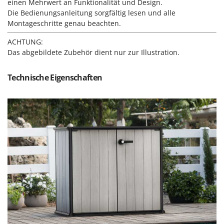
M
einen Mehrwert an Funktionalität und Design.
Mähroboter
Famag
Die Bedienungsanleitung sorgfältig lesen und alle
Maisentkörnungsmaschinen
Famur
Montageschritte genau beachten.
Manuelle Heckenscheren
FARMER
ACHTUNG:
Mehrzweck-Sauggeräte
FBC
Das abgebildete Zubehör dient nur zur Illustration.
Minibacköfen
Ferrari Group
Technische Eigenschaften
Motorhacken - Gartenfräsen
Ferroni
Motorspritzen
Ferrua
Mulcher für Traktor
FIAC
FIEM
N
Notstromaggregat
Fimar
Nudelmaschinen
FINI
Fiorentini
O
Obstmühlen Obsthäcksler Obstmuser
Fiskars
Obstpressen
Flymo
Olivenernter und Schüttler
Fontana Forni