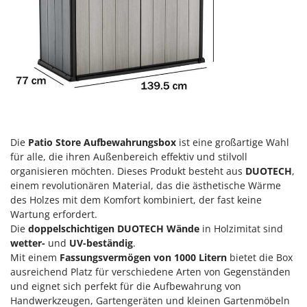
Heckenscheren
Comet
Heißluftfritteusen
Cresco
Heizkanonen und Elektroheizer
Cruccolini
Hochdruckreiniger
CTEK
Hochgrasmäher
D
Holzbacköfen Außenbereich für Pizza und Braten
Dal Degan
Holzspalter
DCG
Die
Patio Store Aufbewahrungsbox
ist eine großartige Wahl
Hubwagen
Deca
für alle, die ihren Außenbereich effektiv und stilvoll
organisieren möchten. Dieses Produkt besteht aus
DUOTECH
,
DeWalt
K
einem revolutionären Material, das die ästhetische Wärme
Kabelpflüge für die Drainage
Di Martino
des Holzes mit dem Komfort kombiniert, der fast keine
Kartoffellegemaschine für Traktoren
Wartung erfordert.
Diavola Pro
Die
doppelschichtigen DUOTECH Wände
in Holzimitat sind
Kartoffelroder für Traktoren
Diesse
wetter-
und
UV-beständig
.
Kehrmaschinen
Docma
Mit einem
Fassungsvermögen von 1000 Litern
bietet die Box
Kettensägen
ausreichend Platz für verschiedene Arten von Gegenständen
Dominion
und eignet sich perfekt für die Aufbewahrung von
Kippbare Heckschaufeln für Traktoren
Dreame
Handwerkzeugen, Gartengeräten und kleinen Gartenmöbeln