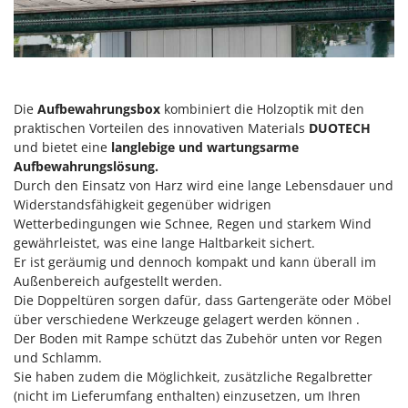
Forest Master
P
Palettengabeln für Traktoren
Francini
Pelletpressen
G
Pflüge für Traktor
G3 Ferrari
Die
Aufbewahrungsbox
kombiniert die Holzoptik mit den
Planierschilder für Traktoren
Gardena
praktischen Vorteilen des innovativen Materials
DUOTECH
Plasmaschneider
und bietet eine
langlebige und wartungsarme
Garofalo
Aufbewahrungslösung.
Poolroboter
GeoTech
Durch den Einsatz von Harz wird eine lange Lebensdauer und
Pools
Widerstandsfähigkeit gegenüber widrigen
GeoTech Pro
Poolstaubsauger
Wetterbedingungen wie Schnee, Regen und starkem Wind
Gierre
gewährleistet, was eine lange Haltbarkeit sichert.
Ginko - MGM
R
Er ist geräumig und dennoch kompakt und kann überall im
Rasenmäher
Außenbereich aufgestellt werden.
Gipeco
Die Doppeltüren sorgen dafür, dass Gartengeräte oder Möbel
Rasensodenschneider
Girmi
über verschiedene Werkzeuge gelagert werden können .
Rasentraktoren Aufsitzmäher
Der Boden mit Rampe schützt das Zubehör unten vor Regen
Goodyear
Rasentrimmer - Kantenschneider
und Schlamm.
GRAEF
Sie haben zudem die Möglichkeit, zusätzliche Regalbretter
Rasentrimmer - Motorsensen - Freischneider
(nicht im Lieferumfang enthalten) einzusetzen, um Ihren
Gre