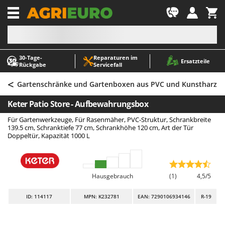
-1
30‑Tage-
Reparaturen im
A
A
Ersatzteile
Rückgabe
Servicefall
Abbeermaschinen - Traubenmühlen
ABAC
<
Abfüllgeräte
AgriEuro Premium
Gartenschränke und Gartenboxen aus PVC und Kunstharz
Akku Gartenscheren
AgriEuro TOP-LINE
Keter Patio Store - Aufbewahrungsbox
Akku Gras- und Strauchscheren
AGT
Für Gartenwerkzeuge, Für Rasenmäher, PVC-Struktur, Schrankbreite
Akku-Stichsägen
Aima
139.5 cm, Schranktiefe 77 cm, Schrankhöhe 120 cm, Art der Tür
Doppeltür, Kapazität 1000 L
Allzwecktransporter - Motorschubkarren
Airmec
Alu-Teleskopleitern
AL-KO
Anbaubagger Heckbagger für Traktoren
ALA 2000
Hausgebrauch
(1)
4,5/5
Arbeitsschutzkleidung
Alce
ID
: 114117
MPN: K232781
EAN: 7290106934146
R-19
Aschesauger
Alpina
Astkettensägen - Hochentaster
Ama