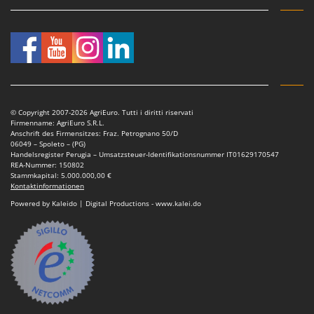
© Copyright 2007-2026 AgriEuro. Tutti i diritti riservati
Firmenname: AgriEuro S.R.L.
Anschrift des Firmensitzes: Fraz. Petrognano 50/D
06049 – Spoleto – (PG)
Handelsregister Perugia – Umsatzsteuer-Identifikationsnummer IT01629170547
REA-Nummer: 150802
Stammkapital: 5.000.000,00 €
Kontaktinformationen
Powered by Kaleido | Digital Productions - www.kalei.do