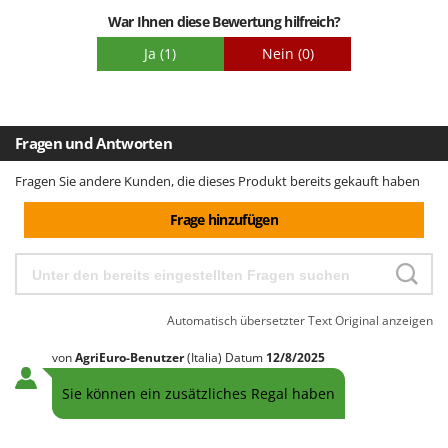
einem bestimmten Platz auf der Veranda aufzustellen, und
Santos
War Ihnen diese Bewertung hilfreich?
die bereits erwähnte Stabilität ermöglichte mir dies, ohne die
Sbaraglia
Funktionalität und das Aussehen zu beeinträchtigen. Ich bin
Ja
(1)
Nein
(0)
sehr zufrieden mit dem Kauf. Agrieuro ist wie immer
Schnitzer
zuverlässig und bietet einen hervorragenden, kompetenten
Seven Italy
Kundenservice.
Shark
Fragen und Antworten
Shindaiwa
Fragen Sie andere Kunden, die dieses Produkt bereits gekauft haben
Silky
Simatech
Frage hinzufügen
Sirman
Skil
Smartwood
Automatisch übersetzter Text
Original anzeigen
Smeg
von
AgriEuro-Benutzer
(Italia)
Datum
12/8/2025
Snapper
Sie können ein zusätzliches Regal haben
Solidur
Spice Electronics