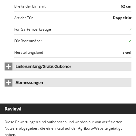
Makita
Breite der Einfahrt
62 cm
MAMMAMIA
Art der Tür
Doppeltür
Marcato
Für Gartenwerkzeuge
Marina Systems
Master
Für Rasenmäher
Mastercook
Herstellungsland
Israel
McCulloch
Lieferumfang/Gratis-Zubehör
MCH
Michelin
Bedienungsanleitung
ja
Abmessungen
Mille
Abmessung Produkt cm (LxBxH)
139.5x77x120 cm
Minox
Mockmill
Nettogewicht
37 kg
Reviewi
More than chef
Verpackung
Papprohr
MOSA
Diese Bewertungen sind authentisch und werden nur von verifizierten
Abmessung Verpackung/en cm (LxBxH)
148.5x75x18 cm
Nutzern abgegeben, die einen Kauf auf der AgriEuro-Website getätigt
MOVA
haben.