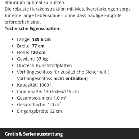
Reinigungsmaschinen für Fassaden, Fenster und PV-Anlagen
Stauraum optimal zu nutzen.
GreenBay
Die robuste Harzkonstruktion mit Metallverstärkungen sorgt
Rührtöpfe mit Elektrischem Rührwerk
Greenworks
für eine lange Lebensdauer, ohne dass häufige Eingriffe
Rupfmaschinen
erforderlich sind.
GRIFO
Technische Eigenschaften:
S
GVS
Sämaschinen und Düngerstreuer
Länge:
139.5 cm
GYS
Breite:
77 cm
Scheibenpflüge
Höhe:
120 cm
H
Schneefräsen
Gewicht:
37 kg
Hailo
Duotech-Kunststoffplatten
Schneeräumer
Helvi
Vorhängeschloss für zusätzliche Sicherheit (
Schrotmühlen - elektrisch
Vorhängeschloss
nicht enthalten
)
Henx
Schwader für Traktoren
Kapazität: 1000 l.
HiKOKI
Innenmaße: 130.5x66x115 cm
Schweißgeräte
Honda
Gesamtvolumen: 1,0 m³.
Seilwinden - Motorseilwinden
Gesamtfläche: 1,0 m²
Eingangsbreite 62 cm
I
Sichelmähwerke für Traktoren
Idromatic
Sichelmulcher für Traktoren
Il-Tec
Sortierer für Oliven
Gratis & Serienausstattung
Imperia