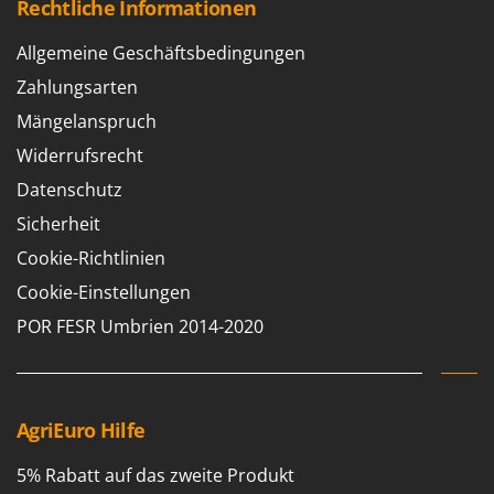
Rechtliche Informationen
WIDU
Wiper EcoRobot
Allgemeine Geschäftsbedingungen
Wolf Garten
Zahlungsarten
Wortex
Mängelanspruch
Worx
Widerrufsrecht
Y
Datenschutz
Yard Force
Sicherheit
Z
Cookie-Richtlinien
Zanon
Cookie-Einstellungen
Zephir
POR FESR Umbrien 2014-2020
ZGrills
Zodiac
Zomax
AgriEuro Hilfe
5% Rabatt auf das zweite Produkt