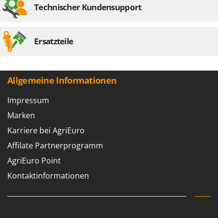
Tornado
Technischer Kundensupport
Tre Spade
Trev - Abrek - TecnoVIR
Ersatzteile
Trotec
Troy-Bilt
Allgemeine Informationen
U
Udor
Impressum
Unger
Marken
V
Karriere bei AgriEuro
Verdemax
Affilate Partnerprogramm
Vesco
AgriEuro Point
Volpi
Kontaktinformationen
W
Waldner
Weber