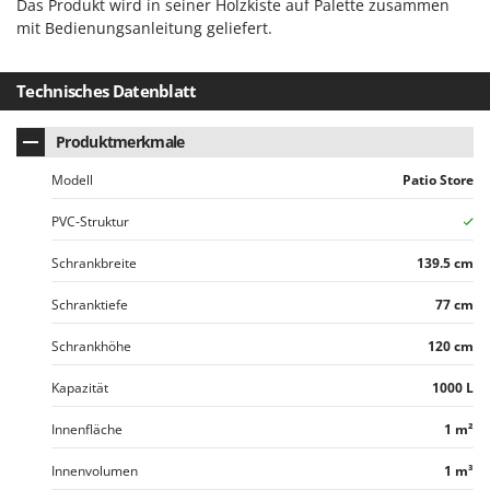
Vogelscheuchen - Vogelabwehr
Das Produkt wird in seiner Holzkiste auf Palette zusammen
KitchenAid
mit Bedienungsanleitung geliefert.
W
Komo
Wasserpumpen
Technisches Datenblatt
L
Wasserpumpen für Traktoren
Laica
Wein- und Obstpressen
Produktmerkmale
Lampacrescia - MGM
Wein- und Ölschichtenfilter
Landxcape
Modell
Patio Store
Weitere Produkte
LAR Casalinghi
PVC-Struktur
Wiesenwalzen für Traktor
Lavor
Wippsägen
Schrankbreite
139.5 cm
Linea VZ
Wurstfüller
Schranktiefe
77 cm
Lisam
Z
Lotusgrill
Schrankhöhe
120 cm
Zerstäuber
M
Zinkeneggen
Kapazität
1000 L
M.A.I.BO.
Zubehör für Rasentraktoren
Innenfläche
1 m²
Macom
Macte Ovens
Innenvolumen
1 m³