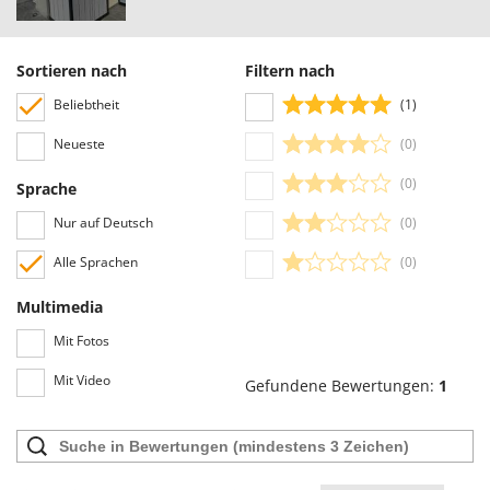
Omas
vereinfachte Auswahl ermöglichen, einschließlich der Auswahl von
positiven oder negativen Bewertungen.
Ompagrill
Sortieren nach
Filtern nach
Ooni
Beliebtheit
(1)
Oriental Koshin
Outdoorchef
Neueste
(0)
(0)
Sprache
P
Palazzetti
Nur auf Deutsch
(0)
Palumbo Pavi
Alle Sprachen
(0)
Partisani
Paterlini
Multimedia
Philips
Mit Fotos
Pramac
Mit Video
Gefundene Bewertungen:
1
Prismafood
R
R.G.V.