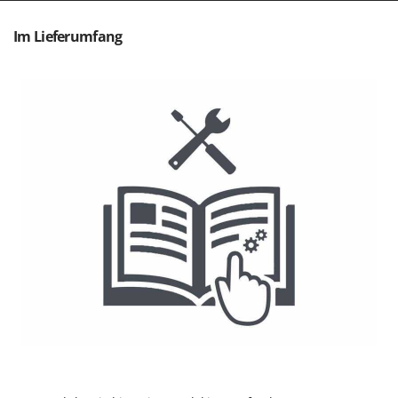
Sprühgeräte für Pflanzenbehandlung
Infaco
Stäubegeräte für Traktor
Im Lieferumfang
Intec
Staubsauger - Elektrobesen
Intex
Iseki
T
Teppichreiniger und Teppichbodenreiniger
Italyco
Thermische und mechanische Unkrautbrenner
ITM
Tomatenpressen
J
Tragbare Powerstationen
JOLLY ITALIA
Traktor-Heckenscheren mit Ausleger
K
KAAZ
U
Umfüllpumpen
Karcher
Umkehrfräsen
Kasco
Kemper
V
Vakuumiergeräte
Kenwood
Vertikutierer
Keter