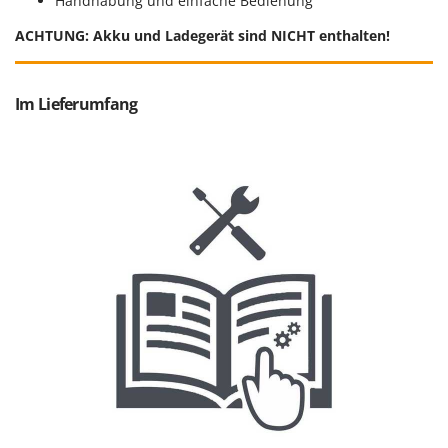
Handhabung und einfache Bedienung
Mowox
ACHTUNG: Akku und Ladegerät sind NICHT enthalten!
MTD
N
New O.M.R.A.
Im Lieferumfang
Nilfisk
Ninja
Novatec
Novital
NuAir
NuovaFac
O
Officine Savioli
Oliviero
Olix
OMA