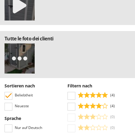
Tornado
Tre Spade
Trev - Abrek - TecnoVIR
Trotec
Tutte le foto dei clienti
Troy-Bilt
U
Udor
Unger
V
Verdemax
Sortieren nach
Filtern nach
Vesco
Beliebtheit
(4)
Volpi
Neueste
(4)
W
(0)
Sprache
Waldner
Nur auf Deutsch
(0)
Weber