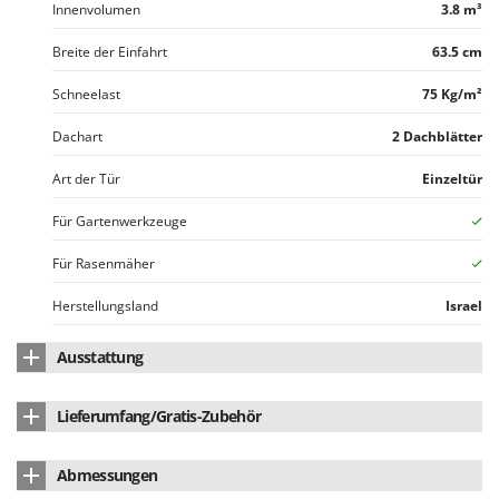
Rato
Innenvolumen
3.8 m³
Reber
Breite der Einfahrt
63.5 cm
Redback
Schneelast
75 Kg/m²
Resto Italia
Dachart
2 Dachblätter
Ribimex
Ripartrak
Art der Tür
Einzeltür
Ritter
Für Gartenwerkzeuge
River Systems
Für Rasenmäher
Robomow
Herstellungsland
Israel
Rossofuoco
Rover Pompe
Ausstattung
Royal Food
Mit Fenster
Ryobi
Lieferumfang/Gratis-Zubehör
Mit Fußboden
Bedienungsanleitung
ja
S
Abmessungen
S.T.P.
Anzahl der Fenster
1