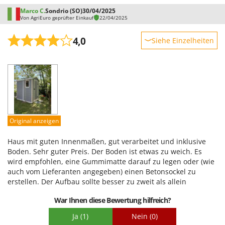
Marco C.
Sondrio (SO)
30/04/2025
Von AgriEuro geprüfter Einkauf
22/04/2025
4,0
Siehe Einzelheiten
Robustheit
Leistung
Benutzerfreundlichkeit
Qualität / Preis
Schwierigkeitsgrad Zusammenbau
Original anzeigen
Verpackung
Haus mit guten Innenmaßen, gut verarbeitet und inklusive
Boden. Sehr guter Preis. Der Boden ist etwas zu weich. Es
wird empfohlen, eine Gummimatte darauf zu legen oder (wie
auch vom Lieferanten angegeben) einen Betonsockel zu
erstellen. Der Aufbau sollte besser zu zweit als allein
erfolgen.
War Ihnen diese Bewertung hilfreich?
Ja
(1)
Nein
(0)