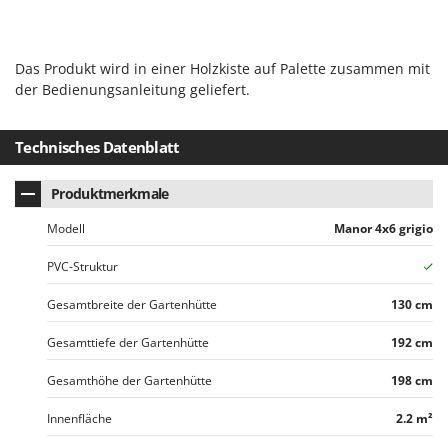
Omas
Ompagrill
Das Produkt wird in einer Holzkiste auf Palette zusammen mit
Ooni
der Bedienungsanleitung geliefert.
Oriental Koshin
Outdoorchef
Technisches Datenblatt
P
Palazzetti
Produktmerkmale
Palumbo Pavi
Modell
Manor 4x6 grigio
Partisani
PVC-Struktur
Paterlini
Gesamtbreite der Gartenhütte
130 cm
Philips
Pramac
Gesamttiefe der Gartenhütte
192 cm
Prismafood
Gesamthöhe der Gartenhütte
198 cm
R
Innenfläche
2.2 m²
R.G.V.