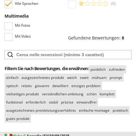
WIDU
Alle Sprachen
(0)
Wiper EcoRobot
Multimedia
Wolf Garten
Mit Fotos
Wortex
Mit Video
Gefundene Bewertungen:
8
Worx
Y
Yard Force
Filtern Sie nach Bewertungen, die erwähnen:
Z
pünktlich
zufrieden
Zanon
einfach
ausgezeichnetes produkt
weich
zweit
mühsam
prompt
Zephir
optisch
relativ
giovanni
detailliert
einziges problem
ZGrills
vielseitiges produkt
verständlichen anleitung
schön
komplett
Zodiac
funktional
erforderlich
stabil
präzise
einwandfrei
Zomax
ausgezeichnetes preisleistungsverhältnis
einfache montage
praktisch
gutes produkt
Mirko G.
Sassello (SV)
19/06/2025