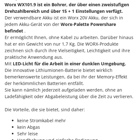
Makita
Worx WX101.9 ist ein Bohrer, der über einen zweistufigen
Drehzahlbereich und über 15 + 1 Einstellungen verfügt.
MAMMAMIA
Der verwendbare Akku ist ein Worx 20V Akku, der sich in
Marcato
jedem Akku-Gerät von der
Worx-Palette
Powershare
befindet
.
Marina Systems
Er ermöglicht Ihnen, ohne Kabel zu arbeiten. Darüber hinaus
Master
hat er ein Gewicht von nur 1,7 Kg. Die WORX-Produkte
Mastercook
zeichnen sich durch ihre Vielseitigkeit, Leichtigkeit und ihre
praktische Anwendung aus.
McCulloch
Mit
LED-Licht für die Arbeit in einer dunklen Umgebung.
MCH
Die innovative Lithiumionen-Batterie bietet wirklich
bemerkenswerte Leistungen, da bei ihr der Memory-Effekt
Michelin
der herkömmlichen Batterien entfällt.
Mille
Sie kann nämlich jederzeit aufgeladen werden, ohne an
Ladefähigkeit oder Abgabeleistung über die Zeit zu verlieren.
Minox
Mockmill
Die Vorteile, die sie bietet, sind daher:
More than chef
keine Stromkabel mehr
MOSA
kein Abgas
Sehr leise
MOVA