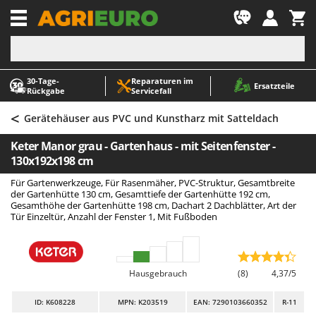
-1
30‑Tage-
Reparaturen im
A
A
Ersatzteile
Rückgabe
Servicefall
Abbeermaschinen - Traubenmühlen
ABAC
<
Abfüllgeräte
AgriEuro Premium
Gerätehäuser aus PVC und Kunstharz mit Satteldach
Akku Gartenscheren
AgriEuro TOP-LINE
Keter Manor grau - Gartenhaus - mit Seitenfenster -
Akku Gras- und Strauchscheren
AGT
130x192x198 cm
Akku-Stichsägen
Aima
Für Gartenwerkzeuge, Für Rasenmäher, PVC-Struktur, Gesamtbreite
der Gartenhütte 130 cm, Gesamttiefe der Gartenhütte 192 cm,
Allzwecktransporter - Motorschubkarren
Airmec
Gesamthöhe der Gartenhütte 198 cm, Dachart 2 Dachblätter, Art der
Tür Einzeltür, Anzahl der Fenster 1, Mit Fußboden
Alu-Teleskopleitern
AL-KO
Anbaubagger Heckbagger für Traktoren
ALA 2000
Arbeitsschutzkleidung
Alce
Hausgebrauch
(8)
4,37/5
Aschesauger
Alpina
ID
: K608228
MPN: K203519
EAN: 7290103660352
R-11
Astkettensägen - Hochentaster
Ama