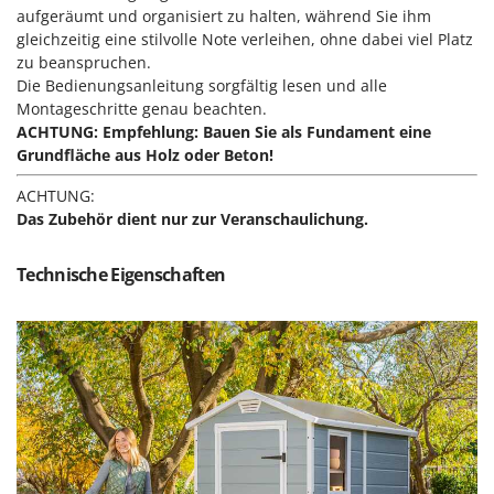
aufgeräumt und organisiert zu halten, während Sie ihm
Forest Master
P
Palettengabeln für Traktoren
gleichzeitig eine stilvolle Note verleihen, ohne dabei viel Platz
Francini
zu beanspruchen.
Pelletpressen
Die Bedienungsanleitung sorgfältig lesen und alle
G
Pflüge für Traktor
Montageschritte genau beachten.
G3 Ferrari
ACHTUNG: Empfehlung: Bauen Sie als Fundament eine
Planierschilder für Traktoren
Gardena
Grundfläche aus Holz oder Beton!
Plasmaschneider
Garofalo
ACHTUNG
:
Poolroboter
GeoTech
Das Zubehör dient nur zur Veranschaulichung.
Pools
GeoTech Pro
Poolstaubsauger
Technische Eigenschaften
Gierre
Ginko - MGM
R
Rasenmäher
Gipeco
Rasensodenschneider
Girmi
Rasentraktoren Aufsitzmäher
Goodyear
Rasentrimmer - Kantenschneider
GRAEF
Rasentrimmer - Motorsensen - Freischneider
Gre