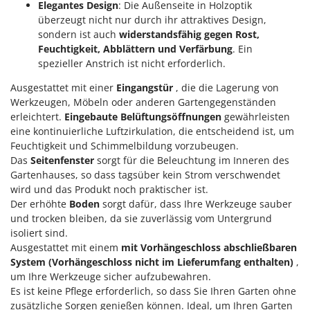
M
Mähroboter
Elegantes Design
: Die Außenseite in Holzoptik
Famag
überzeugt nicht nur durch ihr attraktives Design,
Maisentkörnungsmaschinen
Famur
sondern ist auch
widerstandsfähig gegen Rost,
Manuelle Heckenscheren
Feuchtigkeit, Abblättern und Verfärbung
. Ein
FARMER
spezieller Anstrich ist nicht erforderlich.
Mehrzweck-Sauggeräte
FBC
Minibacköfen
Ausgestattet mit einer
Eingangstür
, die die Lagerung von
Ferrari Group
Werkzeugen, Möbeln oder anderen Gartengegenständen
Motorhacken - Gartenfräsen
Ferroni
erleichtert.
Eingebaute Belüftungsöffnungen
gewährleisten
Motorspritzen
eine kontinuierliche Luftzirkulation, die entscheidend ist, um
Ferrua
Feuchtigkeit und Schimmelbildung vorzubeugen.
Mulcher für Traktor
FIAC
Das
Seitenfenster
sorgt für die Beleuchtung im Inneren des
Gartenhauses, so dass tagsüber kein Strom verschwendet
FIEM
N
wird und das Produkt noch praktischer ist.
Notstromaggregat
Fimar
Der erhöhte
Boden
sorgt dafür, dass Ihre Werkzeuge sauber
Nudelmaschinen
FINI
und trocken bleiben, da sie zuverlässig vom Untergrund
isoliert sind.
Fiorentini
O
Ausgestattet mit einem
mit Vorhängeschloss abschließbaren
Obstmühlen Obsthäcksler Obstmuser
Fiskars
System (Vorhängeschloss nicht im Lieferumfang enthalten)
,
Obstpressen
um Ihre Werkzeuge sicher aufzubewahren.
Flymo
Es ist keine Pflege erforderlich, so dass Sie Ihren Garten ohne
Olivenernter und Schüttler
Fontana Forni
zusätzliche Sorgen genießen können. Ideal, um Ihren Garten