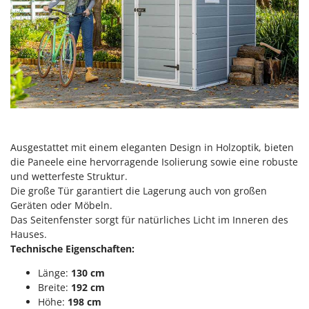
Reinigungsmaschinen für Fassaden, Fenster und PV-Anlagen
GreenBay
Rührtöpfe mit Elektrischem Rührwerk
Greenworks
Rupfmaschinen
GRIFO
S
GVS
Sämaschinen und Düngerstreuer
GYS
Scheibenpflüge
H
Schneefräsen
Hailo
Schneeräumer
Ausgestattet mit einem eleganten Design in Holzoptik, bieten
Helvi
die Paneele eine hervorragende Isolierung sowie eine robuste
Schrotmühlen - elektrisch
Henx
und wetterfeste Struktur.
Schwader für Traktoren
Die große Tür garantiert die Lagerung auch von großen
HiKOKI
Geräten oder Möbeln.
Schweißgeräte
Honda
Das Seitenfenster sorgt für natürliches Licht im Inneren des
Seilwinden - Motorseilwinden
Hauses.
I
Technische Eigenschaften:
Sichelmähwerke für Traktoren
Idromatic
Sichelmulcher für Traktoren
Länge:
130 cm
Il-Tec
Breite:
192 cm
Sortierer für Oliven
Imperia
Höhe:
198 cm