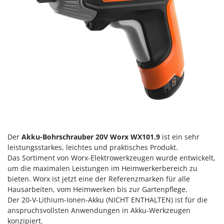
Vogelscheuchen - Vogelabwehr
KitchenAid
W
Komo
Wasserpumpen
L
Wasserpumpen für Traktoren
Laica
Wein- und Obstpressen
Lampacrescia - MGM
Wein- und Ölschichtenfilter
Landxcape
Weitere Produkte
LAR Casalinghi
Wiesenwalzen für Traktor
Lavor
Wippsägen
Linea VZ
Wurstfüller
Der
Akku-Bohrschrauber 20V Worx WX101.9
ist ein sehr
Lisam
leistungsstarkes, leichtes und praktisches Produkt.
Z
Lotusgrill
Das Sortiment von Worx-Elektrowerkzeugen wurde entwickelt,
Zerstäuber
um die maximalen Leistungen im Heimwerkerbereich zu
M
Zinkeneggen
bieten. Worx ist jetzt eine der Referenzmarken für alle
M.A.I.BO.
Hausarbeiten, vom Heimwerken bis zur Gartenpflege.
Zubehör für Rasentraktoren
Macom
Der 20-V-Lithium-Ionen-Akku (NICHT ENTHALTEN) ist für die
anspruchsvollsten Anwendungen in Akku-Werkzeugen
Macte Ovens
konzipiert.