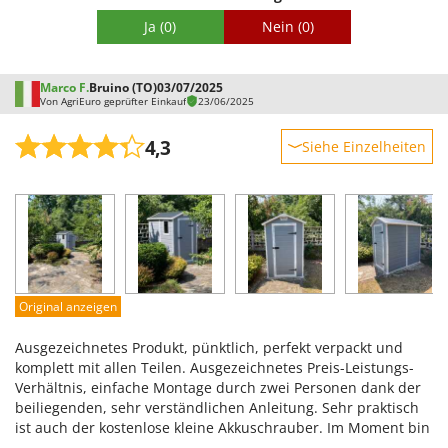
Ja
(0)
Nein
(0)
Marco F.
Bruino (TO)
03/07/2025
Von AgriEuro geprüfter Einkauf
23/06/2025
4,3
Siehe Einzelheiten
Robustheit
Leistung
Benutzerfreundlichkeit
Qualität / Preis
Schwierigkeitsgrad Zusammenbau
Original anzeigen
Verpackung
Ausgezeichnetes Produkt, pünktlich, perfekt verpackt und
komplett mit allen Teilen. Ausgezeichnetes Preis-Leistungs-
Verhältnis, einfache Montage durch zwei Personen dank der
beiliegenden, sehr verständlichen Anleitung. Sehr praktisch
ist auch der kostenlose kleine Akkuschrauber. Im Moment bin
ich zufrieden.