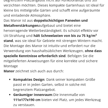
begrenztem Platzangebot nicht auf Funktionalität und Stil
Klimaanlagen – Klimageräte
verzichten möchten. Dieses kompakte Gartenhaus ist ideal für
E
Knetmaschinen
kleine bis mittelgroße Gärten und schafft eine aufgeräumte
Echo
und einladende Atmosphäre.
Knochensägen
EcoFlow
Das Manor ist aus
doppelschichtigen Paneelen und
Kompressoren - elektrisch
Edilmark
Metallverstärkungen
aufgebaut und bietet eine
hervorragende Wetterbeständigkeit. Es schützt effektiv vor
Kompressoren für Ernte und Baumschnitt
Effeuno
UV-Strahlung und
hält Schneelasten von bis zu 75 kg/m²
Kreiseleggen
Einhell
stand
, was sie ideal für Gebiete mit strengen Wintern macht.
Küchenreiben - elektrisch
Die Montage des Manor ist intuitiv und erfordert nur die
Elegen
Verwendung von haushaltsüblichen Werkzeugen,
ohne dass
Kükenaufzuchtboxen
Energy Gruppi
spezielle Kenntnisse erforderlich sind
. Befolgen Sie die
mitgelieferten Anweisungen für eine korrekte und sichere
Enotecnica Pillan
L
Montage
Laderampe aus Aluminium
Eschenfelder
Manor
zeichnet sich auch aus durch:
Laubsauger - Laubbläser
EuroMech
Kompaktes Design
: Dank seiner kompakten Größe
Laubsauger auf Rädern
Eurosystems
passt er in jeden Garten, selbst in solche mit
Luftentfeuchter
begrenztem Platzangebot.
F
Geräumiger Innenraum
:Die Innenmaße von
Luftkühler mit Wasserverdunstung
FAC
111x177x190 cm
bieten viel Platz, um jedes Werkzeug
Fama Industrie
zu verstauen.