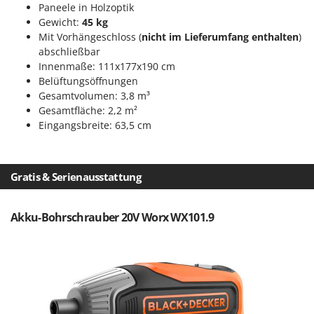
Sprühgeräte für Pflanzenbehandlung
Paneele in Holzoptik
Infaco
Gewicht:
45 kg
Stäubegeräte für Traktor
Intec
Mit Vorhängeschloss (
nicht im Lieferumfang enthalten
)
Staubsauger - Elektrobesen
abschließbar
Intex
Innenmaße: 111x177x190 cm
Iseki
T
Belüftungsöffnungen
Teppichreiniger und Teppichbodenreiniger
Italyco
Gesamtvolumen: 3,8 m³
Thermische und mechanische Unkrautbrenner
Gesamtfläche: 2,2 m²
ITM
Eingangsbreite: 63,5 cm
Tomatenpressen
J
Tragbare Powerstationen
JOLLY ITALIA
Traktor-Heckenscheren mit Ausleger
Gratis & Serienausstattung
K
KAAZ
U
Umfüllpumpen
Akku-Bohrschrauber 20V Worx WX101.9
Karcher
Umkehrfräsen
Kasco
Kemper
V
Vakuumiergeräte
Kenwood
Vertikutierer
Keter