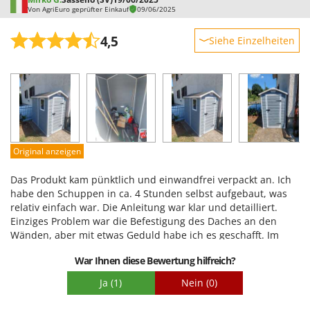
Von AgriEuro geprüfter Einkauf
09/06/2025
4,5
Siehe Einzelheiten
Robustheit
Leistung
Benutzerfreundlichkeit
Qualität / Preis
Schwierigkeitsgrad Zusammenbau
Original anzeigen
Verpackung
Das Produkt kam pünktlich und einwandfrei verpackt an. Ich
habe den Schuppen in ca. 4 Stunden selbst aufgebaut, was
relativ einfach war. Die Anleitung war klar und detailliert.
Einziges Problem war die Befestigung des Daches an den
Wänden, aber mit etwas Geduld habe ich es geschafft. Im
Inneren ist viel Platz für meine Gartengeräte. Sehr zufrieden.
War Ihnen diese Bewertung hilfreich?
Ja
(1)
Nein
(0)