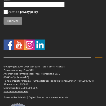
Si è verificato un errore
Acepto la
privacy policy
© Copyright 2007-2026 AgriEuro. Tutti i diritti riservati
Firmenname: AgriEuro S.R.L.
Anschrift des Firmensitzes: Fraz. Petrognano 50/D
06049 – Spoleto – (PG)
Handelsregister Perugia – Umsatzsteuer-Identifikationsnummer IT01629170547
REA-Nummer: 150802
Stammkapital: 5.000.000,00 €
Kontaktinformationen
Powered by Kaleido | Digital Productions - www.kalei.do