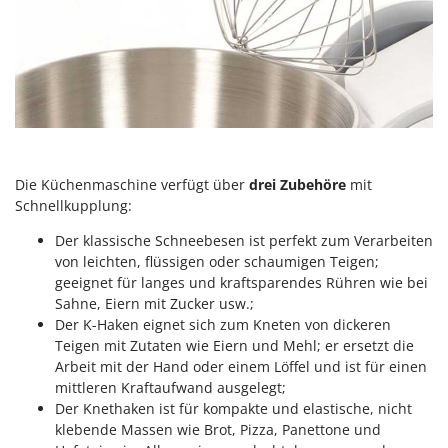
Vogelscheuchen - Vogelabwehr
KitchenAid
W
Komo
Wasserpumpen
L
Wasserpumpen für Traktoren
Laica
Wein- und Obstpressen
Lampacrescia - MGM
Wein- und Ölschichtenfilter
Landxcape
Weitere Produkte
Die Küchenmaschine verfügt über
drei Zubehöre
mit
LAR Casalinghi
Schnellkupplung:
Wiesenwalzen für Traktor
Lavor
Wippsägen
Der klassische Schneebesen ist perfekt zum Verarbeiten
Linea VZ
von leichten, flüssigen oder schaumigen Teigen;
Wurstfüller
Lisam
geeignet für langes und kraftsparendes Rühren wie bei
Sahne, Eiern mit Zucker usw.;
Z
Lotusgrill
Zerstäuber
Der K-Haken eignet sich zum Kneten von dickeren
Teigen mit Zutaten wie Eiern und Mehl; er ersetzt die
M
Zinkeneggen
Arbeit mit der Hand oder einem Löffel und ist für einen
M.A.I.BO.
Zubehör für Rasentraktoren
mittleren Kraftaufwand ausgelegt;
Macom
Der Knethaken ist für kompakte und elastische, nicht
Macte Ovens
klebende Massen wie Brot, Pizza, Panettone und