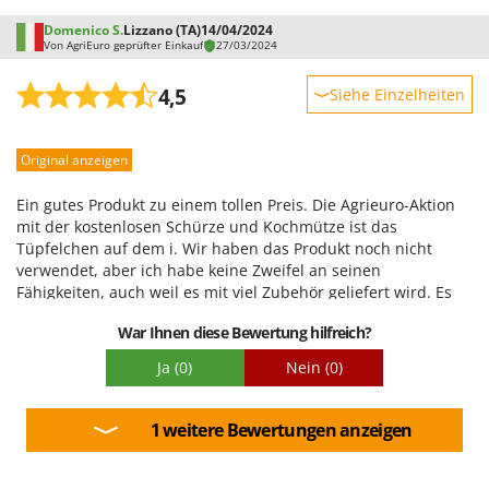
Domenico S.
Lizzano (TA)
14/04/2024
Von AgriEuro geprüfter Einkauf
27/03/2024
4,5
Siehe Einzelheiten
Robustheit
Original anzeigen
Leistung
Benutzerfreundlichkeit
Ein gutes Produkt zu einem tollen Preis. Die Agrieuro-Aktion
Qualität / Preis
mit der kostenlosen Schürze und Kochmütze ist das
Tüpfelchen auf dem i. Wir haben das Produkt noch nicht
Schwierigkeitsgrad Zusammenbau
verwendet, aber ich habe keine Zweifel an seinen
Verpackung
Fähigkeiten, auch weil es mit viel Zubehör geliefert wird. Es
ist das zweite Mal, dass ich auf der Agrieuro-Website
War Ihnen diese Bewertung hilfreich?
eingekauft habe, und ich kann sagen, dass sie sehr
zuverlässig, schnell im Versand und sehr konkurrenzfähig im
Ja
(0)
Nein
(0)
Preis sind.
1 weitere Bewertungen anzeigen