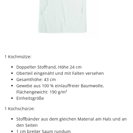
Santos
Sbaraglia
Schnitzer
Seven Italy
Shark
Shindaiwa
Silky
1 Kochmütze:
Simatech
Doppelter Stoffrand, Höhe 24 cm
Oberteil eingenäht und mit Falten versehen
Sirman
Gesamthöhe: 43 cm
Skil
Gewebe aus 100 % einlauffreier Baumwolle,
Smartwood
Flächengewicht: 190 g/m²
Einheitsgröße
Smeg
1 Kochschürze:
Snapper
Solidur
Stoffbänder aus dem gleichen Material am Hals und an
den Seiten
Spice Electronics
1 cm breiter Saum rundum