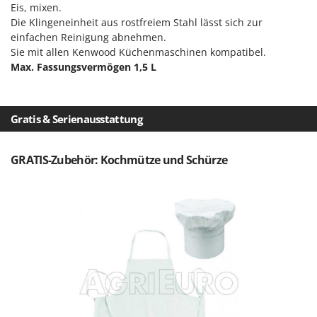
Rato
Eis, mixen.
Die Klingeneinheit aus rostfreiem Stahl lässt sich zur
Reber
einfachen Reinigung abnehmen.
Redback
Sie mit allen Kenwood Küchenmaschinen kompatibel.
Max. Fassungsvermögen 1,5 L
Resto Italia
Ribimex
Ripartrak
Gratis & Serienausstattung
Ritter
River Systems
GRATIS-Zubehör: Kochmütze und Schürze
Robomow
Rossofuoco
Rover Pompe
Royal Food
Ryobi
S
S.T.P.