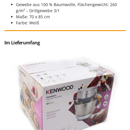
Spiralmac
Gewebe aus 100 % Baumwolle, Flächengewicht: 260
g/m² – Drillgewebe 3/1
Spring Protezione
Maße: 70 x 85 cm
Spyro
Farbe: Weiß
Stanley
Stiga
Im Lieferumfang
Stocker
Sunseeker
T
Tecla
TecnoGen
Tellarini Pompe
Telwin
Tenco
Tineco
Titania