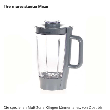
Omas
Thermoresistenter Mixer
Ompagrill
Ooni
Oriental Koshin
Outdoorchef
P
Palazzetti
Palumbo Pavi
Partisani
Paterlini
Philips
Pramac
Prismafood
R
R.G.V.
Die speziellen MultiZone-Klingen können alles, von Obst bis