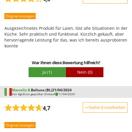
Robustheit
Original anzeigen
Leistung
Benutzerfreundlichkeit
Ausgezeichnetes Produkt für Laien, löst alle Situationen in der
Qualität / Preis
Küche. Sehr praktisch und funktional. Kürzlich gekauft, aber
hervorragende Leistung für das, was ich bereits ausprobieren
Schwierigkeitsgrad Zusammenbau
konnte
Verpackung
War Ihnen diese Bewertung hilfreich?
Ja
(1)
Nein
(0)
Marcello B.
Belluno (BL)
21/04/2024
Von AgriEuro geprüfter Einkauf
11/04/2024
4,7
Siehe Einzelheiten
Robustheit
Original anzeigen
Leistung