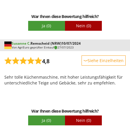
Verpackung
War Ihnen diese Bewertung hilfreich?
Ja
(0)
Nein
(0)
Susanne C.
Remscheid (NRW)
10/07/2024
Von AgriEuro geprüfter Einkauf
27/07/2023
4,8
Siehe Einzelheiten
Robustheit
Sehr tolle Küchenmaschine, mit hoher Leistungsfähigkeit für
Leistung
unterschiedliche Teige und Gebäcke, sehr zu empfehlen.
Benutzerfreundlichkeit
Qualität / Preis
Schwierigkeitsgrad Zusammenbau
War Ihnen diese Bewertung hilfreich?
Verpackung
Ja
(0)
Nein
(0)