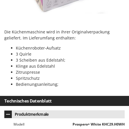
Tornado
Tre Spade
Trev - Abrek - TecnoVIR
Trotec
Die Küchenmaschine wird in ihrer Originalverpackung
Troy-Bilt
geliefert. Im Lieferumfang enthalten:
Küchenroboter-Aufsatz
U
3 Quirle
Udor
3 Scheiben aus Edelstahl;
Unger
Klinge aus Edelstahl
Zitruspresse
V
Spritzschutz
Verdemax
Bedienungsanleitung;
Vesco
Volpi
Technisches Datenblatt
W
Waldner
Produktmerkmale
Weber
Modell
Prospero+ White KHC29.H0WH