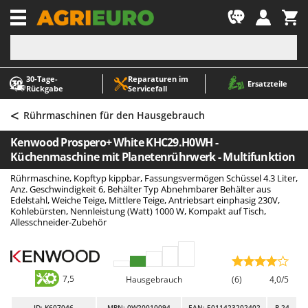
-1
30‑Tage-
Reparaturen im
A
A
Ersatzteile
Rückgabe
Servicefall
Abbeermaschinen - Traubenmühlen
ABAC
<
Abfüllgeräte
AgriEuro Premium
Rührmaschinen für den Hausgebrauch
Akku Gartenscheren
AgriEuro TOP-LINE
Kenwood Prospero+ White KHC29.H0WH -
Akku Gras- und Strauchscheren
AGT
Küchenmaschine mit Planetenrührwerk - Multifunktion
Akku-Stichsägen
Aima
Rührmaschine, Kopftyp kippbar, Fassungsvermögen Schüssel 4.3 Liter,
Anz. Geschwindigkeit 6, Behälter Typ Abnehmbarer Behälter aus
Allzwecktransporter - Motorschubkarren
Airmec
Edelstahl, Weiche Teige, Mittlere Teige, Antriebsart einphasig 230V,
Kohlebürsten, Nennleistung (Watt) 1000 W, Kompakt auf Tisch,
Alu-Teleskopleitern
AL-KO
Allesschneider-Zubehör
Anbaubagger Heckbagger für Traktoren
ALA 2000
Arbeitsschutzkleidung
Alce
Aschesauger
Alpina
7,5
Hausgebrauch
(6)
4,0/5
Astkettensägen - Hochentaster
Ama
ID
: K607046
MPN: 0W20010094
EAN: 5011423202402
R-24