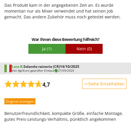
Benutzerfreundlichkeit
Das Produkt kam in der angegebenen Zeit an. Es wurde
Qualität / Preis
momentan nur als Mixer verwendet und hat seinen Job
gemacht. Das andere Zubehör muss noch getestet werden.
Schwierigkeitsgrad Zusammenbau
Verpackung
War Ihnen diese Bewertung hilfreich?
Ja
(1)
Nein
(0)
Lara B.
Solarolo rainerio (CR)
14/10/2025
Von AgriEuro geprüfter Einkauf
27/09/2025
4,7
Siehe Einzelheiten
Robustheit
Original anzeigen
Leistung
Benutzerfreundlichkeit
Benutzerfreundlichkeit, kompakte Größe, einfache Montage,
Qualität / Preis
gutes Preis-Leistungs-Verhältnis, pünktlich angekommen
Schwierigkeitsgrad Zusammenbau