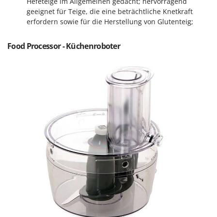
Hefeteige im Allgemeinen gedacht; hervorragend
Makita
geeignet für Teige, die eine beträchtliche Knetkraft
MAMMAMIA
erfordern sowie für die Herstellung von Glutenteig;
Marcato
Food Processor - Küchenroboter
Marina Systems
Master
Mastercook
McCulloch
MCH
Michelin
Mille
Minox
Mockmill
More than chef
MOSA
MOVA