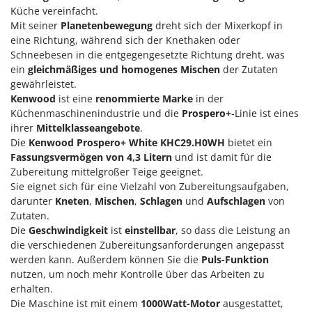
M
Mähroboter
Famag
Küche vereinfacht.
Mit seiner
Planetenbewegung
dreht sich der Mixerkopf in
Maisentkörnungsmaschinen
Famur
eine Richtung, während sich der Knethaken oder
Manuelle Heckenscheren
FARMER
Schneebesen in die entgegengesetzte Richtung dreht, was
Mehrzweck-Sauggeräte
ein
gleichmäßiges und homogenes Mischen
der Zutaten
FBC
gewährleistet.
Minibacköfen
Ferrari Group
Kenwood
ist eine
renommierte Marke
in der
Motorhacken - Gartenfräsen
Küchenmaschinenindustrie und die
Prospero+
-Linie ist eines
Ferroni
ihrer
Mittelklasseangebote
.
Motorspritzen
Ferrua
Die
Kenwood Prospero+ White KHC29.H0WH
bietet ein
Mulcher für Traktor
FIAC
Fassungsvermögen von 4,3 Litern
und ist damit für die
Zubereitung mittelgroßer Teige geeignet.
FIEM
N
Sie eignet sich für eine Vielzahl von Zubereitungsaufgaben,
Notstromaggregat
Fimar
darunter
Kneten
,
Mischen
,
Schlagen
und
Aufschlagen
von
Nudelmaschinen
Zutaten.
FINI
Die
Geschwindigkeit
ist
einstellbar
, so dass die Leistung an
Fiorentini
O
die verschiedenen Zubereitungsanforderungen angepasst
Obstmühlen Obsthäcksler Obstmuser
werden kann. Außerdem können Sie die
Puls-Funktion
Fiskars
Obstpressen
nutzen, um noch mehr Kontrolle über das Arbeiten zu
Flymo
erhalten.
Olivenernter und Schüttler
Fontana Forni
Die Maschine ist mit einem
1000Watt-Motor
ausgestattet,