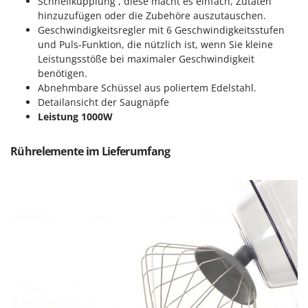
Schnellkupplung , diese macht es einfach, Zutaten
Sprühgeräte für Pflanzenbehandlung
Infaco
hinzuzufügen oder die Zubehöre auszutauschen.
Stäubegeräte für Traktor
Geschwindigkeitsregler mit 6 Geschwindigkeitsstufen
Intec
Staubsauger - Elektrobesen
und Puls-Funktion, die nützlich ist, wenn Sie kleine
Intex
Leistungsstöße bei maximaler Geschwindigkeit
Iseki
T
benötigen.
Teppichreiniger und Teppichbodenreiniger
Abnehmbare Schüssel aus poliertem Edelstahl.
Italyco
Detailansicht der Saugnäpfe
Thermische und mechanische Unkrautbrenner
ITM
Leistung 1000W
Tomatenpressen
J
Tragbare Powerstationen
Rührelemente im Lieferumfang
JOLLY ITALIA
Traktor-Heckenscheren mit Ausleger
K
KAAZ
U
Umfüllpumpen
Karcher
Umkehrfräsen
Kasco
Kemper
V
Vakuumiergeräte
Kenwood
Vertikutierer
Keter