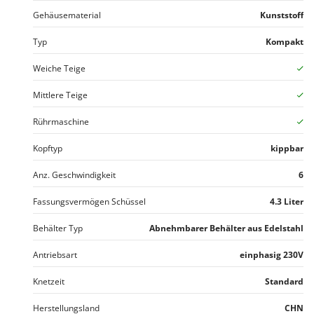
WIDU
Gehäusematerial
Kunststoff
Wiper EcoRobot
Typ
Kompakt
Wolf Garten
Wortex
Weiche Teige
Worx
Mittlere Teige
Y
Rührmaschine
Yard Force
Kopftyp
kippbar
Z
Zanon
Anz. Geschwindigkeit
6
Zephir
Fassungsvermögen Schüssel
4.3 Liter
ZGrills
Behälter Typ
Abnehmbarer Behälter aus Edelstahl
Zodiac
Zomax
Antriebsart
einphasig 230V
Knetzeit
Standard
Herstellungsland
CHN