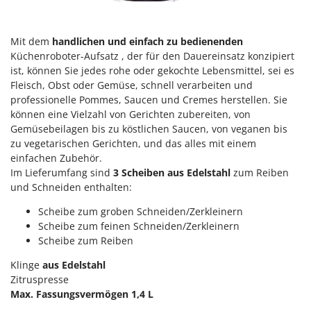
Mowox
MTD
Mit dem
handlichen und einfach zu bedienenden
Küchenroboter-Aufsatz , der für den Dauereinsatz konzipiert
N
New O.M.R.A.
ist, können Sie jedes rohe oder gekochte Lebensmittel, sei es
Fleisch, Obst oder Gemüse, schnell verarbeiten und
Nilfisk
professionelle Pommes, Saucen und Cremes herstellen. Sie
Ninja
können eine Vielzahl von Gerichten zubereiten, von
Gemüsebeilagen bis zu köstlichen Saucen, von veganen bis
Novatec
zu vegetarischen Gerichten, und das alles mit einem
Novital
einfachen Zubehör.
Im Lieferumfang sind
3 Scheiben aus Edelstahl
zum Reiben
NuAir
und Schneiden enthalten:
NuovaFac
Scheibe zum groben Schneiden/Zerkleinern
O
Scheibe zum feinen Schneiden/Zerkleinern
Officine Savioli
Scheibe zum Reiben
Oliviero
Klinge
aus Edelstahl
Olix
Zitruspresse
Max. Fassungsvermögen 1,4 L
OMA