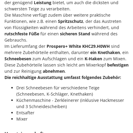
der genügend
Leistung
bietet, um auch die dicksten und
Forest Master
P
schwersten Teige zu verarbeiten.
Palettengabeln für Traktoren
Francini
Die Maschine verfügt zudem über weitere praktische
Pelletpressen
Funktionen, wie z.B. einen
Spritzschutz
, der das Austreten
G
von Flüssigkeiten während des Arbeitens verhindert, und
Pflüge für Traktor
G3 Ferrari
rutschfeste Füße
für einen
sicheren Stand
während des
Planierschilder für Traktoren
Gebrauchs.
Gardena
Plasmaschneider
Im Lieferumfang der
Prospero+ White KHC29.H0WH
sind
Garofalo
mehrere Zubehörteile enthalten, darunter
ein Knethaken
, ein
Poolroboter
GeoTech
Schneebesen
zum Aufschlagen und ein
K-Haken
zum Mixen.
Pools
Diese Zubehörteile lassen sich leicht am Mixerkopf
befestigen
GeoTech Pro
und zur Reinigung
abnehmen
.
Poolstaubsauger
Gierre
Die reichhaltige Ausstattung umfasst folgendes Zubehör:
Ginko - MGM
R
Drei Schneebesen für verschiedene Teige
Rasenmäher
Gipeco
(Schneebesen, K-Schläger, Knethaken)
Rasensodenschneider
Küchenmaschine - Zerkleinerer (inklusive Hackmesser
Girmi
und 3 Schneidescheiben)
Rasentraktoren Aufsitzmäher
Goodyear
Entsafter
Rasentrimmer - Kantenschneider
Mixer
GRAEF
Rasentrimmer - Motorsensen - Freischneider
Gre