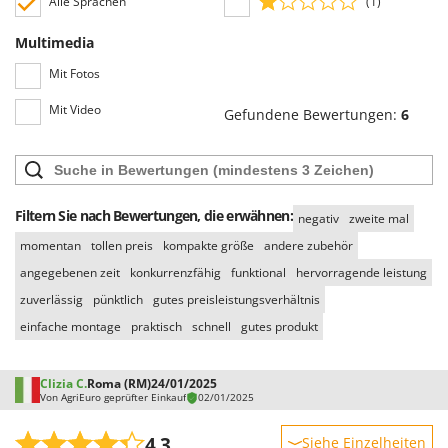
Alle Sprachen
(1)
Multimedia
Mit Fotos
Mit Video
Gefundene Bewertungen:
6
Filtern Sie nach Bewertungen, die erwähnen:
negativ
zweite mal
momentan
tollen preis
kompakte größe
andere zubehör
angegebenen zeit
konkurrenzfähig
funktional
hervorragende leistung
zuverlässig
pünktlich
gutes preisleistungsverhältnis
einfache montage
praktisch
schnell
gutes produkt
Clizia C.
Roma (RM)
24/01/2025
Von AgriEuro geprüfter Einkauf
02/01/2025
4,3
Siehe Einzelheiten