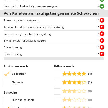
positiven oder negativen Bewertungen.
Sehr gut für kleine Teigmengen geeignet
4
Von Kunden am häufigsten genannte Schwächen
Transport eher unbequem
1
Teigqualität der Focacce verbesserungsfähig
1
Geräuschpegel verbesserungsfähig
1
Etwas umständlich zu bewegen
1
Etwas sperrig
1
Etwas sperrig
1
Sortieren nach
Filtern nach
Beliebtheit
(4)
Neueste
(1)
(0)
Sprache
Nur auf Deutsch
(0)