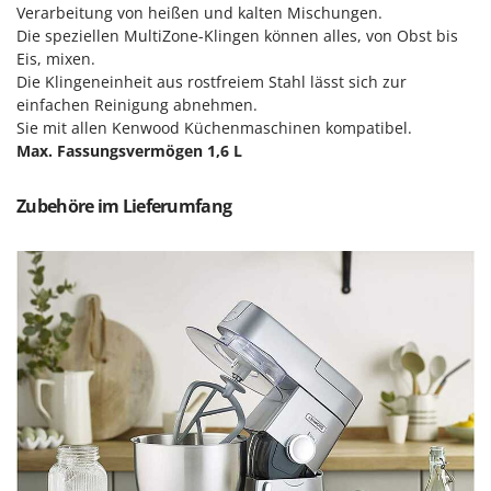
Verarbeitung von heißen und kalten Mischungen.
Mowox
Die speziellen MultiZone-Klingen können alles, von Obst bis
MTD
Eis, mixen.
Die Klingeneinheit aus rostfreiem Stahl lässt sich zur
N
einfachen Reinigung abnehmen.
New O.M.R.A.
Sie mit allen Kenwood Küchenmaschinen kompatibel.
Nilfisk
Max. Fassungsvermögen 1,6 L
Ninja
Zubehöre im Lieferumfang
Novatec
Novital
NuAir
NuovaFac
O
Officine Savioli
Oliviero
Olix
OMA