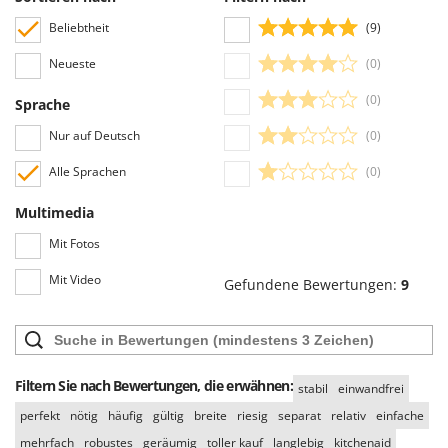
Beliebtheit
(9)
Neueste
(0)
(0)
Sprache
Nur auf Deutsch
(0)
Alle Sprachen
(0)
Multimedia
Mit Fotos
Mit Video
Gefundene Bewertungen:
9
Filtern Sie nach Bewertungen, die erwähnen:
stabil
einwandfrei
perfekt
nötig
häufig
gültig
breite
riesig
separat
relativ
einfache
mehrfach
robustes
geräumig
toller kauf
langlebig
kitchenaid