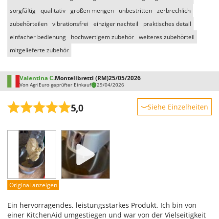
sorgfältig
qualitativ
großen mengen
unbestritten
zerbrechlich
zubehörteilen
vibrationsfrei
einziger nachteil
praktisches detail
einfacher bedienung
hochwertigem zubehör
weiteres zubehörteil
mitgelieferte zubehör
Valentina C.
Montelibretti (RM)
25/05/2026
Von AgriEuro geprüfter Einkauf
29/04/2026
5,0
Siehe Einzelheiten
Robustheit
Leistung
Benutzerfreundlichkeit
Qualität / Preis
Schwierigkeitsgrad Zusammenbau
Original anzeigen
Verpackung
Ein hervorragendes, leistungsstarkes Produkt. Ich bin von
einer KitchenAid umgestiegen und war von der Vielseitigkeit