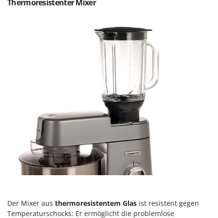
Thermoresistenter Mixer
Makita
MAMMAMIA
Marcato
Marina Systems
Master
Mastercook
McCulloch
MCH
Michelin
Mille
Minox
Mockmill
More than chef
MOSA
Der Mixer aus
thermoresistentem Glas
ist resistent gegen
MOVA
Temperaturschocks: Er ermöglicht die problemlose