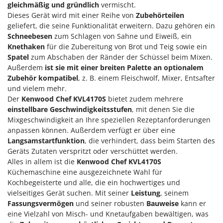
gleichmäßig und gründlich
vermischt.
Forest Master
P
Dieses Gerät wird mit einer Reihe von
Zubehörteilen
Palettengabeln für Traktoren
Francini
geliefert, die seine Funktionalität erweitern. Dazu gehören ein
Pelletpressen
Schneebesen
zum Schlagen von Sahne und Eiweiß, ein
G
Pflüge für Traktor
Knethaken
für die Zubereitung von Brot und Teig sowie ein
G3 Ferrari
Spatel
zum Abschaben der Ränder der Schüssel beim Mixen.
Planierschilder für Traktoren
Gardena
Außerdem
ist sie mit einer breiten Palette an optionalem
Plasmaschneider
Zubehör kompatibel
, z. B. einem Fleischwolf, Mixer, Entsafter
Garofalo
und vielem mehr.
Poolroboter
GeoTech
Der
Kenwood Chef KVL4170S
bietet zudem mehrere
Pools
einstellbare Geschwindigkeitsstufen
, mit denen Sie die
GeoTech Pro
Mixgeschwindigkeit an Ihre speziellen Rezeptanforderungen
Poolstaubsauger
Gierre
anpassen können. Außerdem verfügt er über eine
Langsamstartfunktion
, die verhindert, dass beim Starten des
Ginko - MGM
R
Rasenmäher
Geräts Zutaten verspritzt oder verschüttet werden.
Gipeco
Alles in allem ist die
Kenwood Chef KVL4170S
Rasensodenschneider
Girmi
Küchemaschine eine ausgezeichnete Wahl für
Rasentraktoren Aufsitzmäher
Kochbegeisterte und alle, die ein hochwertiges und
Goodyear
vielseitiges Gerät suchen. Mit seiner
Leistung
, seinem
Rasentrimmer - Kantenschneider
GRAEF
Fassungsvermögen
und seiner robusten
Bauweise
kann er
Rasentrimmer - Motorsensen - Freischneider
eine Vielzahl von Misch- und Knetaufgaben bewältigen, was
Gre