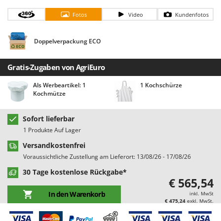
Bodenreinigungsmaschinen
Barbieri
Fotos
Video
Kundenfotos
Brutmaschinen Inkubatoren
Batavia
Bürsten für den Außenbereich
Benassi
Doppelverpackung ECO
Beper
D
Dampfreiniger und Dampfbesen
Berkel
Gratis-Zugaben von AgriEuro
Bernardi
Als Werbeartikel: 1
1 Kochschürze
E
Einachsschlepper
Kochmütze
Bertolini Pumps
Elektrische Tauchpumpen
Besser Vacuum
Sofort lieferbar
Erdbohrer
Bestway
1 Produkte Auf Lager
Erntenetze für Obst und Oliven
Beta tools
Versandkostenfrei
Bissell
Voraussichtliche Zustellung am Lieferort: 13/08/26 - 17/08/26
F
Feder Grubber
Black & Decker
30 Tage kostenlose Rückgabe*
€ 565,54
Feldspritzen für Pflanzenschutz
BlackStone
In den Warenkorb
inkl. MwSt
Fensterreiniger
Blue Bird
€ 475,24
exkl. MwSt.
Fleischwolf
Bomet