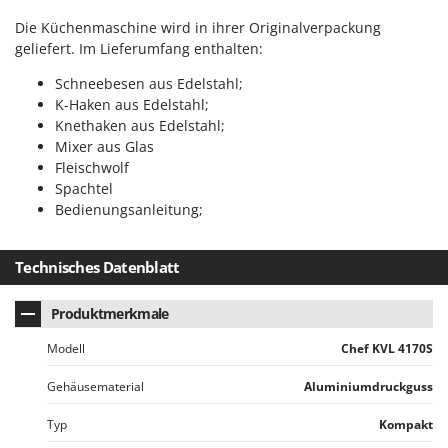
Tornado
Die Küchenmaschine wird in ihrer Originalverpackung
Tre Spade
geliefert. Im Lieferumfang enthalten:
Trev - Abrek - TecnoVIR
Schneebesen aus Edelstahl;
Trotec
K-Haken aus Edelstahl;
Knethaken aus Edelstahl;
Troy-Bilt
Mixer aus Glas
Fleischwolf
U
Udor
Spachtel
Bedienungsanleitung;
Unger
V
Technisches Datenblatt
Verdemax
Vesco
Produktmerkmale
Volpi
Modell
Chef KVL 4170S
W
Gehäusematerial
Aluminiumdruckguss
Waldner
Weber
Typ
Kompakt