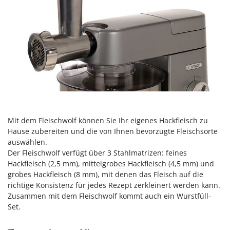
Vogelscheuchen - Vogelabwehr
KitchenAid
W
Komo
Wasserpumpen
L
Wasserpumpen für Traktoren
Laica
Wein- und Obstpressen
Lampacrescia - MGM
Wein- und Ölschichtenfilter
Landxcape
Weitere Produkte
LAR Casalinghi
Wiesenwalzen für Traktor
Lavor
Mit dem Fleischwolf können Sie Ihr eigenes Hackfleisch zu
Wippsägen
Linea VZ
Hause zubereiten und die von Ihnen bevorzugte Fleischsorte
Wurstfüller
auswählen.
Lisam
Der Fleischwolf verfügt über 3 Stahlmatrizen: feines
Z
Lotusgrill
Hackfleisch (2,5 mm), mittelgrobes Hackfleisch (4,5 mm) und
Zerstäuber
grobes Hackfleisch (8 mm), mit denen das Fleisch auf die
M
Zinkeneggen
richtige Konsistenz für jedes Rezept zerkleinert werden kann.
M.A.I.BO.
Zusammen mit dem Fleischwolf kommt auch ein Wurstfüll-
Zubehör für Rasentraktoren
Macom
Set.
Macte Ovens