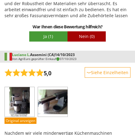
und der Robustheit der Materialien sehr überrascht. Es
arbeitet einwandfrei und ist einfach zu bedienen. Es hat ein
sehr großes Fassungsvermögen und alle Zubehörteile lassen
sich kinderleicht anbringen. Einziger Nachteil: Der
War Ihnen diese Bewertung hilfreich?
Schneebesen saugt nicht viel an, wenn man nur wenig
Material verwendet.
Ja
(1)
Nein
(0)
Luciano L.
Assemini (CA)
14/10/2023
Von AgriEuro geprüfter Einkauf
07/10/2023
5,0
Siehe Einzelheiten
Robustheit
Leistung
Benutzerfreundlichkeit
Qualität / Preis
Schwierigkeitsgrad Zusammenbau
Original anzeigen
Verpackung
Nachdem wir viele minderwertige Küchenmaschinen