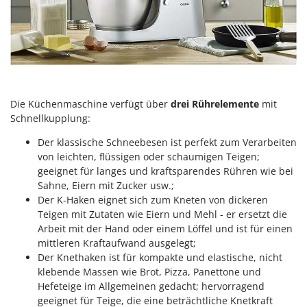
Omas
Ompagrill
Ooni
Oriental Koshin
Outdoorchef
Die Küchenmaschine verfügt über
drei Rührelemente
mit
Schnellkupplung:
P
Palazzetti
Der klassische Schneebesen ist perfekt zum Verarbeiten
Palumbo Pavi
von leichten, flüssigen oder schaumigen Teigen;
Partisani
geeignet für langes und kraftsparendes Rühren wie bei
Sahne, Eiern mit Zucker usw.;
Paterlini
Der K-Haken eignet sich zum Kneten von dickeren
Philips
Teigen mit Zutaten wie Eiern und Mehl - er ersetzt die
Arbeit mit der Hand oder einem Löffel und ist für einen
Pramac
mittleren Kraftaufwand ausgelegt;
Prismafood
Der Knethaken ist für kompakte und elastische, nicht
klebende Massen wie Brot, Pizza, Panettone und
R
Hefeteige im Allgemeinen gedacht; hervorragend
R.G.V.
geeignet für Teige, die eine beträchtliche Knetkraft