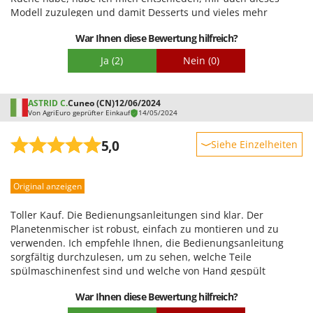
Modell zuzulegen und damit Desserts und vieles mehr
zuzubereiten.
War Ihnen diese Bewertung hilfreich?
Ja
(2)
Nein
(0)
ASTRID C.
Cuneo (CN)
12/06/2024
Von AgriEuro geprüfter Einkauf
14/05/2024
5,0
Siehe Einzelheiten
Robustheit
Original anzeigen
Leistung
Benutzerfreundlichkeit
Toller Kauf. Die Bedienungsanleitungen sind klar. Der
Qualität / Preis
Planetenmischer ist robust, einfach zu montieren und zu
verwenden. Ich empfehle Ihnen, die Bedienungsanleitung
Schwierigkeitsgrad Zusammenbau
sorgfältig durchzulesen, um zu sehen, welche Teile
Verpackung
spülmaschinenfest sind und welche von Hand gespült
werden müssen. Ich habe dies als Geschenk gekauft und
War Ihnen diese Bewertung hilfreich?
dabei geholfen, mir alle Zubehörteile und Anleitungen
anzusehen. Der Planetenmixer ist bereits mehrfach im