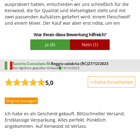
ausprobiert hatten, entschieden wir uns schließlich für die
Kenwood, die für Qualität und Vielseitigkeit steht und mit
zwei passenden Aufsätzen geliefert wird: einem Fleischwolf
und einem Mixer. Der Kauf war aber erst nötig, um ein
weiteres Zubehörteil anzubringen: die großzügig
War Ihnen diese Bewertung hilfreich?
dimensionierte Nudelwalze. Mit ihr lassen sich Nudelplatten
bis zu 22 cm Breite herstellen, was die Maschine zu einem
Ja
(8)
Nein
(1)
semiprofessionellen Gerät macht. Sie arbeitet relativ leise
und steht dank ihres Gewichts stabil und vibrationsfrei. Ein
praktisches Detail: Die Höhe von Knethaken, Schneebesen
Saverio Consolato M.
Reggio calabria (RC)
27/12/2023
und Rührbesen lässt sich feinjustieren, sodass sie nah an der
Von AgriEuro geprüfter Einkauf
13/12/2023
Schüssel bleiben.
5,0
Siehe Einzelheiten
Robustheit
Original anzeigen
Leistung
Benutzerfreundlichkeit
Ich habe es als Geschenk gekauft. Blitzschneller Versand.
Qualität / Preis
Erstklassige Verpackung. Alles perfekt. Pünktlich
angekommen. Auf Kenwood ist Verlass.
Schwierigkeitsgrad Zusammenbau
Verpackung