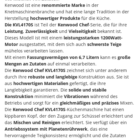
M
Mähroboter
Famag
Kenwood ist eine
renommierte Marke
in der
Maisentkörnungsmaschinen
Knetmaschinenbranche und hat eine lange Tradition in der
Famur
Herstellung
hochwertiger Produkte
für die Küche.
Manuelle Heckenscheren
FARMER
Die KVL4170S
ist Teil der
Kenwood Chef
-Serie, die für ihre
Mehrzweck-Sauggeräte
Leistung
,
Zuverlässigkeit
und
Vielseitigkeit
bekannt ist.
FBC
Dieses Modell ist mit einem
leistungsstarken 1200Watt-
Minibacköfen
Ferrari Group
Motor
ausgestattet, mit dem sich auch
schwerste Teige
Motorhacken - Gartenfräsen
mühelos verarbeiten lassen.
Ferroni
Mit einem
Fassungsvermögen von
6,7 Litern
kann es
große
Motorspritzen
Ferrua
Mengen an Zutaten
auf einmal verarbeiten.
Mulcher für Traktor
FIAC
Die
Kenwood Chef KVL4170S
zeichnet sich unter anderem
durch ihre
robuste und langlebige
Konstruktion aus. Sie ist
FIEM
N
aus
hochwertigen Materialien
gefertigt, die ihre
Notstromaggregat
Fimar
Langlebigkeit garantieren. Die
solide und stabile
Nudelmaschinen
Konstruktion
minimiert die
Vibrationen
während des
FINI
Betriebs und sorgt für ein
gleichmäßiges und präzises
Mixen.
Fiorentini
O
Die
Kenwood Chef KVL4170S
-Küchenmaschine hat einen
Obstmühlen Obsthäcksler Obstmuser
kippbaren Kopf, der den Zugang zur Schüssel erleichtert und
Fiskars
Obstpressen
das
Mischen und Reinigen
erleichtert. Sie verfügt über ein
Flymo
Antriebssystem mit Planetenrührwerk
, das eine
Olivenernter und Schüttler
Fontana Forni
hervorragende Teigkonsistenz ermöglicht und die Zutaten