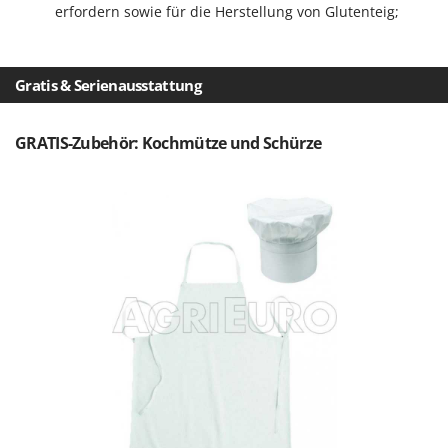
Rato
erfordern sowie für die Herstellung von Glutenteig;
Reber
Redback
Gratis & Serienausstattung
Resto Italia
Ribimex
GRATIS-Zubehör: Kochmütze und Schürze
Ripartrak
Ritter
River Systems
Robomow
Rossofuoco
Rover Pompe
Royal Food
Ryobi
S
S.T.P.