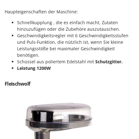
Sprühgeräte für Pflanzenbehandlung
Infaco
Stäubegeräte für Traktor
Haupteigenschaften der Maschine:
Intec
Staubsauger - Elektrobesen
Schnellkupplung , die es einfach macht, Zutaten
Intex
hinzuzufügen oder die Zubehöre auszutauschen.
Iseki
T
Geschwindigkeitsregler mit 6 Geschwindigkeitsstufen
Teppichreiniger und Teppichbodenreiniger
Italyco
und Puls-Funktion, die nützlich ist, wenn Sie kleine
Thermische und mechanische Unkrautbrenner
Leistungsstöße bei maximaler Geschwindigkeit
ITM
benötigen.
Tomatenpressen
Schüssel aus poliertem Edelstahl mit
Schutzgitter.
J
Tragbare Powerstationen
Leistung 1200W
JOLLY ITALIA
Traktor-Heckenscheren mit Ausleger
K
Fleischwolf
KAAZ
U
Umfüllpumpen
Karcher
Umkehrfräsen
Kasco
Kemper
V
Vakuumiergeräte
Kenwood
Vertikutierer
Keter