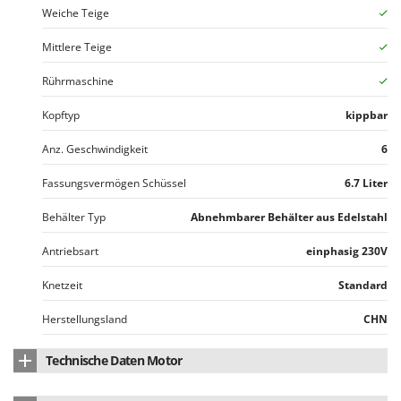
WIDU
Weiche Teige
Wiper EcoRobot
Mittlere Teige
Wolf Garten
Rührmaschine
Wortex
Worx
Kopftyp
kippbar
Anz. Geschwindigkeit
6
Y
Yard Force
Fassungsvermögen Schüssel
6.7 Liter
Z
Zanon
Behälter Typ
Abnehmbarer Behälter aus Edelstahl
Zephir
Antriebsart
einphasig 230V
ZGrills
Knetzeit
Standard
Zodiac
Herstellungsland
CHN
Zomax
Technische Daten Motor
Kohlebürsten