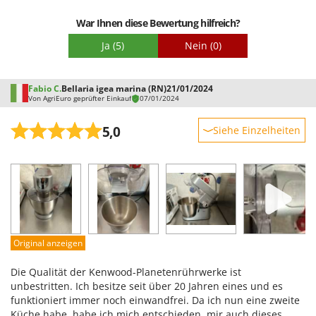
War Ihnen diese Bewertung hilfreich?
Ja
(5)
Nein
(0)
Fabio C.
Bellaria igea marina (RN)
21/01/2024
Von AgriEuro geprüfter Einkauf
07/01/2024
5,0
Siehe Einzelheiten
Robustheit
Leistung
Benutzerfreundlichkeit
Qualität / Preis
Schwierigkeitsgrad Zusammenbau
Original anzeigen
Verpackung
Die Qualität der Kenwood-Planetenrührwerke ist
unbestritten. Ich besitze seit über 20 Jahren eines und es
funktioniert immer noch einwandfrei. Da ich nun eine zweite
Küche habe, habe ich mich entschieden, mir auch dieses