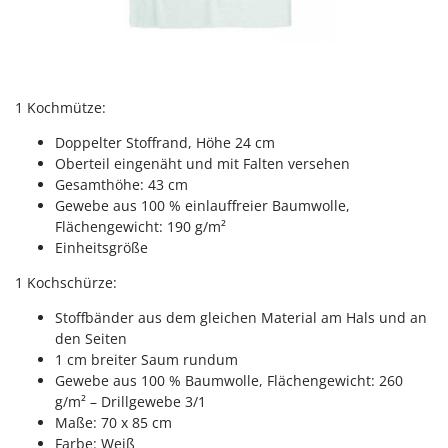
Santos
Sbaraglia
Schnitzer
Seven Italy
1 Kochmütze:
Shark
Doppelter Stoffrand, Höhe 24 cm
Shindaiwa
Oberteil eingenäht und mit Falten versehen
Gesamthöhe: 43 cm
Silky
Gewebe aus 100 % einlauffreier Baumwolle,
Simatech
Flächengewicht: 190 g/m²
Einheitsgröße
Sirman
Skil
1 Kochschürze:
Smartwood
Stoffbänder aus dem gleichen Material am Hals und an
den Seiten
Smeg
1 cm breiter Saum rundum
Snapper
Gewebe aus 100 % Baumwolle, Flächengewicht: 260
Solidur
g/m² – Drillgewebe 3/1
Maße: 70 x 85 cm
Spice Electronics
Farbe: Weiß