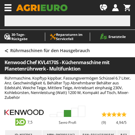
-1
30‑Tage-
Reparaturen im
A
A
Ersatzteile
Rückgabe
Servicefall
Abbeermaschinen - Traubenmühlen
ABAC
<
Abfüllgeräte
AgriEuro Premium
Rührmaschinen für den Hausgebrauch
Akku Gartenscheren
AgriEuro TOP-LINE
Kenwood Chef KVL4170S - Küchenmaschine mit
Akku Gras- und Strauchscheren
AGT
Planetenrührwerk - Multifunktion
Akku-Stichsägen
Aima
Rührmaschine, Kopftyp kippbar, Fassungsvermögen Schüssel 6.7 Liter,
Anz. Geschwindigkeit 6, Behälter Typ Abnehmbarer Behälter aus
Allzwecktransporter - Motorschubkarren
Airmec
Edelstahl, Weiche Teige, Mittlere Teige, Antriebsart einphasig 230V,
Kohlebürsten, Nennleistung (Watt) 1200 W, Kompakt auf Tisch, Mixer-
Alu-Teleskopleitern
AL-KO
Zubehör
Anbaubagger Heckbagger für Traktoren
ALA 2000
Arbeitsschutzkleidung
Alce
Aschesauger
Alpina
7,5
Semi-Profi
(9)
4,94/5
Astkettensägen - Hochentaster
Ama
ID
: K607063
MPN: 0W20011162
EAN: 5011423191546
R-53