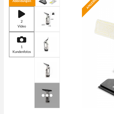
ANGEBOT
Abbildungen
2
Video
1
Kundenfotos