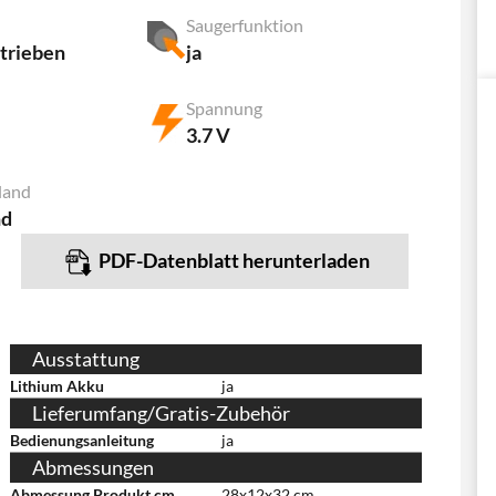
Saugerfunktion
etrieben
ja
Spannung
3.7 V
land
nd
PDF-Datenblatt herunterladen
Ausstattung
Lithium Akku
ja
Lieferumfang/Gratis-Zubehör
Bedienungsanleitung
ja
Abmessungen
Abmessung Produkt cm
28x12x32 cm