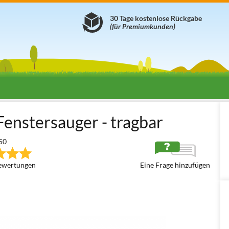
30 Tage kostenlose Rückgabe
(für Premiumkunden)
erwischer
Karcher WV 2 Plus N
enstersauger - tragbar
50
ewertungen
Eine Frage hinzufügen