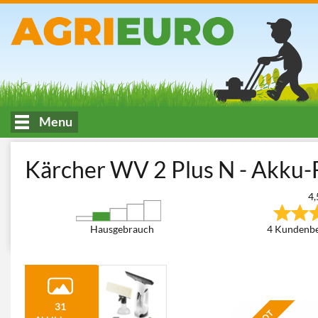
Menu
HOME
Reinigungsgeräte
Fensterreiniger
Elektrische Fenst
Kärcher WV 2 Plus N - Akku-F
4,
Hausgebrauch
4 Kundenb
31