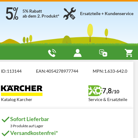
5% Rabatt
Ersatzteile + Kundenservice
ab dem 2. Produkt*
ID:
113144
EAN:
4054278977744
MPN:
1.633-642.0
7,8
/10
Katalog Karcher
Service & Ersatzteile
Sofort Lieferbar
3 Produkte auf Lager
Versandkostenfrei*