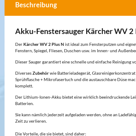
Beschreibung
Akku-Fenstersauger Kärcher WV 2 
Der
Kärcher WV 2 Plus N
ist ideal zum Fensterputzen und eignet
Fenstern, Spiegel, Fliesen, Duschen usw. im Innen- und Außenbe
Dieser Sauger garantiert eine schnelle und einfache Reinigung v
Diverses
Zubehör
wie Batterieladegerät, Glasreinigerkonzentrat 
Sprühflasche + Mikrofasertuch und die austauschbare Düse mac
komplett.
Der Lithium-Ionen-Akku bietet eine wirklich beeindruckende L
Batterien.
Sie kann nämlich jederzeit aufgeladen werden, ohne an Ladefähi
Zeit zu verlieren.
Die Vorteile, die sie bietet, sind daher: