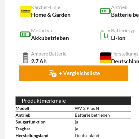
Kärcher-Linie
Antrieb
Home & Garden
Batterie b
Motortyp
Batterietyp
Akkubetrieben
Li-Ion
Ampere Batterie
Herstellungs
2.7 Ah
Deutschla
+ Vergleichsliste
Produktmerkmale
Modell
WV 2 Plus N
Antrieb
Batterie betrieben
Saugerfunktion
ja
Tragbar
ja
Herstellungsland
Deutschland