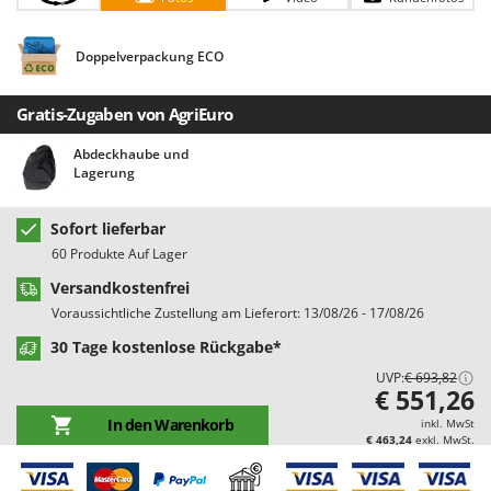
Bodenreinigungsmaschinen
Barbieri
Brutmaschinen Inkubatoren
Batavia
Doppelverpackung ECO
Bürsten für den Außenbereich
Benassi
Gratis-Zugaben von AgriEuro
Beper
D
Dampfreiniger und Dampfbesen
Berkel
Abdeckhaube und
Lagerung
Bernardi
E
Einachsschlepper
Bertolini Pumps
Sofort lieferbar
Elektrische Tauchpumpen
Besser Vacuum
60 Produkte Auf Lager
Erdbohrer
Bestway
Versandkostenfrei
Erntenetze für Obst und Oliven
Beta tools
Voraussichtliche Zustellung am Lieferort: 13/08/26 - 17/08/26
Bissell
30 Tage kostenlose Rückgabe*
F
Feder Grubber
Black & Decker
UVP:
€ 693,82
€ 551,26
Feldspritzen für Pflanzenschutz
BlackStone
In den Warenkorb
inkl. MwSt
Fensterreiniger
€ 463,24
exkl. MwSt.
Blue Bird
Fleischwolf
Bomet