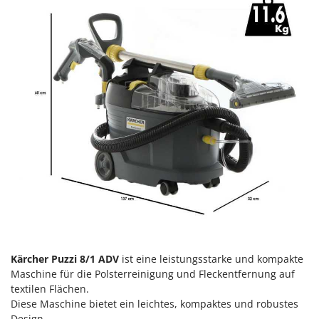
Heckenscheren
Comet
Heißluftfritteusen
Cresco
Heizkanonen und Elektroheizer
Cruccolini
Hochdruckreiniger
CTEK
Hochgrasmäher
D
Holzbacköfen Außenbereich für Pizza und Braten
Dal Degan
Holzspalter
DCG
Hubwagen
Deca
DeWalt
K
Kabelpflüge für die Drainage
Di Martino
Kartoffellegemaschine für Traktoren
Diavola Pro
Kartoffelroder für Traktoren
Diesse
Kärcher Puzzi 8/1 ADV
ist eine leistungsstarke und kompakte
Kehrmaschinen
Docma
Maschine für die Polsterreinigung und Fleckentfernung auf
Kettensägen
Dominion
textilen Flächen.
Diese Maschine bietet ein leichtes, kompaktes und robustes
Kippbare Heckschaufeln für Traktoren
Dreame
Design.