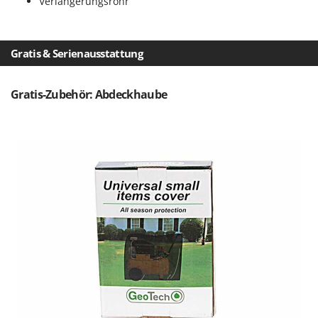
Verlängerungsrohr
Mowox
MTD
Gratis & Serienausstattung
N
New O.M.R.A.
Nilfisk
Gratis-Zubehör: Abdeckhaube
Ninja
Novatec
Novital
NuAir
NuovaFac
O
Officine Savioli
Oliviero
Olix
OMA