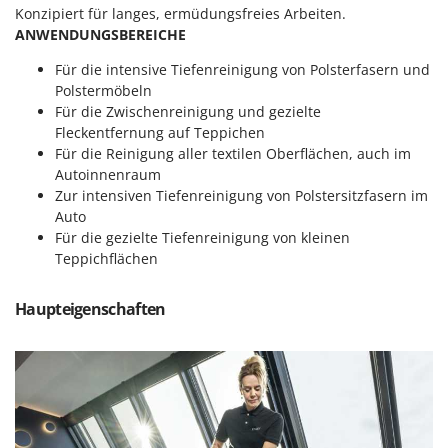
M
Mähroboter
Konzipiert für langes, ermüdungsfreies Arbeiten.
Famag
ANWENDUNGSBEREICHE
Maisentkörnungsmaschinen
Famur
Manuelle Heckenscheren
Für die intensive Tiefenreinigung von Polsterfasern und
FARMER
Polstermöbeln
Mehrzweck-Sauggeräte
FBC
Für die Zwischenreinigung und gezielte
Minibacköfen
Fleckentfernung auf Teppichen
Ferrari Group
Für die Reinigung aller textilen Oberflächen, auch im
Motorhacken - Gartenfräsen
Ferroni
Autoinnenraum
Motorspritzen
Ferrua
Zur intensiven Tiefenreinigung von Polstersitzfasern im
Auto
Mulcher für Traktor
FIAC
Für die gezielte Tiefenreinigung von kleinen
FIEM
Teppichflächen
N
Notstromaggregat
Fimar
Nudelmaschinen
Haupteigenschaften
FINI
Fiorentini
O
Obstmühlen Obsthäcksler Obstmuser
Fiskars
Obstpressen
Flymo
Olivenernter und Schüttler
Fontana Forni