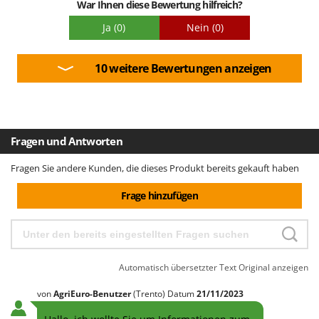
War Ihnen diese Bewertung hilfreich?
selbst die schwierigsten Ecken mühelos zu erreichen. Die
Ergebnisse sind makellos. Angesichts der Leistung und der
Ja
(0)
Nein
(0)
Verarbeitungsqualität ist das Preis-Leistungs-Verhältnis
unschlagbar. Sie ist robust, durchdacht konstruiert und
macht die Reinigung wirklich effizient und viel weniger
10 weitere Bewertungen anzeigen
mühsam. Kurz gesagt: schneller Aufbau, perfekte
Manövrierbarkeit, wettbewerbsfähiger Preis und
professionelle Ergebnisse. Ich kann sie jedem, der Wert auf
Qualität legt, wärmstens empfehlen. Ein makelloses Produkt!
Fragen und Antworten
Fragen Sie andere Kunden, die dieses Produkt bereits gekauft haben
Frage hinzufügen
Automatisch übersetzter Text
Original anzeigen
von
AgriEuro-Benutzer
(Trento)
Datum
21/11/2023