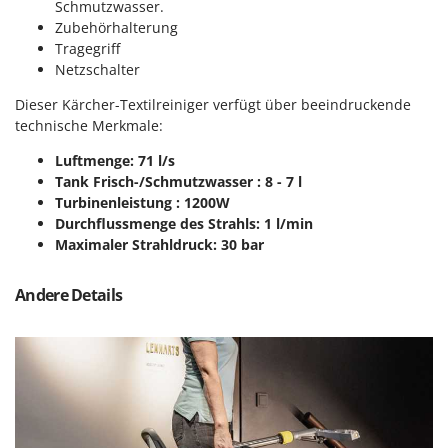
Reinigungsmaschinen für Fassaden, Fenster und PV-Anlagen
Schmutzwasser.
GreenBay
Zubehörhalterung
Rührtöpfe mit Elektrischem Rührwerk
Greenworks
Tragegriff
Rupfmaschinen
Netzschalter
GRIFO
Dieser Kärcher-Textilreiniger verfügt über beeindruckende
S
GVS
Sämaschinen und Düngerstreuer
technische Merkmale:
GYS
Scheibenpflüge
Luftmenge: 71 l/s
H
Schneefräsen
Tank Frisch-/Schmutzwasser : 8 - 7 l
Hailo
Turbinenleistung : 1200W
Schneeräumer
Durchflussmenge des Strahls: 1 l/min
Helvi
Schrotmühlen - elektrisch
Maximaler Strahldruck: 30 bar
Henx
Schwader für Traktoren
HiKOKI
Andere Details
Schweißgeräte
Honda
Seilwinden - Motorseilwinden
I
Sichelmähwerke für Traktoren
Idromatic
Sichelmulcher für Traktoren
Il-Tec
Sortierer für Oliven
Imperia