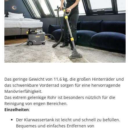
Forest Master
P
Palettengabeln für Traktoren
Francini
Pelletpressen
G
Pflüge für Traktor
G3 Ferrari
Planierschilder für Traktoren
Gardena
Plasmaschneider
Garofalo
Poolroboter
GeoTech
Pools
GeoTech Pro
Poolstaubsauger
Gierre
Das geringe Gewicht von 11,6 kg, die großen Hinterräder und
Ginko - MGM
R
das schwenkbare Vorderrad sorgen für eine hervorragende
Rasenmäher
Gipeco
Manövrierfähigkeit.
Rasensodenschneider
Das extrem gelenkige Rohr ist besonders nützlich für die
Girmi
Reinigung von engen Bereichen.
Rasentraktoren Aufsitzmäher
Goodyear
Einzelheiten
:
Rasentrimmer - Kantenschneider
GRAEF
Der Klarwassertank ist leicht und schnell zu befüllen.
Rasentrimmer - Motorsensen - Freischneider
Bequemes und einfaches Entfernen von
Gre