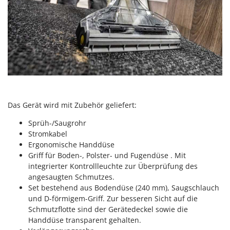
Makita
MAMMAMIA
Marcato
Marina Systems
Master
Mastercook
McCulloch
Das Gerät wird mit Zubehör geliefert:
MCH
Sprüh-/Saugrohr
Michelin
Stromkabel
Mille
Ergonomische Handdüse
Griff für Boden-, Polster- und Fugendüse . Mit
Minox
integrierter Kontrollleuchte zur Überprüfung des
Mockmill
angesaugten Schmutzes.
Set bestehend aus Bodendüse (240 mm), Saugschlauch
More than chef
und D-förmigem-Griff. Zur besseren Sicht auf die
MOSA
Schmutzflotte sind der Gerätedeckel sowie die
Handdüse transparent gehalten.
MOVA