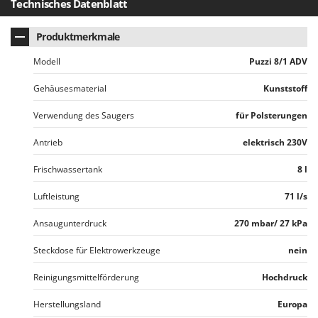
Technisches Datenblatt
Santos
Sbaraglia
Produktmerkmale
Schnitzer
Modell
Puzzi 8/1 ADV
Seven Italy
Gehäusesmaterial
Kunststoff
Shark
Shindaiwa
Verwendung des Saugers
für Polsterungen
Silky
Antrieb
elektrisch 230V
Simatech
Frischwassertank
8 l
Sirman
Luftleistung
71 l/s
Skil
Smartwood
Ansaugunterdruck
270 mbar/ 27 kPa
Smeg
Steckdose für Elektrowerkzeuge
nein
Snapper
Reinigungsmittelförderung
Hochdruck
Solidur
Spice Electronics
Herstellungsland
Europa