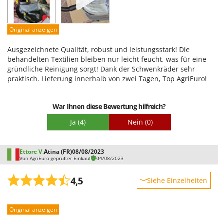
Qualität / Preis
Schwierigkeitsgrad Zusammenbau
Original anzeigen
Verpackung
Ausgezeichnete Qualität, robust und leistungsstark! Die
behandelten Textilien bleiben nur leicht feucht, was für eine
gründliche Reinigung sorgt! Dank der Schwenkräder sehr
praktisch. Lieferung innerhalb von zwei Tagen, Top AgriEuro!
War Ihnen diese Bewertung hilfreich?
Ja
(4)
Nein
(0)
Ettore V.
Atina (FR)
08/08/2023
Von AgriEuro geprüfter Einkauf
04/08/2023
4,5
Siehe Einzelheiten
Robustheit
Original anzeigen
Leistung