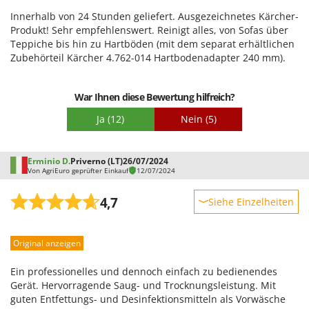
Benutzerfreundlichkeit
Innerhalb von 24 Stunden geliefert. Ausgezeichnetes Kärcher-
Qualität / Preis
Produkt! Sehr empfehlenswert. Reinigt alles, von Sofas über
Teppiche bis hin zu Hartböden (mit dem separat erhältlichen
Schwierigkeitsgrad Zusammenbau
Zubehörteil Kärcher 4.762-014 Hartbodenadapter 240 mm).
Verpackung
War Ihnen diese Bewertung hilfreich?
Ja
(12)
Nein
(5)
Erminio D.
Priverno (LT)
26/07/2024
Von AgriEuro geprüfter Einkauf
12/07/2024
4,7
Siehe Einzelheiten
Robustheit
Original anzeigen
Leistung
Benutzerfreundlichkeit
Ein professionelles und dennoch einfach zu bedienendes
Qualität / Preis
Gerät. Hervorragende Saug- und Trocknungsleistung. Mit
guten Entfettungs- und Desinfektionsmitteln als Vorwäsche
Schwierigkeitsgrad Zusammenbau