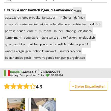
Filtern Sie nach Bewertungen, die erwähnen:
stark
ausgezeichnetes produkt
fantastisch
mühelos
definitiv
ausgezeichnete qualität
einfache handhabung
zufrieden
praktisch
perfekt
teuer
erneut
mühsam
sauber
ständig
elektrisch
kompliment
begeistert
nächsten tag
alte flecken
unglaublich
gute maschine
gleichen preis
erforderlich
falsche produkt
wahres vergnügen
schnelle antwort
ununterbrochen
bedienendes gerät
hervorragende reinigungsergebnisse
Danilo T.
Gambolo' (PV)
25/08/2024
Von AgriEuro geprüfter Einkauf
15/08/2024
4,3
Siehe Einzelheiten
Robustheit
Leistung
Benutzerfreundlichkeit