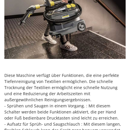
Sprühgeräte für Pflanzenbehandlung
Infaco
Stäubegeräte für Traktor
Intec
Staubsauger - Elektrobesen
Intex
Iseki
T
Teppichreiniger und Teppichbodenreiniger
Italyco
Thermische und mechanische Unkrautbrenner
ITM
Tomatenpressen
J
Tragbare Powerstationen
JOLLY ITALIA
Traktor-Heckenscheren mit Ausleger
Diese Maschine verfügt über Funktionen, die eine perfekte
K
Tiefenreinigung von Textilien ermöglichen. Die schnelle
KAAZ
U
Umfüllpumpen
Trocknung der Textilien ermöglicht eine schnelle Nutzung
Karcher
und eine Reduzierung der Arbeitszeiten mit
Umkehrfräsen
Kasco
außergewöhnlichen Reinigungsergebnissen.
- Sprühen und Saugen in einem Vorgang. : Mit diesem
Kemper
V
Schalter werden beide Funktionen aktiviert, die per Hand
Vakuumiergeräte
Kenwood
oder Fuß bedienbare Drucktasten sind leicht zu erreichen.
Vertikutierer
- Aufsatz für Sprüh- und Saugschlauch : Mit diesem langen,
Keter