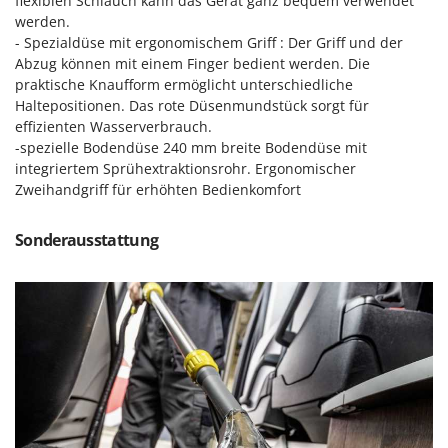
Vogelscheuchen - Vogelabwehr
flexiblen Schlauch kann das Gerät ganz bequem verwendet
KitchenAid
werden.
W
- Spezialdüse mit ergonomischem Griff : Der Griff und der
Komo
Wasserpumpen
Abzug können mit einem Finger bedient werden. Die
praktische Knaufform ermöglicht unterschiedliche
L
Wasserpumpen für Traktoren
Laica
Haltepositionen. Das rote Düsenmundstück sorgt für
Wein- und Obstpressen
effizienten Wasserverbrauch.
Lampacrescia - MGM
Wein- und Ölschichtenfilter
-spezielle Bodendüse 240 mm breite Bodendüse mit
Landxcape
integriertem Sprühextraktionsrohr. Ergonomischer
Weitere Produkte
Zweihandgriff für erhöhten Bedienkomfort
LAR Casalinghi
Wiesenwalzen für Traktor
Lavor
Wippsägen
Sonderausstattung
Linea VZ
Wurstfüller
Lisam
Z
Lotusgrill
Zerstäuber
M
Zinkeneggen
M.A.I.BO.
Zubehör für Rasentraktoren
Macom
Macte Ovens