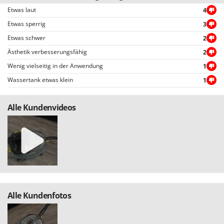
WIDU
Etwas laut
4
Wiper EcoRobot
Etwas sperrig
3
Wolf Garten
Etwas schwer
2
Wortex
Ästhetik verbesserungsfähig
2
Worx
Wenig vielseitig in der Anwendung
1
Wassertank etwas klein
1
Y
Yard Force
Alle Kundenvideos
Z
Zanon
Zephir
ZGrills
Zodiac
Zomax
Alle Kundenfotos