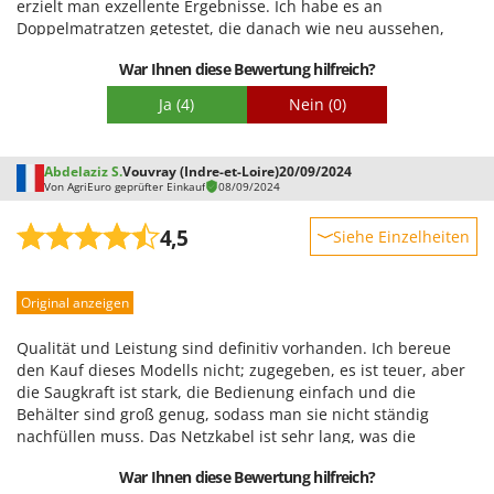
erzielt man exzellente Ergebnisse. Ich habe es an
Verpackung
Doppelmatratzen getestet, die danach wie neu aussehen,
und auch Sofas und Autositze mit hervorragenden
War Ihnen diese Bewertung hilfreich?
Ergebnissen gereinigt. Der Preis ist im Vergleich zu anderen
Geräten auf dem Markt meiner Meinung nach durch die
Ja
(4)
Nein
(0)
Gesamtqualität gerechtfertigt. Ich bin sehr zufrieden mit dem
Kauf. Ich empfehle es besonders Menschen wie mir, die Wert
auf ein perfektes Ergebnis legen und bereit sind, etwas mehr
Abdelaziz S.
Vouvray (Indre-et-Loire)
20/09/2024
auszugeben, um damit zufrieden zu sein.
Von AgriEuro geprüfter Einkauf
08/09/2024
4,5
Siehe Einzelheiten
Robustheit
Original anzeigen
Leistung
Benutzerfreundlichkeit
Qualität und Leistung sind definitiv vorhanden. Ich bereue
Qualität / Preis
den Kauf dieses Modells nicht; zugegeben, es ist teuer, aber
die Saugkraft ist stark, die Bedienung einfach und die
Schwierigkeitsgrad Zusammenbau
Behälter sind groß genug, sodass man sie nicht ständig
Verpackung
nachfüllen muss. Das Netzkabel ist sehr lang, was die
Reinigung großer Teppichflächen erleichtert. Alte Flecken
War Ihnen diese Bewertung hilfreich?
verschwinden mühelos. Ein wirklich hervorragendes Gerät.