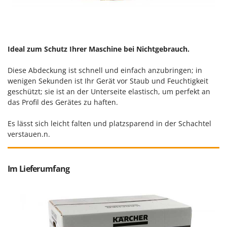
Omas
Ompagrill
Ooni
Ideal zum Schutz Ihrer Maschine bei Nichtgebrauch.
Oriental Koshin
Outdoorchef
Diese Abdeckung ist schnell und einfach anzubringen; in
wenigen Sekunden ist Ihr Gerät vor Staub und Feuchtigkeit
P
geschützt; sie ist an der Unterseite elastisch, um perfekt an
Palazzetti
das Profil des Gerätes zu haften.
Palumbo Pavi
Es lässt sich leicht falten und platzsparend in der Schachtel
Partisani
verstauen.n.
Paterlini
Philips
Im Lieferumfang
Pramac
Prismafood
R
R.G.V.