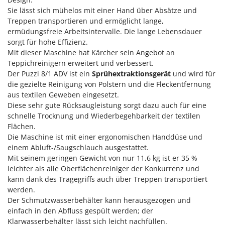
Klimaanlagen – Klimageräte
Sie lässt sich mühelos mit einer Hand über Absätze und
E
Knetmaschinen
Treppen transportieren und ermöglicht lange,
Echo
ermüdungsfreie Arbeitsintervalle. Die lange Lebensdauer
Knochensägen
EcoFlow
sorgt für hohe Effizienz.
Kompressoren - elektrisch
Mit dieser Maschine hat Kärcher sein Angebot an
Edilmark
Teppichreinigern erweitert und verbessert.
Kompressoren für Ernte und Baumschnitt
Effeuno
Der Puzzi 8/1 ADV ist ein
Sprühextraktionsgerät
und wird für
Kreiseleggen
Einhell
die gezielte Reinigung von Polstern und die Fleckentfernung
aus textilen Geweben eingesetzt.
Küchenreiben - elektrisch
Elegen
Diese sehr gute Rücksaugleistung sorgt dazu auch für eine
Kükenaufzuchtboxen
Energy Gruppi
schnelle Trocknung und Wiederbegehbarkeit der textilen
Flächen.
Enotecnica Pillan
L
Die Maschine ist mit einer ergonomischen Handdüse und
Laderampe aus Aluminium
Eschenfelder
einem Abluft-/Saugschlauch ausgestattet.
Laubsauger - Laubbläser
Mit seinem geringen Gewicht von nur 11,6 kg ist er 35 %
EuroMech
leichter als alle Oberflächenreiniger der Konkurrenz und
Laubsauger auf Rädern
Eurosystems
kann dank des Tragegriffs auch über Treppen transportiert
Luftentfeuchter
werden.
F
Luftkühler
Der Schmutzwasserbehälter kann herausgezogen und
FAC
einfach in den Abfluss gespült werden; der
Fama Industrie
Klarwasserbehälter lässt sich leicht nachfüllen.