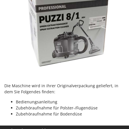
Rato
Reber
Redback
Resto Italia
Ribimex
Ripartrak
Ritter
River Systems
Robomow
Rossofuoco
Die Maschine wird in ihrer Originalverpackung geliefert, in
Rover Pompe
dem Sie Folgendes finden:
Royal Food
Bedienungsanleitung
Ryobi
Zubehöraufnahme für Polster-/Fugendüse
Zubehöraufnahme für Bodendüse
S
S.T.P.