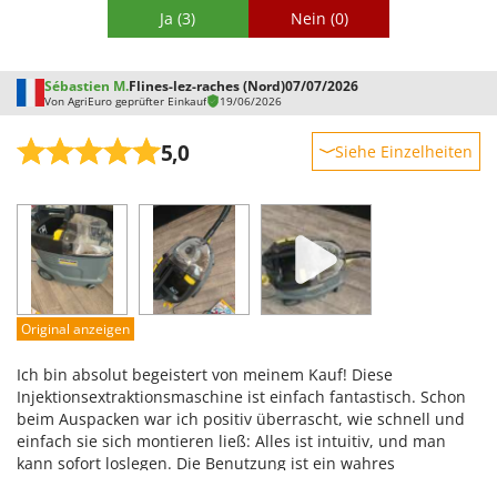
Ja
(3)
Nein
(0)
Sébastien M.
Flines-lez-raches (Nord)
07/07/2026
Von AgriEuro geprüfter Einkauf
19/06/2026
5,0
Siehe Einzelheiten
Robustheit
Leistung
Benutzerfreundlichkeit
Qualität / Preis
Schwierigkeitsgrad Zusammenbau
Original anzeigen
Verpackung
Ich bin absolut begeistert von meinem Kauf! Diese
Injektionsextraktionsmaschine ist einfach fantastisch. Schon
beim Auspacken war ich positiv überrascht, wie schnell und
einfach sie sich montieren ließ: Alles ist intuitiv, und man
kann sofort loslegen. Die Benutzung ist ein wahres
Vergnügen: Sie ist unglaublich wendig und ermöglicht es,