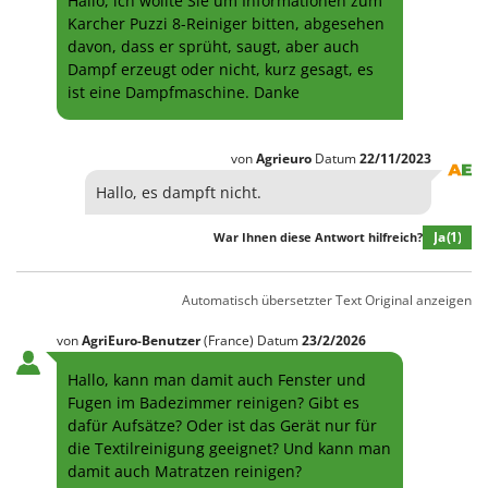
Hallo, ich wollte Sie um Informationen zum
Karcher Puzzi 8-Reiniger bitten, abgesehen
davon, dass er sprüht, saugt, aber auch
Dampf erzeugt oder nicht, kurz gesagt, es
ist eine Dampfmaschine. Danke
von
Agrieuro
Datum
22/11/2023
Hallo, es dampft nicht.
Ja
(1)
War Ihnen diese Antwort hilfreich?
Automatisch übersetzter Text
Original anzeigen
von
AgriEuro-Benutzer
(France)
Datum
23/2/2026
Hallo, kann man damit auch Fenster und
Fugen im Badezimmer reinigen? Gibt es
dafür Aufsätze? Oder ist das Gerät nur für
die Textilreinigung geeignet? Und kann man
damit auch Matratzen reinigen?