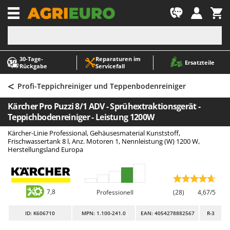
-1
30‑Tage-
Reparaturen im
A
A
Ersatzteile
Rückgabe
Servicefall
Abbeermaschinen - Traubenmühlen
ABAC
<
Abfüllgeräte
AgriEuro Premium
Profi-Teppichreiniger und Teppenbodenreiniger
Akku Gartenscheren
AgriEuro TOP-LINE
Kärcher Pro Puzzi 8/1 ADV - Sprühextraktionsgerät -
Akku Gras- und Strauchscheren
AGT
Teppichbodenreiniger - Leistung 1200W
Akku-Stichsägen
Aima
Kärcher-Linie Professional, Gehäusesmaterial Kunststoff,
Frischwassertank 8 l, Anz. Motoren 1, Nennleistung (W) 1200 W,
Allzwecktransporter - Motorschubkarren
Airmec
Herstellungsland Europa
Alu-Teleskopleitern
AL-KO
Anbaubagger Heckbagger für Traktoren
ALA 2000
Arbeitsschutzkleidung
Alce
7,8
Professionell
(28)
4,67/5
Aschesauger
Alpina
ID
: K606710
MPN: 1.100-241.0
EAN: 4054278882567
R-3
Astkettensägen - Hochentaster
Ama