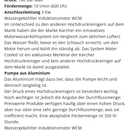
Reinigungsmaschinen für Fassaden, Fenster und PV-Anlagen
GreenBay
Fördermenge:
10 l/min (600 l/h)
Rührtöpfe mit Elektrischem Rührwerk
Anschlussleistung
3 Kw
Greenworks
Rupfmaschinen
Wassergekühlter Induktionsmotor WCM
GRIFO
Im Unterschied zu den anderen Hochdruckreinigern auf dem
Markt haben die der Marke Kärcher ein innovatives
S
GVS
Sämaschinen und Düngerstreuer
Motorwasserkühlsystem (im Vergleich zum üblichen Lüfter).
GYS
Das Wasser fließt, bevor es den Schlauch erreicht, um den
Scheibenpflüge
Motor herum und kühlt ihn ständig ab. Das System Water
H
Schneefräsen
Cooled ist ein exklusives Merkmal der Kärcher
Hailo
Hochdruckreiniger und kein anderer Hochdruckreiniger auf
Schneeräumer
Helvi
dem Markt ist damit ausgestattet.
Schrotmühlen - elektrisch
Pumpe aus Aluminium
Henx
Schwader für Traktoren
Das Aluminium trägt dazu bei, dass die Pumpe leicht und
HiKOKI
dennoch langlebig ist.
Schweißgeräte
Honda
Der Druck eines Hochdruckreinigers ist besonders wichtig.
Seilwinden - Motorseilwinden
Noch wichtiger ist jedoch die Angabe der Durchflussmenge:
Preiswerte Produkte verfügen häufig über einen hohen Druck,
I
Sichelmähwerke für Traktoren
Idromatic
aber nur über eine sehr geringe Durchflussmenge, was sie
Sichelmulcher für Traktoren
ineffizient macht. Eine akzeptable Fördermenge ist 350 lt/
Il-Tec
Stunde.
Sortierer für Oliven
Imperia
Wassergekühlter Induktionsmotor WCM.