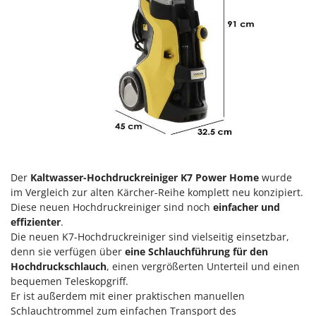
Klimaanlagen – Klimageräte
E
Knetmaschinen
Echo
Knochensägen
EcoFlow
Kompressoren - elektrisch
Edilmark
Kompressoren für Ernte und Baumschnitt
Effeuno
Kreiseleggen
Einhell
Küchenreiben - elektrisch
Elegen
Kükenaufzuchtboxen
Energy Gruppi
Der
Kaltwasser-Hochdruckreiniger K7 Power Home
wurde
Enotecnica Pillan
L
im Vergleich zur alten Kärcher-Reihe komplett neu konzipiert.
Laderampe aus Aluminium
Eschenfelder
Diese neuen Hochdruckreiniger sind noch
einfacher und
Laubsauger - Laubbläser
effizienter
.
EuroMech
Die neuen K7-Hochdruckreiniger sind vielseitig einsetzbar,
Laubsauger auf Rädern
Eurosystems
denn sie verfügen über
eine Schlauchführung für den
Luftentfeuchter
Hochdruckschlauch
, einen vergrößerten Unterteil und einen
F
Luftkühler
bequemen Teleskopgriff.
FAC
Er ist außerdem mit einer praktischen manuellen
Fama Industrie
Schlauchtrommel zum einfachen Transport des