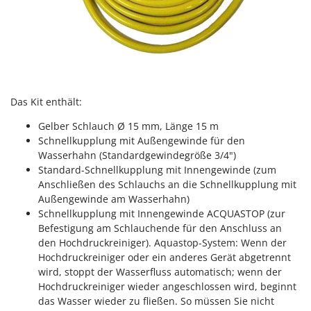
Spiralmac
Spring Protezione
Spyro
Stanley
Stiga
Das Kit enthält:
Stocker
Gelber Schlauch Ø 15 mm, Länge 15 m
Sunseeker
Schnellkupplung mit Außengewinde für den
Wasserhahn (Standardgewindegröße 3/4")
T
Standard-Schnellkupplung mit Innengewinde (zum
Tecla
Anschließen des Schlauchs an die Schnellkupplung mit
TecnoGen
Außengewinde am Wasserhahn)
Schnellkupplung mit Innengewinde ACQUASTOP (zur
Tellarini Pompe
Befestigung am Schlauchende für den Anschluss an
Telwin
den Hochdruckreiniger). Aquastop-System: Wenn der
Tenco
Hochdruckreiniger oder ein anderes Gerät abgetrennt
wird, stoppt der Wasserfluss automatisch; wenn der
Tineco
Hochdruckreiniger wieder angeschlossen wird, beginnt
Titania
das Wasser wieder zu fließen. So müssen Sie nicht