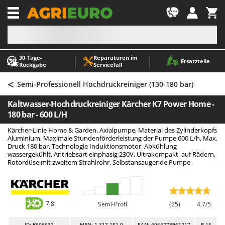
-1
30‑Tage-
Reparaturen im
A
A
Ersatzteile
Rückgabe
Servicefall
Abbeermaschinen - Traubenmühlen
ABAC
<
Abfüllgeräte
AgriEuro Premium
Semi-Professionell Hochdruckreiniger (130-180 bar)
Akku Gartenscheren
AgriEuro TOP-LINE
Kaltwasser-Hochdruckreiniger Kärcher K7 Power Home -
Akku Gras- und Strauchscheren
AGT
180 bar - 600 L/H
Akku-Stichsägen
Aima
Kärcher-Linie Home & Garden, Axialpumpe, Material des Zylinderkopfs
Aluminium, Maximale Stundenförderleistung der Pumpe 600 L/h, Max.
Allzwecktransporter - Motorschubkarren
Airmec
Druck 180 bar, Technologie Induktionsmotor, Abkühlung
wassergekühlt, Antriebsart einphasig 230V, Ultrakompakt, auf Rädern,
Alu-Teleskopleitern
AL-KO
Rotordüse mit zweitem Strahlrohr, Selbstansaugende Pumpe
Anbaubagger Heckbagger für Traktoren
ALA 2000
Arbeitsschutzkleidung
Alce
Aschesauger
Alpina
7,8
Semi-Profi
(25)
4,7/5
Astkettensägen - Hochentaster
Ama
ID
: K606632
MPN: 1.317-151.0
EAN: 4054278961217
R-15