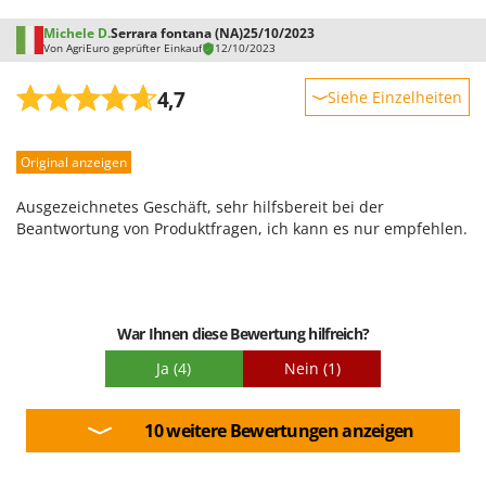
Michele D.
Serrara fontana (NA)
25/10/2023
Von AgriEuro geprüfter Einkauf
12/10/2023
4,7
Siehe Einzelheiten
Robustheit
Original anzeigen
Leistung
Benutzerfreundlichkeit
Ausgezeichnetes Geschäft, sehr hilfsbereit bei der
Qualität / Preis
Beantwortung von Produktfragen, ich kann es nur empfehlen.
Schwierigkeitsgrad Zusammenbau
Verpackung
War Ihnen diese Bewertung hilfreich?
Ja
(4)
Nein
(1)
10 weitere Bewertungen anzeigen