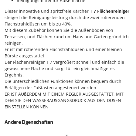
Reinigungsmittel für Außenfläche
Mowox
Dieser innovative und spritzfreie Kärcher
T 7 Flächenreiniger
MTD
steigert die Reinigungsleistung durch die zwei rotierenden
Flachstrahldüsen um bis zu 40%.
N
Mit diesem Zubehör können Sie die Außenböden von
New O.M.R.A.
Terrassen, und Flächen rund um Haus und Garten gründlich
Nilfisk
reinigen.
Ninja
Er ist mit rotierenden Flachstrahldüsen und einer kleinen
Bürste ausgestattet.
Novatec
Der Flächenreiniger T 7 vergrößert schnell und einfach die
Novital
gewaschene Fläche und sorgt für ein gleichmäßigeres
Ergebnis.
NuAir
Die unterschiedlichen Funktionen können bequem durch
NuovaFac
Betätigen der Fußtasten angesteuert werden.
ER IST AUßERDEM MIT EINEM REGLER AUSGESTATTET, MIT
O
DEM SIE DEN WASSERAUSGANGSDRUCK AUS DEN DÜSEN
Officine Savioli
EINSTELLEN KÖNNEN
Oliviero
Olix
Andere Eigenschaften
OMA