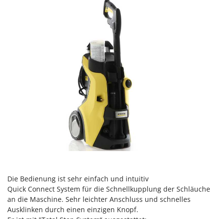
Omas
Ompagrill
Ooni
Oriental Koshin
Outdoorchef
P
Palazzetti
Palumbo Pavi
Partisani
Paterlini
Philips
Pramac
Die Bedienung ist sehr einfach und intuitiv
Prismafood
Quick Connect System für die Schnellkupplung der Schläuche
an die Maschine. Sehr leichter Anschluss und schnelles
R
R.G.V.
Ausklinken durch einen einzigen Knopf.