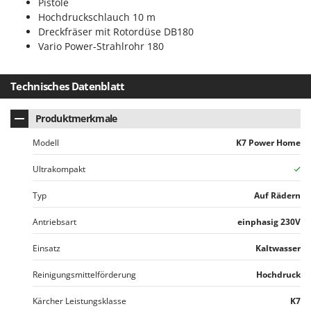
Pistole
Hochdruckschlauch 10 m
Dreckfräser mit Rotordüse DB180
Vario Power-Strahlrohr 180
Technisches Datenblatt
Produktmerkmale
Modell
K7 Power Home
Ultrakompakt
Typ
Auf Rädern
Antriebsart
einphasig 230V
Einsatz
Kaltwasser
Reinigungsmittelförderung
Hochdruck
Kärcher Leistungsklasse
K7