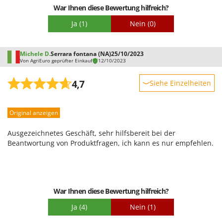
War Ihnen diese Bewertung hilfreich?
Konkurrenz ansehen.
Ja
(1)
Nein
(0)
Michele D.
Serrara fontana (NA)
25/10/2023
Von AgriEuro geprüfter Einkauf
12/10/2023
4,7
Siehe Einzelheiten
Robustheit
Original anzeigen
Leistung
Benutzerfreundlichkeit
Ausgezeichnetes Geschäft, sehr hilfsbereit bei der
Qualität / Preis
Beantwortung von Produktfragen, ich kann es nur empfehlen.
Schwierigkeitsgrad Zusammenbau
Verpackung
War Ihnen diese Bewertung hilfreich?
Ja
(4)
Nein
(1)