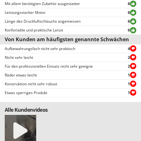
Mit allem benötigten Zubehör ausgestattet
6
Alle Bewertungen, sowohl die positiven als auch die negativen, können vom
Benutzer leicht eingesehen werden, auch dank der Filter, die eine
Leistungsstarker Motor
6
vereinfachte Auswahl ermöglichen, einschließlich der Auswahl von
Länge des Druckluftschlauchs angemessen
6
positiven oder negativen Bewertungen.
Konfortable und praktische Lanze
6
Von Kunden am häufigsten genannte Schwächen
Aufbewahrungsfach nicht sehr praktisch
4
Nicht sehr leicht
2
Für den professionellen Einsatz nicht sehr geeigne
2
Räder etwas leicht
1
Konstruktion nicht sehr robust
1
Etwas sperriges Produkt
1
Alle Kundenvideos