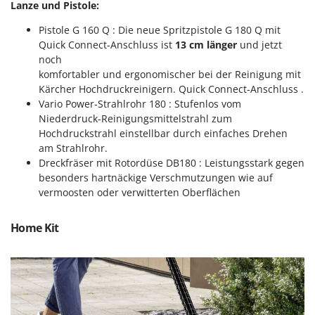
Vogelscheuchen - Vogelabwehr
Lanze und Pistole:
KitchenAid
W
Komo
Pistole G 160 Q : Die neue Spritzpistole G 180 Q mit
Wasserpumpen
Quick Connect-Anschluss ist
13 cm länger
und jetzt
noch
L
Wasserpumpen für Traktoren
Laica
komfortabler und ergonomischer bei der Reinigung mit
Wein- und Obstpressen
Kärcher Hochdruckreinigern. Quick Connect-Anschluss .
Lampacrescia - MGM
Wein- und Ölschichtenfilter
Vario Power-Strahlrohr 180 : Stufenlos vom
Landxcape
Niederdruck-Reinigungsmittelstrahl zum
Weitere Produkte
Hochdruckstrahl einstellbar durch einfaches Drehen
LAR Casalinghi
Wiesenwalzen für Traktor
am Strahlrohr.
Lavor
Dreckfräser mit Rotordüse DB180 : Leistungsstark gegen
Wippsägen
Linea VZ
besonders hartnäckige Verschmutzungen wie auf
Wurstfüller
vermoosten oder verwitterten Oberflächen
Lisam
Z
Lotusgrill
Home Kit
Zerstäuber
M
Zinkeneggen
M.A.I.BO.
Zubehör für Rasentraktoren
Macom
Macte Ovens