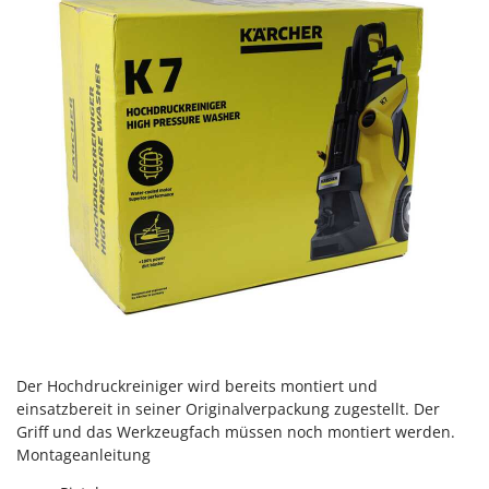
WIDU
Wiper EcoRobot
Wolf Garten
Wortex
Worx
Y
Yard Force
Z
Zanon
Zephir
ZGrills
Zodiac
Der Hochdruckreiniger wird bereits montiert und
Zomax
einsatzbereit in seiner Originalverpackung zugestellt. Der
Griff und das Werkzeugfach müssen noch montiert werden.
Montageanleitung