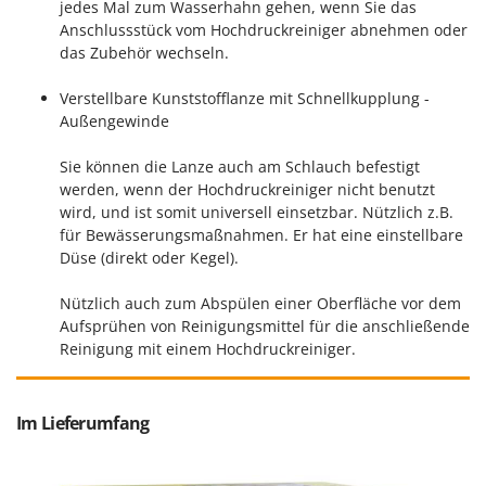
jedes Mal zum Wasserhahn gehen, wenn Sie das
Tornado
Anschlussstück vom Hochdruckreiniger abnehmen oder
Tre Spade
das Zubehör wechseln.
Trev - Abrek - TecnoVIR
Verstellbare Kunststofflanze mit Schnellkupplung -
Trotec
Außengewinde
Troy-Bilt
Sie können die Lanze auch am Schlauch befestigt
werden, wenn der Hochdruckreiniger nicht benutzt
U
Udor
wird, und ist somit universell einsetzbar. Nützlich z.B.
für Bewässerungsmaßnahmen. Er hat eine einstellbare
Unger
Düse (direkt oder Kegel).
V
Verdemax
Nützlich auch zum Abspülen einer Oberfläche vor dem
Aufsprühen von Reinigungsmittel für die anschließende
Vesco
Reinigung mit einem Hochdruckreiniger.
Volpi
W
Im Lieferumfang
Waldner
Weber