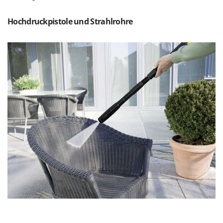
Sprühgeräte für Pflanzenbehandlung
Infaco
Stäubegeräte für Traktor
Hochdruckpistole und Strahlrohre
Intec
Staubsauger - Elektrobesen
Intex
Iseki
T
Teppichreiniger und Teppichbodenreiniger
Italyco
Thermische und mechanische Unkrautbrenner
ITM
Tomatenpressen
J
Tragbare Powerstationen
JOLLY ITALIA
Traktor-Heckenscheren mit Ausleger
K
KAAZ
U
Umfüllpumpen
Karcher
Umkehrfräsen
Kasco
Kemper
V
Vakuumiergeräte
Kenwood
Vertikutierer
Keter