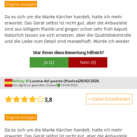
Original anzeigen
Leistung
Benutzerfreundlichkeit
Da es sich um die Marke Kärcher handelt, hatte ich mehr
Qualität / Preis
erwartet. Das Gerät selbst ist recht gut, aber die Anbauteile
sind aus billigem Plastik und gingen schon sehr früh kaputt.
Schwierigkeitsgrad Zusammenbau
Natürlich lassen sie sich ersetzen, aber die Qualitätskontrolle
Verpackung
und die Liebe zum Detail sind mangelhaft. Würde ich wieder
einen Kärcher kaufen? Ich würde mir vorher auf jeden Fall die
War Ihnen diese Bewertung hilfreich?
Konkurrenz ansehen.
Ja
(2)
Nein
(0)
Ashley M.
Lucena del puerto (Huelva)
26/02/2026
Von AgriEuro geprüfter Einkauf
14/04/2025
3,8
Siehe Einzelheiten
Robustheit
Original anzeigen
Leistung
Benutzerfreundlichkeit
Da es sich um die Marke Kärcher handelt, hatte ich mehr
Qualität / Preis
erwartet. Das Gerät selbst ist recht gut, aber die Anbauteile