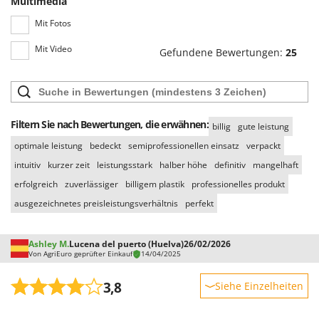
Multimedia
Mit Fotos
Mit Video
Gefundene Bewertungen:
25
Filtern Sie nach Bewertungen, die erwähnen:
billig
gute leistung
optimale leistung
bedeckt
semiprofessionellen einsatz
verpackt
intuitiv
kurzer zeit
leistungsstark
halber höhe
definitiv
mangelhaft
erfolgreich
zuverlässiger
billigem plastik
professionelles produkt
ausgezeichnetes preisleistungsverhältnis
perfekt
Ashley M.
Lucena del puerto (Huelva)
26/02/2026
Von AgriEuro geprüfter Einkauf
14/04/2025
3,8
Siehe Einzelheiten
Robustheit