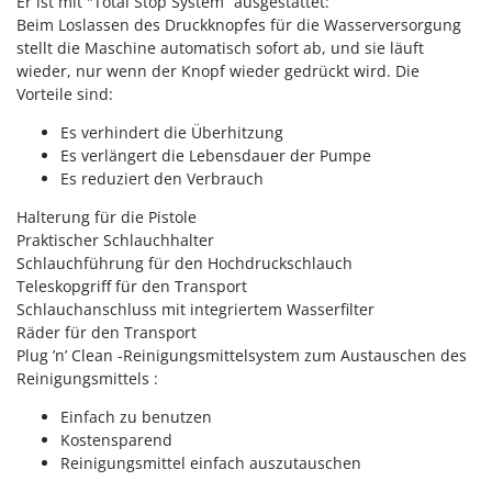
Er ist mit "Total Stop System“ ausgestattet:
Rato
Beim Loslassen des Druckknopfes für die Wasserversorgung
Reber
stellt die Maschine automatisch sofort ab, und sie läuft
wieder, nur wenn der Knopf wieder gedrückt wird. Die
Redback
Vorteile sind:
Resto Italia
Es verhindert die Überhitzung
Ribimex
Es verlängert die Lebensdauer der Pumpe
Ripartrak
Es reduziert den Verbrauch
Ritter
Halterung für die Pistole
River Systems
Praktischer Schlauchhalter
Schlauchführung für den Hochdruckschlauch
Robomow
Teleskopgriff für den Transport
Rossofuoco
Schlauchanschluss mit integriertem Wasserfilter
Räder für den Transport
Rover Pompe
Plug ’n’ Clean -Reinigungsmittelsystem zum Austauschen des
Royal Food
Reinigungsmittels :
Ryobi
Einfach zu benutzen
Kostensparend
S
Reinigungsmittel einfach auszutauschen
S.T.P.