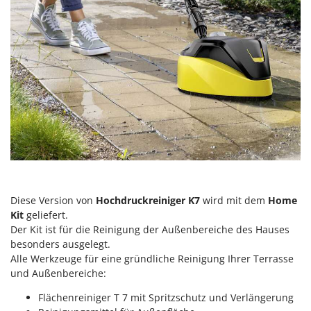
Makita
MAMMAMIA
Marcato
Marina Systems
Master
Mastercook
McCulloch
MCH
Michelin
Mille
Diese Version von
Hochdruckreiniger K7
wird mit dem
Home
Kit
geliefert.
Minox
Der Kit ist für die Reinigung der Außenbereiche des Hauses
Mockmill
besonders ausgelegt.
More than chef
Alle Werkzeuge für eine gründliche Reinigung Ihrer Terrasse
und Außenbereiche:
MOSA
Flächenreiniger T 7 mit Spritzschutz und Verlängerung
MOVA