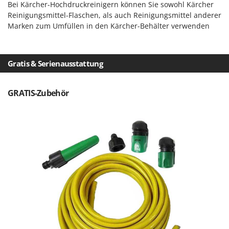
Santos
Bei Kärcher-Hochdruckreinigern können Sie sowohl Kärcher
Reinigungsmittel-Flaschen, als auch Reinigungsmittel anderer
Sbaraglia
Marken zum Umfüllen in den Kärcher-Behälter verwenden
Schnitzer
Seven Italy
Gratis & Serienausstattung
Shark
Shindaiwa
GRATIS-Zubehör
Silky
Simatech
Sirman
Skil
Smartwood
Smeg
Snapper
Solidur
Spice Electronics