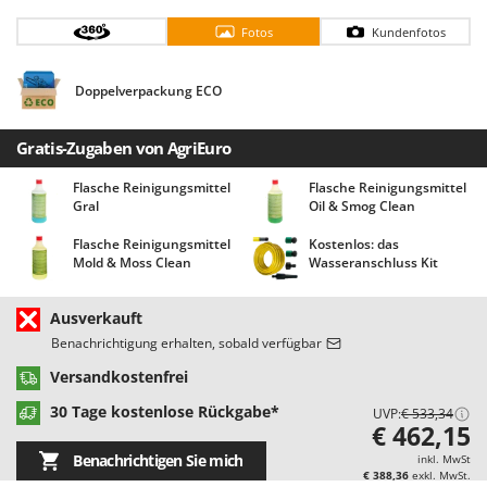
Bodenreinigungsmaschinen
Barbieri
Fotos
Kundenfotos
Brutmaschinen Inkubatoren
Batavia
Bürsten für den Außenbereich
Benassi
Doppelverpackung ECO
Beper
D
Dampfreiniger und Dampfbesen
Berkel
Gratis-Zugaben von AgriEuro
Bernardi
Flasche Reinigungsmittel
Flasche Reinigungsmittel
E
Einachsschlepper
Gral
Oil & Smog Clean
Bertolini Pumps
Elektrische Tauchpumpen
Besser Vacuum
Flasche Reinigungsmittel
Kostenlos: das
Mold & Moss Clean
Wasseranschluss Kit
Erdbohrer
Bestway
Erntenetze für Obst und Oliven
Beta tools
Ausverkauft
Bissell
Benachrichtigung erhalten, sobald verfügbar
F
Feder Grubber
Black & Decker
Versandkostenfrei
Feldspritzen für Pflanzenschutz
BlackStone
30 Tage kostenlose Rückgabe*
UVP:
€ 533,34
€ 462,15
Fensterreiniger
Blue Bird
Benachrichtigen Sie mich
inkl. MwSt
Fleischwolf
Bomet
€ 388,36
exkl. MwSt.