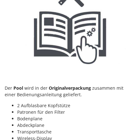
Vogelscheuchen - Vogelabwehr
KitchenAid
W
Komo
Wasserpumpen
L
Wasserpumpen für Traktoren
Laica
Wein- und Obstpressen
Lampacrescia - MGM
Wein- und Ölschichtenfilter
Landxcape
Weitere Produkte
LAR Casalinghi
Wiesenwalzen für Traktor
Lavor
Wippsägen
Linea VZ
Wurstfüller
Lisam
Der
Pool
wird in der
Originalverpackung
zusammen mit
einer Bedienungsanleitung geliefert.
Z
Lotusgrill
Zerstäuber
2 Aufblasbare Kopfstütze
M
Zinkeneggen
Patronen für den Filter
M.A.I.BO.
Bodenplane
Zubehör für Rasentraktoren
Macom
Abdeckplane
Transporttasche
Macte Ovens
Wireless-Display