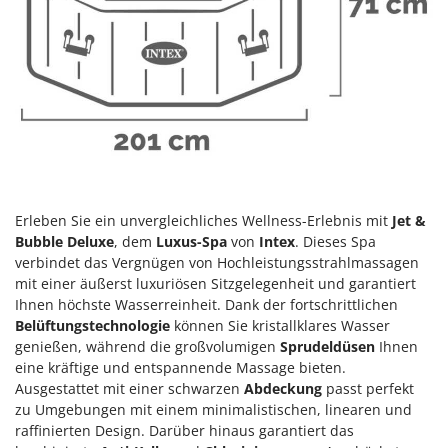
Klimaanlagen – Klimageräte
E
Knetmaschinen
Echo
Knochensägen
EcoFlow
Kompressoren - elektrisch
Edilmark
Kompressoren für Ernte und Baumschnitt
Effeuno
Kreiseleggen
Einhell
Küchenreiben - elektrisch
Elegen
Kükenaufzuchtboxen
Erleben Sie ein unvergleichliches Wellness-Erlebnis mit
Jet &
Energy Gruppi
Bubble Deluxe
, dem
Luxus-Spa
von
Intex
. Dieses Spa
Enotecnica Pillan
verbindet das Vergnügen von Hochleistungsstrahlmassagen
L
Laderampe aus Aluminium
mit einer äußerst luxuriösen Sitzgelegenheit und garantiert
Eschenfelder
Ihnen höchste Wasserreinheit. Dank der fortschrittlichen
Laubsauger - Laubbläser
EuroMech
Belüftungstechnologie
können Sie kristallklares Wasser
Laubsauger auf Rädern
Eurosystems
genießen, während die großvolumigen
Sprudeldüsen
Ihnen
Luftentfeuchter
eine kräftige und entspannende Massage bieten.
Ausgestattet mit einer schwarzen
Abdeckung
passt perfekt
F
Luftkühler
FAC
zu Umgebungen mit einem minimalistischen, linearen und
raffinierten Design. Darüber hinaus garantiert das
Fama Industrie