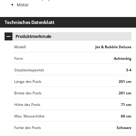
Makita
Motor
MAMMAMIA
Marcato
Technisches Datenblatt
Marina Systems
Produktmerkmale
Master
Modell
Jet & Bubble Deluxe
Mastercook
McCulloch
Form
Achteckig
MCH
Sitzplatzkapazität
3-4
Michelin
Länge des Pools
201 cm
Mille
Breite des Pools
201 cm
Minox
Mockmill
Höhe des Pools
71 cm
More than chef
Max. Wasserhöhe
60 cm
MOSA
Farbe des Pools
Schwarz
MOVA