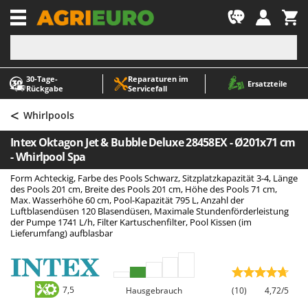
-1
30‑Tage-
Reparaturen im
A
A
Ersatzteile
Rückgabe
Servicefall
Abbeermaschinen - Traubenmühlen
ABAC
<
Abfüllgeräte
AgriEuro Premium
Whirlpools
Akku Gartenscheren
AgriEuro TOP-LINE
Intex Oktagon Jet & Bubble Deluxe 28458EX - Ø201x71 cm
Akku Gras- und Strauchscheren
AGT
- Whirlpool Spa
Akku-Stichsägen
Aima
Form Achteckig, Farbe des Pools Schwarz, Sitzplatzkapazität 3-4, Länge
des Pools 201 cm, Breite des Pools 201 cm, Höhe des Pools 71 cm,
Allzwecktransporter - Motorschubkarren
Airmec
Max. Wasserhöhe 60 cm, Pool-Kapazität 795 L, Anzahl der
Luftblasendüsen 120 Blasendüsen, Maximale Stundenförderleistung
Alu-Teleskopleitern
AL-KO
der Pumpe 1741 L/h, Filter Kartuschenfilter, Pool Kissen (im
Lieferumfang) aufblasbar
Anbaubagger Heckbagger für Traktoren
ALA 2000
Arbeitsschutzkleidung
Alce
Aschesauger
Alpina
7,5
Hausgebrauch
(10)
4,72/5
Astkettensägen - Hochentaster
Ama