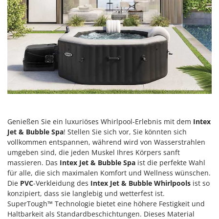
Forest Master
P
Palettengabeln für Traktoren
Francini
Pelletpressen
G
Pflüge für Traktor
G3 Ferrari
Planierschilder für Traktoren
Gardena
Plasmaschneider
Garofalo
Poolroboter
GeoTech
Pools
GeoTech Pro
Poolstaubsauger
Genießen Sie ein luxuriöses Whirlpool-Erlebnis mit dem
Intex
Gierre
Jet & Bubble Spa
! Stellen Sie sich vor, Sie könnten sich
Ginko - MGM
R
vollkommen entspannen, während wird von Wasserstrahlen
Rasenmäher
umgeben sind, die jeden Muskel Ihres Körpers sanft
Gipeco
Rasensodenschneider
massieren. Das
Intex Jet & Bubble Spa
ist die perfekte Wahl
Girmi
für alle, die sich maximalen Komfort und Wellness wünschen.
Rasentraktoren Aufsitzmäher
Goodyear
Die
PVC
-Verkleidung des
Intex Jet & Bubble Whirlpools
ist so
Rasentrimmer - Kantenschneider
konzipiert, dass sie langlebig und wetterfest ist.
GRAEF
SuperTough™ Technologie bietet eine höhere Festigkeit und
Rasentrimmer - Motorsensen - Freischneider
Gre
Haltbarkeit als Standardbeschichtungen. Dieses Material