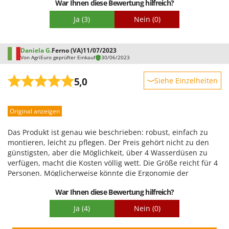
War Ihnen diese Bewertung hilfreich?
Montage hatte, die sehr kompliziert schien, stellte sich
heraus, dass es eine ganz einfache Sache war. Die einzige
Ja
(3)
Nein
(0)
Vorsichtsmaßnahme besteht darin, es zu zweit zu tun.
Daniela G.
Ferno (VA)
11/07/2023
Von AgriEuro geprüfter Einkauf
30/06/2023
5,0
Siehe Einzelheiten
Robustheit
Original anzeigen
Leistung
Benutzerfreundlichkeit
Das Produkt ist genau wie beschrieben: robust, einfach zu
Qualität / Preis
montieren, leicht zu pflegen. Der Preis gehört nicht zu den
günstigsten, aber die Möglichkeit, über 4 Wasserdüsen zu
Schwierigkeitsgrad Zusammenbau
verfügen, macht die Kosten völlig wett. Die Größe reicht für 4
Verpackung
Personen. Möglicherweise könnte die Ergonomie der
Kopfstützen verbessert werden, da sie nicht über das Becken
War Ihnen diese Bewertung hilfreich?
reichen. Das Paket kam pünktlich an, obwohl wir es mitten im
Sommer bestellt haben. Sehr empfehlenswert!
Ja
(4)
Nein
(0)