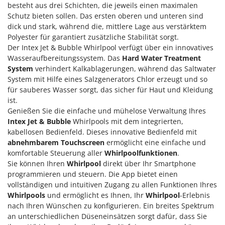
Reinigungsmaschinen für Fassaden, Fenster und PV-Anlagen
besteht aus drei Schichten, die jeweils einen maximalen
GreenBay
Schutz bieten sollen. Das ersten oberen und unteren sind
Rührtöpfe mit Elektrischem Rührwerk
Greenworks
dick und stark, während die, mittlere Lage aus verstärktem
Rupfmaschinen
Polyester für garantiert zusätzliche Stabilität sorgt.
GRIFO
Der Intex Jet & Bubble Whirlpool verfügt über ein innovatives
S
GVS
Wasseraufbereitungssystem. Das
Hard Water Treatment
Sämaschinen und Düngerstreuer
GYS
System
verhindert Kalkablagerungen, während das Saltwater
Scheibenpflüge
System mit Hilfe eines Salzgenerators Chlor erzeugt und so
für sauberes Wasser sorgt, das sicher für Haut und Kleidung
H
Schneefräsen
Hailo
ist.
Schneeräumer
Genießen Sie die einfache und mühelose Verwaltung Ihres
Helvi
Schrotmühlen - elektrisch
Intex Jet & Bubble
Whirlpools mit dem integrierten,
Henx
kabellosen Bedienfeld. Dieses innovative Bedienfeld mit
Schwader für Traktoren
abnehmbarem Touchscreen
ermöglicht eine einfache und
HiKOKI
Schweißgeräte
komfortable Steuerung aller
Whirlpoolfunktionen
.
Honda
Sie können Ihren
Whirlpool
direkt über Ihr Smartphone
Seilwinden - Motorseilwinden
programmieren und steuern. Die App bietet einen
I
Sichelmähwerke für Traktoren
vollständigen und intuitiven Zugang zu allen Funktionen Ihres
Idromatic
Whirlpools
und ermöglicht es Ihnen, Ihr
Whirlpool
-Erlebnis
Sichelmulcher für Traktoren
Il-Tec
nach Ihren Wünschen zu konfigurieren. Ein breites Spektrum
Sortierer für Oliven
an unterschiedlichen Düseneinsätzen sorgt dafür, dass Sie
Imperia