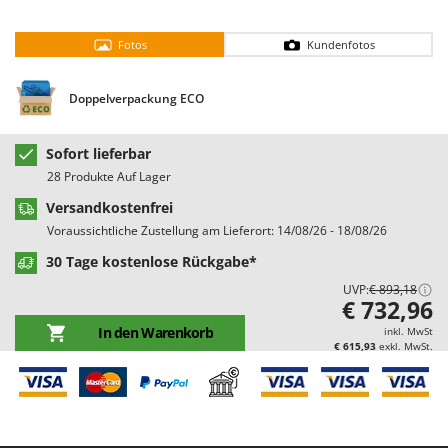
Bodenreinigungsmaschinen
Barbieri
Brutmaschinen Inkubatoren
Batavia
Fotos
Kundenfotos
Bürsten für den Außenbereich
Benassi
Doppelverpackung ECO
Beper
D
Dampfreiniger und Dampfbesen
Berkel
Sofort lieferbar
Bernardi
E
28 Produkte Auf Lager
Einachsschlepper
Bertolini Pumps
Versandkostenfrei
Elektrische Tauchpumpen
Besser Vacuum
Voraussichtliche Zustellung am Lieferort: 14/08/26 - 18/08/26
Erdbohrer
Bestway
30 Tage kostenlose Rückgabe*
Erntenetze für Obst und Oliven
Beta tools
UVP:
€ 893,18
€ 732,96
Bissell
F
In den Warenkorb
inkl. MwSt
Feder Grubber
Black & Decker
€ 615,93
exkl. MwSt.
Feldspritzen für Pflanzenschutz
BlackStone
Fensterreiniger
Blue Bird
Fleischwolf
Bomet