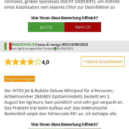
normales, grobes Speisesalz (NICHT IODISIERT), um mithilfe
lange; man muss den Pool morgens einschalten, um abends
eines Katalysators sein eigenes Chlor zur Desinfektion zu
eine angenehme Temperatur zu erreichen. Es gibt jedoch
produzieren. Die Wasserwerte lassen sich einfach mit
viele weitere Vorteile, und nach zwei Jahren Nutzung kann ich
War Ihnen diese Bewertung hilfreich?
Teststreifen (eine Packung ist im Lieferumfang enthalten)
diesen Pool empfehlen.
überwachen und der leicht zu bedienende Innenfilter muss
Ja
(12)
Nein
(7)
sauber gehalten werden. Die Düsen sind kraftvoll und
regulierbar, die seitlichen Sprudeldüsen haben einen festen
Wasserstrahl. Auch das Heizsystem ist hervorragend und hält
MARZENNA B.
Costa di rovigo (RO)
14/08/2023
die gewünschte Temperatur konstant. Ich bin rundum
Von AgriEuro geprüfter Einkauf
02/08/2023
zufrieden.
4,0
Siehe Einzelheiten
Robustheit
Original anzeigen
Leistung
Benutzerfreundlichkeit
Der INTEX Jet & Bubble Deluxe Whirlpool für 4 Personen,
Qualität / Preis
Artikelnummer 28458EX (Spitzenmodell), bestellt am 2.
August bei Agrieuro, kam pünktlich und sehr gut verpackt an.
Schwierigkeitsgrad Zusammenbau
Das Problem trat beim Aufbau auf: Das elektronische
Verpackung
Bedienfeld zeigte den Fehlercode E81 an. Ich befolgte alle
Anweisungen in der Bedienungsanleitung, doch trotz der
War Ihnen diese Bewertung hilfreich?
Hilfe eines Elektrikers blieb das Problem bestehen. Nach