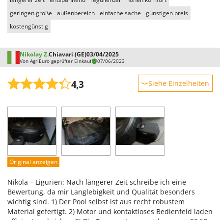
Tornado
geringen größe
außenbereich
einfache sache
günstigen preis
Tre Spade
kostengünstig
Trev - Abrek - TecnoVIR
Trotec
Nikolay Z.
Chiavari (GE)
03/04/2025
Von AgriEuro geprüfter Einkauf
07/06/2023
Troy-Bilt
4,3
Siehe Einzelheiten
U
Udor
Robustheit
Unger
Leistung
Benutzerfreundlichkeit
V
Verdemax
Qualität / Preis
Vesco
Schwierigkeitsgrad Zusammenbau
Original anzeigen
Volpi
Verpackung
Nikola – Ligurien: Nach längerer Zeit schreibe ich eine
W
Bewertung, da mir Langlebigkeit und Qualität besonders
Waldner
wichtig sind. 1) Der Pool selbst ist aus recht robustem
Weber
Material gefertigt. 2) Motor und kontaktloses Bedienfeld laden