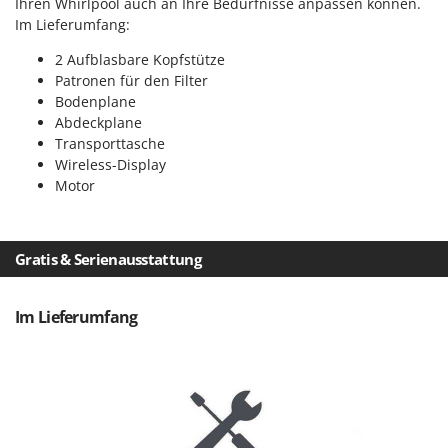
Sprühgeräte für Pflanzenbehandlung
Ihren Whirlpool auch an Ihre Bedürfnisse anpassen können.
Infaco
Im Lieferumfang:
Stäubegeräte für Traktor
Intec
2 Aufblasbare Kopfstütze
Staubsauger - Elektrobesen
Intex
Patronen für den Filter
Bodenplane
Iseki
T
Teppichreiniger und Teppichbodenreiniger
Abdeckplane
Italyco
Transporttasche
Thermische und mechanische Unkrautbrenner
ITM
Wireless-Display
Tomatenpressen
Motor
J
Tragbare Powerstationen
JOLLY ITALIA
Traktor-Heckenscheren mit Ausleger
Gratis & Serienausstattung
K
KAAZ
U
Umfüllpumpen
Karcher
Im Lieferumfang
Umkehrfräsen
Kasco
Kemper
V
Vakuumiergeräte
Kenwood
Vertikutierer
Keter