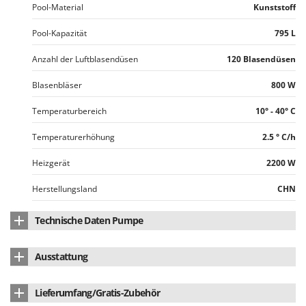
Pool-Material
Kunststoff
Mowox
MTD
Pool-Kapazität
795 L
N
Anzahl der Luftblasendüsen
120 Blasendüsen
New O.M.R.A.
Blasenbläser
800 W
Nilfisk
Ninja
Temperaturbereich
10° - 40° C
Novatec
Temperaturerhöhung
2.5 ° C/h
Novital
Heizgerät
2200 W
NuAir
Herstellungsland
CHN
NuovaFac
Technische Daten Pumpe
O
Officine Savioli
Maximale Stundenförderleistung der Pumpe
1741 L/h
Oliviero
Ausstattung
Filter
Kartuschenfilter
Olix
Abdeckhaube (im Lieferumfang)
ja
Lieferumfang/Gratis-Zubehör
OMA
Kartuschenfilter
4 Nr.