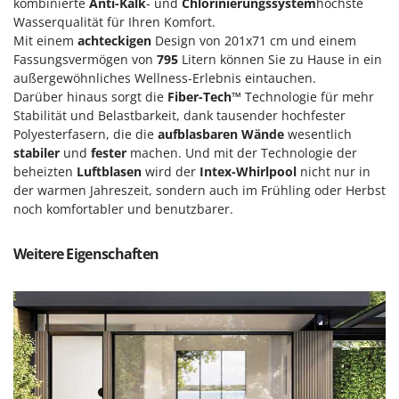
M
kombinierte
Anti-Kalk
- und
Chlorinierungssystem
höchste
Mähroboter
Famag
Wasserqualität für Ihren Komfort.
Maisentkörnungsmaschinen
Famur
Mit einem
achteckigen
Design von 201x71 cm und einem
Fassungsvermögen von
795
Litern können Sie zu Hause in ein
Manuelle Heckenscheren
FARMER
außergewöhnliches Wellness-Erlebnis eintauchen.
Mehrzweck-Sauggeräte
FBC
Darüber hinaus sorgt die
Fiber-Tech™
Technologie für mehr
Minibacköfen
Stabilität und Belastbarkeit, dank tausender hochfester
Ferrari Group
Polyesterfasern, die die
aufblasbaren
Wände
wesentlich
Motorhacken - Gartenfräsen
Ferroni
stabiler
und
fester
machen. Und mit der Technologie der
Motorspritzen
beheizten
Luftblasen
wird der
Intex-Whirlpool
nicht nur in
Ferrua
der warmen Jahreszeit, sondern auch im Frühling oder Herbst
Mulcher für Traktor
FIAC
noch komfortabler und benutzbarer.
FIEM
N
Notstromaggregat
Weitere Eigenschaften
Fimar
Nudelmaschinen
FINI
Fiorentini
O
Obstmühlen Obsthäcksler Obstmuser
Fiskars
Obstpressen
Flymo
Olivenernter und Schüttler
Fontana Forni