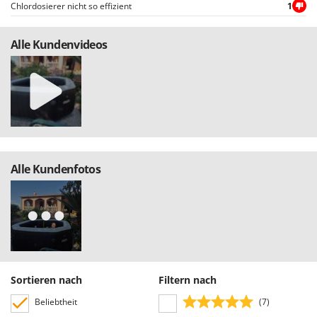
Santos
Chlordosierer nicht so effizient
1
Sbaraglia
Alle Kundenvideos
Schnitzer
Seven Italy
Shark
Shindaiwa
Silky
Simatech
Alle Kundenfotos
Sirman
Skil
Smartwood
Smeg
Snapper
Sortieren nach
Filtern nach
Solidur
Beliebtheit
(7)
Spice Electronics