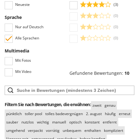
Spiralmac
Neueste
(3)
Spring Protezione
(0)
Sprache
Spyro
Nur auf Deutsch
(0)
Stanley
Alle Sprachen
(0)
Stiga
Stocker
Multimedia
Sunseeker
Mit Fotos
Mit Video
T
Gefundene Bewertungen:
10
Tecla
TecnoGen
Tellarini Pompe
Filtern Sie nach Bewertungen, die erwähnen:
Telwin
zweit
genau
pünktlich
toller pool
tolles badevergnügen
2. august
häufig
erneut
Tenco
sauber
nutzlos
wichtig
manuell
optisch
konstant
entfernt
Tineco
umgehend
verpackt
vorrätig
unbequem
enthalten
kompliziert
Titania
längerer zeit
entspannend
regulierbar
hohen komfort