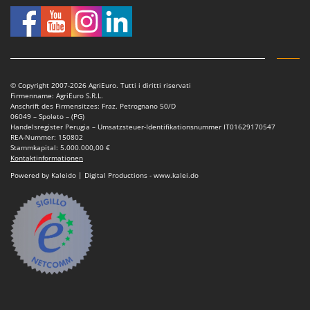
© Copyright 2007-2026 AgriEuro. Tutti i diritti riservati
Firmenname: AgriEuro S.R.L.
Anschrift des Firmensitzes: Fraz. Petrognano 50/D
06049 – Spoleto – (PG)
Handelsregister Perugia – Umsatzsteuer-Identifikationsnummer IT01629170547
REA-Nummer: 150802
Stammkapital: 5.000.000,00 €
Kontaktinformationen
Powered by Kaleido | Digital Productions - www.kalei.do