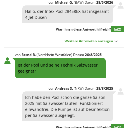
von
Michael
G.
(BAW)
Datum
28/5/2026
Hallo, der Intex Pool 28458EX hat insgesamt
4 Jet Düsen
Ja
(2)
War Ihnen diese Antwort hilfreich?
Weitere Antworten anzeigen
von
Bernd
B.
(Nordrhein-Westfalen)
Datum
26/8/2025
Ist der Pool und seine Technik Salzwasser
geeignet?
von
Andreas
S.
(NRW)
Datum
28/8/2025
Ich habe den Pool schon die ganze Saison
2025 mit Salzwasser laufen. Funktioniert
einwandfrei. Die Pumpe ist auf Desinfektion
per Salzwasser ausgelegt.
Ja
(1)
War Ihnen diese Antwort hilfreich?