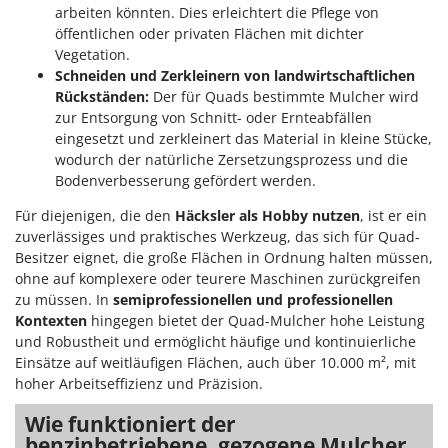
WIDU
arbeiten könnten. Dies erleichtert die Pflege von
öffentlichen oder privaten Flächen mit dichter
Wiper EcoRobot
Vegetation.
Wolf Garten
Schneiden und Zerkleinern von landwirtschaftlichen
Wortex
Rückständen:
Der für Quads bestimmte Mulcher wird
zur Entsorgung von Schnitt- oder Ernteabfällen
Worx
eingesetzt und zerkleinert das Material in kleine Stücke,
wodurch der natürliche Zersetzungsprozess und die
Y
Bodenverbesserung gefördert werden.
Yard Force
Für diejenigen, die den
Häcksler als Hobby nutzen
, ist er ein
Z
zuverlässiges und praktisches Werkzeug, das sich für Quad-
Zanon
Besitzer eignet, die große Flächen in Ordnung halten müssen,
Zephir
ohne auf komplexere oder teurere Maschinen zurückgreifen
zu müssen. In
semiprofessionellen und professionellen
ZGrills
Kontexten
hingegen bietet der Quad-Mulcher hohe Leistung
Zodiac
und Robustheit und ermöglicht häufige und kontinuierliche
Zomax
Einsätze auf weitläufigen Flächen, auch über 10.000 m², mit
hoher Arbeitseffizienz und Präzision.
Wie funktioniert der
benzinbetriebene, gezogene Mulcher