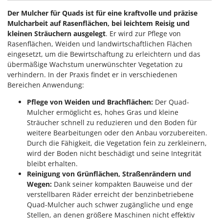
Tornado
Der Mulcher für Quads ist für eine kraftvolle und präzise
Tre Spade
Mulcharbeit auf Rasenflächen, bei leichtem Reisig und
kleinen Sträuchern ausgelegt
. Er wird zur Pflege von
Trev - Abrek - TecnoVIR
Rasenflächen, Weiden und landwirtschaftlichen Flächen
Trotec
eingesetzt, um die Bewirtschaftung zu erleichtern und das
Troy-Bilt
übermäßige Wachstum unerwünschter Vegetation zu
verhindern. In der Praxis findet er in verschiedenen
Bereichen Anwendung:
U
Udor
Pflege von Weiden und Brachflächen:
Der Quad-
Unger
Mulcher ermöglicht es, hohes Gras und kleine
Sträucher schnell zu reduzieren und den Boden für
V
weitere Bearbeitungen oder den Anbau vorzubereiten.
Verdemax
Durch die Fähigkeit, die Vegetation fein zu zerkleinern,
Vesco
wird der Boden nicht beschädigt und seine Integrität
bleibt erhalten.
Volpi
Reinigung von Grünflächen, Straßenrändern und
Wegen:
Dank seiner kompakten Bauweise und der
W
Waldner
verstellbaren Räder erreicht der benzinbetriebene
Quad-Mulcher auch schwer zugängliche und enge
Weber
Stellen, an denen größere Maschinen nicht effektiv