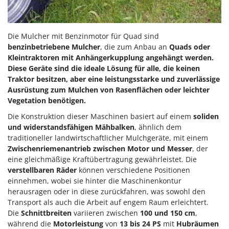
Omas
Ompagrill
Ooni
Die Mulcher mit Benzinmotor für Quad sind
benzinbetriebene Mulcher
, die zum Anbau an
Quads oder
Oriental Koshin
Kleintraktoren mit Anhängerkupplung
angehängt werden.
Outdoorchef
Diese Geräte sind die ideale Lösung für alle, die keinen
Traktor
besitzen, aber eine
leistungsstarke
und
zuverlässige
P
Ausrüstung zum Mulchen von Rasenflächen oder leichter
Palazzetti
Vegetation benötigen.
Palumbo Pavi
Die Konstruktion dieser Maschinen basiert auf einem
soliden
Partisani
und widerstandsfähigen Mähbalken
, ähnlich dem
traditioneller landwirtschaftlicher Mulchgeräte, mit einem
Paterlini
Zwischenriemenantrieb zwischen Motor und Messer
, der
Philips
eine gleichmäßige Kraftübertragung gewährleistet. Die
verstellbaren Räder
können verschiedene Positionen
Pramac
einnehmen, wobei sie hinter die Maschinenkontur
Prismafood
herausragen oder in diese zurückfahren, was sowohl den
Transport als auch die Arbeit auf engem Raum erleichtert.
R
Die
Schnittbreiten
variieren zwischen
100 und 150 cm
,
R.G.V.
während die
Motorleistung
von
13 bis 24 PS
mit
Hubräumen