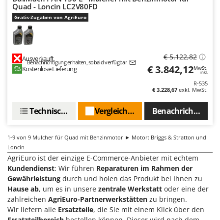
Makita
Quad - Loncin LC2V80FD
Gratis-Zugaben von AgriEuro
MAMMAMIA
Marcato
Marina Systems
€ 5.122,82
Ausverkauft
Benachrichtigung erhalten, sobald verfügbar
Master
€ 3.842,12
Kostenlose Lieferung
MwSt.
inkl.
Mastercook
R-535
€ 3.228,67
exkl. MwSt.
McCulloch
MCH
Technische Daten
Vergleichen Sie
Benachrichtigen S
Michelin
Mille
1-9
von 9 Mulcher für Quad mit Benzinmotor ► Motor: Briggs & Stratton und
Loncin
Minox
AgriEuro ist der einzige E-Commerce-Anbieter mit echtem
Mockmill
Kundendienst
: Wir führen
Reparaturen im Rahmen der
Gewährleistung
durch und holen das Produkt bei Ihnen zu
More than chef
Hause ab
, um es in unsere
zentrale Werkstatt
oder eine der
MOSA
zahlreichen
AgriEuro-Partnerwerkstätten
zu bringen.
Wir liefern alle
Ersatzteile
, die Sie mit einem Klick über den
MOVA
Ersatzteilbereich
bestellen können. Dieser wird nach dem