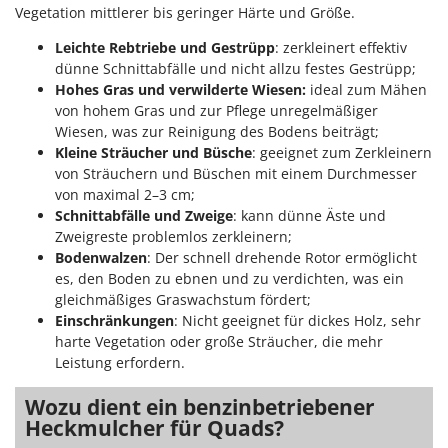
Spiralmac
Vegetation mittlerer bis geringer Härte und Größe.
Spring Protezione
Leichte Rebtriebe und Gestrüpp
: zerkleinert effektiv
dünne Schnittabfälle und nicht allzu festes Gestrüpp;
Spyro
Hohes Gras und verwilderte Wiesen:
ideal zum Mähen
Stanley
von hohem Gras und zur Pflege unregelmäßiger
Stiga
Wiesen, was zur Reinigung des Bodens beiträgt;
Kleine Sträucher und Büsche
: geeignet zum Zerkleinern
Stocker
von Sträuchern und Büschen mit einem Durchmesser
Sunseeker
von maximal 2–3 cm;
Schnittabfälle und Zweige
: kann dünne Äste und
T
Zweigreste problemlos zerkleinern;
Tecla
Bodenwalzen
: Der schnell drehende Rotor ermöglicht
TecnoGen
es, den Boden zu ebnen und zu verdichten, was ein
gleichmäßiges Graswachstum fördert;
Tellarini Pompe
Einschränkungen
: Nicht geeignet für dickes Holz, sehr
Telwin
harte Vegetation oder große Sträucher, die mehr
Leistung erfordern.
Tenco
Tineco
Wozu dient ein benzinbetriebener
Heckmulcher für Quads?
Titania