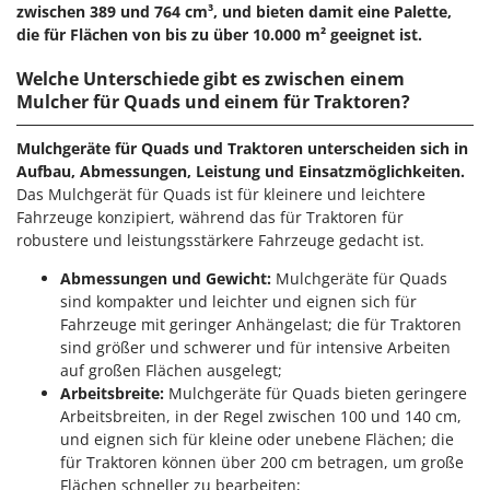
Rato
zwischen 389 und 764 cm³, und bieten damit eine Palette,
die für Flächen von bis zu über
10.000 m²
geeignet ist.
Reber
Redback
Welche Unterschiede gibt es zwischen einem
Mulcher für Quads und einem für Traktoren?
Resto Italia
Ribimex
Mulchgeräte für Quads und Traktoren unterscheiden sich in
Aufbau, Abmessungen, Leistung und Einsatzmöglichkeiten.
Ripartrak
Das Mulchgerät für Quads ist für kleinere und leichtere
Ritter
Fahrzeuge konzipiert, während das für Traktoren für
River Systems
robustere und leistungsstärkere Fahrzeuge gedacht ist.
Robomow
Abmessungen und Gewicht:
Mulchgeräte für Quads
sind kompakter und leichter und eignen sich für
Rossofuoco
Fahrzeuge mit geringer Anhängelast; die für Traktoren
Rover Pompe
sind größer und schwerer und für intensive Arbeiten
Royal Food
auf großen Flächen ausgelegt;
Arbeitsbreite:
Mulchgeräte für Quads bieten geringere
Ryobi
Arbeitsbreiten, in der Regel zwischen 100 und 140 cm,
und eignen sich für kleine oder unebene Flächen; die
S
für Traktoren können über 200 cm betragen, um große
S.T.P.
Flächen schneller zu bearbeiten;