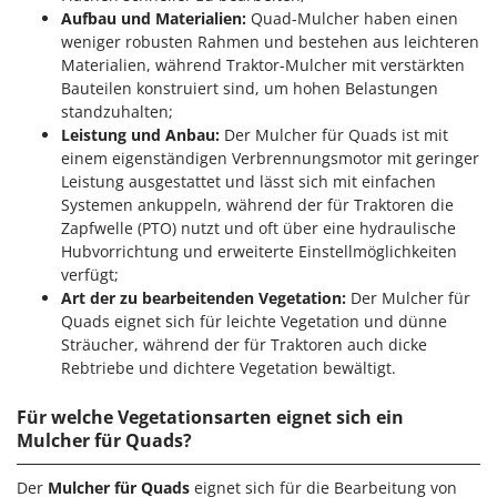
Santos
Aufbau und Materialien:
Quad-Mulcher haben einen
weniger robusten Rahmen und bestehen aus leichteren
Sbaraglia
Materialien, während Traktor-Mulcher mit verstärkten
Schnitzer
Bauteilen konstruiert sind, um hohen Belastungen
Seven Italy
standzuhalten;
Leistung und Anbau:
Der Mulcher für Quads ist mit
Shark
einem eigenständigen Verbrennungsmotor mit geringer
Shindaiwa
Leistung ausgestattet und lässt sich mit einfachen
Systemen ankuppeln, während der für Traktoren die
Silky
Zapfwelle (PTO) nutzt und oft über eine hydraulische
Simatech
Hubvorrichtung und erweiterte Einstellmöglichkeiten
verfügt;
Sirman
Art der zu bearbeitenden Vegetation:
Der Mulcher für
Skil
Quads eignet sich für leichte Vegetation und dünne
Smartwood
Sträucher, während der für Traktoren auch dicke
Rebtriebe und dichtere Vegetation bewältigt.
Smeg
Snapper
Für welche Vegetationsarten eignet sich ein
Mulcher für Quads?
Solidur
Spice Electronics
Der
Mulcher für Quads
eignet sich für die Bearbeitung von