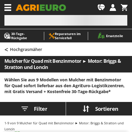
-1
30‑Tage-
Reparaturen im
A
A
Ersatzteile
Rückgabe
Servicefall
Abbeermaschinen - Traubenmühlen
ABAC
<
Abfüllgeräte
AgriEuro Premium
Hochgrasmäher
Akku Gartenscheren
AgriEuro TOP-LINE
Mulcher für Quad mit Benzinmotor ► Motor: Briggs &
Akku Gras- und Strauchscheren
AGT
Stratton und Loncin
Akku-Stichsägen
Aima
Wählen Sie aus 9 Modellen von Mulcher mit Benzinmotor
Allzwecktransporter - Motorschubkarren
Airmec
für Quad sofort lieferbar aus den AgriEuro-Logistikzentren,
mit Gratis Versand +
Kostenfreie 30-Tage-Rückgabe*
Alu-Teleskopleitern
AL-KO
Anbaubagger Heckbagger für Traktoren
ALA 2000
Filter
Sortieren
Arbeitsschutzkleidung
Alce
Aschesauger
Alpina
1-9
von 9 Mulcher für Quad mit Benzinmotor ► Motor: Briggs & Stratton und
Astkettensägen - Hochentaster
Ama
Loncin