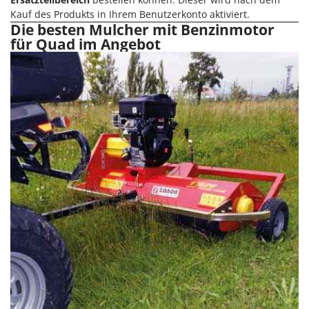
Mowox
Kauf des Produkts in Ihrem Benutzerkonto aktiviert.
Die besten Mulcher mit Benzinmotor
MTD
für Quad im Angebot
N
New O.M.R.A.
Nilfisk
Ninja
Novatec
Novital
NuAir
NuovaFac
O
Officine Savioli
Oliviero
Olix
OMA