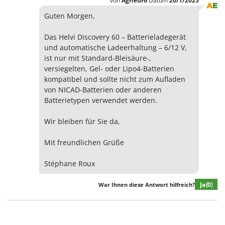
von
Agrieuro
Datum
20/1/2025
Mowox
Guten Morgen,
MTD
Das Helvi Discovery 60 – Batterieladegerät
N
und automatische Ladeerhaltung – 6/12 V,
New O.M.R.A.
ist nur mit Standard-Bleisäure-,
Nilfisk
versiegelten, Gel- oder Lipo4-Batterien
kompatibel und sollte nicht zum Aufladen
Ninja
von NICAD-Batterien oder anderen
Novatec
Batterietypen verwendet werden.
Novital
Wir bleiben für Sie da,
NuAir
NuovaFac
Mit freundlichen Grüße
O
Stéphane Roux
Officine Savioli
Ja
(0)
Oliviero
War Ihnen diese Antwort hilfreich?
Olix
OMA