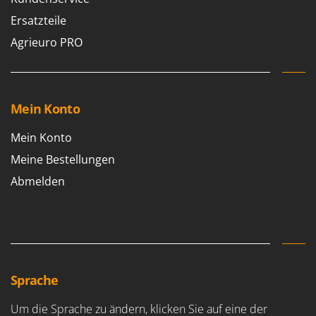
Spiralmac
Ersatzteile
Spring Protezione
Agrieuro PRO
Spyro
Stanley
Stiga
Mein Konto
Stocker
Sunseeker
Mein Konto
Meine Bestellungen
T
Tecla
Abmelden
TecnoGen
Tellarini Pompe
Telwin
Tenco
Sprache
Tineco
Titania
Um die Sprache zu ändern, klicken Sie auf eine der