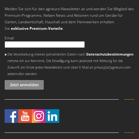
WIDU
Melden Sie sich für den agrieuro-Newsletter an und werden Sie Mitglied des
Wiper EcoRobot
Premium-Programms. Neben News und Aktionen rund um Geräte für
Wolf Garten
Garten, Landwirtschaft, Haushalt und dem Heimwerken erhalten
Sie
exklusive Premium-Vorteile
.
Wortex
Email
Worx
Es ist ein Fehler aufgetreten
Y
Die Verarbeitung meiner persönlichen Daten nach
Datenschutzbestimmungen
Yard Force
nehme ich zur Kenntnis. Die Einwilligung kann jederzeit mit Wirkung für die
Zukunft am Ende jedes Newsletters und über E-Mail an privacy[at]agrieuro.com
Z
widerrufen werden
Zanon
Zephir
ZGrills
Zodiac
Zomax