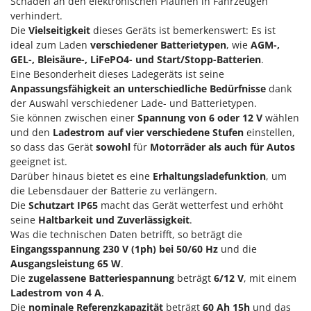
Schäden an den elektronischen Platinen in Fahrzeugen
Klimaanlagen – Klimageräte
verhindert.
E
Knetmaschinen
Die
Vielseitigkeit
dieses Geräts ist bemerkenswert: Es ist
Echo
ideal zum Laden
verschiedener Batterietypen
, wie
AGM-,
Knochensägen
EcoFlow
GEL-, Bleisäure-, LiFePO4- und Start/Stopp-Batterien
.
Kompressoren - elektrisch
Edilmark
Eine Besonderheit dieses Ladegeräts ist seine
Anpassungsfähigkeit an unterschiedliche Bedürfnisse
dank
Kompressoren für Ernte und Baumschnitt
Effeuno
der Auswahl verschiedener Lade- und Batterietypen.
Kreiseleggen
Einhell
Sie können zwischen einer
Spannung von 6 oder 12 V
wählen
Küchenreiben - elektrisch
und den
Ladestrom auf vier verschiedene Stufen
einstellen,
Elegen
so dass das Gerät
sowohl
für
Motorräder als auch für Autos
Kükenaufzuchtboxen
Energy Gruppi
geeignet ist.
Darüber hinaus bietet es eine
Erhaltungsladefunktion
, um
Enotecnica Pillan
L
die Lebensdauer der Batterie zu verlängern.
Laderampe aus Aluminium
Eschenfelder
Die
Schutzart IP65
macht das Gerät wetterfest und erhöht
Laubsauger - Laubbläser
EuroMech
seine
Haltbarkeit und Zuverlässigkeit
.
Laubsauger auf Rädern
Was die technischen Daten betrifft, so beträgt die
Eurosystems
Eingangsspannung
230 V (1ph) bei 50/60 Hz
und die
Luftentfeuchter
Ausgangsleistung 65 W
.
F
Luftkühler
Die
zugelassene Batteriespannung
beträgt
6/12 V
, mit einem
FAC
Ladestrom von 4 A
.
Fama Industrie
Die
nominale Referenzkapazität
beträgt
60 Ah 15h
und das