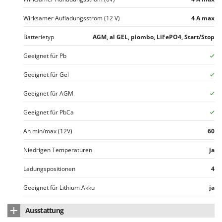
Vogelscheuchen - Vogelabwehr
KitchenAid
Wirksamer Aufladungsstrom (12 V)
4 A max
W
Komo
Wasserpumpen
Batterietyp
AGM, al GEL, piombo, LiFePO4, Start/Stop
L
Wasserpumpen für Traktoren
Laica
Geeignet für Pb
Wein- und Obstpressen
Lampacrescia - MGM
Wein- und Ölschichtenfilter
Geeignet für Gel
Landxcape
Weitere Produkte
Geeignet für AGM
LAR Casalinghi
Wiesenwalzen für Traktor
Lavor
Geeignet für PbCa
Wippsägen
Linea VZ
Ah min/max (12V)
60
Wurstfüller
Lisam
Niedrigen Temperaturen
ja
Z
Lotusgrill
Zerstäuber
Ladungspositionen
4
M
Zinkeneggen
M.A.I.BO.
Geeignet für Lithium Akku
ja
Zubehör für Rasentraktoren
Macom
Ausstattung
Macte Ovens