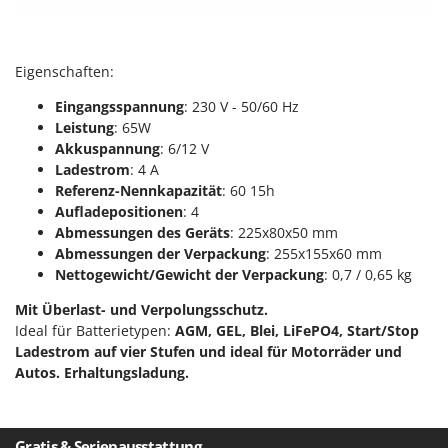
Forest Master
P
Palettengabeln für Traktoren
Francini
Pelletpressen
Eigenschaften:
G
Pflüge für Traktor
G3 Ferrari
Eingangsspannung
: 230 V - 50/60 Hz
Planierschilder für Traktoren
Leistung
: 65W
Gardena
Akkuspannung
: 6/12 V
Plasmaschneider
Garofalo
Ladestrom
: 4 A
Poolroboter
Referenz-Nennkapazität
: 60 15h
GeoTech
Aufladepositionen
: 4
Pools
GeoTech Pro
Abmessungen des Geräts
: 225x80x50 mm
Poolstaubsauger
Abmessungen der Verpackung
: 255x155x60 mm
Gierre
Nettogewicht/Gewicht der Verpackung
: 0,7 / 0,65 kg
Ginko - MGM
R
Rasenmäher
Mit Überlast- und Verpolungsschutz.
Gipeco
Rasensodenschneider
Ideal für Batterietypen:
AGM, GEL, Blei, LiFePO4, Start/Stop
Girmi
Ladestrom auf vier Stufen und ideal für Motorräder und
Rasentraktoren Aufsitzmäher
Autos. Erhaltungsladung.
Goodyear
Rasentrimmer - Kantenschneider
GRAEF
Rasentrimmer - Motorsensen - Freischneider
Gre
Gratis & Serienausstattung