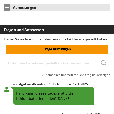
Makita
Mikroprozessor
Mikroprozessorsteuerung
Abmessungen
MAMMAMIA
Abmessung Produkt cm (LxBxH)
225x80x50 mm
Marcato
Marina Systems
Nettogewicht
0.65 kg
Fragen und Antworten
Master
Verpackung
Originalverpackung
Fragen Sie andere Kunden, die dieses Produkt bereits gekauft haben
Mastercook
Abmessung Verpackung/en cm (LxBxH)
255x155x60 mm
McCulloch
Frage hinzufügen
Gesamtgewicht mit Verpackung
0.7 kg
MCH
Michelin
Mille
Automatisch übersetzter Text
Original anzeigen
Minox
von
AgriEuro-Benutzer
(Ardèche)
Datum
17/1/2025
Mockmill
Hallo Kann dieses Ladegerät bitte
More than chef
Lithiumbatterien laden? DANKE
MOSA
MOVA