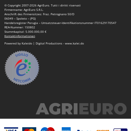
© Copyright 2007-2026 AgriEuro. Tutti i diritti riservati
Firmenname: AgriEuro S.R.L.
Anschrift des Firmensitzes: Fraz. Petrognano 50/D
06049 – Spoleto – (PG)
Handelsregister Perugia – Umsatzsteuer-Identifikationsnummer IT01629170547
REA-Nummer: 150802
Stammkapital: 5.000.000,00 €
Kontaktinformationen
Powered by Kaleido | Digital Productions - www.kalei.do