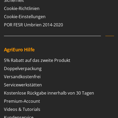
Sicherheit
Santos
Cookie-Richtlinien
Sbaraglia
Cookie-Einstellungen
Schnitzer
POR FESR Umbrien 2014-2020
Seven Italy
Shark
Shindaiwa
AgriEuro Hilfe
Silky
Simatech
5% Rabatt auf das zweite Produkt
Sirman
Doppelverpackung
Skil
Versandkostenfrei
Smartwood
Servicewerkstätten
Smeg
Kostenlose Rückgabe innerhalb von 30 Tagen
Snapper
Premium-Account
Solidur
Videos & Tutorials
Spice Electronics
Kundenservice