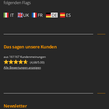
folgenden Flags
Tornado
Tre Spade
IT
UK
FR
DE
ES
Trev - Abrek - TecnoVIR
Trotec
Troy-Bilt
U
Udor
Das sagen unsere Kunden
Unger
aus 161167 Kundenmeinungen
(4,68/5.00)
V
Verdemax
Alle Bewertungen anzeigen
Vesco
Volpi
W
Waldner
Weber
Newsletter