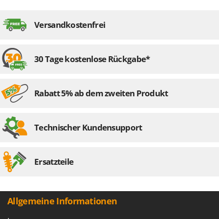
Omas
Ompagrill
Versandkostenfrei
Ooni
Oriental Koshin
30 Tage kostenlose Rückgabe*
Outdoorchef
P
Palazzetti
Rabatt 5% ab dem zweiten Produkt
Palumbo Pavi
Partisani
Technischer Kundensupport
Paterlini
Philips
Ersatzteile
Pramac
Prismafood
Allgemeine Informationen
R
R.G.V.