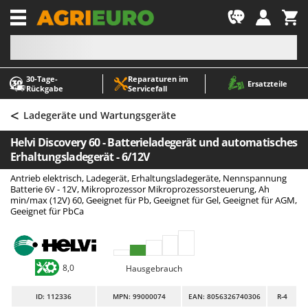
-1
30‑Tage-
Reparaturen im
A
A
Ersatzteile
Rückgabe
Servicefall
Abbeermaschinen - Traubenmühlen
ABAC
<
Abfüllgeräte
AgriEuro Premium
Ladegeräte und Wartungsgeräte
Akku Gartenscheren
AgriEuro TOP-LINE
Helvi Discovery 60 - Batterieladegerät und automatisches
Akku Gras- und Strauchscheren
AGT
Erhaltungsladegerät - 6/12V
Akku-Stichsägen
Aima
Antrieb elektrisch, Ladegerät, Erhaltungsladegeräte, Nennspannung
Batterie 6V - 12V, Mikroprozessor Mikroprozessorsteuerung, Ah
Allzwecktransporter - Motorschubkarren
Airmec
min/max (12V) 60, Geeignet für Pb, Geeignet für Gel, Geeignet für AGM,
Geeignet für PbCa
Alu-Teleskopleitern
AL-KO
Anbaubagger Heckbagger für Traktoren
ALA 2000
Arbeitsschutzkleidung
Alce
8,0
Hausgebrauch
Aschesauger
Alpina
Astkettensägen - Hochentaster
Ama
ID
: 112336
MPN: 99000074
EAN: 8056326740306
R-4