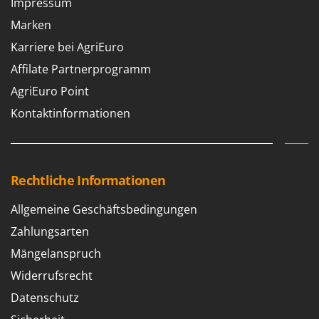
Impressum
Rato
Marken
Reber
Karriere bei AgriEuro
Redback
Affilate Partnerprogramm
Resto Italia
AgriEuro Point
Ribimex
Kontaktinformationen
Ripartrak
Ritter
River Systems
Robomow
Rechtliche Informationen
Rossofuoco
Allgemeine Geschäftsbedingungen
Rover Pompe
Zahlungsarten
Royal Food
Mängelanspruch
Ryobi
Widerrufsrecht
S
Datenschutz
S.T.P.