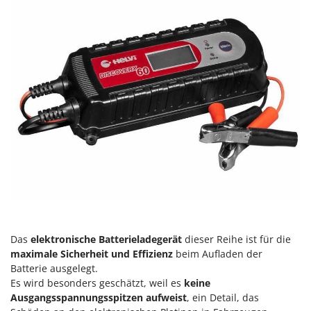
Heckenscheren
Comet
Heißluftfritteusen
Cresco
Heizkanonen und Elektroheizer
Cruccolini
Hochdruckreiniger
CTEK
Hochgrasmäher
D
Holzbacköfen Außenbereich für Pizza und Braten
Dal Degan
Holzspalter
DCG
Hubwagen
Deca
DeWalt
K
Kabelpflüge für die Drainage
Di Martino
Kartoffellegemaschine für Traktoren
Diavola Pro
Kartoffelroder für Traktoren
Das
elektronische Batterieladegerät
dieser Reihe ist für die
Diesse
maximale Sicherheit und Effizienz
beim Aufladen der
Kehrmaschinen
Docma
Batterie ausgelegt.
Kettensägen
Dominion
Es wird besonders geschätzt, weil es
keine
Kippbare Heckschaufeln für Traktoren
Ausgangsspannungsspitzen aufweist
, ein Detail, das
Dreame