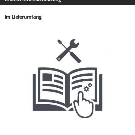
Reinigungsmaschinen für Fassaden, Fenster und PV-Anlagen
GreenBay
Rührtöpfe mit Elektrischem Rührwerk
Greenworks
Im Lieferumfang
Rupfmaschinen
GRIFO
S
GVS
Sämaschinen und Düngerstreuer
GYS
Scheibenpflüge
H
Schneefräsen
Hailo
Schneeräumer
Helvi
Schrotmühlen - elektrisch
Henx
Schwader für Traktoren
HiKOKI
Schweißgeräte
Honda
Seilwinden - Motorseilwinden
I
Sichelmähwerke für Traktoren
Idromatic
Sichelmulcher für Traktoren
Il-Tec
Sortierer für Oliven
Imperia