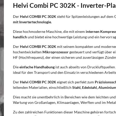
Helvi Combi PC 302K - Inverter-Pl
Der
Helvi COMBI PC 302K
steht für Spitzenleistungen auf dem 
mit Invertertechnologie
.
Diese hochmoderne Maschine, die mit einem
internen Kompres
handlich
und bietet eine hochwertige Leistung und ein hervorra
Der
Helvi COMBI PC 302K
mit seinem kompakten und modernen
hochentwickelten
Mikroprozessor
gesteuert und verfügt über 
HF (Hochfrequenz), der einen sicheren und zuverlässigen Zünd
Die
einfache Handhabung
ist auch abseits von Druckluftquellen
ideal für den Transport und den Einsatz in verschiedenen Arbe
Der
Helvi COMBI PC 302K
eignet sich perfekt zum
Präzisionssc
leitenden Materialien, einschließlich
Stahl, Edelstahl, Aluminiu
Dies macht sie unentbehrlich in Bereichen wie dem leichten un
Wartung von Großanlagen, Klimaanlagen, Werften und im Metal
Zu den zahlreichen Funktionen dieser Maschine gehören fortschr