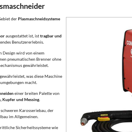
asmaschneider
Gebiet der
Plasmaschneidsysteme
sor
ausgestattet ist, ist
tragbar und
gendes Benutzererlebnis.
 Design wird von einem
einen pneumatischen Brenner ohne
mechanismus gewährleistet.
 gewährleistet, was diese Maschine
itsumgebungen macht.
hneiden
einer breiten Palette von
m, Kupfer und Messing
.
d schweren Karosseriebau, der
lbau im Allgemeinen.
ittliche Sicherheitssysteme wie