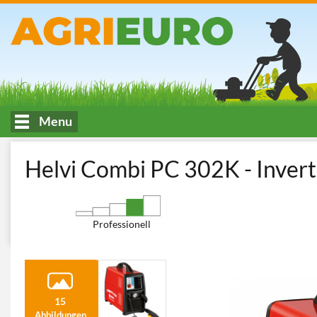
Menu
HOME
Werkstatt und Heimwerken
Plasmaschneider
Helvi
Helvi Combi PC 302K - Inver
Professionell
15
Abbildungen