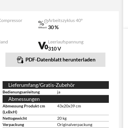
 Kompressor
Arbeitszyklus 40°
30 %
land
Leerlaufspannung
310 V
PDF-Datenblatt herunterladen
Lieferumfang/Gratis-Zubehör
Bedienungsanleitung
ja
Abmessungen
Abmessung Produkt cm
43x20x39 cm
(LxBxH)
Nettogewicht
20 kg
Verpackung
Originalverpackung