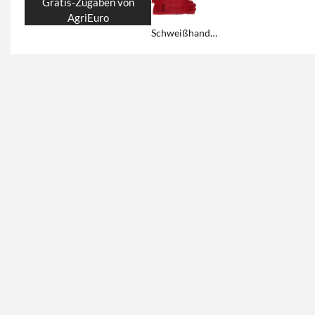
Gratis-Zugaben von
AgriEuro
Schweißhandschuhe GeoTech kostenlos!