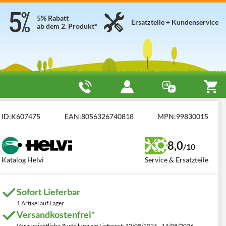
5% Rabatt
Ersatzteile + Kundenservice
ab dem 2. Produkt*
ID:
K607475
EAN:
8056326740818
MPN:
99830015
8,0
/10
Katalog Helvi
Service & Ersatzteile
Sofort Lieferbar
1 Artikel auf Lager
Versandkostenfrei*
Voraussichtliche Zustellung am Lieferort: 12/08/2026 - 14/08/2026