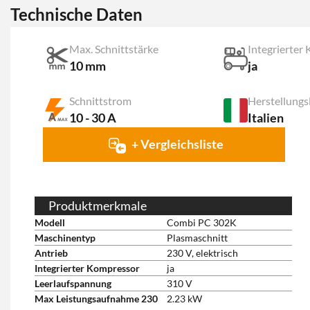
Technische Daten
Max. Schnittstärke
Integrierter
10 mm
ja
Schnittstrom
Herstellungs
10 - 30 A
Italien
+ Vergleichsliste
Produktmerkmale
Modell
Combi PC 302K
Maschinentyp
Plasmaschnitt
Antrieb
230 V, elektrisch
Integrierter Kompressor
ja
Leerlaufspannung
310 V
Max Leistungsaufnahme 230
2.23 kW