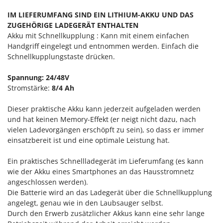
Sprühgeräte für Pflanzenbehandlung
Infaco
IM LIEFERUMFANG SIND EIN LITHIUM-AKKU UND DAS
Stäubegeräte für Traktor
Intec
ZUGEHÖRIGE LADEGERÄT ENTHALTEN
Staubsauger - Elektrobesen
Akku mit Schnellkupplung : Kann mit einem einfachen
Intex
Handgriff eingelegt und entnommen werden. Einfach die
Iseki
T
Schnellkupplungstaste drücken.
Teppichreiniger und Teppichbodenreiniger
Italyco
Thermische und mechanische Unkrautbrenner
Spannung: 24/48V
ITM
Stromstärke:
8/4 Ah
Tomatenpressen
J
Tragbare Powerstationen
Dieser praktische Akku kann jederzeit aufgeladen werden
JOLLY ITALIA
und hat keinen Memory-Effekt (er neigt nicht dazu, nach
Traktor-Heckenscheren mit Ausleger
vielen Ladevorgängen erschöpft zu sein), so dass er immer
K
KAAZ
einsatzbereit ist und eine optimale Leistung hat.
U
Umfüllpumpen
Karcher
Ein praktisches Schnellladegerät im Lieferumfang (es kann
Umkehrfräsen
Kasco
wie der Akku eines Smartphones an das Hausstromnetz
angeschlossen werden).
Kemper
V
Die Batterie wird an das Ladegerät über die Schnellkupplung
Vakuumiergeräte
Kenwood
angelegt, genau wie in den Laubsauger selbst.
Vertikutierer
Durch den Erwerb zusätzlicher Akkus kann eine sehr lange
Keter