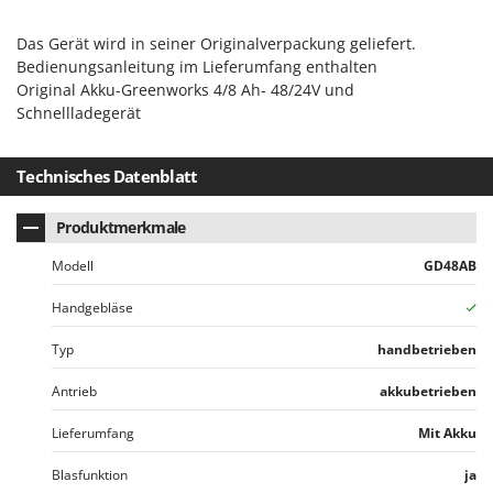
Spiralmac
Das Gerät wird in seiner Originalverpackung geliefert.
Spring Protezione
Bedienungsanleitung im Lieferumfang enthalten
Spyro
Original Akku-Greenworks 4/8 Ah- 48/24V und
Stanley
Schnellladegerät
Stiga
Technisches Datenblatt
Stocker
Sunseeker
Produktmerkmale
T
Modell
GD48AB
Tecla
TecnoGen
Handgebläse
Tellarini Pompe
Typ
handbetrieben
Telwin
Antrieb
akkubetrieben
Tenco
Lieferumfang
Mit Akku
Tineco
Titania
Blasfunktion
ja