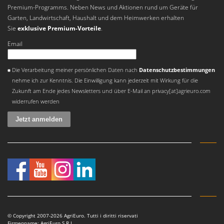
Premium-Programms. Neben News und Aktionen rund um Geräte für
Garten, Landwirtschaft, Haushalt und dem Heimwerken erhalten
Sie
exklusive Premium-Vorteile
.
Email
Es ist ein Fehler aufgetreten
Die Verarbeitung meiner persönlichen Daten nach
Datenschutzbestimmungen
nehme ich zur Kenntnis. Die Einwilligung kann jederzeit mit Wirkung für die
Zukunft am Ende jedes Newsletters und über E-Mail an privacy[at]agrieuro.com
widerrufen werden
© Copyright 2007-2026 AgriEuro. Tutti i diritti riservati
Firmenname: AgriEuro S.R.L.