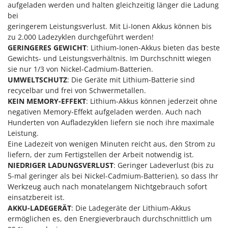
aufgeladen werden und halten gleichzeitig länger die Ladung
Mowox
bei
MTD
geringerem Leistungsverlust. Mit Li-Ionen Akkus können bis
zu 2.000 Ladezyklen durchgeführt werden!
N
GERINGERES GEWICHT
: Lithium-Ionen-Akkus bieten das beste
New O.M.R.A.
Gewichts- und Leistungsverhältnis. Im Durchschnitt wiegen
Nilfisk
sie nur 1/3 von Nickel-Cadmium-Batterien.
UMWELTSCHUTZ
: Die Geräte mit Lithium-Batterie sind
Ninja
recycelbar und frei von Schwermetallen.
Novatec
KEIN MEMORY-EFFEKT
: Lithium-Akkus können jederzeit ohne
negativen Memory-Effekt aufgeladen werden. Auch nach
Novital
Hunderten von Aufladezyklen liefern sie noch ihre maximale
NuAir
Leistung.
NuovaFac
Eine Ladezeit von wenigen Minuten reicht aus, den Strom zu
liefern, der zum Fertigstellen der Arbeit notwendig ist.
NIEDRIGER LADUNGSVERLUST
: Geringer Ladeverlust (bis zu
O
Officine Savioli
5-mal geringer als bei Nickel-Cadmium-Batterien), so dass Ihr
Werkzeug auch nach monatelangem Nichtgebrauch sofort
Oliviero
einsatzbereit ist.
Olix
AKKU-LADEGERÄT
: Die Ladegeräte der Lithium-Akkus
OMA
ermöglichen es, den Energieverbrauch durchschnittlich um