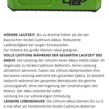
Makita
MAMMAMIA
Marcato
Marina Systems
Master
HÖHERE LAUFZEIT
: Bis zu dreimal höher als die der
Mastercook
klassischen Nickel-Cadmium-Akkus. Reduzierte
Ladehäufigkeit bei langen Einsatzzeiten.
McCulloch
Für mittlere bis große Flächen ideal geeignet.
MCH
VOLLE LEISTUNG WÄHREND DER GESAMTEN LAUFZEIT DES
AKKUS
: Die Leistung der Lithium-Ionen Akkus bleibt stabil. Im
Michelin
Gegensatz zu Nickel-Cadmium-Batterien, deren Leistung
Mille
allmählich abnimmt, halten die Lithium-Batteriezellen ihre
konstante Leistung während des gesamten Zyklus. Es besteht
Minox
dadurch während der gesamten Betriebszeit die gleiche
Mockmill
Leistungskraft, ohne Verringerung der Umdrehungen des
More than chef
Motors. Der Akku arbeitet bei voller
Leistung bis zur vollständigen Entladung.
MOSA
LÄNGERE LEBENSDAUER
: Die Lithium-Akkus können bis zu 3-
MOVA
4 mal öfter als herkömmliche Nickel-Cadmium-Batterien