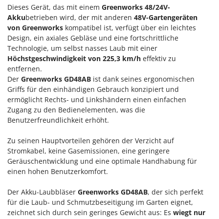
Klimaanlagen – Klimageräte
Dieses Gerät, das mit einem
Greenworks 48/24V-
E
Akku
betrieben wird, der mit anderen
48V-Gartengeräten
Knetmaschinen
Echo
von Greenworks
kompatibel ist, verfügt über ein leichtes
Knochensägen
EcoFlow
Design, ein axiales Gebläse und eine fortschrittliche
Technologie, um selbst nasses Laub mit einer
Kompressoren - elektrisch
Edilmark
Höchstgeschwindigkeit von 225,3 km/h
effektiv zu
Kompressoren für Ernte und Baumschnitt
Effeuno
entfernen.
Kreiseleggen
Der
Greenworks GD48AB
ist dank seines ergonomischen
Einhell
Griffs für den einhändigen Gebrauch konzipiert und
Küchenreiben - elektrisch
Elegen
ermöglicht Rechts- und Linkshändern einen einfachen
Kükenaufzuchtboxen
Zugang zu den Bedienelementen, was die
Energy Gruppi
Benutzerfreundlichkeit erhöht.
Enotecnica Pillan
L
Laderampe aus Aluminium
Eschenfelder
Zu seinen Hauptvorteilen gehören der Verzicht auf
Laubsauger - Laubbläser
Stromkabel, keine Gasemissionen, eine geringere
EuroMech
Geräuschentwicklung und eine optimale Handhabung für
Laubsauger auf Rädern
Eurosystems
einen hohen Benutzerkomfort.
Luftentfeuchter
F
Der Akku-Laubbläser
Greenworks GD48AB
, der sich perfekt
Luftkühler
FAC
für die Laub- und Schmutzbeseitigung im Garten eignet,
Fama Industrie
zeichnet sich durch sein geringes Gewicht aus: Es
wiegt nur