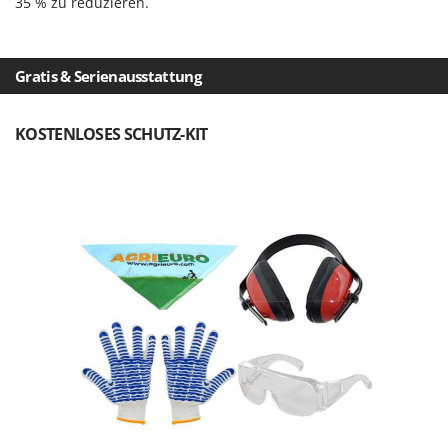
35 % zu reduzieren.
Omas
Ompagrill
Ooni
Gratis & Serienausstattung
Oriental Koshin
Outdoorchef
KOSTENLOSES SCHUTZ-KIT
P
Palazzetti
Palumbo Pavi
Partisani
Paterlini
Philips
Pramac
Prismafood
R
R.G.V.