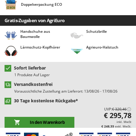
Bodenreinigungsmaschinen
Barbieri
Doppelverpackung ECO
Brutmaschinen Inkubatoren
Batavia
Gratis-Zugaben von AgriEuro
Bürsten für den Außenbereich
Benassi
Beper
Handschuhe aus
Schutzbrille
D
Baumwolle
Dampfreiniger und Dampfbesen
Berkel
Lärmschutz-Kopfhörer
Agrieuro-Halstuch
Bernardi
E
Einachsschlepper
Bertolini Pumps
Elektrische Tauchpumpen
Sofort lieferbar
Besser Vacuum
1 Produkte Auf Lager
Erdbohrer
Bestway
Versandkostenfrei
Erntenetze für Obst und Oliven
Beta tools
Voraussichtliche Zustellung am Lieferort: 13/08/26 - 17/08/26
Bissell
F
30 Tage kostenlose Rückgabe*
Feder Grubber
Black & Decker
UVP:
€ 320,46
Feldspritzen für Pflanzenschutz
€ 295,78
BlackStone
Fensterreiniger
In den Warenkorb
inkl. MwSt
Blue Bird
€ 248,55
exkl. MwSt.
Fleischwolf
Bomet