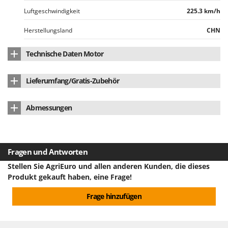
Tornado
Luftgeschwindigkeit
225.3 km/h
Tre Spade
Herstellungsland
CHN
Trev - Abrek - TecnoVIR
Trotec
Technische Daten Motor
Troy-Bilt
Motormarke
Greenworks
Lieferumfang/Gratis-Zubehör
U
Motortyp
Akkubetrieben
Udor
Bedienungsanleitung
ja
Abmessungen
Batterietyp
Li-Ion
Unger
Gewicht (ohne Batterie)
1.9 kg
Versorgung
batteriebetrieben
V
Verdemax
Abmessung Produkt cm (LxBxH)
92 x 27 x 20 cm
Spannung
48 V
Fragen und Antworten
Vesco
Nettogewicht
2 kg
Stellen Sie AgriEuro und allen anderen Kunden, die dieses
Ampere Batterie
4 Ah
Volpi
Produkt gekauft haben, eine Frage!
Verpackung
Originalverpackung
W
Frage hinzufügen
Waldner
Abmessung Verpackung/en cm (LxBxH)
40X27X20
Weber
Gesamtgewicht mit Verpackung
2.8 kg