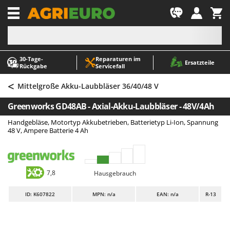
-1
30‑Tage-
Reparaturen im
A
A
Ersatzteile
Rückgabe
Servicefall
Abbeermaschinen - Traubenmühlen
ABAC
<
Abfüllgeräte
AgriEuro Premium
Mittelgroße Akku-Laubbläser 36/40/48 V
Akku Gartenscheren
AgriEuro TOP-LINE
Greenworks GD48AB - Axial-Akku-Laubbläser - 48V/4Ah
Akku Gras- und Strauchscheren
AGT
Handgebläse, Motortyp Akkubetrieben, Batterietyp Li-Ion, Spannung
Akku-Stichsägen
Aima
48 V, Ampere Batterie 4 Ah
Allzwecktransporter - Motorschubkarren
Airmec
Alu-Teleskopleitern
AL-KO
7,8
Hausgebrauch
Anbaubagger Heckbagger für Traktoren
ALA 2000
Arbeitsschutzkleidung
Alce
ID
: K607822
MPN: n/a
EAN: n/a
R-13
Aschesauger
Alpina
Astkettensägen - Hochentaster
Ama