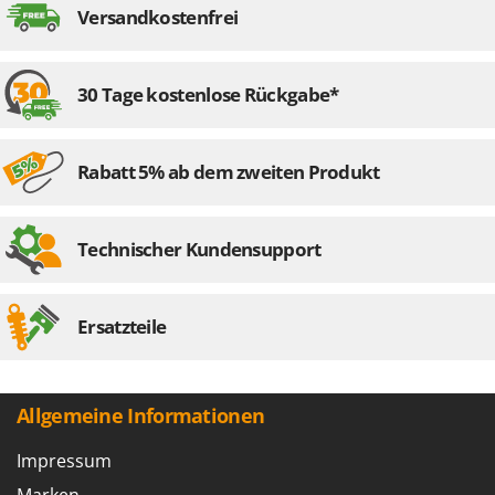
WIDU
Versandkostenfrei
Montagezeit
montiert
Wiper EcoRobot
Wolf Garten
30 Tage kostenlose Rückgabe*
Wortex
Worx
Rabatt 5% ab dem zweiten Produkt
Y
Yard Force
Technischer Kundensupport
Z
Zanon
Zephir
Ersatzteile
ZGrills
Zodiac
Zomax
Allgemeine Informationen
Impressum
Marken