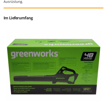
Ausrüstung.
Santos
Sbaraglia
Schnitzer
Im Lieferumfang
Seven Italy
Shark
Shindaiwa
Silky
Simatech
Sirman
Skil
Smartwood
Smeg
Snapper
Solidur
Spice Electronics