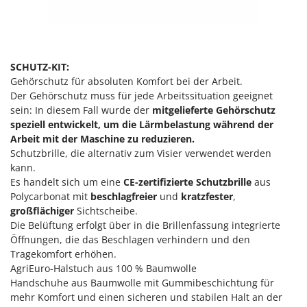
Rato
Reber
Redback
SCHUTZ-KIT:
Resto Italia
Gehörschutz für absoluten Komfort bei der Arbeit.
Ribimex
Der Gehörschutz muss für jede Arbeitssituation geeignet
Ripartrak
sein: In diesem Fall wurde der
mitgelieferte Gehörschutz
speziell entwickelt, um die Lärmbelastung während der
Ritter
Arbeit mit der Maschine zu reduzieren.
River Systems
Schutzbrille, die alternativ zum Visier verwendet werden
kann.
Robomow
Es handelt sich um eine
CE-zertifizierte Schutzbrille
aus
Rossofuoco
Polycarbonat mit
beschlagfreier
und
kratzfester
,
großflächiger
Sichtscheibe.
Rover Pompe
Die Belüftung erfolgt über in die Brillenfassung integrierte
Royal Food
Öffnungen, die das Beschlagen verhindern und den
Ryobi
Tragekomfort erhöhen.
AgriEuro-Halstuch aus 100 % Baumwolle
S
Handschuhe aus Baumwolle mit Gummibeschichtung für
S.T.P.
mehr Komfort und einen sicheren und stabilen Halt an der