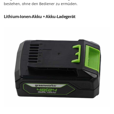
Reinigungsmaschinen für Fassaden, Fenster und PV-Anlagen
bestehen, ohne den Bediener zu ermüden.
GreenBay
Rührtöpfe mit Elektrischem Rührwerk
Greenworks
Rupfmaschinen
Lithium-Ionen-Akku + Akku-Ladegerät
GRIFO
S
GVS
Sämaschinen und Düngerstreuer
GYS
Scheibenpflüge
H
Schneefräsen
Hailo
Schneeräumer
Helvi
Schrotmühlen - elektrisch
Henx
Schwader für Traktoren
HiKOKI
Schweißgeräte
Honda
Seilwinden - Motorseilwinden
I
Sichelmähwerke für Traktoren
Idromatic
Sichelmulcher für Traktoren
Il-Tec
Sortierer für Oliven
Imperia