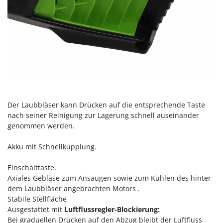
Forest Master
P
Palettengabeln für Traktoren
Francini
Pelletpressen
G
Pflüge für Traktor
G3 Ferrari
Planierschilder für Traktoren
Gardena
Plasmaschneider
Garofalo
Poolroboter
GeoTech
Der Laubbläser kann Drücken auf die entsprechende Taste
Pools
GeoTech Pro
nach seiner Reinigung zur Lagerung schnell auseinander
Poolstaubsauger
genommen werden.
Gierre
Ginko - MGM
R
Akku mit Schnellkupplung.
Rasenmäher
Gipeco
Rasensodenschneider
Einschalttaste.
Girmi
Axiales Gebläse zum Ansaugen sowie zum Kühlen des hinter
Rasentraktoren Aufsitzmäher
Goodyear
dem Laubbläser angebrachten Motors .
Rasentrimmer - Kantenschneider
Stabile Stellfläche
GRAEF
Rasentrimmer - Motorsensen - Freischneider
Ausgestattet mit
Luftflussregler-Blockierung:
Gre
Bei graduellen Drücken auf den Abzug bleibt der Luftfluss