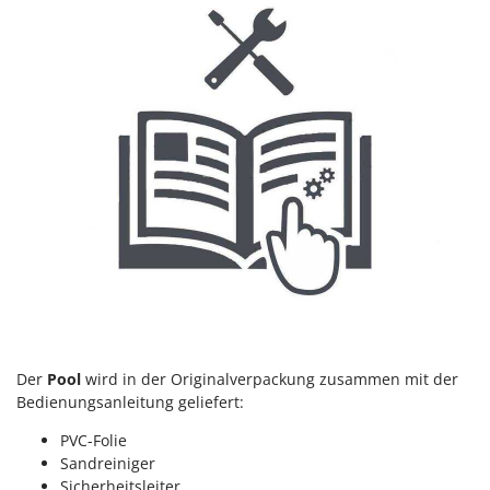
Mowox
MTD
N
New O.M.R.A.
Nilfisk
Ninja
Novatec
Novital
NuAir
NuovaFac
O
Officine Savioli
Der
Pool
wird in der Originalverpackung zusammen mit der
Bedienungsanleitung geliefert:
Oliviero
Olix
PVC-Folie
Sandreiniger
OMA
Sicherheitsleiter