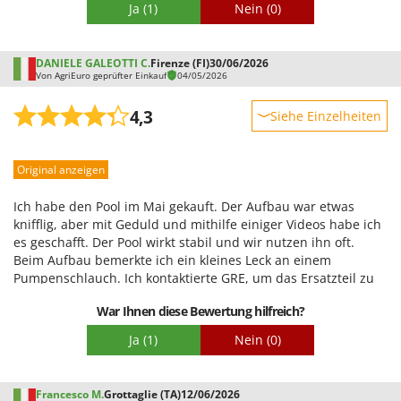
gerne und stellt Ihnen auch Fotos vom Aufbau zur Verfügung,
Ja
(1)
Nein
(0)
damit wir Ihnen gezielte technische Beratung bieten und
eventuell notwendige Korrekturen vornehmen können. Ihr
Feedback hilft uns außerdem, die Montageanleitung
DANIELE GALEOTTI C.
Firenze (FI)
30/06/2026
verständlicher zu gestalten.
Von AgriEuro geprüfter Einkauf
04/05/2026
4,3
Siehe Einzelheiten
Robustheit
Original anzeigen
Leistung
Benutzerfreundlichkeit
Ich habe den Pool im Mai gekauft. Der Aufbau war etwas
Qualität / Preis
knifflig, aber mit Geduld und mithilfe einiger Videos habe ich
es geschafft. Der Pool wirkt stabil und wir nutzen ihn oft.
Schwierigkeitsgrad Zusammenbau
Beim Aufbau bemerkte ich ein kleines Leck an einem
Verpackung
Pumpenschlauch. Ich kontaktierte GRE, um das Ersatzteil zu
bestellen, das innerhalb weniger Tage eintraf. Die
War Ihnen diese Bewertung hilfreich?
Filterpumpe funktioniert einwandfrei.
Ja
(1)
Nein
(0)
Francesco M.
Grottaglie (TA)
12/06/2026