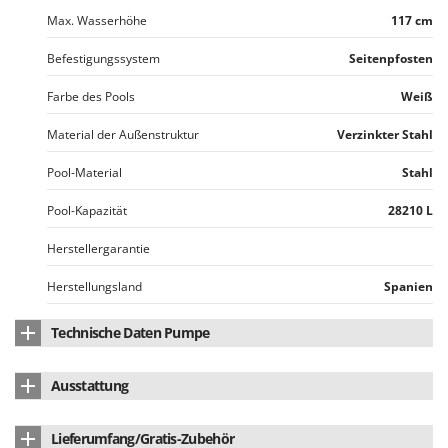
Rato
Max. Wasserhöhe
117 cm
Reber
Befestigungssystem
Seitenpfosten
Redback
Farbe des Pools
Weiß
Resto Italia
Ribimex
Material der Außenstruktur
Verzinkter Stahl
Ripartrak
Pool-Material
Stahl
Ritter
Pool-Kapazität
28210 L
River Systems
Robomow
Herstellergarantie
Rossofuoco
Herstellungsland
Spanien
Rover Pompe
Technische Daten Pumpe
Royal Food
Maximale Stundenförderleistung der Pumpe
6000 L/h
Ryobi
Ausstattung
Filter
Sandfilter
S
Bodenplane
Ja
S.T.P.
Lieferumfang/Gratis-Zubehör