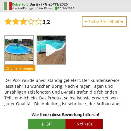
Roberto B.
Bastia (PG)
20/11/2025
Von AgriEuro geprüfter Einkauf
30/10/2025
3,2
Siehe Einzelheiten
Robustheit
Leistung
Benutzerfreundlichkeit
Qualität / Preis
Schwierigkeitsgrad Zusammenbau
Original anzeigen
Verpackung
Der Pool wurde unvollständig geliefert. Der Kundenservice
lässt sehr zu wünschen übrig. Nach einigen Tagen und
unzähligen Telefonaten und E-Mails trafen die fehlenden
Teile endlich ein. Das Produkt selbst ist, wie erwartet, von
guter Qualität. Die Anleitung ist sehr kurz, der Aufbau aber
nicht schwierig. Ich habe den Pool noch nicht ausprobiert.
War Ihnen diese Bewertung hilfreich?
Ja
(4)
Nein
(0)