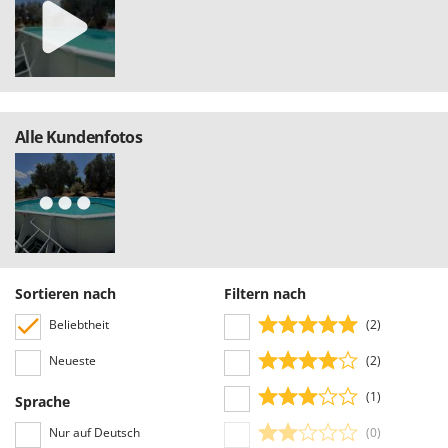
Tornado
Tre Spade
Trev - Abrek - TecnoVIR
Trotec
Troy-Bilt
Alle Kundenfotos
U
Udor
Unger
V
Verdemax
Sortieren nach
Filtern nach
Vesco
Beliebtheit
(2)
Volpi
Neueste
(2)
W
Waldner
(1)
Sprache
Weber
Nur auf Deutsch
(0)