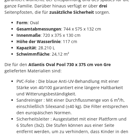
Reinigungsmaschinen für Fassaden, Fenster und PV-Anlagen
GreenBay
ganze Familie. Darüber hinaus verfügt er über
drei
Rührtöpfe mit Elektrischem Rührwerk
Seitenpfosten
, die für
zusätzliche Sicherheit
sorgen.
Greenworks
Rupfmaschinen
Form
: Oval
GRIFO
Gesamtabmessungen
: 744 x 575 x 132 cm
S
GVS
Innenmaße
: 720 x 375 x 130 cm
Sämaschinen und Düngerstreuer
GYS
Höhe der Wasserlinie
: 117 cm
Scheibenpflüge
Kapazität
: 28.210 L
Schwimmfläche
: 24,12 m²
H
Schneefräsen
Hailo
Schneeräumer
Die für den
Atlantis Oval Pool 730 x 375 cm von Gre
Helvi
gelieferten Materialien sind:
Schrotmühlen - elektrisch
Henx
Schwader für Traktoren
PVC-Folie : Die blaue Anti-UV-Behandlung mit einer
HiKOKI
Stärke von 40/100 garantiert eine längere Haltbarkeit
Schweißgeräte
und Witterungsbeständigkeit.
Honda
Seilwinden - Motorseilwinden
Sandreiniger : Mit einer Durchflussmenge von 6 m³/h,
einschließlich Silexsand (±40 kg). Die Filter entsprechen
I
Sichelmähwerke für Traktoren
Idromatic
den europäischen Normen.
Sichelmulcher für Traktoren
Sicherheitsleiter : Ausgestattet mit einer Plattform und
Il-Tec
6 Stufen (3x2). Die Stufen können aus einer Seite
Sortierer für Oliven
Imperia
entfernt werden, um zu verhindern, dass Kinder in den