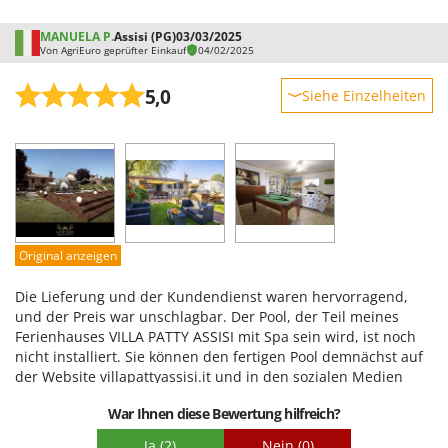
MANUELA P.
Assisi (PG)
03/03/2025
Von AgriEuro geprüfter Einkauf
04/02/2025
5,0
Siehe Einzelheiten
Robustheit
Leistung
Benutzerfreundlichkeit
Qualität / Preis
Schwierigkeitsgrad Zusammenbau
Original anzeigen
Verpackung
Die Lieferung und der Kundendienst waren hervorragend,
und der Preis war unschlagbar. Der Pool, der Teil meines
Ferienhauses VILLA PATTY ASSISI mit Spa sein wird, ist noch
nicht installiert. Sie können den fertigen Pool demnächst auf
der Website villapattyassisi.it und in den sozialen Medien
bewundern.
War Ihnen diese Bewertung hilfreich?
Ja
(2)
Nein
(0)