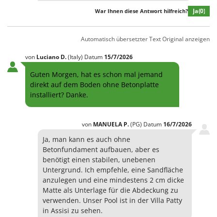
Ja
(0)
War Ihnen diese Antwort hilfreich?
Automatisch übersetzter Text
Original anzeigen
von
Luciano
D.
(Italy)
Datum
15/7/2026
Guten Morgen, hat es schon mal jemand
direkt auf dem Boden ohne Betonplatte
installiert? Danke.
von
MANUELA
P.
(PG)
Datum
16/7/2026
Ja, man kann es auch ohne
Betonfundament aufbauen, aber es
benötigt einen stabilen, unebenen
Untergrund. Ich empfehle, eine Sandfläche
anzulegen und eine mindestens 2 cm dicke
Matte als Unterlage für die Abdeckung zu
verwenden. Unser Pool ist in der Villa Patty
in Assisi zu sehen.