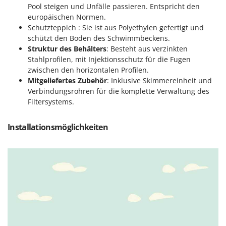
Sprühgeräte für Pflanzenbehandlung
Pool steigen und Unfälle passieren. Entspricht den
Infaco
Stäubegeräte für Traktor
europäischen Normen.
Intec
Schutzteppich : Sie ist aus Polyethylen gefertigt und
Staubsauger - Elektrobesen
Intex
schützt den Boden des Schwimmbeckens.
Struktur des Behälters
: Besteht aus verzinkten
Iseki
T
Stahlprofilen, mit Injektionsschutz für die Fugen
Teppichreiniger und Teppichbodenreiniger
Italyco
zwischen den horizontalen Profilen.
Thermische und mechanische Unkrautbrenner
Mitgeliefertes Zubehör
: Inklusive Skimmereinheit und
ITM
Verbindungsrohren für die komplette Verwaltung des
Tomatenpressen
Filtersystems.
J
Tragbare Powerstationen
JOLLY ITALIA
Traktor-Heckenscheren mit Ausleger
Installationsmöglichkeiten
K
KAAZ
U
Umfüllpumpen
Karcher
Umkehrfräsen
Kasco
Kemper
V
Vakuumiergeräte
Kenwood
Vertikutierer
Keter