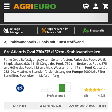
-1
30‑Tage-
Reparaturen im
A
A
Ersatzteile
Rückgabe
Servicefall
Abbeermaschinen - Traubenmühlen
ABAC
<
Abfüllgeräte
AgriEuro Premium
Stahlwandpools - Pools mit Kunststoffwand
Akku Gartenscheren
AgriEuro TOP-LINE
Gre Atlantis Oval 730x375x132cm - Stahlwandbecken
Akku Gras- und Strauchscheren
AGT
Form Oval, Befestigungssystem Seitenpfosten, Farbe des Pools Weiß,
Akku-Stichsägen
Aima
Sitzplatzkapazität 11-15, Länge des Pools 730 cm, Breite des Pools 375
cm, Höhe des Pools 132 cm, Max. Wasserhöhe 117 cm, Pool-Kapazität
Allzwecktransporter - Motorschubkarren
Airmec
28210 L, Maximale Stundenförderleistung der Pumpe 6000 L/h, Filter
Sandfilter, Poolleiter im Lieferumfang
Alu-Teleskopleitern
AL-KO
Anbaubagger Heckbagger für Traktoren
ALA 2000
Arbeitsschutzkleidung
Alce
Professionell
(5)
4,2/5
Aschesauger
Alpina
ID
: 114380
MPN: KITPROV738
EAN: 8412081211985
R-160
Astkettensägen - Hochentaster
Ama