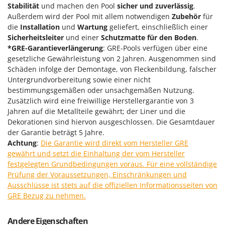
M
Mähroboter
Stabilität
und machen den Pool
sicher und zuverlässig
.
Famag
Außerdem wird der Pool mit allem notwendigen
Zubehör
für
Maisentkörnungsmaschinen
Famur
die
Installation
und
Wartung
geliefert, einschließlich einer
Manuelle Heckenscheren
FARMER
Sicherheitsleiter
und einer
Schutzmatte für den Boden
.
*GRE-Garantieverlängerung
: GRE-Pools verfügen über eine
Mehrzweck-Sauggeräte
FBC
gesetzliche Gewährleistung von 2 Jahren. Ausgenommen sind
Minibacköfen
Ferrari Group
Schäden infolge der Demontage, von Fleckenbildung, falscher
Motorhacken - Gartenfräsen
Untergrundvorbereitung sowie einer nicht
Ferroni
bestimmungsgemäßen oder unsachgemäßen Nutzung.
Motorspritzen
Ferrua
Zusätzlich wird eine freiwillige Herstellergarantie von 3
Mulcher für Traktor
Jahren auf die Metallteile gewährt; der Liner und die
FIAC
Dekorationen sind hiervon ausgeschlossen. Die Gesamtdauer
FIEM
N
der Garantie beträgt 5 Jahre.
Notstromaggregat
Fimar
Achtung
:
Die Garantie wird direkt vom Hersteller GRE
Nudelmaschinen
gewährt und setzt die Einhaltung der vom Hersteller
FINI
festgelegten Grundbedingungen voraus. Für eine vollständige
Fiorentini
Prüfung der Voraussetzungen, Einschränkungen und
O
Obstmühlen Obsthäcksler Obstmuser
Ausschlüsse ist stets auf die offiziellen Informationsseiten von
Fiskars
GRE Bezug zu nehmen.
Obstpressen
Flymo
Olivenernter und Schüttler
Fontana Forni
Andere Eigenschaften