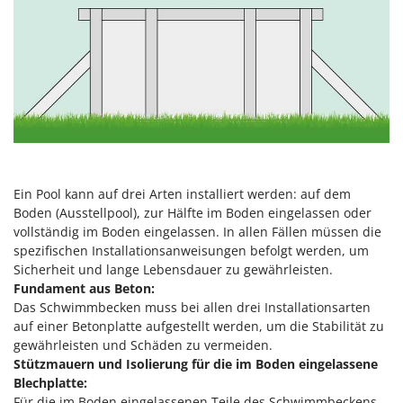
Vogelscheuchen - Vogelabwehr
KitchenAid
W
Komo
Wasserpumpen
L
Wasserpumpen für Traktoren
Laica
Wein- und Obstpressen
Lampacrescia - MGM
Wein- und Ölschichtenfilter
Landxcape
Weitere Produkte
LAR Casalinghi
Wiesenwalzen für Traktor
Ein Pool kann auf drei Arten installiert werden: auf dem
Lavor
Wippsägen
Boden (Ausstellpool), zur Hälfte im Boden eingelassen oder
Linea VZ
vollständig im Boden eingelassen. In allen Fällen müssen die
Wurstfüller
spezifischen Installationsanweisungen befolgt werden, um
Lisam
Sicherheit und lange Lebensdauer zu gewährleisten.
Z
Lotusgrill
Fundament aus Beton:
Zerstäuber
Das Schwimmbecken muss bei allen drei Installationsarten
M
Zinkeneggen
auf einer Betonplatte aufgestellt werden, um die Stabilität zu
M.A.I.BO.
gewährleisten und Schäden zu vermeiden.
Zubehör für Rasentraktoren
Macom
Stützmauern und Isolierung für die im Boden eingelassene
Blechplatte:
Macte Ovens
Für die im Boden eingelassenen Teile des Schwimmbeckens