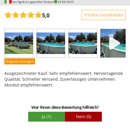
Von AgriEuro geprüfter Einkauf
23/06/2025
5,0
Siehe Einzelheiten
Robustheit
Leistung
Benutzerfreundlichkeit
Qualität / Preis
Schwierigkeitsgrad Zusammenbau
Original anzeigen
Verpackung
Ausgezeichneter Kauf. Sehr empfehlenswert. Hervorragende
Qualität. Schneller Versand. Zuverlässiges Unternehmen.
Absolut empfehlenswert.
War Ihnen diese Bewertung hilfreich?
Ja
(1)
Nein
(0)