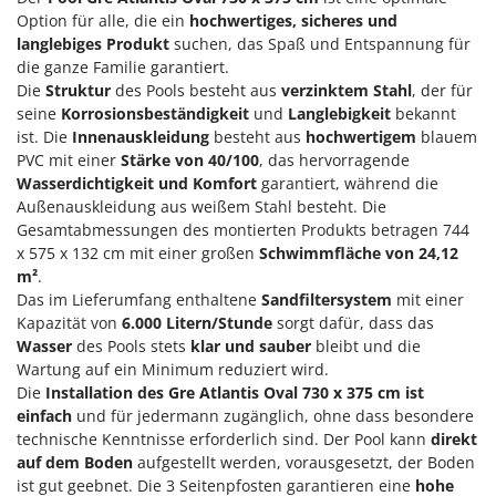
Klimaanlagen – Klimageräte
Option für alle, die ein
hochwertiges, sicheres und
E
Knetmaschinen
langlebiges Produkt
suchen, das Spaß und Entspannung für
Echo
die ganze Familie garantiert.
Knochensägen
EcoFlow
Die
Struktur
des Pools besteht aus
verzinktem Stahl
, der für
Kompressoren - elektrisch
seine
Korrosionsbeständigkeit
und
Langlebigkeit
bekannt
Edilmark
ist. Die
Innenauskleidung
besteht aus
hochwertigem
blauem
Kompressoren für Ernte und Baumschnitt
Effeuno
PVC mit einer
Stärke von 40/100
, das hervorragende
Kreiseleggen
Einhell
Wasserdichtigkeit und Komfort
garantiert, während die
Außenauskleidung aus weißem Stahl besteht. Die
Küchenreiben - elektrisch
Elegen
Gesamtabmessungen des montierten Produkts betragen 744
Kükenaufzuchtboxen
Energy Gruppi
x 575 x 132 cm mit einer großen
Schwimmfläche von 24,12
m²
.
Enotecnica Pillan
L
Das im Lieferumfang enthaltene
Sandfiltersystem
mit einer
Laderampe aus Aluminium
Eschenfelder
Kapazität von
6.000 Litern/Stunde
sorgt dafür, dass das
Laubsauger - Laubbläser
Wasser
des Pools stets
klar und sauber
bleibt und die
EuroMech
Wartung auf ein Minimum reduziert wird.
Laubsauger auf Rädern
Eurosystems
Die
Installation des Gre Atlantis Oval 730 x 375 cm ist
Luftentfeuchter
einfach
und für jedermann zugänglich, ohne dass besondere
F
Luftkühler
technische Kenntnisse erforderlich sind. Der Pool kann
direkt
FAC
auf dem Boden
aufgestellt werden, vorausgesetzt, der Boden
Fama Industrie
ist gut geebnet. Die 3 Seitenpfosten garantieren eine
hohe