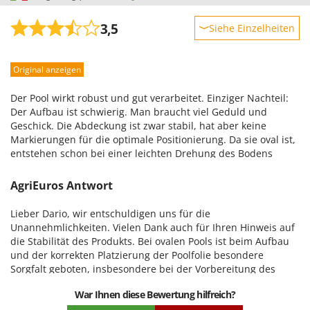
3,5
Siehe Einzelheiten
Robustheit
Original anzeigen
Leistung
Benutzerfreundlichkeit
Der Pool wirkt robust und gut verarbeitet. Einziger Nachteil:
Qualität / Preis
Der Aufbau ist schwierig. Man braucht viel Geduld und
Geschick. Die Abdeckung ist zwar stabil, hat aber keine
Schwierigkeitsgrad Zusammenbau
Markierungen für die optimale Positionierung. Da sie oval ist,
Verpackung
entstehen schon bei einer leichten Drehung des Bodens
Falten, die sich kaum entfernen lassen. Ich kämpfe seit fünf
Tagen damit und habe immer noch nicht die optimale
AgriEuros Antwort
Position gefunden. Wenn Sie kein Experte sind, empfehle ich
Ihnen, den Pool selbst aufbauen zu lassen. Würde ich es
Lieber Dario, wir entschuldigen uns für die
nochmal machen, würde ich einen runden Pool wählen. Ich
Unannehmlichkeiten. Vielen Dank auch für Ihren Hinweis auf
denke, der ist einfacher.
die Stabilität des Produkts. Bei ovalen Pools ist beim Aufbau
und der korrekten Platzierung der Poolfolie besondere
Sorgfalt geboten, insbesondere bei der Vorbereitung des
Beckenbodens, der Ausrichtung der Konstruktion und der
War Ihnen diese Bewertung hilfreich?
Spannung der Folie. Unser Kundenservice unterstützt Sie