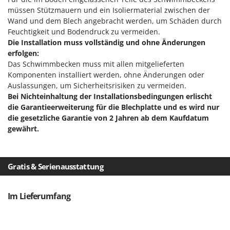
Makita
müssen Stützmauern und ein Isoliermaterial zwischen der
MAMMAMIA
Wand und dem Blech angebracht werden, um Schäden durch
Feuchtigkeit und Bodendruck zu vermeiden.
Marcato
Die Installation muss vollständig und ohne Änderungen
Marina Systems
erfolgen:
Das Schwimmbecken muss mit allen mitgelieferten
Master
Komponenten installiert werden, ohne Änderungen oder
Mastercook
Auslassungen, um Sicherheitsrisiken zu vermeiden.
Bei Nichteinhaltung der Installationsbedingungen erlischt
McCulloch
die Garantieerweiterung für die Blechplatte und es wird nur
MCH
die gesetzliche Garantie von 2 Jahren ab dem Kaufdatum
Michelin
gewährt.
Mille
Minox
Gratis & Serienausstattung
Mockmill
More than chef
Im Lieferumfang
MOSA
MOVA