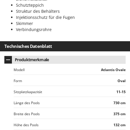
Omas
Schutzteppich
Struktur des Behälters
Ompagrill
Injektionsschutz für die Fugen
Ooni
Skimmer
Oriental Koshin
Verbindungsrohre
Outdoorchef
Technisches Datenblatt
P
Palazzetti
Produktmerkmale
Palumbo Pavi
Modell
Atlantis Ovale
Partisani
Paterlini
Form
Oval
Philips
Sitzplatzkapazität
11-15
Pramac
Länge des Pools
730 cm
Prismafood
Breite des Pools
375 cm
R
R.G.V.
Höhe des Pools
132 cm