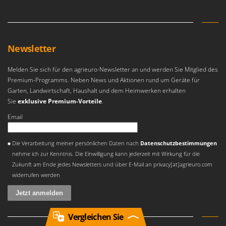
Newsletter
Melden Sie sich für den agrieuro-Newsletter an und werden Sie Mitglied des
Premium-Programms. Neben News und Aktionen rund um Geräte für
Garten, Landwirtschaft, Haushalt und dem Heimwerken erhalten
Sie
exklusive Premium-Vorteile
.
Email
Es ist ein Fehler aufgetreten
Die Verarbeitung meiner persönlichen Daten nach
Datenschutzbestimmungen
nehme ich zur Kenntnis. Die Einwilligung kann jederzeit mit Wirkung für die
Zukunft am Ende jedes Newsletters und über E-Mail an privacy[at]agrieuro.com
widerrufen werden
Vergleichen Sie