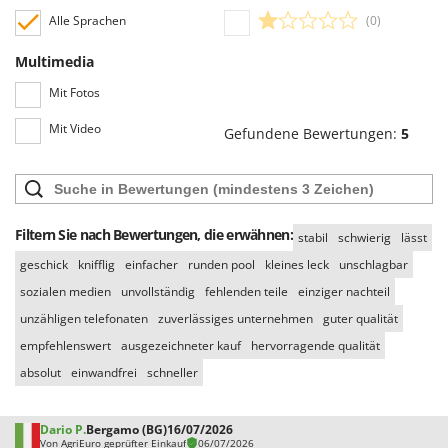
WIDU
Alle Sprachen
(0)
Wiper EcoRobot
Multimedia
Wolf Garten
Mit Fotos
Wortex
Worx
Mit Video
Gefundene Bewertungen:
5
Y
Yard Force
Z
Filtern Sie nach Bewertungen, die erwähnen:
stabil
schwierig
lässt
Zanon
geschick
knifflig
einfacher
runden pool
kleines leck
unschlagbar
Zephir
sozialen medien
unvollständig
fehlenden teile
einziger nachteil
ZGrills
unzähligen telefonaten
zuverlässiges unternehmen
guter qualität
Zodiac
empfehlenswert
ausgezeichneter kauf
hervorragende qualität
Zomax
absolut
einwandfrei
schneller
Dario P.
Bergamo (BG)
16/07/2026
Von AgriEuro geprüfter Einkauf
06/07/2026