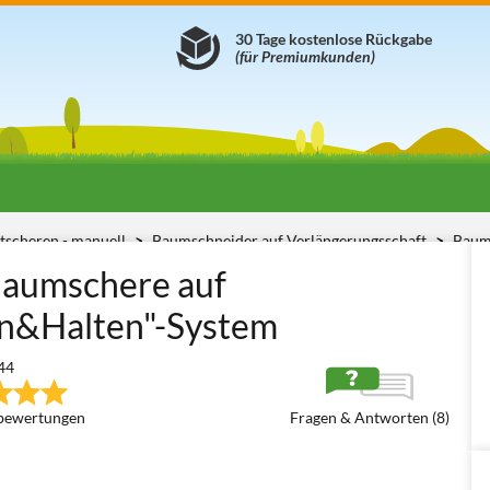
30 Tage kostenlose Rückgabe
(für Premiumkunden)
tscheren - manuell
Baumschneider auf Verlängerungsschaft
Baums
Baumschere auf
en&Halten"-System
44
bewertungen
Fragen & Antworten (8)