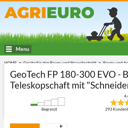
Menu
HOME
Geräte für den Baum- und Strauchschnitt
Baum- und As
EVO
GeoTech FP 180-300 EVO - 
Teleskopschaft mit "Schneid
4,
Begrenzt
293 Kunden