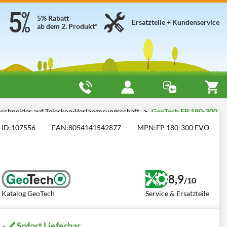
5% Rabatt
Ersatzteile + Kundenservice
ab dem 2. Produkt*
chneider auf Teleskop-Verlängerungsschaft
GeoTech FP 180-300
ID:
107556
EAN:
8054141542877
MPN:
FP 180-300 EVO
8,9
/10
Katalog GeoTech
Service & Ersatzteile
Sofort Lieferbar