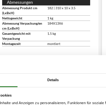
Abmessungen
Abmessung Produkt cm
182 | 310 x 10 x 3.5
(LxBxH)
Nettogewicht
1 kg
Abmessung Verpackung/en
184X13X6
cm (LxBxH)
Gesamtgewicht mit
1.5 kg
Verpackung
Montagezeit
montiert
haben sich auch für diese Produkte intere
Details
Cookies
nhalte und Anzeigen zu personalisieren, Funktionen für soziale