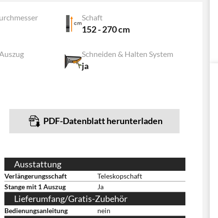
urchmesser
Schaft
152 - 270 cm
 Auszug
Schneiden & Halten System
ja
PDF-Datenblatt herunterladen
Ausstattung
Verlängerungsschaft
Teleskopschaft
Stange mit 1 Auszug
Ja
Lieferumfang/Gratis-Zubehör
Bedienungsanleitung
nein