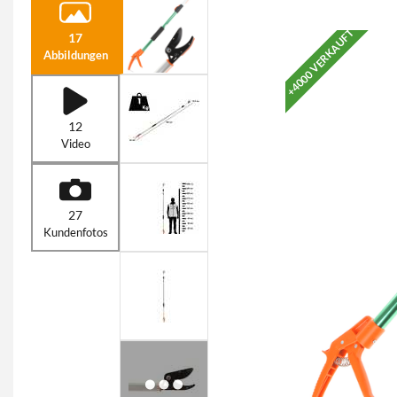
+4000 VERKAUFT
17
Abbildungen
12
Video
27
Kundenfotos