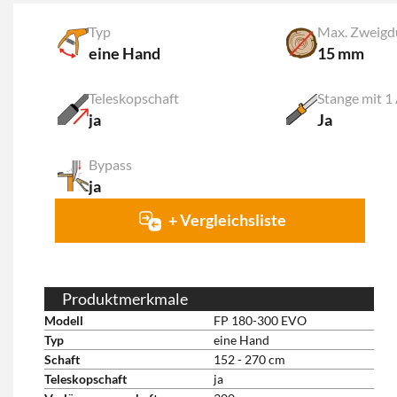
Typ
Max. Zweigd
eine Hand
15 mm
Teleskopschaft
Stange mit 1
ja
Ja
Bypass
ja
+ Vergleichsliste
Produktmerkmale
Modell
FP 180-300 EVO
Typ
eine Hand
Schaft
152 - 270 cm
Teleskopschaft
ja