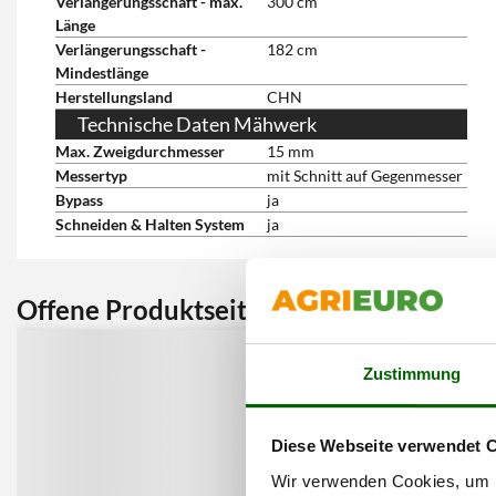
Verlängerungsschaft - max.
300 cm
Länge
Verlängerungsschaft -
182 cm
Mindestlänge
Herstellungsland
CHN
Technische Daten Mähwerk
Max. Zweigdurchmesser
15 mm
Messertyp
mit Schnitt auf Gegenmesser
Bypass
ja
Schneiden & Halten System
ja
Offene Produktseite:
Kunden 
Zustimmung
Diese Webseite verwendet 
Wir verwenden Cookies, um I