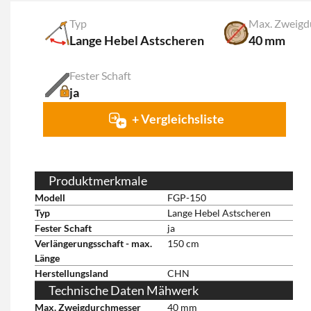
Typ
Max. Zweigd
Lange Hebel Astscheren
40 mm
Fester Schaft
ja
+ Vergleichsliste
Produktmerkmale
Modell
FGP-150
Typ
Lange Hebel Astscheren
Fester Schaft
ja
Verlängerungsschaft - max.
150 cm
Länge
Herstellungsland
CHN
Technische Daten Mähwerk
Max. Zweigdurchmesser
40 mm