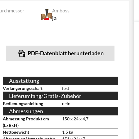
urchmesser
Amboss
ja
PDF-Datenblatt herunterladen
Ausstattung
Verlängerungsschaft
fest
Lieferumfang/Gratis-Zubehör
Bedienungsanleitung
nein
Abmessungen
Abmessung Produkt cm
150 x 24 x 4,7
(LxBxH)
Nettogewicht
1.5 kg
Abmessung Verpackung/en
151 x 24 x 7