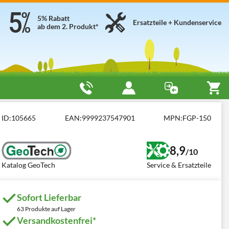
5% Rabatt
Ersatzteile + Kundenservice
ab dem 2. Produkt*
 Schaft
GeoTech FGP-150
ID:
105665
EAN:
9999237547901
MPN:
FGP-150
8,9
/10
Katalog GeoTech
Service & Ersatzteile
Sofort Lieferbar
63 Produkte auf Lager
Versandkostenfrei*