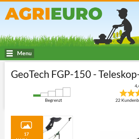
Menu
HOME
Geräte für den Baum- und Strauchschnitt
Baum- und As
GeoTech FGP-150 - Teleskop-
4,
Begrenzt
22 Kundenb
17