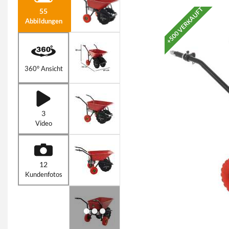
+500 VERKAUFT
55
Abbildungen
360° Ansicht
3
Video
12
Kundenfotos