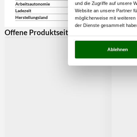
und die Zugriffe auf unsere 
Arbeitsautonomie
180 min
Website an unsere Partner fü
Ladezeit
180 min
Herstellungsland
CHN
möglicherweise mit weiteren
der Dienste gesammelt habe
Offene Produktseite:
Kunden 
Ablehnen