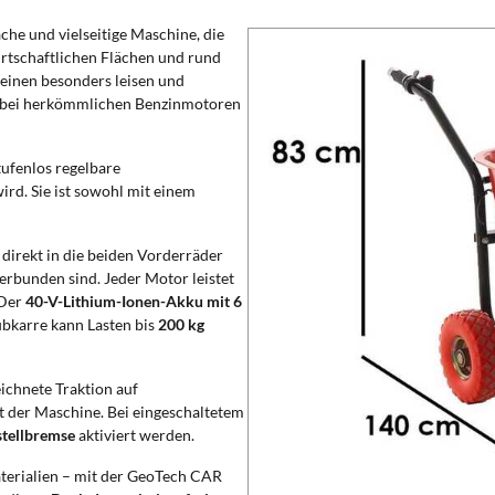
ache und vielseitige Maschine, die
wirtschaftlichen Flächen und rund
 einen besonders leisen und
sie bei herkömmlichen Benzinmotoren
tufenlos regelbare
ird. Sie ist sowohl mit einem
direkt in die beiden Vorderräder
erbunden sind. Jeder Motor leistet
 Der
40-V-Lithium-Ionen-Akku mit 6
ubkarre kann Lasten bis
200 kg
ichnete Traktion auf
t der Maschine. Bei eingeschaltetem
stellbremse
aktiviert werden.
aterialien – mit der GeoTech CAR