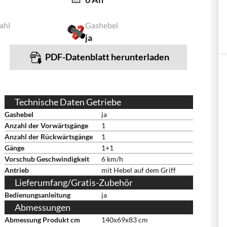
ahl
Gashebel
ja
PDF-Datenblatt herunterladen
Technische Daten Getriebe
Gashebel
ja
Anzahl der Vorwärtsgänge
1
Anzahl der Rückwärtsgänge
1
Gänge
1+1
Vorschub Geschwindigkeit
6 km/h
Antrieb
mit Hebel auf dem Griff
Lieferumfang/Gratis-Zubehör
Bedienungsanleitung
ja
Abmessungen
Abmessung Produkt cm
140x69x83 cm