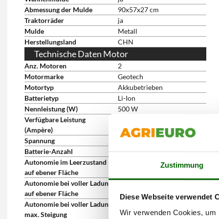
Abmessung der Mulde
90x57x27 cm
Traktorräder
ja
Mulde
Metall
Herstellungsland
CHN
Technische Daten Motor
Anz. Motoren
2
Motormarke
Geotech
Motortyp
Akkubetrieben
Batterietyp
Li-Ion
Nennleistung (W)
500 W
Verfügbare Leistung
6 Ah
(Ampère)
Spannung
40 V
Batterie-Anzahl
1
Autonomie im Leerzustand
5 Stunden
Zustimmung
auf ebener Fläche
Autonomie bei voller Ladung
1 Stunden
auf ebener Fläche
Diese Webseite verwendet 
Autonomie bei voller Ladung
0.5 Stunden
Wir verwenden Cookies, um I
max. Steigung