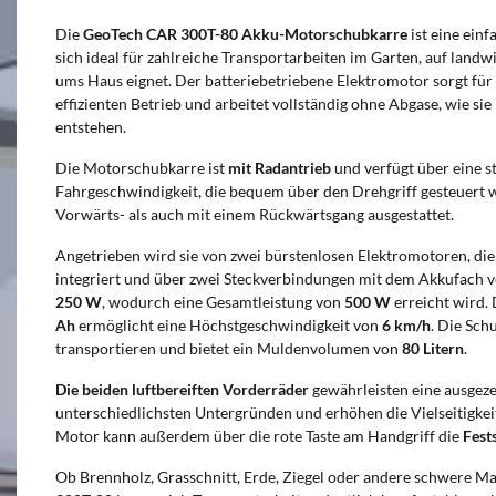
Die
GeoTech CAR 300T-80 Akku-Motorschubkarre
ist eine einf
sich ideal für zahlreiche Transportarbeiten im Garten, auf land
ums Haus eignet. Der batteriebetriebene Elektromotor sorgt für
effizienten Betrieb und arbeitet vollständig ohne Abgase, wie 
entstehen.
Die Motorschubkarre ist
mit Radantrieb
und verfügt über eine s
Fahrgeschwindigkeit, die bequem über den Drehgriff gesteuert w
Vorwärts- als auch mit einem Rückwärtsgang ausgestattet.
Angetrieben wird sie von zwei bürstenlosen Elektromotoren, die 
integriert und über zwei Steckverbindungen mit dem Akkufach v
250 W
, wodurch eine Gesamtleistung von
500 W
erreicht wird.
Ah
ermöglicht eine Höchstgeschwindigkeit von
6 km/h
. Die Sch
transportieren und bietet ein Muldenvolumen von
80 Litern
.
Die beiden luftbereiften Vorderräder
gewährleisten eine ausgeze
unterschiedlichsten Untergründen und erhöhen die Vielseitigkei
Motor kann außerdem über die rote Taste am Handgriff die
Fest
Ob Brennholz, Grasschnitt, Erde, Ziegel oder andere schwere M