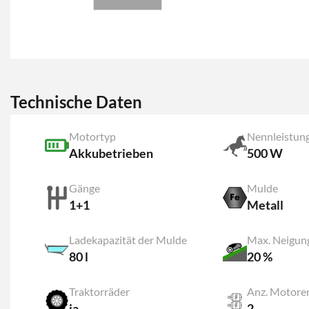
Technische Daten
Motortyp
Nennleistun
Akkubetrieben
500 W
Gänge
Mulde
1+1
Metall
Ladekapazität der Mulde
Max. Neigun
80 l
20 %
Traktorräder
Anz. Motore
ja
2