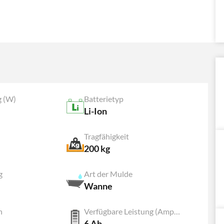
g (W)
Batterietyp
Li-Ion
Tragfähigkeit
200 kg
g
Art der Mulde
Wanne
n
Verfügbare Leistung (Ampère)
6 Ah