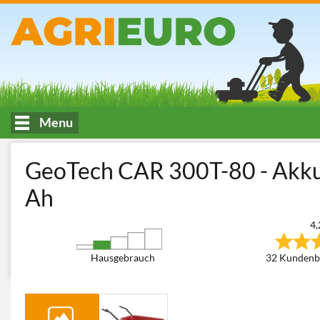
Menu
HOME
Bau und Transport
Allzwecktransporter - Motorschubk
GeoTech CAR 300T-80 - Akku
Ah
4,
Hausgebrauch
32 Kundenb