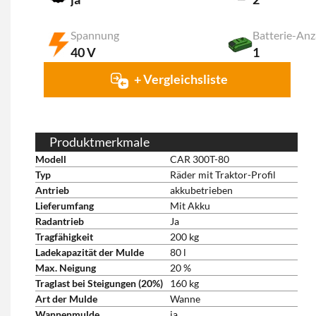
Spannung
Batterie-Anz
40 V
1
+ Vergleichsliste
Produktmerkmale
Modell
CAR 300T-80
Typ
Räder mit Traktor-Profil
Antrieb
akkubetrieben
Lieferumfang
Mit Akku
Radantrieb
Ja
Tragfähigkeit
200 kg
Ladekapazität der Mulde
80 l
Max. Neigung
20 %
Traglast bei Steigungen (20%)
160 kg
Art der Mulde
Wanne
Wannenmulde
ja