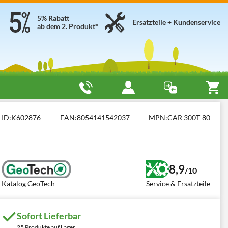
5% Rabatt
Ersatzteile + Kundenservice
ab dem 2. Produkt*
0 kg
GeoTech CAR 300T-80
ID:
K602876
EAN:
8054141542037
MPN:
CAR 300T-80
8,9
/10
Katalog GeoTech
Service & Ersatzteile
Sofort Lieferbar
25 Produkte auf Lager