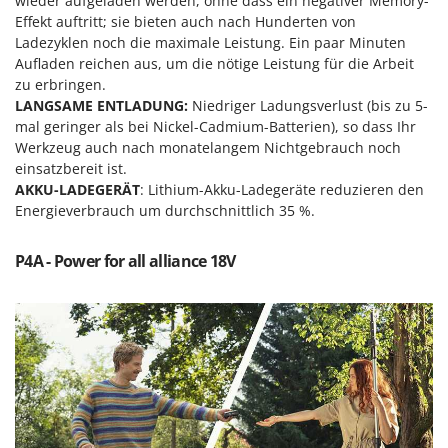
wieder aufgeladen werden, ohne dass ein negativer Memory-
Makita
Effekt auftritt; sie bieten auch nach Hunderten von
MAMMAMIA
Ladezyklen noch die maximale Leistung. Ein paar Minuten
Aufladen reichen aus, um die nötige Leistung für die Arbeit
Marcato
zu erbringen.
Marina Systems
LANGSAME ENTLADUNG:
Niedriger Ladungsverlust (bis zu 5-
mal geringer als bei Nickel-Cadmium-Batterien), so dass Ihr
Master
Werkzeug auch nach monatelangem Nichtgebrauch noch
Mastercook
einsatzbereit ist.
AKKU-LADEGERÄT
: Lithium-Akku-Ladegeräte reduzieren den
McCulloch
Energieverbrauch um durchschnittlich 35 %.
MCH
Michelin
P4A - Power for all alliance 18V
Mille
Minox
Mockmill
More than chef
MOSA
MOVA