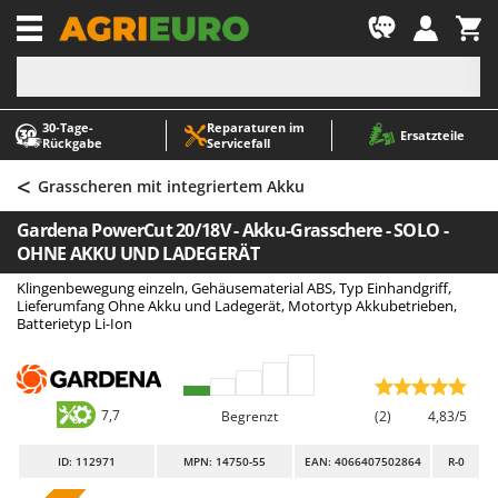
-1
30‑Tage-
Reparaturen im
A
A
Ersatzteile
Rückgabe
Servicefall
Abbeermaschinen - Traubenmühlen
ABAC
<
Abfüllgeräte
AgriEuro Premium
Grasscheren mit integriertem Akku
Akku Gartenscheren
AgriEuro TOP-LINE
Gardena PowerCut 20/18V - Akku-Grasschere - SOLO -
Akku Gras- und Strauchscheren
AGT
OHNE AKKU UND LADEGERÄT
Akku-Stichsägen
Aima
Klingenbewegung einzeln, Gehäusematerial ABS, Typ Einhandgriff,
Lieferumfang Ohne Akku und Ladegerät, Motortyp Akkubetrieben,
Allzwecktransporter - Motorschubkarren
Airmec
Batterietyp Li-Ion
Alu-Teleskopleitern
AL-KO
Anbaubagger Heckbagger für Traktoren
ALA 2000
Arbeitsschutzkleidung
Alce
7,7
Begrenzt
(2)
4,83/5
Aschesauger
Alpina
ID
: 112971
MPN: 14750-55
EAN: 4066407502864
R-0
Astkettensägen - Hochentaster
Ama