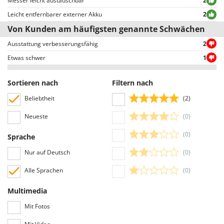
Messer leicht austauschbar
2
WIDU
positiven oder negativen Bewertungen.
Leicht entfernbarer externer Akku
2
Wiper EcoRobot
Von Kunden am häufigsten genannte Schwächen
Wolf Garten
Ausstattung verbesserungsfähig
2
Wortex
Etwas schwer
1
Worx
Sortieren nach
Filtern nach
Y
Yard Force
Beliebtheit
(2)
Z
Neueste
(0)
Zanon
(0)
Zephir
Sprache
ZGrills
Nur auf Deutsch
(0)
Zodiac
Alle Sprachen
(0)
Zomax
Multimedia
Mit Fotos