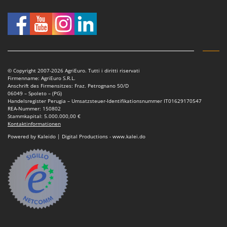
© Copyright 2007-2026 AgriEuro. Tutti i diritti riservati
Firmenname: AgriEuro S.R.L.
Anschrift des Firmensitzes: Fraz. Petrognano 50/D
06049 – Spoleto – (PG)
Handelsregister Perugia – Umsatzsteuer-Identifikationsnummer IT01629170547
REA-Nummer: 150802
Stammkapital: 5.000.000,00 €
Kontaktinformationen
Powered by Kaleido | Digital Productions - www.kalei.do