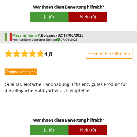
War Ihnen diese Bewertung hilfreich?
Ja
(0)
Nein
(0)
Massimiliano P.
Bolzano (BZ)
17/06/2025
Von AgriEuro geprüfter Einkauf
07/06/2025
4,8
Siehe Einzelheiten
Robustheit
Original anzeigen
Leistung
Benutzerfreundlichkeit
Qualität, einfache Handhabung, Effizienz, gutes Produkt für
Qualität / Preis
die alltägliche Hobbyarbeit. Ich empfehle!
Schwierigkeitsgrad Zusammenbau
Verpackung
War Ihnen diese Bewertung hilfreich?
Ja
(0)
Nein
(0)