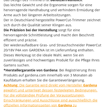
Klimaanlagen – Klimageräte
Das leichte Gewicht und die Ergonomie sorgen für eine
E
Knetmaschinen
hervorragende Handhabung und verhindern Ermüdung der
Echo
Arme auch bei längeren Arbeitssitzungen.
Knochensägen
EcoFlow
Der in Deutschland hergestellte PowerCut-Trimmer zeichnet
Kompressoren - elektrisch
sich durch die Qualität seiner Klingen aus.
Edilmark
Die Präzision bei der Herstellung
sorgt für eine
Kompressoren für Ernte und Baumschnitt
Effeuno
hervorragende Schnittleistung und macht den Beschnitt
Kreiseleggen
Einhell
effizient und präzise.
Der wiederaufladbare Gras- und Strauchschneider PowerCut
Küchenreiben - elektrisch
Elegen
20/18V P4A von GARDENA ist im Lieferumfang enthalten.
Kükenaufzuchtboxen
Energy Gruppi
Dieses Werkzeug ist die ideale Wahl, wenn Sie ein
zuverlässiges und hochwertiges Produkt für die Pflege Ihres
Enotecnica Pillan
L
Gartens suchen.
Laderampe aus Aluminium
Eschenfelder
*Herstellergarantie von Gardena
: Bei Registrierung Ihres
Laubsauger - Laubbläser
Produkts auf gardena.com innerhalb von 3 Monaten ab
EuroMech
Kaufdatum erhalten Sie die Garantieverlängerung.
Laubsauger auf Rädern
Eurosystems
Achtung
: Die Garantie wird direkt vom Hersteller
Gardena
Luftentfeuchter
gewährt und unterliegt dessen festgelegten Bedingungen.
F
Luftkühler mit Wasserverdunstung
Für die vollständige Prüfung der Voraussetzungen,
FAC
Einschränkungen und Ausschlüsse sind ausschließlich die
Fama Industrie
offiziellen Informationsseiten von
Gardena
zu