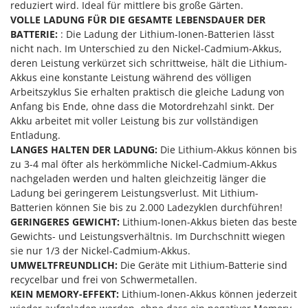
Vogelscheuchen - Vogelabwehr
reduziert wird. Ideal für mittlere bis große Gärten.
KitchenAid
VOLLE LADUNG FÜR DIE GESAMTE LEBENSDAUER DER
W
Komo
BATTERIE:
: Die Ladung der Lithium-Ionen-Batterien lässt
Wasserpumpen
nicht nach. Im Unterschied zu den Nickel-Cadmium-Akkus,
L
Wasserpumpen für Traktoren
deren Leistung verkürzet sich schrittweise, hält die Lithium-
Laica
Akkus eine konstante Leistung während des völligen
Wein- und Obstpressen
Lampacrescia - MGM
Arbeitszyklus Sie erhalten praktisch die gleiche Ladung von
Wein- und Ölschichtenfilter
Anfang bis Ende, ohne dass die Motordrehzahl sinkt. Der
Landxcape
Akku arbeitet mit voller Leistung bis zur vollständigen
Weitere Produkte
LAR Casalinghi
Entladung.
Wiesenwalzen für Traktor
LANGES HALTEN DER LADUNG:
Die Lithium-Akkus können bis
Lavor
Wippsägen
zu 3-4 mal öfter als herkömmliche Nickel-Cadmium-Akkus
Linea VZ
nachgeladen werden und halten gleichzeitig länger die
Wurstfüller
Ladung bei geringerem Leistungsverlust. Mit Lithium-
Lisam
Batterien können Sie bis zu 2.000 Ladezyklen durchführen!
Z
Lotusgrill
GERINGERES GEWICHT:
Lithium-Ionen-Akkus bieten das beste
Zerstäuber
Gewichts- und Leistungsverhältnis. Im Durchschnitt wiegen
M
Zinkeneggen
sie nur 1/3 der Nickel-Cadmium-Akkus.
M.A.I.BO.
Zubehör für Rasentraktoren
UMWELTFREUNDLICH:
Die Geräte mit Lithium-Batterie sind
Macom
recycelbar und frei von Schwermetallen.
KEIN MEMORY-EFFEKT:
Lithium-Ionen-Akkus können jederzeit
Macte Ovens