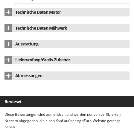
Spiralmac
Spring Protezione
Technische Daten Motor
Spyro
Motortyp
Akkubetrieben
Technische Daten Mähwerk
Stanley
Batterietyp
Li-Ion
Klingenbewegung
einzeln
Stiga
Ausstattung
Versorgung
batteriebetrieben
Stocker
Messertyp
aus Stahl
Lithium Akku
ja
Sunseeker
Herstellungsland
CHN
Lieferumfang/Gratis-Zubehör
T
Akkuladegerät
ja
Tecla
Abmessungen
Messerschutz
ja
TecnoGen
Abmessung Produkt cm (LxBxH)
30x8x12,5 cm
Tellarini Pompe
Bedienungsanleitung
ja
Verpackung
Originalverpackung
Telwin
Reviewi
Abmessung Verpackung/en cm (LxBxH)
32,5x10x12 cm
Tenco
Diese Bewertungen sind authentisch und werden nur von verifizierten
Tineco
Montagezeit
montiert
Nutzern abgegeben, die einen Kauf auf der AgriEuro-Website getätigt
haben.
Titania