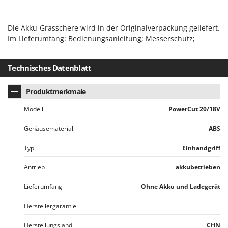
Santos
Sbaraglia
Die Akku-Grasschere wird in der Originalverpackung geliefert.
Schnitzer
Im Lieferumfang: Bedienungsanleitung; Messerschutz;
Seven Italy
Shark
Technisches Datenblatt
Shindaiwa
Produktmerkmale
Silky
Modell
PowerCut 20/18V
Simatech
Sirman
Gehäusematerial
ABS
Skil
Typ
Einhandgriff
Smartwood
Antrieb
akkubetrieben
Smeg
Lieferumfang
Ohne Akku und Ladegerät
Snapper
Solidur
Herstellergarantie
Spice Electronics
Herstellungsland
CHN