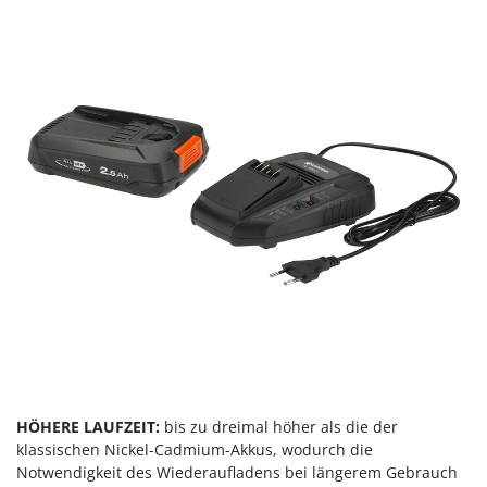
Sprühgeräte für Pflanzenbehandlung
Infaco
Stäubegeräte für Traktor
Intec
Staubsauger - Elektrobesen
Intex
Iseki
T
Teppichreiniger und Teppichbodenreiniger
Italyco
Thermische und mechanische Unkrautbrenner
ITM
Tomatenpressen
J
Tragbare Powerstationen
JOLLY ITALIA
Traktor-Heckenscheren mit Ausleger
K
KAAZ
U
Umfüllpumpen
Karcher
Umkehrfräsen
Kasco
Kemper
V
Vakuumiergeräte
HÖHERE LAUFZEIT:
bis zu dreimal höher als die der
Kenwood
klassischen Nickel-Cadmium-Akkus, wodurch die
Vertikutierer
Keter
Notwendigkeit des Wiederaufladens bei längerem Gebrauch