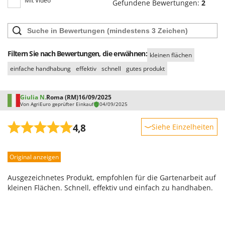
Mit Video
Gefundene Bewertungen:
2
Filtern Sie nach Bewertungen, die erwähnen:
kleinen flächen
einfache handhabung
effektiv
schnell
gutes produkt
Giulia N.
Roma (RM)
16/09/2025
Von AgriEuro geprüfter Einkauf
04/09/2025
4,8
Siehe Einzelheiten
Robustheit
Original anzeigen
Leistung
Benutzerfreundlichkeit
Ausgezeichnetes Produkt, empfohlen für die Gartenarbeit auf
Qualität / Preis
kleinen Flächen. Schnell, effektiv und einfach zu handhaben.
Schwierigkeitsgrad Zusammenbau
Verpackung