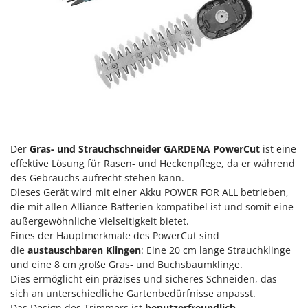
Heckenscheren
Comet
Heißluftfritteusen
Cresco
Heizkanonen und Elektroheizer
Cruccolini
Hochdruckreiniger
CTEK
Hochgrasmäher
D
Holzbacköfen Außenbereich für Pizza und Braten
Dal Degan
Holzspalter
DCG
Der
Gras- und Strauchschneider GARDENA PowerCut
ist eine
Hubwagen
Deca
effektive Lösung für Rasen- und Heckenpflege, da er während
DeWalt
des Gebrauchs aufrecht stehen kann.
K
Kabelpflüge für die Drainage
Dieses Gerät wird mit einer Akku POWER FOR ALL betrieben,
Di Martino
die mit allen Alliance-Batterien kompatibel ist und somit eine
Kartoffellegemaschine für Traktoren
Diavola Pro
außergewöhnliche Vielseitigkeit bietet.
Kartoffelroder für Traktoren
Eines der Hauptmerkmale des PowerCut sind
Diesse
die
austauschbaren Klingen
: Eine 20 cm lange Strauchklinge
Kehrmaschinen
Docma
und eine 8 cm große Gras- und Buchsbaumklinge.
Kettensägen
Dominion
Dies ermöglicht ein präzises und sicheres Schneiden, das
sich an unterschiedliche Gartenbedürfnisse anpasst.
Kippbare Heckschaufeln für Traktoren
Dreame
Das Design des Trimmers ist
benutzerfreundlich
.