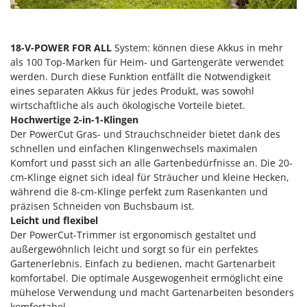
Forest Master
P
Palettengabeln für Traktoren
Francini
Pelletpressen
18-V-POWER FOR ALL
System: können diese Akkus in mehr
G
als 100 Top-Marken für Heim- und Gartengeräte verwendet
Pflüge für Traktor
G3 Ferrari
werden. Durch diese Funktion entfällt die Notwendigkeit
Planierschilder für Traktoren
eines separaten Akkus für jedes Produkt, was sowohl
Gardena
Plasmaschneider
wirtschaftliche als auch ökologische Vorteile bietet.
Garofalo
Hochwertige 2-in-1-Klingen
Poolroboter
GeoTech
Der PowerCut Gras- und Strauchschneider bietet dank des
Pools
schnellen und einfachen Klingenwechsels maximalen
GeoTech Pro
Komfort und passt sich an alle Gartenbedürfnisse an. Die 20-
Poolstaubsauger
Gierre
cm-Klinge eignet sich ideal für Sträucher und kleine Hecken,
während die 8-cm-Klinge perfekt zum Rasenkanten und
Ginko - MGM
R
Rasenmäher
präzisen Schneiden von Buchsbaum ist.
Gipeco
Leicht und flexibel
Rasensodenschneider
Der PowerCut-Trimmer ist ergonomisch gestaltet und
Girmi
Rasentraktoren Aufsitzmäher
außergewöhnlich leicht und sorgt so für ein perfektes
Goodyear
Gartenerlebnis. Einfach zu bedienen, macht Gartenarbeit
Rasentrimmer - Kantenschneider
GRAEF
komfortabel. Die optimale Ausgewogenheit ermöglicht eine
Rasentrimmer - Motorsensen - Freischneider
mühelose Verwendung und macht Gartenarbeiten besonders
Gre
komfortabel.