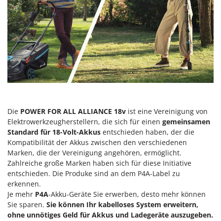
Mowox
MTD
N
New O.M.R.A.
Nilfisk
Ninja
Novatec
Novital
Die
POWER FOR ALL ALLIANCE 18v
ist eine Vereinigung von
Elektrowerkzeugherstellern, die sich für einen
gemeinsamen
NuAir
Standard für 18-Volt-Akkus
entschieden haben, der die
NuovaFac
Kompatibilität der Akkus zwischen den verschiedenen
Marken, die der Vereinigung angehören, ermöglicht.
O
Zahlreiche große Marken haben sich für diese Initiative
Officine Savioli
entschieden. Die Produke sind an dem P4A-Label zu
Oliviero
erkennen.
Je mehr
P4A
-Akku-Geräte Sie erwerben, desto mehr können
Olix
Sie sparen.
Sie können Ihr kabelloses System erweitern,
OMA
ohne unnötiges Geld für Akkus und Ladegeräte auszugeben.