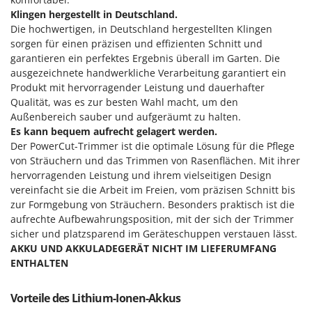
Reinigungsmaschinen für Fassaden, Fenster und PV-Anlagen
GreenBay
Klingen hergestellt in Deutschland.
Rührtöpfe mit Elektrischem Rührwerk
Die hochwertigen, in Deutschland hergestellten Klingen
Greenworks
Rupfmaschinen
sorgen für einen präzisen und effizienten Schnitt und
GRIFO
garantieren ein perfektes Ergebnis überall im Garten. Die
ausgezeichnete handwerkliche Verarbeitung garantiert ein
S
GVS
Sämaschinen und Düngerstreuer
Produkt mit hervorragender Leistung und dauerhafter
GYS
Qualität, was es zur besten Wahl macht, um den
Scheibenpflüge
Außenbereich sauber und aufgeräumt zu halten.
H
Schneefräsen
Es kann bequem aufrecht gelagert werden.
Hailo
Der PowerCut-Trimmer ist die optimale Lösung für die Pflege
Schneeräumer
Helvi
von Sträuchern und das Trimmen von Rasenflächen. Mit ihrer
Schrotmühlen - elektrisch
hervorragenden Leistung und ihrem vielseitigen Design
Henx
Schwader für Traktoren
vereinfacht sie die Arbeit im Freien, vom präzisen Schnitt bis
HiKOKI
zur Formgebung von Sträuchern. Besonders praktisch ist die
Schweißgeräte
Honda
aufrechte Aufbewahrungsposition, mit der sich der Trimmer
Seilwinden - Motorseilwinden
sicher und platzsparend im Geräteschuppen verstauen lässt.
AKKU UND AKKULADEGERÄT NICHT IM LIEFERUMFANG
I
Sichelmähwerke für Traktoren
Idromatic
ENTHALTEN
Sichelmulcher für Traktoren
Il-Tec
Sortierer für Oliven
Vorteile des Lithium-Ionen-Akkus
Imperia