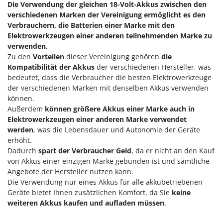
Die Verwendung der gleichen 18-Volt-Akkus zwischen den
Omas
verschiedenen Marken der Vereinigung ermöglicht es den
Ompagrill
Verbrauchern, die Batterien einer Marke mit den
Ooni
Elektrowerkzeugen einer anderen teilnehmenden Marke zu
verwenden.
Oriental Koshin
Zu den
Vorteilen
dieser Vereinigung gehören
die
Outdoorchef
Kompatibilität der Akkus
der verschiedenen Hersteller, was
bedeutet, dass die Verbraucher die besten Elektrowerkzeuge
P
der verschiedenen Marken mit denselben Akkus verwenden
Palazzetti
können.
Außerdem
können größere Akkus einer Marke auch in
Palumbo Pavi
Elektrowerkzeugen einer anderen Marke verwendet
Partisani
werden
, was die Lebensdauer und Autonomie der Geräte
Paterlini
erhöht.
Dadurch
spart der Verbraucher Geld
, da er nicht an den Kauf
Philips
von Akkus einer einzigen Marke gebunden ist und sämtliche
Pramac
Angebote der Hersteller nutzen kann.
Die Verwendung nur eines Akkus für alle akkubetriebenen
Prismafood
Geräte bietet Ihnen zusätzlichen Komfort, da Sie
keine
weiteren Akkus kaufen und aufladen müssen
.
R
R.G.V.