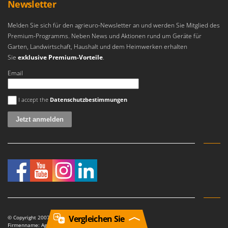
Newsletter
Melden Sie sich für den agrieuro-Newsletter an und werden Sie Mitglied des
Premium-Programms. Neben News und Aktionen rund um Geräte für
Garten, Landwirtschaft, Haushalt und dem Heimwerken erhalten
Sie
exklusive Premium-Vorteile
.
Email
Es ist ein Fehler aufgetreten
I accept the
Datenschutzbestimmungen
Vergleichen Sie
© Copyright 2007-2026 AgriEuro. Tutti i diritti riservati
Firmenname: AgriEuro S.R.L.