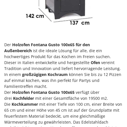
Klimaanlagen – Klimageräte
E
Knetmaschinen
Echo
Knochensägen
EcoFlow
Kompressoren - elektrisch
Edilmark
Kompressoren für Ernte und Baumschnitt
Effeuno
Der
Holzofen Fontana Gusto 100x65 für den
Kreiseleggen
Einhell
Außenbereich
ist die ideale Lösung für alle, die ein
Küchenreiben - elektrisch
Elegen
hochwertiges Produkt für das Kochen im Freien suchen.
Kükenaufzuchtboxen
Dieser in Italien entwickelte und hergestellte
Ofen
vereint
Energy Gruppi
Tradition und Innovation und liefert hervorragende Leistung.
Enotecnica Pillan
In einem
großzügigen Kochraum
können Sie bis zu 12 Pizzen
L
Laderampe aus Aluminium
auf einmal kochen, was ihn perfekt für Partys und
Eschenfelder
Familientreffen macht.
Laubsauger - Laubbläser
EuroMech
Der
Holzofen Fontana Gusto 100x65
verfügt über
Laubsauger auf Rädern
Eurosystems
drei
Kochfelder
mit einer Gesamtfläche von 19500 m2.
Luftentfeuchter
Die
Kochkammer
mit einer Tiefe von 100 cm, einer Breite von
65 cm und einer Höhe von 45 cm ist auf der Grundplatte mit
F
Luftkühler
FAC
feuerfestem Material bedeckt, um eine gleichmäßige
Wärmeverteilung zu gewährleisten. Das Edelstahldach
Fama Industrie