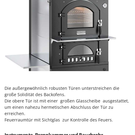
Omas
Ompagrill
Ooni
Oriental Koshin
Outdoorchef
P
Palazzetti
Palumbo Pavi
Partisani
Paterlini
Die außergewöhnlich robusten Türen unterstreichen die
Philips
große Solidität des Backofens.
Die obere Tür ist mit einer großen Glasscheibe ausgestattet,
Pramac
um einen nahezu hermetischen Abschluss der Tür zu
Prismafood
erreichen.
Feuerraumtür mit Sichtglas zur Kontrolle des Feuers.
R
R.G.V.