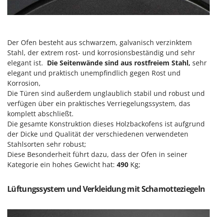
Reinigungsmaschinen für Fassaden, Fenster und PV-Anlagen
GreenBay
Rührtöpfe mit Elektrischem Rührwerk
Greenworks
Rupfmaschinen
GRIFO
Der Ofen besteht aus schwarzem, galvanisch verzinktem
S
GVS
Stahl, der extrem rost- und korrosionsbeständig und sehr
Sämaschinen und Düngerstreuer
elegant ist.
Die Seitenwände sind aus rostfreiem Stahl,
sehr
GYS
Scheibenpflüge
elegant und praktisch unempfindlich gegen Rost und
Korrosion,
H
Schneefräsen
Die Türen sind außerdem unglaublich stabil und robust und
Hailo
Schneeräumer
verfügen über ein praktisches Verriegelungssystem, das
Helvi
komplett abschließt.
Schrotmühlen - elektrisch
Henx
Die gesamte Konstruktion dieses Holzbackofens ist aufgrund
Schwader für Traktoren
der Dicke und Qualität der verschiedenen verwendeten
HiKOKI
Stahlsorten sehr robust;
Schweißgeräte
Honda
Diese Besonderheit führt dazu, dass der Ofen in seiner
Seilwinden - Motorseilwinden
Kategorie ein hohes Gewicht hat:
490
Kg;
I
Sichelmähwerke für Traktoren
Idromatic
Lüftungssystem und Verkleidung mit Schamotteziegeln
Sichelmulcher für Traktoren
Il-Tec
Sortierer für Oliven
Imperia