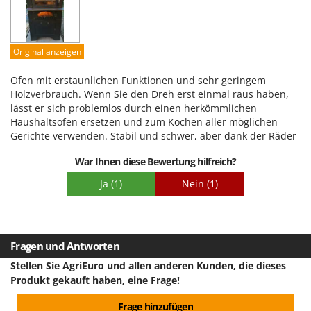
Benutzerfreundlichkeit
Qualität / Preis
Schwierigkeitsgrad Zusammenbau
Original anzeigen
Verpackung
Ofen mit erstaunlichen Funktionen und sehr geringem
Holzverbrauch. Wenn Sie den Dreh erst einmal raus haben,
lässt er sich problemlos durch einen herkömmlichen
Haushaltsofen ersetzen und zum Kochen aller möglichen
Gerichte verwenden. Stabil und schwer, aber dank der Räder
lässt es sich leichter bewegen. Der Zusammenbau ist etwas
War Ihnen diese Bewertung hilfreich?
kompliziert und erfordert mindestens 4 kräftige Personen
zum Anheben und Platzieren auf dem Wagen oder einen
Ja
(1)
Nein
(1)
kleinen Kran. Sehr empfehlenswerter Kauf.
Fragen und Antworten
Stellen Sie AgriEuro und allen anderen Kunden, die dieses
Produkt gekauft haben, eine Frage!
Frage hinzufügen