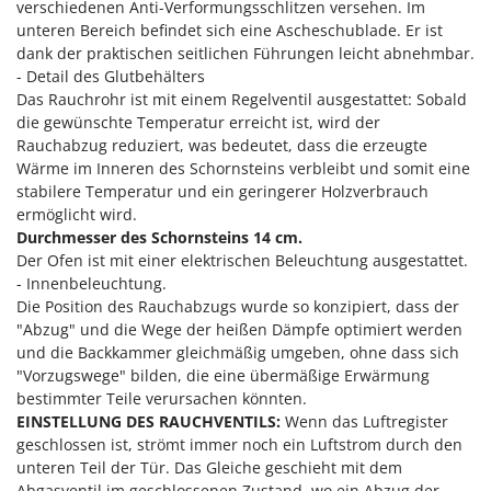
verschiedenen Anti-Verformungsschlitzen versehen. Im
Santos
unteren Bereich befindet sich eine Ascheschublade. Er ist
Sbaraglia
dank der praktischen seitlichen Führungen leicht abnehmbar.
Schnitzer
- Detail des Glutbehälters
Das Rauchrohr ist mit einem Regelventil ausgestattet: Sobald
Seven Italy
die gewünschte Temperatur erreicht ist, wird der
Shark
Rauchabzug reduziert, was bedeutet, dass die erzeugte
Wärme im Inneren des Schornsteins verbleibt und somit eine
Shindaiwa
stabilere Temperatur und ein geringerer Holzverbrauch
Silky
ermöglicht wird.
Durchmesser des Schornsteins 14 cm.
Simatech
Der Ofen ist mit einer elektrischen Beleuchtung ausgestattet.
Sirman
- Innenbeleuchtung.
Skil
Die Position des Rauchabzugs wurde so konzipiert, dass der
"Abzug" und die Wege der heißen Dämpfe optimiert werden
Smartwood
und die Backkammer gleichmäßig umgeben, ohne dass sich
Smeg
"Vorzugswege" bilden, die eine übermäßige Erwärmung
bestimmter Teile verursachen könnten.
Snapper
EINSTELLUNG DES RAUCHVENTILS:
Wenn das Luftregister
Solidur
geschlossen ist, strömt immer noch ein Luftstrom durch den
unteren Teil der Tür. Das Gleiche geschieht mit dem
Spice Electronics
Abgasventil im geschlossenen Zustand, wo ein Abzug der