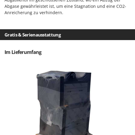
Spiralmac
Abgase gewährleistet ist, um eine Stagnation und eine CO2-
Spring Protezione
Anreicherung zu verhindern.
Spyro
Stanley
Gratis & Serienausstattung
Stiga
Stocker
Im Lieferumfang
Sunseeker
T
Tecla
TecnoGen
Tellarini Pompe
Telwin
Tenco
Tineco
Titania