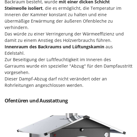
Backraum besteht, wurde
mit einer dicken Schicht
Mowox
Steinwolle isoliert
, die es ermöglicht, die Temperatur im
MTD
Inneren der Kammer konstant zu halten und eine
übermäßige Erwärmung der äußeren Ofenbleche zu
N
verhindern.
New O.M.R.A.
Das würde zu einer Verringerung der Wärmeeffizienz und
Nilfisk
damit zu einem Anstieg des Holzverbrauchs führen.
Innenraum des Backraums und Lüftungskamin
aus
Ninja
Edelstahl.
Novatec
Zur Beseitigung der Luftfeuchtigkeit im Inneren des
Garraums wurde ein spezieller "Abzug" für den Dampfaustritt
Novital
vorgesehen.
NuAir
Dieser Dampf-Abzug darf nicht verändert oder an
Rohrleitungen angeschlossen werden.
NuovaFac
O
Ofentüren und Ausstattung
Officine Savioli
Oliviero
Olix
OMA