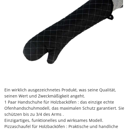
WIDU
Wiper EcoRobot
Wolf Garten
Wortex
Worx
Y
Yard Force
Z
Zanon
Zephir
ZGrills
Ein wirklich ausgezeichnetes Produkt, was seine Qualität,
seinen Wert und Zweckmäßigkeit angeht.
Zodiac
1 Paar Handschuhe für Holzbacköfen : das einzige echte
Zomax
Ofenhandschuhmodell, das maximalen Schutz garantiert. Sie
schützen bis zu 3/4 des Arms .
Einzigartiges, funktionelles und wirksames Modell.
Pizzaschaufel für Holzbacköfen : Praktische und handliche