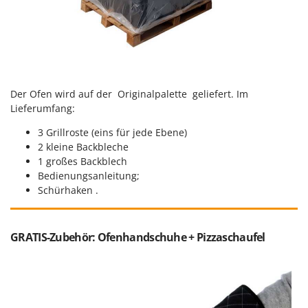
Tornado
Tre Spade
Trev - Abrek - TecnoVIR
Trotec
Troy-Bilt
Der Ofen wird auf der Originalpalette geliefert. Im
Lieferumfang:
U
Udor
3 Grillroste (eins für jede Ebene)
2 kleine Backbleche
Unger
1 großes Backblech
Bedienungsanleitung;
V
Verdemax
Schürhaken .
Vesco
Volpi
GRATIS-Zubehör: Ofenhandschuhe + Pizzaschaufel
W
Waldner
Weber