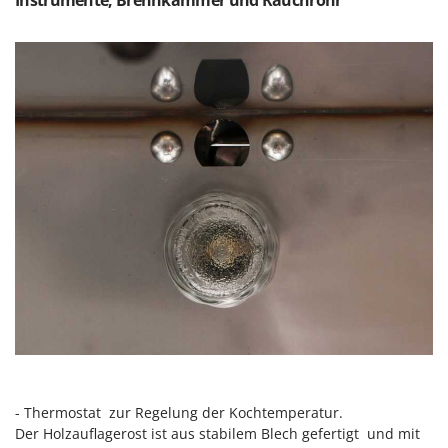
Instrumente, Brennkammer und Rauchrohr
Rato
Reber
Redback
Resto Italia
Ribimex
Ripartrak
Ritter
River Systems
Robomow
Rossofuoco
Rover Pompe
Royal Food
Ryobi
- Thermostat zur Regelung der Kochtemperatur.
S
S.T.P.
Der Holzauflagerost ist aus stabilem Blech gefertigt und mit