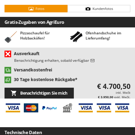
Bodenreinigungsmaschinen
Barbieri
Fotos
Kundenfotos
Brutmaschinen Inkubatoren
Batavia
Gratis-Zugaben von AgriEuro
Bürsten für den Außenbereich
Benassi
Beper
Pizzaschaufel für
Ofenhandschuhe im
D
Holzbacköfen!
Lieferumfang!
Dampfreiniger und Dampfbesen
Berkel
Bernardi
E
Ausverkauft
Einachsschlepper
Bertolini Pumps
Benachrichtigung erhalten, sobald verfügbar
Elektrische Tauchpumpen
Besser Vacuum
Versandkostenfrei
Erdbohrer
Bestway
30 Tage kostenlose Rückgabe*
€ 4.700,50
Erntenetze für Obst und Oliven
Beta tools
Benachrichtigen Sie mich
inkl. MwSt
Bissell
F
€ 3.950,00
exkl. MwSt.
Feder Grubber
Black & Decker
Feldspritzen für Pflanzenschutz
BlackStone
Fensterreiniger
Blue Bird
Fleischwolf
Bomet
Technische Daten