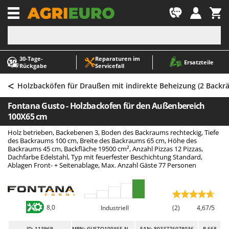
-1
30‑Tage-
Reparaturen im
A
A
Ersatzteile
Rückgabe
Servicefall
Abbeermaschinen - Traubenmühlen
ABAC
<
Abfüllgeräte
AgriEuro Premium
Holzbacköfen für Draußen mit indirekte Beheizung (2 Backr
Akku Gartenscheren
AgriEuro TOP-LINE
Fontana Gusto - Holzbackofen für den Außenbereich
Akku Gras- und Strauchscheren
AGT
100X65 cm
Akku-Stichsägen
Aima
Holz betrieben, Backebenen 3, Boden des Backraums rechteckig, Tiefe
des Backraums 100 cm, Breite des Backraums 65 cm, Höhe des
Allzwecktransporter - Motorschubkarren
Airmec
Backraums 45 cm, Backfläche 19500 cm², Anzahl Pizzas 12 Pizzas,
Dachfarbe Edelstahl, Typ mit feuerfester Beschichtung Standard,
Alu-Teleskopleitern
AL-KO
Ablagen Front- + Seitenablage, Max. Anzahl Gäste 77 Personen
Anbaubagger Heckbagger für Traktoren
ALA 2000
Arbeitsschutzkleidung
Alce
Aschesauger
Alpina
8,0
Industriell
(2)
4,67/5
Astkettensägen - Hochentaster
Ama
ID
: 113969
MPN: GUSTO100X65 NEW
EAN: 8033776078036
R-668