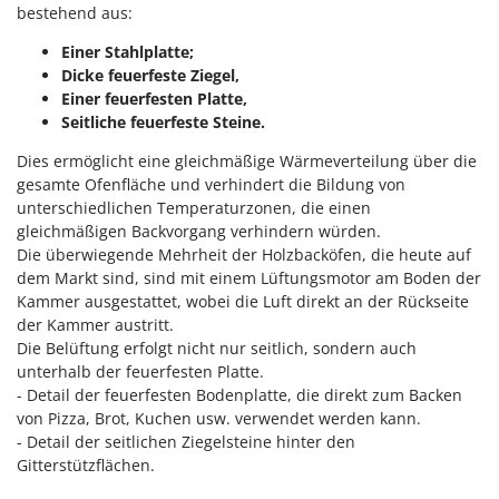
Vogelscheuchen - Vogelabwehr
bestehend aus:
KitchenAid
W
Komo
Einer Stahlplatte;
Wasserpumpen
Dicke feuerfeste Ziegel,
L
Wasserpumpen für Traktoren
Einer feuerfesten Platte,
Laica
Seitliche feuerfeste Steine.
Wein- und Obstpressen
Lampacrescia - MGM
Dies ermöglicht eine gleichmäßige Wärmeverteilung über die
Wein- und Ölschichtenfilter
Landxcape
gesamte Ofenfläche und verhindert die Bildung von
Weitere Produkte
unterschiedlichen Temperaturzonen, die einen
LAR Casalinghi
Wiesenwalzen für Traktor
gleichmäßigen Backvorgang verhindern würden.
Lavor
Die überwiegende Mehrheit der Holzbacköfen, die heute auf
Wippsägen
dem Markt sind, sind mit einem Lüftungsmotor am Boden der
Linea VZ
Wurstfüller
Kammer ausgestattet, wobei die Luft direkt an der Rückseite
Lisam
der Kammer austritt.
Z
Lotusgrill
Die Belüftung erfolgt nicht nur seitlich, sondern auch
Zerstäuber
unterhalb der feuerfesten Platte.
M
- Detail der feuerfesten Bodenplatte, die direkt zum Backen
Zinkeneggen
M.A.I.BO.
von Pizza, Brot, Kuchen usw. verwendet werden kann.
Zubehör für Rasentraktoren
- Detail der seitlichen Ziegelsteine hinter den
Macom
Gitterstützflächen.
Macte Ovens