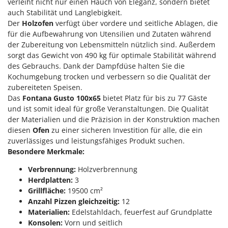
M
verleiht nicht nur einen Hauch von Eleganz, sondern bietet
Mähroboter
Famag
auch Stabilität und Langlebigkeit.
Maisentkörnungsmaschinen
Famur
Der
Holzofen
verfügt über vordere und seitliche Ablagen, die
für die Aufbewahrung von Utensilien und Zutaten während
Manuelle Heckenscheren
FARMER
der Zubereitung von Lebensmitteln nützlich sind. Außerdem
Mehrzweck-Sauggeräte
FBC
sorgt das Gewicht von 490 kg für optimale Stabilität während
Minibacköfen
des Gebrauchs. Dank der Dampfdüse halten Sie die
Ferrari Group
Kochumgebung trocken und verbessern so die Qualität der
Motorhacken - Gartenfräsen
Ferroni
zubereiteten Speisen.
Motorspritzen
Das
Fontana Gusto 100x65
bietet Platz für bis zu 77 Gäste
Ferrua
und ist somit ideal für große Veranstaltungen. Die Qualität
Mulcher für Traktor
FIAC
der Materialien und die Präzision in der Konstruktion machen
FIEM
diesen
Ofen
zu einer sicheren Investition für alle, die ein
N
Notstromaggregat
zuverlässiges und leistungsfähiges Produkt suchen.
Fimar
Besondere Merkmale:
Nudelmaschinen
FINI
Verbrennung:
Holzverbrennung
Fiorentini
O
Herdplatten:
3
Obstmühlen Obsthäcksler Obstmuser
Grillfläche:
19500 cm²
Fiskars
Obstpressen
Anzahl Pizzen gleichzeitig:
12
Flymo
Materialien:
Edelstahldach, feuerfest auf Grundplatte
Olivenernter und Schüttler
Fontana Forni
Konsolen:
Vorn und seitlich