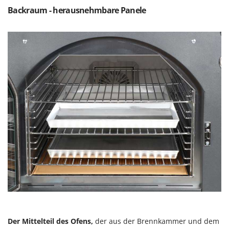
Makita
Backraum - herausnehmbare Panele
MAMMAMIA
Marcato
Marina Systems
Master
Mastercook
McCulloch
MCH
Michelin
Mille
Minox
Mockmill
More than chef
MOSA
MOVA
Der Mittelteil des Ofens,
der aus der Brennkammer und dem