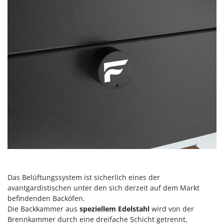
Sprühgeräte für Pflanzenbehandlung
Infaco
Stäubegeräte für Traktor
Intec
Staubsauger - Elektrobesen
Intex
Iseki
T
Teppichreiniger und Teppichbodenreiniger
Italyco
Thermische und mechanische Unkrautbrenner
ITM
Tomatenpressen
J
Tragbare Powerstationen
JOLLY ITALIA
Traktor-Heckenscheren mit Ausleger
K
KAAZ
U
Umfüllpumpen
Karcher
Umkehrfräsen
Kasco
Das Belüftungssystem ist sicherlich eines der
Kemper
V
avantgardistischen unter den sich derzeit auf dem Markt
Vakuumiergeräte
befindenden Backöfen.
Kenwood
Vertikutierer
Die Backkammer aus
speziellem Edelstahl
wird von der
Keter
Brennkammer durch eine dreifache Schicht getrennt,