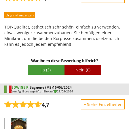
Robustheit
Original anzeigen
Leistung
Benutzerfreundlichkeit
TOP-Qualität, ästhetisch sehr schön, einfach zu verwenden,
Qualität / Preis
etwas weniger zusammenzubauen, Sie benötigen einen
Minikran, um die beiden Korpusse zusammenzusetzen. Ich
Schwierigkeitsgrad Zusammenbau
kann es jedoch jedem empfehlen!!
Verpackung
War Ihnen diese Bewertung hilfreich?
Ja
(3)
Nein
(0)
EDWIGE P.
Bagnone (MS)
16/06/2024
Von AgriEuro geprüfter Einkauf
25/05/2024
4,7
Siehe Einzelheiten
Robustheit
Leistung