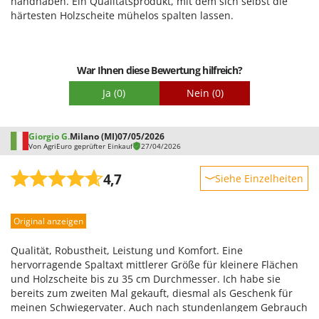
handhaben. Ein Qualitätsprodukt, mit dem sich selbst die
Omas
härtesten Holzscheite mühelos spalten lassen.
Ompagrill
Ooni
War Ihnen diese Bewertung hilfreich?
Oriental Koshin
Ja
(0)
Nein
(0)
Outdoorchef
P
Palazzetti
Giorgio G.
Milano (MI)
07/05/2026
Von AgriEuro geprüfter Einkauf
27/04/2026
Palumbo Pavi
Partisani
4,7
Siehe Einzelheiten
Paterlini
Robustheit
Philips
Original anzeigen
Leistung
Pramac
Benutzerfreundlichkeit
Qualität, Robustheit, Leistung und Komfort. Eine
Prismafood
Qualität / Preis
hervorragende Spaltaxt mittlerer Größe für kleinere Flächen
und Holzscheite bis zu 35 cm Durchmesser. Ich habe sie
Schwierigkeitsgrad Zusammenbau
bereits zum zweiten Mal gekauft, diesmal als Geschenk für
R
R.G.V.
Verpackung
meinen Schwiegervater. Auch nach stundenlangem Gebrauch