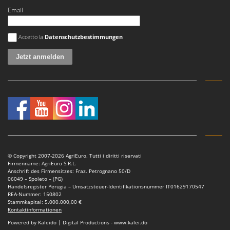
Email
Es ist ein Fehler aufgetreten
Accetto la
Datenschutzbestimmungen
© Copyright 2007-2026 AgriEuro. Tutti i diritti riservati
Firmenname: AgriEuro S.R.L.
Anschrift des Firmensitzes: Fraz. Petrognano 50/D
06049 – Spoleto – (PG)
Handelsregister Perugia – Umsatzsteuer-Identifikationsnummer IT01629170547
REA-Nummer: 150802
Stammkapital: 5.000.000,00 €
Kontaktinformationen
Powered by Kaleido | Digital Productions - www.kalei.do