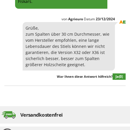
Fiskars.
Spiralmac
Spring Protezione
von
Agrieuro
Datum
23/12/2024
Spyro
Grüße,
Stanley
zum Spalten über 30 cm Durchmesser, wie
Stiga
vom Hersteller empfohlen, eine lange
Lebensdauer des Stiels können wir nicht
Stocker
garantieren, die Version X32 oder X36 ist
Sunseeker
sicherlich besser, besser zum Spalten
größerer Holzscheite geeignet.
T
Tecla
Ja
(0)
War Ihnen diese Antwort hilfreich?
TecnoGen
Tellarini Pompe
Telwin
Tenco
Versandkostenfrei
Tineco
Titania