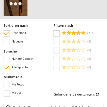
Sprühgeräte für Pflanzenbehandlung
Infaco
Stäubegeräte für Traktor
Intec
Staubsauger - Elektrobesen
Intex
Iseki
Sortieren nach
Filtern nach
T
Teppichreiniger und Teppichbodenreiniger
Italyco
Beliebtheit
(21)
Thermische und mechanische Unkrautbrenner
ITM
Neueste
(0)
Tomatenpressen
J
(0)
Tragbare Powerstationen
Sprache
JOLLY ITALIA
Traktor-Heckenscheren mit Ausleger
Nur auf Deutsch
(0)
K
KAAZ
Alle Sprachen
(0)
U
Umfüllpumpen
Karcher
Multimedia
Umkehrfräsen
Kasco
Mit Fotos
Kemper
V
Vakuumiergeräte
Mit Video
Gefundene Bewertungen:
21
Kenwood
Vertikutierer
Keter