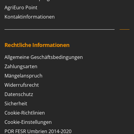
WIDU
AgriEuro Point
Wiper EcoRobot
Kontaktinformationen
Wolf Garten
Wortex
Worx
Rechtliche Informationen
Y
Yard Force
Allgemeine Geschäftsbedingungen
Zahlungsarten
Z
Zanon
Mängelanspruch
Zephir
Widerrufsrecht
ZGrills
Datenschutz
Zodiac
Sicherheit
Zomax
Cookie-Richtlinien
Cookie-Einstellungen
POR FESR Umbrien 2014-2020