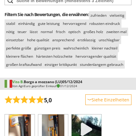
Vogelscheuchen - Vogelabwehr
KitchenAid
W
Komo
Filtern Sie nach Bewertungen, die erwähnen:
zufrieden
vielseitig
Wasserpumpen
stabil
einhändig
gute leistung
hervorragend
robusten eindruck
L
Wasserpumpen für Traktoren
Laica
nötig
teuer
lässt
normal
frisch
optisch
großes holz
zweiten mal
Wein- und Obstpressen
Lampacrescia - MGM
einsetzbar
hohe qualität
ansprechend
erstklassig
unschlagbar
Wein- und Ölschichtenfilter
perfekte größe
günstigen preis
wahrscheinlich
kleiner nachteil
Landxcape
Weitere Produkte
kleinere flächen
härtesten holzscheite
hervorragender qualität
LAR Casalinghi
Wiesenwalzen für Traktor
großen kraftaufwand
einziger kritikpunkt
stundenlangem gebrauch
Lavor
Wippsägen
Linea VZ
Wurstfüller
Vito B.
Borgo a mozzano (LU)
05/12/2024
Lisam
Von AgriEuro geprüfter Einkauf
01/12/2024
Z
Lotusgrill
Zerstäuber
5,0
Siehe Einzelheiten
M
Zinkeneggen
Robustheit
M.A.I.BO.
Zubehör für Rasentraktoren
Leistung
Macom
Benutzerfreundlichkeit
Macte Ovens