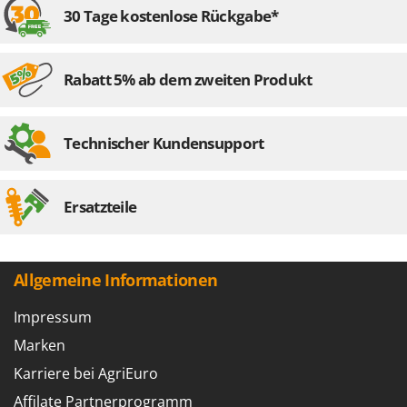
Tornado
30 Tage kostenlose Rückgabe*
Tre Spade
Trev - Abrek - TecnoVIR
Rabatt 5% ab dem zweiten Produkt
Trotec
Troy-Bilt
Technischer Kundensupport
U
Udor
Unger
Ersatzteile
V
Verdemax
Allgemeine Informationen
Vesco
Volpi
Impressum
Marken
W
Waldner
Karriere bei AgriEuro
Weber
Affilate Partnerprogramm