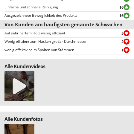
Reinigungsmaschinen für Fassaden, Fenster und PV-Anlagen
vereinfachte Auswahl ermöglichen, einschließlich der Auswahl von
GreenBay
Einfache und schnelle Reinigung
16
Rührtöpfe mit Elektrischem Rührwerk
positiven oder negativen Bewertungen.
Greenworks
Ausgezeichnete Beweglichkeit des Produkts
16
Rupfmaschinen
GRIFO
Von Kunden am häufigsten genannte Schwächen
S
GVS
Auf sehr hartem Holz wenig effizient
5
Sämaschinen und Düngerstreuer
GYS
Wenig effizient zum Hacken großer Durchmesser
2
Scheibenpflüge
wenig effektiv beim Spalten von Stämmen
1
H
Schneefräsen
Hailo
Schneeräumer
Alle Kundenvideos
Helvi
Schrotmühlen - elektrisch
Henx
Schwader für Traktoren
HiKOKI
Schweißgeräte
Honda
Seilwinden - Motorseilwinden
I
Sichelmähwerke für Traktoren
Idromatic
Sichelmulcher für Traktoren
Alle Kundenfotos
Il-Tec
Sortierer für Oliven
Imperia