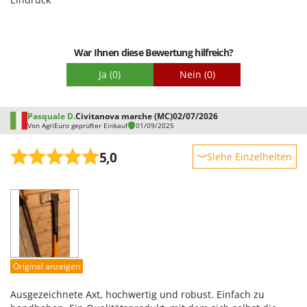
Mowox
Qualität / Preis
MTD
Schwierigkeitsgrad Zusammenbau
War Ihnen diese Bewertung hilfreich?
Verpackung
N
New O.M.R.A.
Ja
(0)
Nein
(0)
Nilfisk
Ninja
Pasquale D.
Civitanova marche (MC)
02/07/2026
Von AgriEuro geprüfter Einkauf
01/09/2025
Novatec
Novital
5,0
Siehe Einzelheiten
NuAir
Robustheit
NuovaFac
Leistung
Benutzerfreundlichkeit
O
Officine Savioli
Qualität / Preis
Oliviero
Schwierigkeitsgrad Zusammenbau
Original anzeigen
Olix
Verpackung
OMA
Ausgezeichnete Axt, hochwertig und robust. Einfach zu