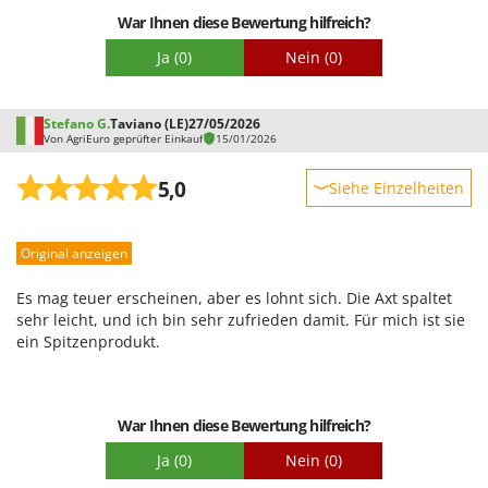
verursachen sie keine Beschwerden in Armen oder Ellbogen;
Rato
War Ihnen diese Bewertung hilfreich?
sie spaltet sehr gut und erfordert weniger Kraftaufwand als
Reber
eine herkömmliche Axt vergleichbarer Größe. Bisher ist mir
Ja
(0)
Nein
(0)
nichts passiert, und sie wirkt trotzdem sehr stabil.
Redback
Resto Italia
Stefano G.
Taviano (LE)
27/05/2026
Ribimex
Von AgriEuro geprüfter Einkauf
15/01/2026
Ripartrak
5,0
Siehe Einzelheiten
Ritter
Robustheit
River Systems
Original anzeigen
Leistung
Robomow
Benutzerfreundlichkeit
Es mag teuer erscheinen, aber es lohnt sich. Die Axt spaltet
Rossofuoco
Qualität / Preis
sehr leicht, und ich bin sehr zufrieden damit. Für mich ist sie
Rover Pompe
ein Spitzenprodukt.
Schwierigkeitsgrad Zusammenbau
Royal Food
Verpackung
Ryobi
War Ihnen diese Bewertung hilfreich?
S
Ja
(0)
Nein
(0)
S.T.P.