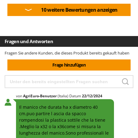
Santos
10 weitere Bewertungen anzeigen
Sbaraglia
Schnitzer
Seven Italy
Shark
Fragen und Antworten
Shindaiwa
Fragen Sie andere Kunden, die dieses Produkt bereits gekauft haben
Silky
Frage hinzufügen
Simatech
Sirman
Skil
Smartwood
von
AgriEuro-Benutzer
(Italia)
Datum
22/12/2024
Smeg
Il manico che durata ha x diametro 40
cm.puo partire l ascia da spacco
Snapper
rompendosi la plastica sottile che la tiene
Solidur
.Meglio la x32 o la x36come si misura la
Spice Electronics
lunghezza del manico.Sono professionali le