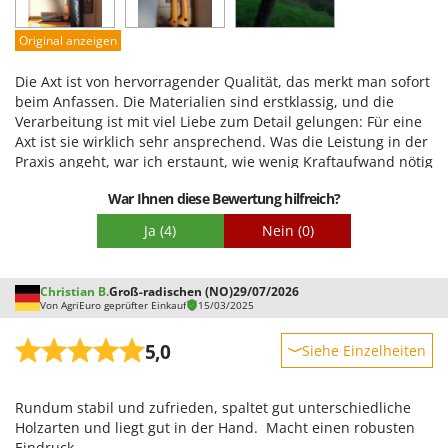
Qualität / Preis
Makita
Schwierigkeitsgrad Zusammenbau
MAMMAMIA
Original anzeigen
Verpackung
Marcato
Die Axt ist von hervorragender Qualität, das merkt man sofort
Marina Systems
beim Anfassen. Die Materialien sind erstklassig, und die
Verarbeitung ist mit viel Liebe zum Detail gelungen: Für eine
Master
Axt ist sie wirklich sehr ansprechend. Was die Leistung in der
Mastercook
Praxis angeht, war ich erstaunt, wie wenig Kraftaufwand nötig
war, um Holz mit 20–30 cm Durchmesser und bis zu 40 cm
McCulloch
War Ihnen diese Bewertung hilfreich?
Länge zu spalten. Mein einziger Kritikpunkt ist die Stiellänge;
MCH
im Gebrauch merkte ich, dass 10 cm mehr nicht geschadet
Ja
(4)
Nein
(0)
hätten. Da ich aber eine flexiblere und nicht zu schwere Axt
Michelin
wollte (manche einfache Spalten lassen sich sogar einhändig
Mille
ausführen), entschied ich mich zunächst für das 60-cm-
Christian B.
Groß-radischen (NO)
29/07/2026
Modell. Wahrscheinlich werde ich mir auch noch das längere
Von AgriEuro geprüfter Einkauf
15/03/2025
Minox
80-cm-Modell zulegen. Insgesamt bin ich rundum zufrieden
Mockmill
und kann den Kauf wärmstens empfehlen.
5,0
Siehe Einzelheiten
More than chef
Robustheit
MOSA
Rundum stabil und zufrieden, spaltet gut unterschiedliche
Leistung
Holzarten und liegt gut in der Hand. Macht einen robusten
MOVA
Benutzerfreundlichkeit
Eindruck