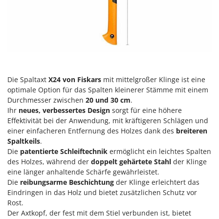
Heckenscheren
Comet
Heißluftfritteusen
Cresco
Heizkanonen und Elektroheizer
Cruccolini
Hochdruckreiniger
CTEK
Hochgrasmäher
D
Holzbacköfen Außenbereich für Pizza und Braten
Die Spaltaxt
X24 von Fiskars
mit mittelgroßer Klinge ist eine
Dal Degan
optimale Option für das Spalten kleinerer Stämme mit einem
Holzspalter
DCG
Durchmesser zwischen
20 und 30 cm
.
Hubwagen
Deca
Ihr
neues, verbessertes Design
sorgt für eine höhere
Effektivität bei der Anwendung, mit kräftigeren Schlägen und
DeWalt
K
einer einfacheren Entfernung des Holzes dank des
breiteren
Kabelpflüge für die Drainage
Di Martino
Spaltkeils
.
Kartoffellegemaschine für Traktoren
Die
patentierte Schleiftechnik
ermöglicht ein leichtes Spalten
Diavola Pro
des Holzes, während der
doppelt gehärtete Stahl
der Klinge
Kartoffelroder für Traktoren
Diesse
eine länger anhaltende Schärfe gewährleistet.
Kehrmaschinen
Die
reibungsarme Beschichtung
der Klinge erleichtert das
Docma
Eindringen in das Holz und bietet zusätzlichen Schutz vor
Kettensägen
Dominion
Rost.
Kippbare Heckschaufeln für Traktoren
Dreame
Der Axtkopf, der fest mit dem Stiel verbunden ist, bietet