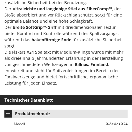
zusätzliche Sicherheit bei der Benutzung.
Klimaanlagen – Klimageräte
Der
ultraleichte und langlebige Stiel aus FiberComp™
, der
E
Knetmaschinen
Echo
Stöße absorbiert und vor Rückschlag schützt, sorgt für eine
Knochensägen
optimale Balance und eine hohe Schlagkraft.
EcoFlow
Der
breite SoftGrip™-Griff
mit dreidimensionaler Textur
Kompressoren - elektrisch
Edilmark
bietet Komfort und Kontrolle während des Spaltvorgangs,
Kompressoren für Ernte und Baumschnitt
während das
hakenförmige Ende
für zusätzliche Sicherheit
Effeuno
sorgt.
Kreiseleggen
Einhell
Die Fiskars X24 Spaltaxt mit Medium-Klinge wurde mit mehr
Küchenreiben - elektrisch
Elegen
als dreieinhalb Jahrhunderten Erfahrung in der Herstellung
von geschmiedeten Werkzeugen in
Billnäs, Finnland
,
Kükenaufzuchtboxen
Energy Gruppi
entwickelt und steht für Spitzenleistungen im Bereich der
Enotecnica Pillan
Forstwerkzeuge und bietet fortschrittliche, ergonomische
L
Laderampe aus Aluminium
Leistung für jeden Einsatz.
Eschenfelder
Laubsauger - Laubbläser
EuroMech
Laubsauger auf Rädern
Technisches Datenblatt
Eurosystems
Luftentfeuchter
Produktmerkmale
F
Luftkühler
FAC
Modell
X-Series X24
Fama Industrie