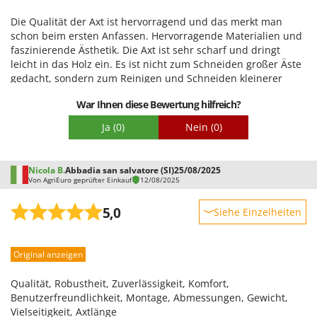
Vogelscheuchen - Vogelabwehr
Verpackung
KitchenAid
Die Qualität der Axt ist hervorragend und das merkt man
W
Komo
schon beim ersten Anfassen. Hervorragende Materialien und
Wasserpumpen
faszinierende Ästhetik. Die Axt ist sehr scharf und dringt
L
Wasserpumpen für Traktoren
leicht in das Holz ein. Es ist nicht zum Schneiden großer Äste
Laica
gedacht, sondern zum Reinigen und Schneiden kleinerer
Wein- und Obstpressen
Äste. Aufgrund der Größe und des Gewichts ist es sehr
Lampacrescia - MGM
Wein- und Ölschichtenfilter
War Ihnen diese Bewertung hilfreich?
bequem zu transportieren. Vollkommen zufrieden mit dem
Landxcape
Kauf.
Weitere Produkte
Ja
(0)
Nein
(0)
LAR Casalinghi
Wiesenwalzen für Traktor
Lavor
Wippsägen
Nicola B.
Abbadia san salvatore (SI)
25/08/2025
Linea VZ
Von AgriEuro geprüfter Einkauf
12/08/2025
Wurstfüller
Lisam
5,0
Siehe Einzelheiten
Z
Lotusgrill
Zerstäuber
Robustheit
M
Zinkeneggen
Original anzeigen
Leistung
M.A.I.BO.
Zubehör für Rasentraktoren
Benutzerfreundlichkeit
Macom
Qualität, Robustheit, Zuverlässigkeit, Komfort,
Qualität / Preis
Benutzerfreundlichkeit, Montage, Abmessungen, Gewicht,
Macte Ovens
Vielseitigkeit, Axtlänge