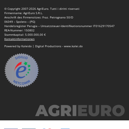
© Copyright 2007-2026 AgriEuro. Tutti i diritti riservati
Firmenname: AgriEuro S.R.L.
Anschrift des Firmensitzes: Fraz. Petrognano 50/D
06049 – Spoleto – (PG)
Handelsregister Perugia – Umsatzsteuer-Identifikationsnummer IT01629170547
REA-Nummer: 150802
Stammkapital: 5.000.000,00 €
Kontaktinformationen
Powered by Kaleido | Digital Productions - www.kalei.do