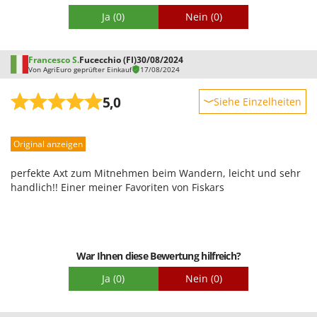
Mowox
Ja
(0)
Nein
(0)
MTD
Francesco S.
Fucecchio (FI)
30/08/2024
N
Von AgriEuro geprüfter Einkauf
17/08/2024
New O.M.R.A.
Nilfisk
5,0
Siehe Einzelheiten
Ninja
Robustheit
Novatec
Original anzeigen
Leistung
Novital
Benutzerfreundlichkeit
perfekte Axt zum Mitnehmen beim Wandern, leicht und sehr
NuAir
Qualität / Preis
handlich!! Einer meiner Favoriten von Fiskars
NuovaFac
Schwierigkeitsgrad Zusammenbau
Verpackung
O
Officine Savioli
War Ihnen diese Bewertung hilfreich?
Oliviero
Ja
(0)
Nein
(0)
Olix
OMA