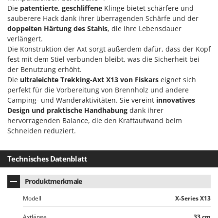
Klimaanlagen – Klimageräte
Die
patentierte, geschliffene
Klinge bietet schärfere und
E
sauberere Hack dank ihrer überragenden Schärfe und der
Knetmaschinen
Echo
doppelten Härtung des Stahls
, die ihre Lebensdauer
Knochensägen
EcoFlow
verlängert.
Kompressoren - elektrisch
Die Konstruktion der Axt sorgt außerdem dafür, dass der Kopf
Edilmark
fest mit dem Stiel verbunden bleibt, was die Sicherheit bei
Kompressoren für Ernte und Baumschnitt
Effeuno
der Benutzung erhöht.
Kreiseleggen
Die
ultraleichte Trekking-Axt X13 von Fiskars
eignet sich
Einhell
perfekt für die Vorbereitung von Brennholz und andere
Küchenreiben - elektrisch
Elegen
Camping- und Wanderaktivitäten. Sie vereint
innovatives
Kükenaufzuchtboxen
Energy Gruppi
Design und praktische Handhabung
dank ihrer
hervorragenden Balance, die den Kraftaufwand beim
Enotecnica Pillan
L
Schneiden reduziert.
Laderampe aus Aluminium
Eschenfelder
Laubsauger - Laubbläser
EuroMech
Technisches Datenblatt
Laubsauger auf Rädern
Eurosystems
Luftentfeuchter
Produktmerkmale
F
Luftkühler
FAC
Modell
X-Series X13
Fama Industrie
Axtlänge
33 cm