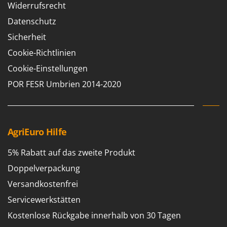
Widerrufsrecht
Spiralmac
Datenschutz
Spring Protezione
Spyro
Sicherheit
Stanley
Cookie-Richtlinien
Stiga
Cookie-Einstellungen
Stocker
POR FESR Umbrien 2014-2020
Sunseeker
T
Tecla
AgriEuro Hilfe
TecnoGen
5% Rabatt auf das zweite Produkt
Tellarini Pompe
Doppelverpackung
Telwin
Versandkostenfrei
Tenco
Servicewerkstätten
Tineco
Kostenlose Rückgabe innerhalb von 30 Tagen
Titania