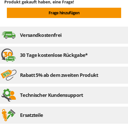
Produkt gekauft haben, eine Frage!
Rato
Reber
Frage hinzufügen
Redback
Resto Italia
Versandkostenfrei
Ribimex
Ripartrak
Ritter
30 Tage kostenlose Rückgabe*
River Systems
Robomow
Rabatt 5% ab dem zweiten Produkt
Rossofuoco
Rover Pompe
Technischer Kundensupport
Royal Food
Ryobi
Ersatzteile
S
S.T.P.