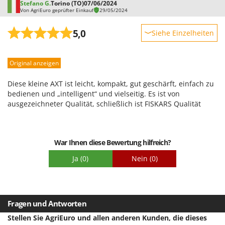
Stefano G.
Torino (TO)
07/06/2024
Omas
Von AgriEuro geprüfter Einkauf
29/05/2024
Ompagrill
5,0
Siehe Einzelheiten
Ooni
Robustheit
Oriental Koshin
Original anzeigen
Leistung
Outdoorchef
Benutzerfreundlichkeit
Diese kleine AXT ist leicht, kompakt, gut geschärft, einfach zu
P
Qualität / Preis
bedienen und „intelligent“ und vielseitig. Es ist von
Palazzetti
ausgezeichneter Qualität, schließlich ist FISKARS Qualität
Schwierigkeitsgrad Zusammenbau
Palumbo Pavi
Verpackung
Partisani
Paterlini
War Ihnen diese Bewertung hilfreich?
Philips
Ja
(0)
Nein
(0)
Pramac
Prismafood
Fragen und Antworten
R
R.G.V.
Stellen Sie AgriEuro und allen anderen Kunden, die dieses