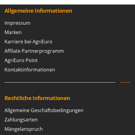
Santos
Allgemeine Informationen
Sbaraglia
Schnitzer
Impressum
Seven Italy
Marken
Shark
Karriere bei AgriEuro
Shindaiwa
Affilate Partnerprogramm
Silky
AgriEuro Point
Simatech
Kontaktinformationen
Sirman
Skil
Smartwood
Rechtliche Informationen
Smeg
Allgemeine Geschäftsbedingungen
Snapper
Zahlungsarten
Solidur
Mängelanspruch
Spice Electronics