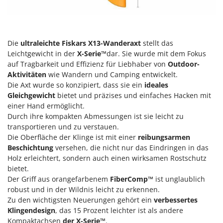
Heckenscheren
Comet
Heißluftfritteusen
Cresco
Heizkanonen und Elektroheizer
Cruccolini
Die
ultraleichte Fiskars X13-Wanderaxt
stellt das
Hochdruckreiniger
CTEK
Leichtgewicht in der
X-Serie™
dar. Sie wurde mit dem Fokus
auf Tragbarkeit und Effizienz für Liebhaber von
Outdoor-
Hochgrasmäher
Aktivitäten
wie Wandern und Camping entwickelt.
D
Holzbacköfen Außenbereich für Pizza und Braten
Dal Degan
Die Axt wurde so konzipiert, dass sie ein
ideales
Holzspalter
Gleichgewicht
bietet und präzises und einfaches Hacken mit
DCG
einer Hand ermöglicht.
Hubwagen
Deca
Durch ihre kompakten Abmessungen ist sie leicht zu
transportieren und zu verstauen.
DeWalt
K
Die Oberfläche der Klinge ist mit einer
reibungsarmen
Kabelpflüge für die Drainage
Di Martino
Beschichtung
versehen, die nicht nur das Eindringen in das
Kartoffellegemaschine für Traktoren
Diavola Pro
Holz erleichtert, sondern auch einen wirksamen Rostschutz
Kartoffelroder für Traktoren
bietet.
Diesse
Der Griff aus orangefarbenem
FiberComp™
ist unglaublich
Kehrmaschinen
Docma
robust und in der Wildnis leicht zu erkennen.
Kettensägen
Zu den wichtigsten Neuerungen gehört ein
verbessertes
Dominion
Klingendesign
, das 15 Prozent leichter ist als andere
Kippbare Heckschaufeln für Traktoren
Dreame
Kompaktachsen
der X-Serie™
.