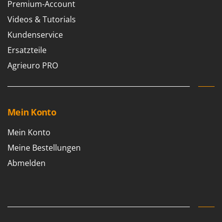
Premium-Account
Tornado
Videos & Tutorials
Tre Spade
Kundenservice
Trev - Abrek - TecnoVIR
Ersatzteile
Trotec
Agrieuro PRO
Troy-Bilt
U
Udor
Unger
Mein Konto
V
Mein Konto
Verdemax
Meine Bestellungen
Vesco
Abmelden
Volpi
W
Waldner
Weber