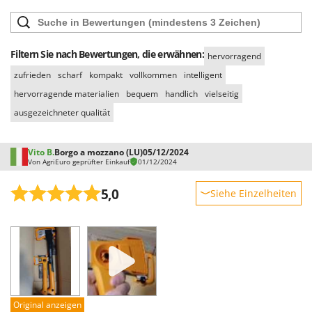
Sprühgeräte für Pflanzenbehandlung
Infaco
Stäubegeräte für Traktor
Intec
Staubsauger - Elektrobesen
Intex
Filtern Sie nach Bewertungen, die erwähnen:
hervorragend
Iseki
T
zufrieden
scharf
kompakt
vollkommen
intelligent
Teppichreiniger und Teppichbodenreiniger
Italyco
hervorragende materialien
bequem
handlich
vielseitig
Thermische und mechanische Unkrautbrenner
ausgezeichneter qualität
ITM
Tomatenpressen
J
Tragbare Powerstationen
Vito B.
Borgo a mozzano (LU)
05/12/2024
JOLLY ITALIA
Von AgriEuro geprüfter Einkauf
01/12/2024
Traktor-Heckenscheren mit Ausleger
K
5,0
Siehe Einzelheiten
KAAZ
U
Umfüllpumpen
Karcher
Robustheit
Umkehrfräsen
Leistung
Kasco
Benutzerfreundlichkeit
Kemper
V
Vakuumiergeräte
Qualität / Preis
Kenwood
Vertikutierer
Schwierigkeitsgrad Zusammenbau
Keter
Original anzeigen