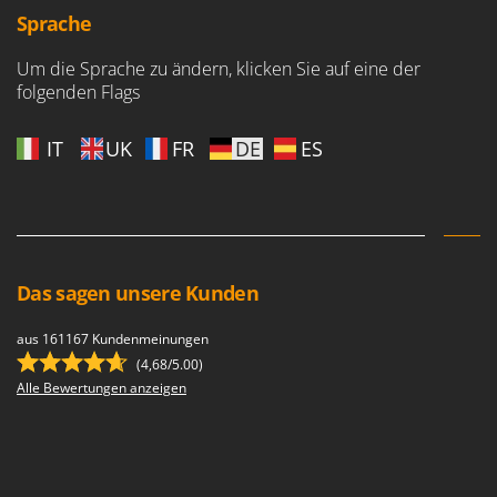
WIDU
Sprache
Wiper EcoRobot
Um die Sprache zu ändern, klicken Sie auf eine der
Wolf Garten
folgenden Flags
Wortex
Worx
IT
UK
FR
DE
ES
Y
Yard Force
Z
Zanon
Das sagen unsere Kunden
Zephir
ZGrills
aus 161167 Kundenmeinungen
(4,68/5.00)
Zodiac
Alle Bewertungen anzeigen
Zomax