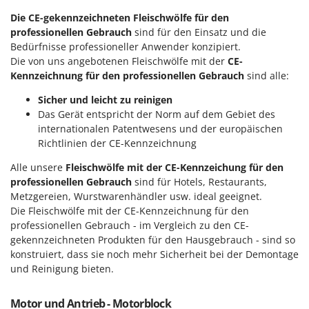
Sprühgeräte für Pflanzenbehandlung
Infaco
Die CE-gekennzeichneten Fleischwölfe für den
Stäubegeräte für Traktor
Intec
professionellen Gebrauch
sind für den Einsatz und die
Staubsauger - Elektrobesen
Bedürfnisse professioneller Anwender konzipiert.
Intex
Die von uns angebotenen Fleischwölfe mit der
CE-
Iseki
T
Kennzeichnung für den professionellen Gebrauch
sind alle:
Teppichreiniger und Teppichbodenreiniger
Italyco
Sicher und leicht zu reinigen
Thermische und mechanische Unkrautbrenner
ITM
Das Gerät entspricht der Norm auf dem Gebiet des
Tomatenpressen
internationalen Patentwesens und der europäischen
Richtlinien der CE-Kennzeichnung
J
Tragbare Powerstationen
JOLLY ITALIA
Traktor-Heckenscheren mit Ausleger
Alle unsere
Fleischwölfe mit der CE-Kennzeichung für den
professionellen Gebrauch
sind für Hotels, Restaurants,
K
KAAZ
U
Metzgereien, Wurstwarenhändler usw. ideal geeignet.
Umfüllpumpen
Die Fleischwölfe mit der CE-Kennzeichnung für den
Karcher
professionellen Gebrauch - im Vergleich zu den CE-
Umkehrfräsen
Kasco
gekennzeichneten Produkten für den Hausgebrauch - sind so
konstruiert, dass sie noch mehr Sicherheit bei der Demontage
Kemper
V
Vakuumiergeräte
und Reinigung bieten.
Kenwood
Vertikutierer
Keter
Motor und Antrieb - Motorblock