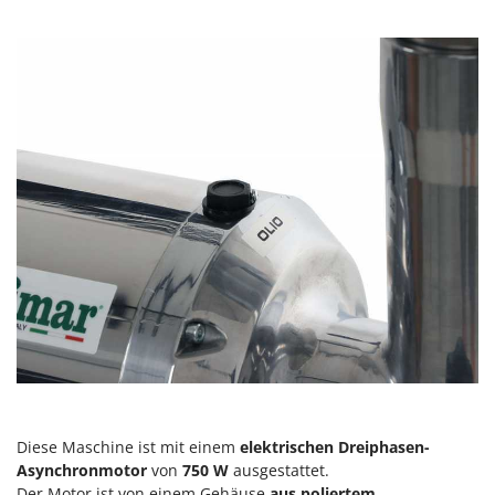
Vogelscheuchen - Vogelabwehr
KitchenAid
W
Komo
Wasserpumpen
L
Wasserpumpen für Traktoren
Laica
Wein- und Obstpressen
Lampacrescia - MGM
Wein- und Ölschichtenfilter
Landxcape
Weitere Produkte
LAR Casalinghi
Wiesenwalzen für Traktor
Lavor
Wippsägen
Linea VZ
Wurstfüller
Lisam
Z
Lotusgrill
Zerstäuber
M
Zinkeneggen
M.A.I.BO.
Zubehör für Rasentraktoren
Macom
Diese Maschine ist mit einem
elektrischen Dreiphasen-
Asynchronmotor
von
750 W
ausgestattet.
Macte Ovens
Der Motor ist von einem Gehäuse
aus poliertem,