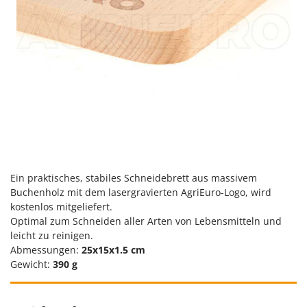
Santos
Sbaraglia
Schnitzer
Seven Italy
Shark
Shindaiwa
Silky
Simatech
Sirman
Ein praktisches, stabiles Schneidebrett aus massivem
Skil
Buchenholz mit dem lasergravierten AgriEuro-Logo, wird
kostenlos mitgeliefert.
Smartwood
Optimal zum Schneiden aller Arten von Lebensmitteln und
Smeg
leicht zu reinigen.
Abmessungen:
25x15x1.5 cm
Snapper
Gewicht:
390 g
Solidur
Spice Electronics