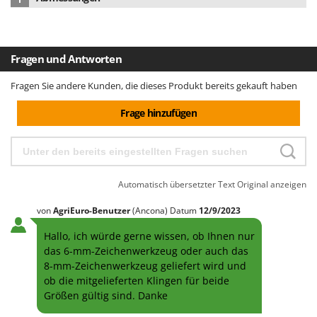
Material des Messers
Edelstahl
Abmessung Produkt cm (LxBxH)
40x25x50 cm
Nettogewicht
21 kg
Fragen und Antworten
Verpackung
Originalverpackung
Fragen Sie andere Kunden, die dieses Produkt bereits gekauft haben
Abmessung Verpackung/en cm (LxBxH)
54x30x48 cm
Frage hinzufügen
Gesamtgewicht mit Verpackung
23 kg
Montagezeit
montiert
Automatisch übersetzter Text
Original anzeigen
von
AgriEuro-Benutzer
(Ancona)
Datum
12/9/2023
Hallo, ich würde gerne wissen, ob Ihnen nur
das 6-mm-Zeichenwerkzeug oder auch das
8-mm-Zeichenwerkzeug geliefert wird und
ob die mitgelieferten Klingen für beide
Größen gültig sind. Danke