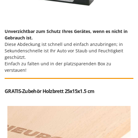
Rato
Reber
Redback
Resto Italia
Unverzichtbar zum Schutz Ihres Gerätes, wenn es nicht in
Gebrauch ist.
Ribimex
Diese Abdeckung ist schnell und einfach anzubringen; in
Ripartrak
Sekundenschnelle ist Ihr Auto vor Staub und Feuchtigkeit
geschützt.
Ritter
Einfach zu falten und in der platzsparenden Box zu
River Systems
verstauen!
Robomow
Rossofuoco
GRATIS-Zubehör Holzbrett 25x15x1.5 cm
Rover Pompe
Royal Food
Ryobi
S
S.T.P.