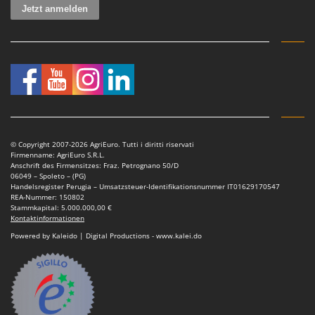
© Copyright 2007-2026 AgriEuro. Tutti i diritti riservati
Firmenname: AgriEuro S.R.L.
Anschrift des Firmensitzes: Fraz. Petrognano 50/D
06049 – Spoleto – (PG)
Handelsregister Perugia – Umsatzsteuer-Identifikationsnummer IT01629170547
REA-Nummer: 150802
Stammkapital: 5.000.000,00 €
Kontaktinformationen
Powered by Kaleido | Digital Productions - www.kalei.do