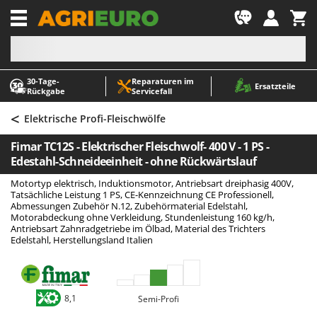
-1
30‑Tage-
Reparaturen im
A
A
Ersatzteile
Rückgabe
Servicefall
Abbeermaschinen - Traubenmühlen
ABAC
<
Abfüllgeräte
AgriEuro Premium
Elektrische Profi-Fleischwölfe
Akku Gartenscheren
AgriEuro TOP-LINE
Fimar TC12S - Elektrischer Fleischwolf- 400 V - 1 PS -
Akku Gras- und Strauchscheren
AGT
Edestahl-Schneideeinheit - ohne Rückwärtslauf
Akku-Stichsägen
Aima
Motortyp elektrisch, Induktionsmotor, Antriebsart dreiphasig 400V,
Tatsächliche Leistung 1 PS, CE-Kennzeichnung CE Professionell,
Allzwecktransporter - Motorschubkarren
Airmec
Abmessungen Zubehör N.12, Zubehörmaterial Edelstahl,
Motorabdeckung ohne Verkleidung, Stundenleistung 160 kg/h,
Alu-Teleskopleitern
AL-KO
Antriebsart Zahnradgetriebe im Ölbad, Material des Trichters
Edelstahl, Herstellungsland Italien
Anbaubagger Heckbagger für Traktoren
ALA 2000
Arbeitsschutzkleidung
Alce
Aschesauger
Alpina
8,1
Semi-Profi
Astkettensägen - Hochentaster
Ama