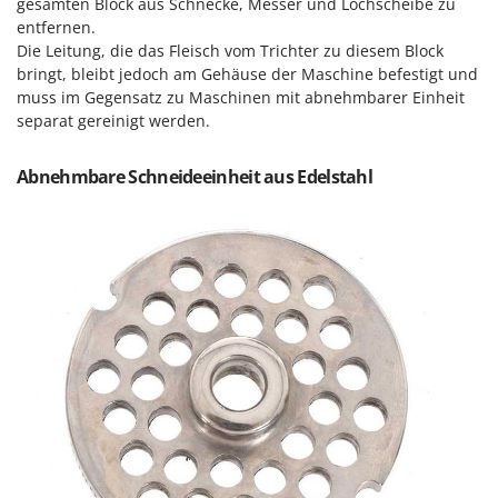
M
gesamten Block aus Schnecke, Messer und Lochscheibe zu
Mähroboter
Famag
entfernen.
Maisentkörnungsmaschinen
Famur
Die Leitung, die das Fleisch vom Trichter zu diesem Block
bringt, bleibt jedoch am Gehäuse der Maschine befestigt und
Manuelle Heckenscheren
FARMER
muss im Gegensatz zu Maschinen mit abnehmbarer Einheit
Mehrzweck-Sauggeräte
FBC
separat gereinigt werden.
Minibacköfen
Ferrari Group
Motorhacken - Gartenfräsen
Abnehmbare Schneideeinheit aus Edelstahl
Ferroni
Motorspritzen
Ferrua
Mulcher für Traktor
FIAC
FIEM
N
Notstromaggregat
Fimar
Nudelmaschinen
FINI
Fiorentini
O
Obstmühlen Obsthäcksler Obstmuser
Fiskars
Obstpressen
Flymo
Olivenernter und Schüttler
Fontana Forni