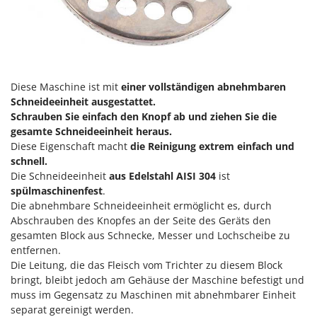
Forest Master
P
Palettengabeln für Traktoren
Francini
Pelletpressen
G
Pflüge für Traktor
G3 Ferrari
Planierschilder für Traktoren
Diese Maschine ist mit
einer vollständigen abnehmbaren
Gardena
Schneideeinheit ausgestattet.
Plasmaschneider
Garofalo
Schrauben Sie einfach den Knopf ab und ziehen Sie die
Poolroboter
gesamte Schneideeinheit heraus.
GeoTech
Diese Eigenschaft macht
die Reinigung extrem einfach und
Pools
GeoTech Pro
schnell.
Poolstaubsauger
Die Schneideeinheit
aus Edelstahl AISI 304
ist
Gierre
spülmaschinenfest
.
Ginko - MGM
R
Die abnehmbare Schneideeinheit ermöglicht es, durch
Rasenmäher
Abschrauben des Knopfes an der Seite des Geräts den
Gipeco
Rasensodenschneider
gesamten Block aus Schnecke, Messer und Lochscheibe zu
Girmi
entfernen.
Rasentraktoren Aufsitzmäher
Goodyear
Die Leitung, die das Fleisch vom Trichter zu diesem Block
Rasentrimmer - Kantenschneider
bringt, bleibt jedoch am Gehäuse der Maschine befestigt und
GRAEF
muss im Gegensatz zu Maschinen mit abnehmbarer Einheit
Rasentrimmer - Motorsensen - Freischneider
Gre
separat gereinigt werden.