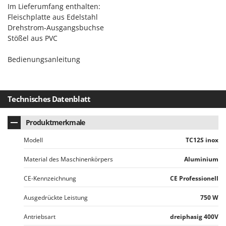
Tornado
Im Lieferumfang enthalten:
Fleischplatte aus Edelstahl
Tre Spade
Drehstrom-Ausgangsbuchse
Trev - Abrek - TecnoVIR
Stößel aus PVC
Trotec
Bedienungsanleitung
Troy-Bilt
U
Udor
Technisches Datenblatt
Unger
Produktmerkmale
V
Verdemax
Modell
TC12S inox
Vesco
Material des Maschinenkörpers
Aluminium
Volpi
CE-Kennzeichnung
CE Professionell
W
Ausgedrückte Leistung
750 W
Waldner
Weber
Antriebsart
dreiphasig 400V