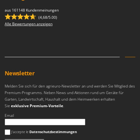
aus 161148 Kundenmeinungen
(4,68/5.00)
Alle Bewertungen anzeigen
Newsletter
Melden Sie sich für den agrieuro-Newsletter an und werden Sie Mitglied des
Premium-Programms. Neben News und Aktionen rund um Geräte für
Garten, Landwirtschaft, Haushalt und dem Heimwerken erhalten
Sie
exklusive Premium-Vorteile
.
Email
Es ist ein Fehler aufgetreten
J'accepte le
Datenschutzbestimmungen