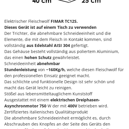
Klimaanlagen – Klimageräte
E
Knetmaschinen
Echo
Knochensägen
Elektrischer Fleischwolf
FIMAR TC12S.
EcoFlow
Dieses Gerät ist auf einem Tisch zu verwenden
Kompressoren - elektrisch
Edilmark
Der Trichter, die abnehmbare Schneideeinheit und die
Kompressoren für Ernte und Baumschnitt
Effeuno
Elemente, die mit dem Fleisch in Kontakt kommen, sind
vollständig
aus Edelstahl
AISI 304
gefertigt.
Kreiseleggen
Einhell
Das Gehäuse besteht vollständig aus poliertem Aluminium,
Küchenreiben - elektrisch
Elegen
das einen
hohen Schutz
gewährleistet.
Kükenaufzuchtboxen
Schneideeinheit
abnehmbar
Energy Gruppi
Stundenleistung
von
~160
Kg/h,
welche diesen Fleischwolf für
Enotecnica Pillan
den professionellen Einsatz geeignet macht.
L
Laderampe aus Aluminium
Das schlichte und funktionelle Design ist sehr schön und
Eschenfelder
macht das Gerät leicht zu reinigen.
Laubsauger - Laubbläser
EuroMech
Stößel aus lebensmitteltauglichem Kunststoff
Laubsauger auf Rädern
Eurosystems
Ausgestattet mit einem
elektrischen Dreiphasen-
Luftentfeuchter
Asynchronmotor
750
W der mit
400V
betrieben wird.
Zertifiziertes italienisches Qualitätsprodukt
F
Luftkühler mit Wasserverdunstung
FAC
Die abnehmbare Schneideeinheit ermöglicht es, durch
Abschrauben des Knopfes an der Seite des Geräts den
Fama Industrie