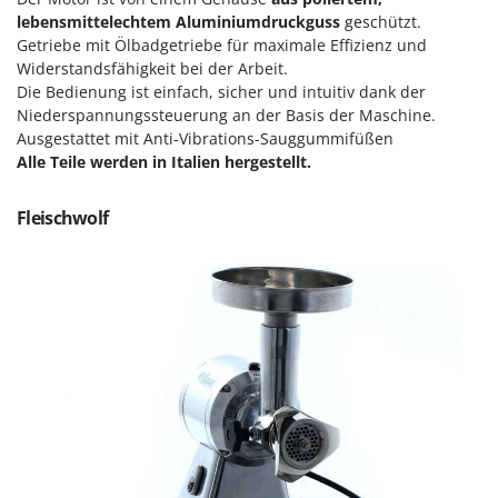
Makita
lebensmittelechtem Aluminiumdruckguss
geschützt.
Getriebe mit Ölbadgetriebe für maximale Effizienz und
MAMMAMIA
Widerstandsfähigkeit bei der Arbeit.
Marcato
Die Bedienung ist einfach, sicher und intuitiv dank der
Marina Systems
Niederspannungssteuerung an der Basis der Maschine.
Ausgestattet mit Anti-Vibrations-Sauggummifüßen
Master
Alle Teile werden in Italien hergestellt.
Mastercook
McCulloch
Fleischwolf
MCH
Michelin
Mille
Minox
Mockmill
More than chef
MOSA
MOVA