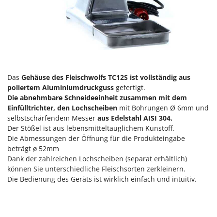
Mowox
MTD
N
New O.M.R.A.
Nilfisk
Das
Gehäuse des Fleischwolfs TC12S ist vollständig aus
Ninja
poliertem Aluminiumdruckguss
gefertigt.
Novatec
Die abnehmbare Schneideeinheit zusammen mit dem
Novital
Einfülltrichter, den Lochscheiben
mit Bohrungen Ø 6mm und
selbstschärfendem Messer
aus Edelstahl AISI 304.
NuAir
Der Stößel ist aus lebensmitteltauglichem Kunstoff.
NuovaFac
Die Abmessungen der Öffnung für die Produkteingabe
beträgt ø 52mm
O
Dank der zahlreichen Lochscheiben (separat erhältlich)
Officine Savioli
können Sie unterschiedliche Fleischsorten zerkleinern.
Oliviero
Die Bedienung des Geräts ist wirklich einfach und intuitiv.
Olix
OMA