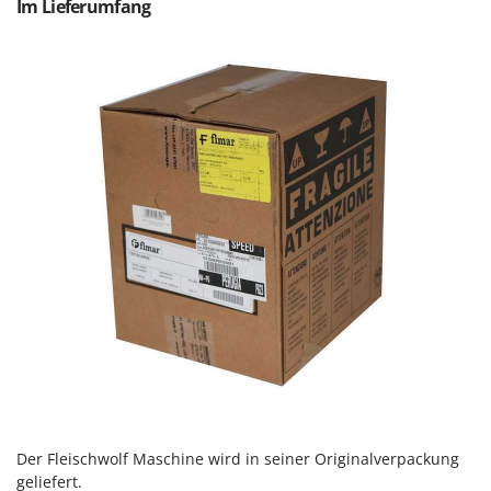
Im Lieferumfang
Spiralmac
Spring Protezione
Spyro
Stanley
Stiga
Stocker
Sunseeker
T
Tecla
TecnoGen
Tellarini Pompe
Telwin
Tenco
Tineco
Der Fleischwolf Maschine wird in seiner Originalverpackung
Titania
geliefert.