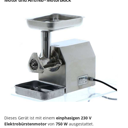
Motor und Antrieb - Motorblock
Reinigungsmaschinen für Fassaden, Fenster und PV-Anlagen
GreenBay
Rührtöpfe mit Elektrischem Rührwerk
Greenworks
Rupfmaschinen
GRIFO
S
GVS
Sämaschinen und Düngerstreuer
GYS
Scheibenpflüge
H
Schneefräsen
Hailo
Schneeräumer
Helvi
Schrotmühlen - elektrisch
Henx
Schwader für Traktoren
HiKOKI
Schweißgeräte
Honda
Seilwinden - Motorseilwinden
I
Sichelmähwerke für Traktoren
Idromatic
Sichelmulcher für Traktoren
Il-Tec
Dieses Gerät ist mit einem
einphasigen
230 V
Sortierer für Oliven
Imperia
Elektrobürstenmotor
von
750 W
ausgestattet.