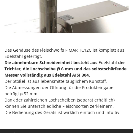
Vogelscheuchen - Vogelabwehr
KitchenAid
W
Komo
Wasserpumpen
L
Wasserpumpen für Traktoren
Laica
Wein- und Obstpressen
Lampacrescia - MGM
Wein- und Ölschichtenfilter
Landxcape
Das Gehäuse des Fleischwolfs FIMAR TC12C ist komplett aus
Weitere Produkte
Edelstahl gefertigt.
LAR Casalinghi
Wiesenwalzen für Traktor
Die abnehmbare Schneideeinheit besteht aus
Edelstahl
der
Lavor
Trichter, die Lochscheibe Ø 6 mm und das selbstschärfende
Wippsägen
Linea VZ
Messer vollständig aus
Edelstahl AISI 304.
Wurstfüller
Der Stößel ist aus lebensmitteltauglichem Kunstoff.
Lisam
Die Abmessungen der Öffnung für die Produkteingabe
Z
Lotusgrill
beträgt ø 52 mm
Zerstäuber
Dank der zahlreichen Lochscheiben (separat erhältlich)
M
Zinkeneggen
können Sie unterschiedliche Fleischsorten zerkleinern.
M.A.I.BO.
Die Bedienung des Geräts ist wirklich einfach und intuitiv.
Zubehör für Rasentraktoren
Macom
Macte Ovens