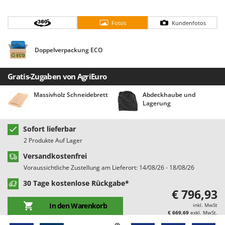
Bodenreinigungsmaschinen
Barbieri
Brutmaschinen Inkubatoren
Batavia
Fotos
Kundenfotos
Bürsten für den Außenbereich
Benassi
Doppelverpackung ECO
Beper
D
Dampfreiniger und Dampfbesen
Berkel
Gratis-Zugaben von AgriEuro
Bernardi
E
Massivholz Schneidebrett
Abdeckhaube und
Einachsschlepper
Bertolini Pumps
Lagerung
Elektrische Tauchpumpen
Besser Vacuum
Erdbohrer
Bestway
Sofort lieferbar
Erntenetze für Obst und Oliven
2 Produkte Auf Lager
Beta tools
Versandkostenfrei
Bissell
F
Voraussichtliche Zustellung am Lieferort: 14/08/26 - 18/08/26
Feder Grubber
Black & Decker
30 Tage kostenlose Rückgabe*
Feldspritzen für Pflanzenschutz
BlackStone
€ 796,93
Fensterreiniger
Blue Bird
In den Warenkorb
inkl. MwSt
€ 669,69
exkl. MwSt.
Fleischwolf
Bomet