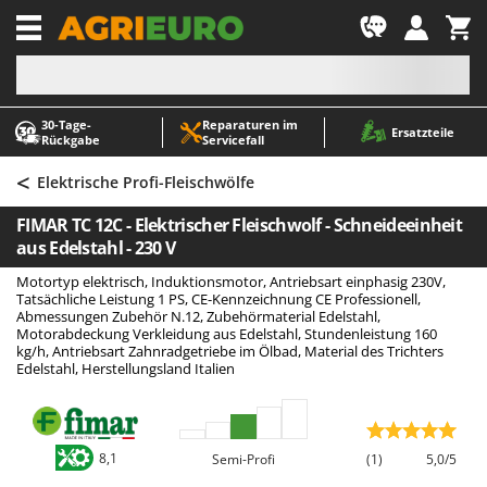
-1
30‑Tage-
Reparaturen im
A
A
Ersatzteile
Rückgabe
Servicefall
Abbeermaschinen - Traubenmühlen
ABAC
<
Abfüllgeräte
AgriEuro Premium
Elektrische Profi-Fleischwölfe
Akku Gartenscheren
AgriEuro TOP-LINE
FIMAR TC 12C - Elektrischer Fleischwolf - Schneideeinheit
Akku Gras- und Strauchscheren
AGT
aus Edelstahl - 230 V
Akku-Stichsägen
Aima
Motortyp elektrisch, Induktionsmotor, Antriebsart einphasig 230V,
Tatsächliche Leistung 1 PS, CE-Kennzeichnung CE Professionell,
Allzwecktransporter - Motorschubkarren
Airmec
Abmessungen Zubehör N.12, Zubehörmaterial Edelstahl,
Motorabdeckung Verkleidung aus Edelstahl, Stundenleistung 160
Alu-Teleskopleitern
AL-KO
kg/h, Antriebsart Zahnradgetriebe im Ölbad, Material des Trichters
Edelstahl, Herstellungsland Italien
Anbaubagger Heckbagger für Traktoren
ALA 2000
Arbeitsschutzkleidung
Alce
Aschesauger
Alpina
8,1
Semi-Profi
(1)
5,0/5
Astkettensägen - Hochentaster
Ama