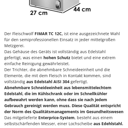
Klimaanlagen – Klimageräte
E
Knetmaschinen
Echo
Knochensägen
EcoFlow
Kompressoren - elektrisch
Edilmark
Der Fleischwolf
FIMAR TC 12C
,
ist eine ausgezeichnete Wahl
Kompressoren für Ernte und Baumschnitt
Effeuno
für den semiprofessionellen Einsatz in jeder mittelgroßen
Kreiseleggen
Metzgerei.
Einhell
Das Gehäuse des Geräts ist vollständig aus Edelstahl
Küchenreiben - elektrisch
Elegen
gefertigt, was einen
hohen Schutz
bietet und eine extrem
Kükenaufzuchtboxen
einfache Reinigung gewährleistet.
Energy Gruppi
Der Trichter, die abnehmbare Schneideeinheit und die
Enotecnica Pillan
L
Elemente, die mit dem Fleisch in Kontakt kommen, sind
Laderampe aus Aluminium
Eschenfelder
vollständig
aus Edelstahl
AISI 304
gefertigt.
Abnehmbare Schneideeinheit aus lebensmittelechtem
Laubsauger - Laubbläser
EuroMech
Edelstahl, die im Kühlschrank oder im Schnellkühler
Laubsauger auf Rädern
Eurosystems
aufbewahrt werden kann, ohne dass sie nach jedem
Luftentfeuchter
Gebrauch gereinigt werden muss. Diese Qualität entspricht
F
der Norm des Qualitätsmanagements im Gesundheitswesen
Luftkühler
FAC
Das mitgelieferte
Enterprice-System
, besteht aus einem
selbstschärfenden Messer, einer Lochscheibe
aus Edehlstahl.
Fama Industrie