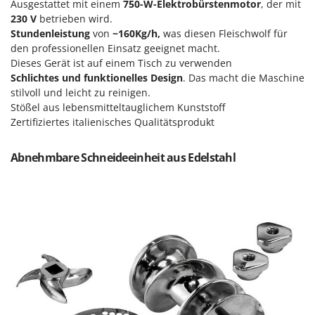
M
Ausgestattet mit einem
750
-W-
Elektrobürstenmotor
, der mit
Mähroboter
Famag
230 V
betrieben wird.
Maisentkörnungsmaschinen
Famur
Stundenleistung
von
~160
Kg/h,
was diesen Fleischwolf für
Manuelle Heckenscheren
den professionellen Einsatz geeignet macht.
FARMER
Dieses Gerät ist auf einem Tisch zu verwenden
Mehrzweck-Sauggeräte
FBC
Schlichtes und funktionelles Design
. Das macht die Maschine
Minibacköfen
stilvoll und leicht zu reinigen.
Ferrari Group
Stößel aus lebensmitteltauglichem Kunststoff
Motorhacken - Gartenfräsen
Ferroni
Zertifiziertes italienisches Qualitätsprodukt
Motorspritzen
Ferrua
Mulcher für Traktor
Abnehmbare Schneideeinheit aus Edelstahl
FIAC
FIEM
N
Notstromaggregat
Fimar
Nudelmaschinen
FINI
Fiorentini
O
Obstmühlen Obsthäcksler Obstmuser
Fiskars
Obstpressen
Flymo
Olivenernter und Schüttler
Fontana Forni