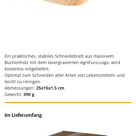
Omas
Ompagrill
Ooni
Oriental Koshin
Outdoorchef
P
Ein praktisches, stabiles Schneidebrett aus massivem
Palazzetti
Buchenholz mit dem lasergravierten AgriEuro-Logo, wird
Palumbo Pavi
kostenlos mitgeliefert.
Optimal zum Schneiden aller Arten von Lebensmitteln und
Partisani
leicht zu reinigen.
Paterlini
Abmessungen:
25x15x1.5 cm
Philips
Gewicht:
390 g
Pramac
Prismafood
Im Lieferumfang
R
R.G.V.