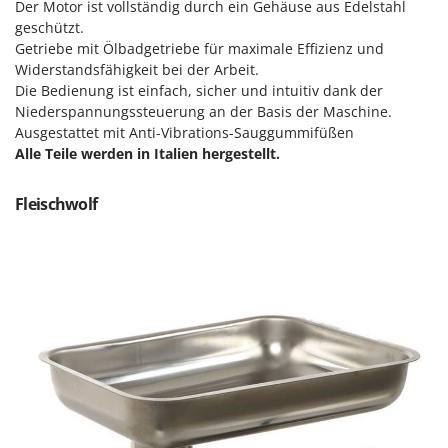
Sprühgeräte für Pflanzenbehandlung
Der Motor ist vollständig durch ein Gehäuse aus Edelstahl
Infaco
geschützt.
Stäubegeräte für Traktor
Intec
Getriebe mit Ölbadgetriebe für maximale Effizienz und
Staubsauger - Elektrobesen
Widerstandsfähigkeit bei der Arbeit.
Intex
Die Bedienung ist einfach, sicher und intuitiv dank der
Iseki
T
Niederspannungssteuerung an der Basis der Maschine.
Teppichreiniger und Teppichbodenreiniger
Ausgestattet mit Anti-Vibrations-Sauggummifüßen
Italyco
Thermische und mechanische Unkrautbrenner
Alle Teile werden in Italien hergestellt.
ITM
Tomatenpressen
Fleischwolf
J
Tragbare Powerstationen
JOLLY ITALIA
Traktor-Heckenscheren mit Ausleger
K
KAAZ
U
Umfüllpumpen
Karcher
Umkehrfräsen
Kasco
Kemper
V
Vakuumiergeräte
Kenwood
Vertikutierer
Keter