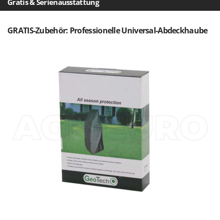
Gratis & Serienausstattung
Makita
MAMMAMIA
GRATIS-Zubehör: Professionelle Universal-Abdeckhaube
Marcato
Marina Systems
Master
Mastercook
McCulloch
MCH
Michelin
Mille
Minox
Mockmill
More than chef
MOSA
MOVA