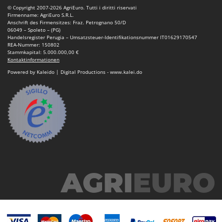
© Copyright 2007-2026 AgriEuro. Tutti i diritti riservati
Firmenname: AgriEuro S.R.L.
Anschrift des Firmensitzes: Fraz. Petrognano 50/D
06049 – Spoleto – (PG)
Handelsregister Perugia – Umsatzsteuer-Identifikationsnummer IT01629170547
REA-Nummer: 150802
Stammkapital: 5.000.000,00 €
Kontaktinformationen
Powered by Kaleido | Digital Productions - www.kalei.do