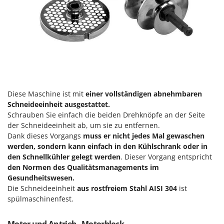
Forest Master
P
Palettengabeln für Traktoren
Francini
Pelletpressen
G
Pflüge für Traktor
G3 Ferrari
Planierschilder für Traktoren
Gardena
Plasmaschneider
Garofalo
Poolroboter
Diese Maschine ist mit
einer vollständigen abnehmbaren
GeoTech
Schneideeinheit ausgestattet.
Pools
GeoTech Pro
Schrauben Sie einfach die beiden Drehknöpfe an der Seite
Poolstaubsauger
der Schneideeinheit ab, um sie zu entfernen.
Gierre
Dank dieses Vorgangs
muss er nicht jedes Mal gewaschen
Ginko - MGM
R
werden, sondern kann einfach in den Kühlschrank oder in
Rasenmäher
den Schnellkühler gelegt werden
. Dieser Vorgang entspricht
Gipeco
Rasensodenschneider
den Normen des Qualitätsmanagements im
Girmi
Gesundheitswesen.
Rasentraktoren Aufsitzmäher
Goodyear
Die Schneideeinheit
aus rostfreiem Stahl AISI 304
ist
Rasentrimmer - Kantenschneider
spülmaschinenfest.
GRAEF
Rasentrimmer - Motorsensen - Freischneider
Gre