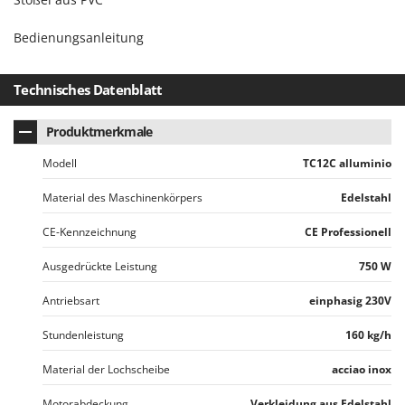
Santos
Sbaraglia
Bedienungsanleitung
Schnitzer
Seven Italy
Technisches Datenblatt
Shark
Produktmerkmale
Shindaiwa
Modell
TC12C alluminio
Silky
Simatech
Material des Maschinenkörpers
Edelstahl
Sirman
CE-Kennzeichnung
CE Professionell
Skil
Ausgedrückte Leistung
750 W
Smartwood
Antriebsart
einphasig 230V
Smeg
Snapper
Stundenleistung
160 kg/h
Solidur
Material der Lochscheibe
acciao inox
Spice Electronics
Motorabdeckung
Verkleidung aus Edelstahl