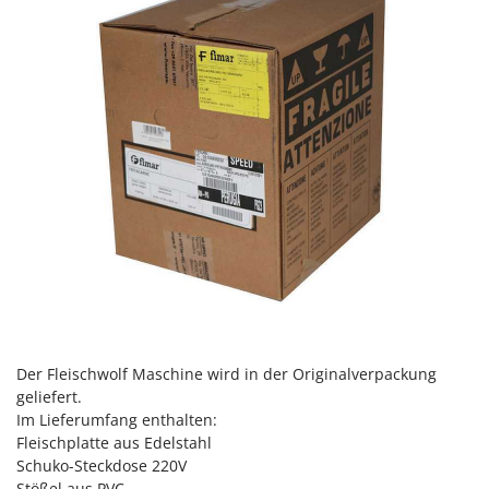
Rato
Reber
Redback
Resto Italia
Ribimex
Ripartrak
Ritter
River Systems
Robomow
Rossofuoco
Rover Pompe
Royal Food
Der Fleischwolf Maschine wird in der Originalverpackung
geliefert.
Ryobi
Im Lieferumfang enthalten:
Fleischplatte aus Edelstahl
S
S.T.P.
Schuko-Steckdose 220V
Stößel aus PVC