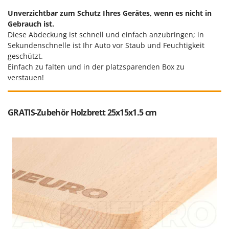
Mowox
Unverzichtbar zum Schutz Ihres Gerätes, wenn es nicht in
MTD
Gebrauch ist.
Diese Abdeckung ist schnell und einfach anzubringen; in
N
Sekundenschnelle ist Ihr Auto vor Staub und Feuchtigkeit
New O.M.R.A.
geschützt.
Nilfisk
Einfach zu falten und in der platzsparenden Box zu
verstauen!
Ninja
Novatec
GRATIS-Zubehör Holzbrett 25x15x1.5 cm
Novital
NuAir
NuovaFac
O
Officine Savioli
Oliviero
Olix
OMA