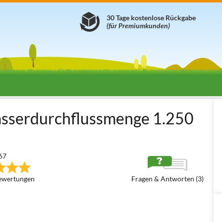
30 Tage kostenlose Rückgabe
(für Premiumkunden)
 Zubehör für Außenpools
Filter und Pumpen für Pools
Pumpen und 
asserdurchflussmenge 1.250
67
ewertungen
Fragen & Antworten (3)