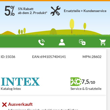
5% Rabatt
Ersatzteile + Kundenservice
ab dem 2. Produkt*
Kartuschenfilter für Pools
Intex
ID:
15036
EAN:
6941057404141
MPN:
28602
7,5
/10
Katalog Intex
Service & Ersatzteile
Ausverkauft