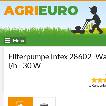
Menu
HOME
Leben und Kochen im Freien
Pools
Ersatzteile und
Filterpumpe Intex 28602 -W
l/h - 30 W
4,
1 Kundenb