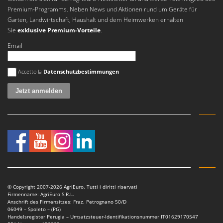
Vogelscheuchen - Vogelabwehr
KitchenAid
Premium-Programms. Neben News und Aktionen rund um Geräte für
Garten, Landwirtschaft, Haushalt und dem Heimwerken erhalten
W
Komo
Wasserpumpen
Sie
exklusive Premium-Vorteile
.
L
Wasserpumpen für Traktoren
Email
Laica
Wein- und Obstpressen
Lampacrescia - MGM
Es ist ein Fehler aufgetreten
Accetto la
Datenschutzbestimmungen
Wein- und Ölschichtenfilter
Landxcape
Weitere Produkte
LAR Casalinghi
Wiesenwalzen für Traktor
Lavor
Wippsägen
Linea VZ
Wurstfüller
Lisam
Z
Lotusgrill
Zerstäuber
M
Zinkeneggen
M.A.I.BO.
© Copyright 2007-2026 AgriEuro. Tutti i diritti riservati
Zubehör für Rasentraktoren
Firmenname: AgriEuro S.R.L.
Macom
Anschrift des Firmensitzes: Fraz. Petrognano 50/D
06049 – Spoleto – (PG)
Macte Ovens
Handelsregister Perugia – Umsatzsteuer-Identifikationsnummer IT01629170547