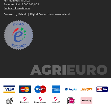
REA-Nummer: 150802
Makita
Stammkapital: 5.000.000,00 €
Kontaktinformationen
MAMMAMIA
Powered by Kaleido | Digital Productions - www.kalei.do
Marcato
Marina Systems
Master
Mastercook
McCulloch
MCH
Michelin
Mille
Minox
Mockmill
More than chef
MOSA
MOVA