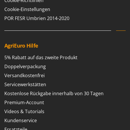
Cookie-Richtlinien
Forest Master
P
Cookie-Einstellungen
Palettengabeln für Traktoren
Francini
POR FESR Umbrien 2014-2020
Pelletpressen
G
Pflüge für Traktor
G3 Ferrari
Planierschilder für Traktoren
Gardena
Plasmaschneider
AgriEuro Hilfe
Garofalo
Poolroboter
GeoTech
5% Rabatt auf das zweite Produkt
Pools
GeoTech Pro
Doppelverpackung
Poolstaubsauger
Gierre
Versandkostenfrei
Ginko - MGM
R
Servicewerkstätten
Rasenmäher
Gipeco
Kostenlose Rückgabe innerhalb von 30 Tagen
Rasensodenschneider
Girmi
Premium-Account
Rasentraktoren Aufsitzmäher
Goodyear
Videos & Tutorials
Rasentrimmer - Kantenschneider
GRAEF
Kundenservice
Rasentrimmer - Motorsensen - Freischneider
Gre
Ersatzteile