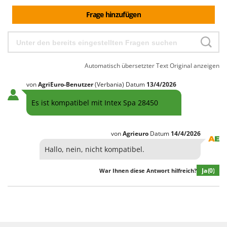
Heckenscheren
Comet
Frage hinzufügen
Heißluftfritteusen
Cresco
Heizkanonen und Elektroheizer
Cruccolini
Hochdruckreiniger
CTEK
Hochgrasmäher
Automatisch übersetzter Text
Original anzeigen
D
Holzbacköfen Außenbereich für Pizza und Braten
Dal Degan
von
AgriEuro-Benutzer
(Verbania)
Datum
13/4/2026
Holzspalter
DCG
Es ist kompatibel mit Intex Spa 28450
Hubwagen
Deca
DeWalt
K
von
Agrieuro
Datum
14/4/2026
Kabelpflüge für die Drainage
Di Martino
Hallo, nein, nicht kompatibel.
Kartoffellegemaschine für Traktoren
Diavola Pro
Kartoffelroder für Traktoren
Ja
(0)
War Ihnen diese Antwort hilfreich?
Diesse
Kehrmaschinen
Docma
Kettensägen
Dominion
Kippbare Heckschaufeln für Traktoren
Dreame