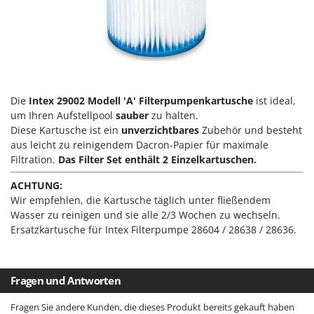
Flockenquetschen
Bosch
Furchenzieher für Traktoren
Brumi
BullMach
G
Gartengrills
C
Gartenpumpen
C.EL.ME.
Die
Intex 29002 Modell 'A' Filterpumpenkartusche
ist ideal,
Gebläsespritzen für Traktoren
Calory Forni
um Ihren Aufstellpool
sauber
zu halten.
Diese Kartusche ist ein
unverzichtbares
Zubehör und besteht
Gerätehäuser
Campagnola
aus leicht zu reinigendem Dacron-Papier für maximale
Getreidemühlen
Campingaz
Filtration.
Das Filter Set enthält 2 Einzelkartuschen.
Grabenfräsen
Castelgarden
ACHTUNG:
Grubber - Tiefenlockerer
Castellari
Wir empfehlen, die Kartusche täglich unter fließendem
Wasser zu reinigen und sie alle 2/3 Wochen zu wechseln.
Grubber für Traktor
Ceccato Olindo
Ersatzkartusche für Intex Filterpumpe 28604 / 28638 / 28636.
Char-Broil
H
Häcksler
Classe
Handsägen auf Verlängerung
Fragen und Antworten
Clementi
Heckcontainer für Traktoren
Cofra
Fragen Sie andere Kunden, die dieses Produkt bereits gekauft haben