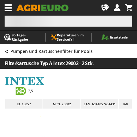
-1
30‑Tage-
Reparaturen im
A
A
Ersatzteile
Rückgabe
Servicefall
Abbeermaschinen - Traubenmühlen
ABAC
<
Abfüllgeräte
AgriEuro Premium
Pumpen und Kartuschenfilter für Pools
Akku Gartenscheren
AgriEuro TOP-LINE
Filterkartusche Typ A Intex 29002 - 2 Stk.
Akku Gras- und Strauchscheren
AGT
Akku-Stichsägen
Aima
Allzwecktransporter - Motorschubkarren
Airmec
7,5
Alu-Teleskopleitern
AL-KO
ID
: 15057
MPN: 29002
EAN: 6941057404431
R-0
Anbaubagger Heckbagger für Traktoren
ALA 2000
Arbeitsschutzkleidung
Alce
Aschesauger
Alpina
Astkettensägen - Hochentaster
Ama