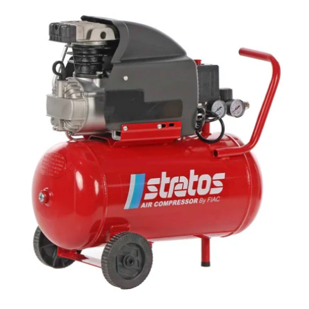
Astscheren
Ambrogio Robot
Atemschutzgeräte
Annovi Reverberi
Aufroller für Olivennetze
ANTHBOT
Aufschnittmaschinen
Archman
Auslegemulcher für Traktoren
Arco
Äxte - Beile und Spalthammer
Ardes
Argo
B
Balkenmäher
Ariete
Bandsägen
Artus
Batterieladegeräte - Starthilfegeräte
Attila
Baum- und Astscheren - manuell
Ausonia
Baumscheren - pneumatisch
Awelco
Baumstumpffräsen
B
Bindezangen - elektrisch
Baesso
Bodenfräsen für Traktor
Bahco