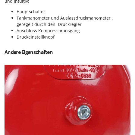
Sprühgeräte für Pflanzenbehandlung
und intuitiv:
Infaco
Stäubegeräte für Traktor
Hauptschalter
Intec
Tankmanometer und Auslassdruckmanometer ,
Staubsauger - Elektrobesen
Intex
geregelt durch den Druckregler
Anschluss Kompressorausgang
Iseki
T
Teppichreiniger und Teppichbodenreiniger
Druckeinstellknopf
Italyco
Thermische und mechanische Unkrautbrenner
ITM
Andere Eigenschaften
Tomatenpressen
J
Tragbare Powerstationen
JOLLY ITALIA
Traktor-Heckenscheren mit Ausleger
K
KAAZ
U
Umfüllpumpen
Karcher
Umkehrfräsen
Kasco
Kemper
V
Vakuumiergeräte
Kenwood
Vertikutierer
Keter