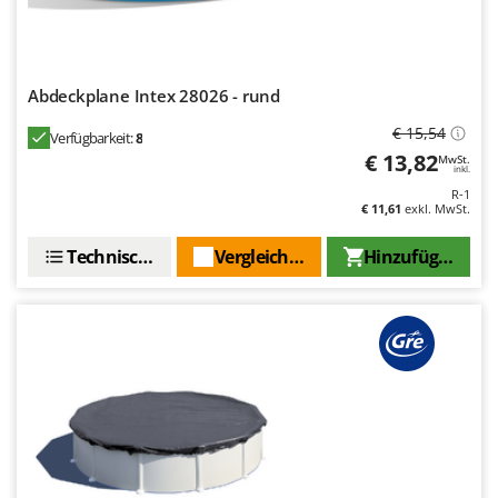
Tornado
Tre Spade
Trev - Abrek - TecnoVIR
Abdeckplane Intex 28026 - rund
Trotec
€ 15,54
Verfügbarkeit:
8
Troy-Bilt
€ 13,82
MwSt.
inkl.
U
R-1
Udor
€ 11,61
exkl. MwSt.
Unger
Technische Daten
Vergleichen Sie
Hinzufügen
V
Verdemax
Vesco
Volpi
W
Waldner
Weber