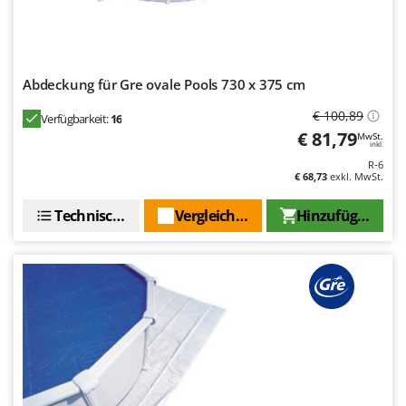
Rato
Reber
Redback
Abdeckung für Gre ovale Pools 730 x 375 cm
Resto Italia
€ 100,89
Ribimex
Verfügbarkeit:
16
€ 81,79
MwSt.
Ripartrak
inkl.
R-6
Ritter
€ 68,73
exkl. MwSt.
River Systems
Technische Daten
Vergleichen Sie
Hinzufügen
Robomow
Rossofuoco
Rover Pompe
Royal Food
Ryobi
S
S.T.P.