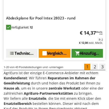
Abdeckplane für Pool Intex 28023 - rund
Verfügbarkeit:
12
€ 14,37
MwSt.
inkl.
R-2
€ 12,08
exkl. MwSt.
Technische Daten
Vergleichen Sie
Hinzufügen
1
2
3
1-20
von 43 Poolabdeckungen und -unterlagen
AgriEuro ist der einzige E-Commerce-Anbieter mit echtem
Kundendienst
: Wir führen
Reparaturen im Rahmen der
Gewährleistung
durch und holen das Produkt bei Ihnen zu
Hause ab
, um es in unsere
zentrale Werkstatt
oder eine der
zahlreichen
AgriEuro-Partnerwerkstätten
zu bringen.
Wir liefern alle
Ersatzteile
, die Sie mit einem Klick über den
Ersatzteilbereich
bestellen können. Dieser wird nach dem
Kauf des Produkts in Ihrem Benutzerkonto aktiviert.