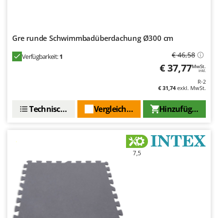
Gre runde Schwimmbadüberdachung Ø300 cm
€ 46,58
Verfügbarkeit:
1
€ 37,77
MwSt.
inkl.
R-2
€ 31,74
exkl. MwSt.
Technische Daten
Vergleichen Sie
Hinzufügen
7,5