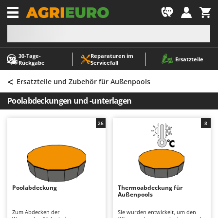
-1
30‑Tage-
Reparaturen im
A
A
Ersatzteile
Rückgabe
Servicefall
Abbeermaschinen - Traubenmühlen
ABAC
<
Abfüllgeräte
AgriEuro Premium
Ersatzteile und Zubehör für Außenpools
Akku Gartenscheren
AgriEuro TOP-LINE
Poolabdeckungen und -unterlagen
Akku Gras- und Strauchscheren
AGT
Akku-Stichsägen
Aima
26
8
Allzwecktransporter - Motorschubkarren
Airmec
Alu-Teleskopleitern
AL-KO
Anbaubagger Heckbagger für Traktoren
ALA 2000
Arbeitsschutzkleidung
Alce
Poolabdeckung
Thermoabdeckung für
Außenpools
Aschesauger
Alpina
Astkettensägen - Hochentaster
Ama
Zum Abdecken der
Sie wurden entwickelt, um den