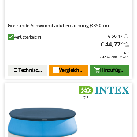
WIDU
Wiper EcoRobot
Wolf Garten
Gre runde Schwimmbadüberdachung Ø350 cm
Wortex
€ 56,47
Verfügbarkeit:
11
Worx
€ 44,77
MwSt.
inkl.
Y
R-3
Yard Force
€ 37,62
exkl. MwSt.
Technische Daten
Vergleichen Sie
Hinzufügen
Z
Zanon
Zephir
ZGrills
7,5
Zodiac
Zomax