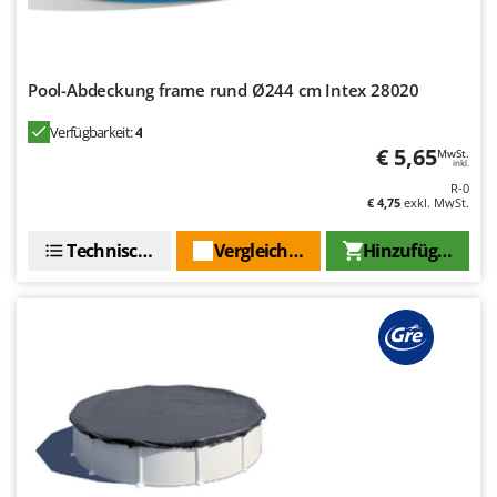
Pool-Abdeckung frame rund Ø244 cm Intex 28020
Verfügbarkeit:
4
€ 5,65
MwSt.
inkl.
R-0
€ 4,75
exkl. MwSt.
Technische Daten
Vergleichen Sie
Hinzufügen