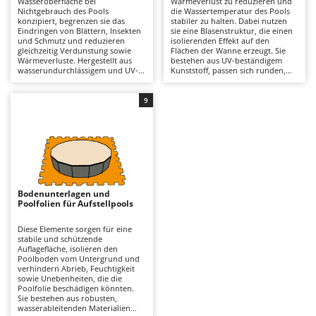
Wasseroberfläche bei
Wärmeverlust zu reduzieren und
Astscheren
Ambrogio Robot
Nichtgebrauch des Pools
die Wassertemperatur des Pools
konzipiert, begrenzen sie das
stabiler zu halten. Dabei nutzen
Atemschutzgeräte
Annovi Reverberi
Eindringen von Blättern, Insekten
sie eine Blasenstruktur, die einen
und Schmutz und reduzieren
isolierenden Effekt auf den
gleichzeitig Verdunstung sowie
Flächen der Wanne erzeugt. Sie
Aufroller für Olivennetze
ANTHBOT
Wärmeverluste. Hergestellt aus
bestehen aus UV-beständigem
wasserundurchlässigem und UV-
Kunststoff, passen sich runden,
Aufschnittmaschinen
Archman
beständigem Material, sind sie für
ovalen oder rechteckigen Pools
runde, ovale und rechteckige
unterschiedlicher Größe an und
Auslegemulcher für Traktoren
Arco
Pools unterschiedlicher Größe
schwimmen direkt auf dem
9
erhältlich und werden mithilfe
Wasser, wodurch Verdunstung
Äxte - Beile und Spalthammer
Ardes
von Seilen oder
und nächtliche Abkühlung
Befestigungssystemen fixiert, um
begrenzt werden. Im Vergleich zu
Argo
auch bei Wind stabil zu bleiben. Im
herkömmlichen Abdeckplänen
B
Vergleich zu einem unbedeckten
bieten sie eine höhere thermische
Balkenmäher
Ariete
Pool tragen sie dazu bei, die
Effizienz und tragen dazu bei, den
Wasserqualität und die
Einsatz von Wasserheizsystemen
Bandsägen
Artus
chemischen Parameter länger
zu reduzieren. Ideal, um die
konstant zu halten und entlasten
Badesaison zu verlängern und den
Bodenunterlagen und
Batterieladegeräte - Starthilfegeräte
die Filteranlage. Es wird
Badekomfort zu verbessern. Es ist
Attila
Poolfolien für Aufstellpools
empfohlen, angesammeltes
wichtig, sie mit der Blasen-Seite
Regenwasser regelmäßig zu
nach unten zu platzieren, sie
Baum- und Astscheren - manuell
Ausonia
entfernen, den Zustand der
regelmäßig abzuspülen und sie bei
Diese Elemente sorgen für eine
Abdeckung zu überprüfen und sie
Nichtgebrauch vor
stabile und schützende
Baumscheren - pneumatisch
Awelco
bei Nichtgebrauch trocken zu
Sonneneinstrahlung geschützt
Auflagefläche, isolieren den
lagern.
aufzubewahren.
Poolboden vom Untergrund und
Baumstumpffräsen
verhindern Abrieb, Feuchtigkeit
B
sowie Unebenheiten, die die
Bindezangen - elektrisch
Baesso
Poolfolie beschädigen könnten.
Sie bestehen aus robusten,
Bodenfräsen für Traktor
Bahco
wasserableitenden Materialien