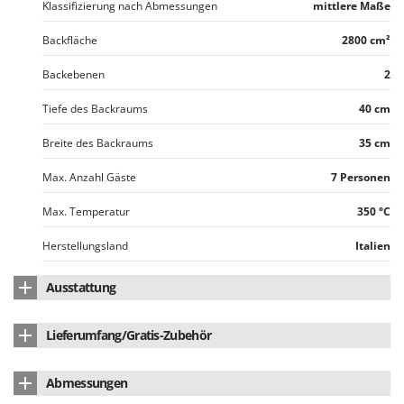
Klassifizierung nach Abmessungen
mittlere Maße
Makita
MAMMAMIA
Backfläche
2800 cm²
Marcato
Backebenen
2
Marina Systems
Tiefe des Backraums
40 cm
Master
Breite des Backraums
35 cm
Mastercook
McCulloch
Max. Anzahl Gäste
7 Personen
MCH
Max. Temperatur
350 °C
Michelin
Herstellungsland
Italien
Mille
Minox
Ausstattung
Mockmill
Feuerfester Innenboden
ja
More than chef
Lieferumfang/Gratis-Zubehör
Typ mit feuerfester Beschichtung
Standard
MOSA
Bedienungsanleitung
ja
Abmessungen
MOVA
Anzahl Schamottsteine
2