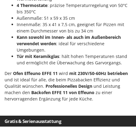
Reinigungsmaschinen für Fassaden, Fenster und PV-Anlagen
GreenBay
4 Thermostate
: präzise Temperaturregelung von 50°C
Rührtöpfe mit Elektrischem Rührwerk
bis 350°C
Greenworks
Außenmaße: 51 x 59 x 35 cm
Rupfmaschinen
GRIFO
Innenmaße: 35 x 41 x 7,5 cm, geeignet für Pizzen mit
einem Durchmesser von bis zu 34 cm
S
GVS
Sämaschinen und Düngerstreuer
Kann sowohl im Innen- als auch im Außenbereich
GYS
verwendet werden
: ideal für verschiedene
Scheibenpflüge
Umgebungen.
H
Schneefräsen
Tür mit Keramikglas
: hält hohen Temperaturen stand
Hailo
und ermöglicht die Überwachung des Garvorgangs.
Schneeräumer
Helvi
Schrotmühlen - elektrisch
Der
Ofen Effeuno EFFE 11
wird
mit 230V/50-60Hz betrieben
Henx
und ist ideal für alle, die beim Pizzabacken Effizienz und
Schwader für Traktoren
Qualität wünschen.
Professionelles Design
und Leistung
HiKOKI
Schweißgeräte
machen den
Backofen EFFE 11 von Effeuno
zu einer
Honda
hervorragenden Ergänzung für jede Küche.
Seilwinden - Motorseilwinden
I
Sichelmähwerke für Traktoren
Idromatic
Sichelmulcher für Traktoren
Gratis & Serienausstattung
Il-Tec
Sortierer für Oliven
Imperia