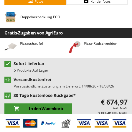
Fotos
Kundenfotos
Bodenreinigungsmaschinen
Barbieri
Brutmaschinen Inkubatoren
Batavia
Doppelverpackung ECO
Bürsten für den Außenbereich
Benassi
Beper
Gratis-Zugaben von AgriEuro
D
Dampfreiniger und Dampfbesen
Berkel
Pizzaschaufel
Pizza-Radschneider
Bernardi
E
Einachsschlepper
Bertolini Pumps
Sofort lieferbar
Elektrische Tauchpumpen
Besser Vacuum
5 Produkte Auf Lager
Erdbohrer
Bestway
Versandkostenfrei
Erntenetze für Obst und Oliven
Beta tools
Voraussichtliche Zustellung am Lieferort: 14/08/26 - 18/08/26
Bissell
30 Tage kostenlose Rückgabe*
F
Feder Grubber
€ 674,97
Black & Decker
In den Warenkorb
Feldspritzen für Pflanzenschutz
inkl. MwSt
BlackStone
€ 567,20
exkl. MwSt.
Fensterreiniger
Blue Bird
Fleischwolf
Bomet