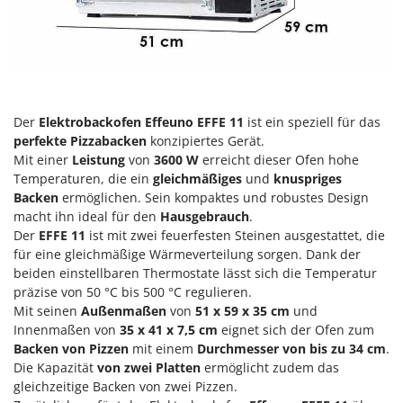
Klimaanlagen – Klimageräte
E
Knetmaschinen
Echo
Knochensägen
EcoFlow
Kompressoren - elektrisch
Edilmark
Kompressoren für Ernte und Baumschnitt
Effeuno
Der
Elektrobackofen Effeuno EFFE 11
ist ein speziell für das
perfekte Pizzabacken
konzipiertes Gerät.
Kreiseleggen
Einhell
Mit einer
Leistung
von
3600 W
erreicht dieser Ofen hohe
Küchenreiben - elektrisch
Elegen
Temperaturen, die ein
gleichmäßiges
und
knuspriges
Kükenaufzuchtboxen
Backen
ermöglichen. Sein kompaktes und robustes Design
Energy Gruppi
macht ihn ideal für den
Hausgebrauch
.
Enotecnica Pillan
Der
EFFE 11
ist mit zwei feuerfesten Steinen ausgestattet, die
L
Laderampe aus Aluminium
für eine gleichmäßige Wärmeverteilung sorgen. Dank der
Eschenfelder
beiden einstellbaren Thermostate lässt sich die Temperatur
Laubsauger - Laubbläser
EuroMech
präzise von 50 °C bis 500 °C regulieren.
Laubsauger auf Rädern
Eurosystems
Mit seinen
Außenmaßen
von
51 x 59 x 35 cm
und
Luftentfeuchter
Innenmaßen von
35 x 41 x 7,5 cm
eignet sich der Ofen zum
Backen von Pizzen
mit einem
Durchmesser
von bis zu 34 cm
.
F
Luftkühler
FAC
Die Kapazität
von zwei Platten
ermöglicht zudem das
gleichzeitige Backen von zwei Pizzen.
Fama Industrie