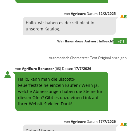
Spiralmac
Spring Protezione
von
Agrieuro
Datum
12/2/2025
Spyro
Hallo, wir haben es derzeit nicht in
unserem Katalog.
Stanley
Stiga
Ja
(1)
War Ihnen diese Antwort hilfreich?
Stocker
Sunseeker
Automatisch übersetzter Text
Original anzeigen
T
von
AgriEuro-Benutzer
(68)
Datum
17/7/2026
Tecla
Hallo, kann man die Biscotto-
TecnoGen
Feuerfeststeine einzeln kaufen? Wenn ja,
Tellarini Pompe
welche Abmessungen haben die Steine für
diesen Ofen? Gibt es dazu einen Link auf
Telwin
Ihrer Website? Vielen Dank!
Tenco
Tineco
von
Agrieuro
Datum
17/7/2026
Titania
Guten Morgen,