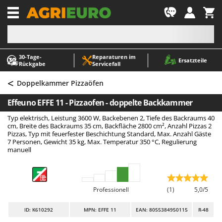
-1
30‑Tage-
Reparaturen im
A
A
Ersatzteile
Rückgabe
Servicefall
Abbeermaschinen - Traubenmühlen
ABAC
<
Abfüllgeräte
AgriEuro Premium
Doppelkammer Pizzaöfen
Akku Gartenscheren
AgriEuro TOP-LINE
Effeuno EFFE 11 - Pizzaofen - doppelte Backkammer
Akku Gras- und Strauchscheren
AGT
Typ elektrisch, Leistung 3600 W, Backebenen 2, Tiefe des Backraums 40
Akku-Stichsägen
Aima
cm, Breite des Backraums 35 cm, Backfläche 2800 cm², Anzahl Pizzas 2
Pizzas, Typ mit feuerfester Beschichtung Standard, Max. Anzahl Gäste
Allzwecktransporter - Motorschubkarren
Airmec
7 Personen, Gewicht 35 kg, Max. Temperatur 350 °C, Regulierung
manuell
Alu-Teleskopleitern
AL-KO
Anbaubagger Heckbagger für Traktoren
ALA 2000
Arbeitsschutzkleidung
Alce
Professionell
(1)
5,0/5
Aschesauger
Alpina
ID
: K610292
MPN: EFFE 11
EAN: 8055384950115
R-48
Astkettensägen - Hochentaster
Ama