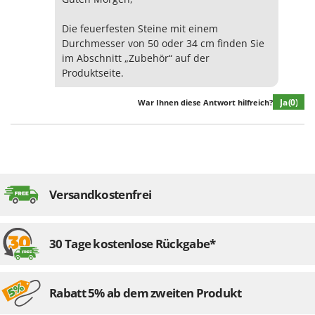
Tornado
Tre Spade
Die feuerfesten Steine mit einem
Durchmesser von 50 oder 34 cm finden Sie
Trev - Abrek - TecnoVIR
im Abschnitt „Zubehör“ auf der
Trotec
Produktseite.
Troy-Bilt
Ja
(0)
War Ihnen diese Antwort hilfreich?
U
Udor
Unger
V
Versandkostenfrei
Verdemax
Vesco
Volpi
30 Tage kostenlose Rückgabe*
W
Waldner
Rabatt 5% ab dem zweiten Produkt
Weber