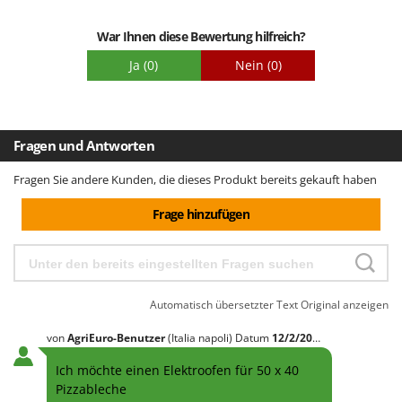
Santos
Sbaraglia
War Ihnen diese Bewertung hilfreich?
Schnitzer
Ja
(0)
Nein
(0)
Seven Italy
Shark
Shindaiwa
Fragen und Antworten
Silky
Fragen Sie andere Kunden, die dieses Produkt bereits gekauft haben
Simatech
Frage hinzufügen
Sirman
Skil
Smartwood
Smeg
Automatisch übersetzter Text
Original anzeigen
Snapper
von
AgriEuro-Benutzer
(Italia napoli)
Datum
12/2/2025
Solidur
Ich möchte einen Elektroofen für 50 x 40
Spice Electronics
Pizzableche