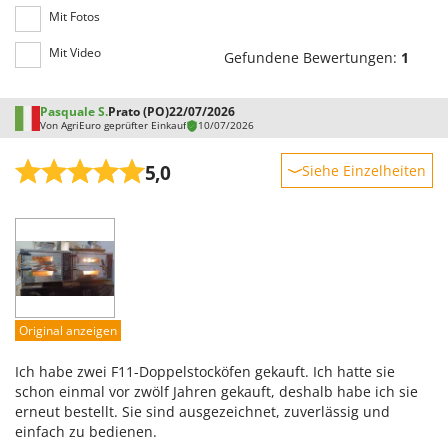
Rato
Mit Fotos
Reber
Mit Video
Gefundene Bewertungen:
1
Redback
Resto Italia
Pasquale S.
Prato (PO)
22/07/2026
Von AgriEuro geprüfter Einkauf
10/07/2026
Ribimex
Ripartrak
5,0
Siehe Einzelheiten
Ritter
Robustheit
River Systems
Leistung
Robomow
Benutzerfreundlichkeit
Rossofuoco
Qualität / Preis
Rover Pompe
Schwierigkeitsgrad Zusammenbau
Original anzeigen
Royal Food
Verpackung
Ryobi
Ich habe zwei F11-Doppelstocköfen gekauft. Ich hatte sie
schon einmal vor zwölf Jahren gekauft, deshalb habe ich sie
erneut bestellt. Sie sind ausgezeichnet, zuverlässig und
S
S.T.P.
einfach zu bedienen.