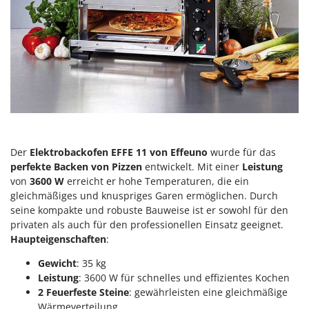
Forest Master
P
Palettengabeln für Traktoren
Francini
Pelletpressen
G
Pflüge für Traktor
G3 Ferrari
Planierschilder für Traktoren
Gardena
Plasmaschneider
Garofalo
Poolroboter
GeoTech
Pools
Der
Elektrobackofen EFFE 11 von Effeuno
wurde für das
GeoTech Pro
perfekte Backen von Pizzen
entwickelt. Mit einer
Leistung
Poolstaubsauger
Gierre
von
3600 W
erreicht er hohe Temperaturen, die ein
gleichmäßiges und knuspriges Garen ermöglichen. Durch
Ginko - MGM
R
Rasenmäher
seine kompakte und robuste Bauweise ist er sowohl für den
Gipeco
privaten als auch für den professionellen Einsatz geeignet.
Rasensodenschneider
Girmi
Haupteigenschaften
:
Rasentraktoren Aufsitzmäher
Goodyear
Gewicht
: 35 kg
Rasentrimmer - Kantenschneider
Leistung
: 3600 W für schnelles und effizientes Kochen
GRAEF
Rasentrimmer - Motorsensen - Freischneider
2 Feuerfeste Steine
: gewährleisten eine gleichmäßige
Gre
Wärmeverteilung