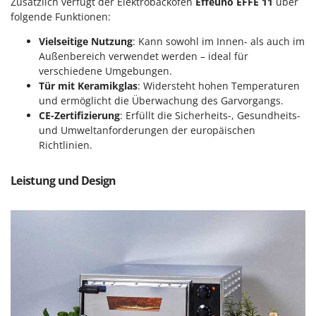
M
Zusätzlich verfügt der Elektrobackofen
Effeuno EFFE 11
über
Mähroboter
Famag
folgende Funktionen:
Maisentkörnungsmaschinen
Famur
Vielseitige Nutzung
: Kann sowohl im Innen- als auch im
Manuelle Heckenscheren
FARMER
Außenbereich verwendet werden – ideal für
Mehrzweck-Sauggeräte
verschiedene Umgebungen.
FBC
Tür mit Keramikglas
: Widersteht hohen Temperaturen
Minibacköfen
Ferrari Group
und ermöglicht die Überwachung des Garvorgangs.
Motorhacken - Gartenfräsen
CE-Zertifizierung
: Erfüllt die Sicherheits-, Gesundheits-
Ferroni
und Umweltanforderungen der europäischen
Motorspritzen
Ferrua
Richtlinien.
Mulcher für Traktor
FIAC
FIEM
Leistung und Design
N
Notstromaggregat
Fimar
Nudelmaschinen
FINI
Fiorentini
O
Obstmühlen Obsthäcksler Obstmuser
Fiskars
Obstpressen
Flymo
Olivenernter und Schüttler
Fontana Forni