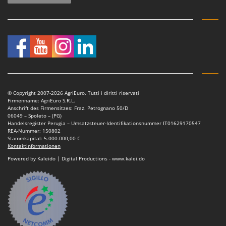
© Copyright 2007-2026 AgriEuro. Tutti i diritti riservati
Firmenname: AgriEuro S.R.L.
Anschrift des Firmensitzes: Fraz. Petrognano 50/D
06049 – Spoleto – (PG)
Handelsregister Perugia – Umsatzsteuer-Identifikationsnummer IT01629170547
REA-Nummer: 150802
Stammkapital: 5.000.000,00 €
Kontaktinformationen
Powered by Kaleido | Digital Productions - www.kalei.do