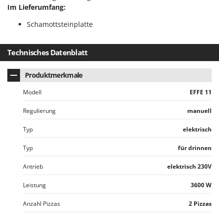
Vogelscheuchen - Vogelabwehr
KitchenAid
Im Lieferumfang:
W
Komo
Schamottsteinplatte
Wasserpumpen
L
Wasserpumpen für Traktoren
Laica
Technisches Datenblatt
Wein- und Obstpressen
Lampacrescia - MGM
Wein- und Ölschichtenfilter
Produktmerkmale
Landxcape
Weitere Produkte
Modell
EFFE 11
LAR Casalinghi
Wiesenwalzen für Traktor
Lavor
Regulierung
manuell
Wippsägen
Linea VZ
Typ
elektrisch
Wurstfüller
Lisam
Typ
für drinnen
Z
Lotusgrill
Zerstäuber
Antrieb
elektrisch 230V
M
Zinkeneggen
M.A.I.BO.
Leistung
3600 W
Zubehör für Rasentraktoren
Macom
Anzahl Pizzas
2 Pizzas
Macte Ovens