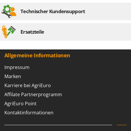
WIDU
Wiper EcoRobot
Technischer Kundensupport
Wolf Garten
Wortex
Ersatzteile
Worx
Y
Yard Force
Allgemeine Informationen
Z
Impressum
Zanon
Marken
Zephir
Karriere bei AgriEuro
ZGrills
Affilate Partnerprogramm
Zodiac
AgriEuro Point
Zomax
Kontaktinformationen