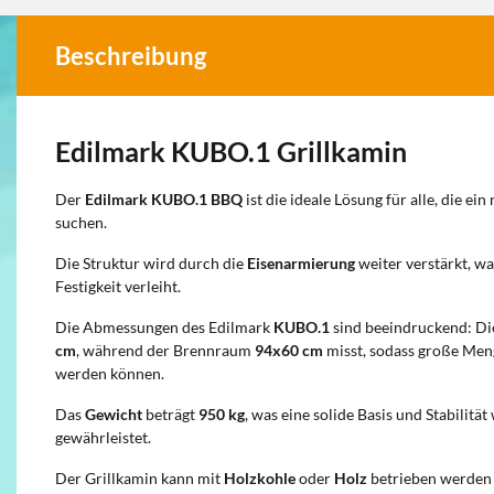
Beschreibung
Edilmark KUBO.1 Grillkamin
Der
Edilmark KUBO.1 BBQ
ist die ideale Lösung für alle, die ei
suchen.
Die Struktur wird durch die
Eisenarmierung
weiter verstärkt, wa
Festigkeit verleiht.
Die Abmessungen des Edilmark
KUBO.1
sind beeindruckend: Di
cm
, während der Brennraum
94x60 cm
misst, sodass große Meng
werden können.
Das
Gewicht
beträgt
950 kg
, was eine solide Basis und Stabilit
gewährleistet.
Der Grillkamin kann mit
Holzkohle
oder
Holz
betrieben werden 