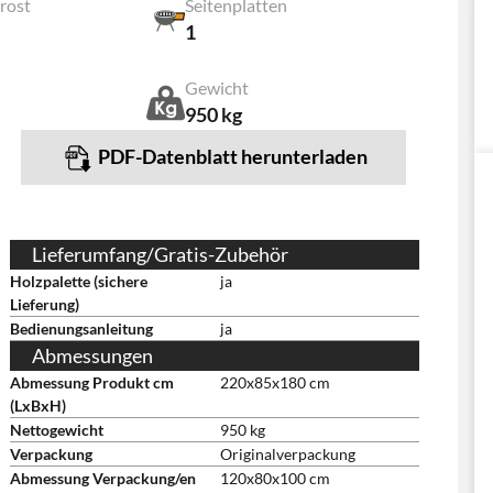
lrost
Seitenplatten
1
Gewicht
950 kg
PDF-Datenblatt herunterladen
Lieferumfang/Gratis-Zubehör
Holzpalette (sichere
ja
Lieferung)
Bedienungsanleitung
ja
Abmessungen
Abmessung Produkt cm
220x85x180 cm
(LxBxH)
Nettogewicht
950 kg
Verpackung
Originalverpackung
Abmessung Verpackung/en
120x80x100 cm