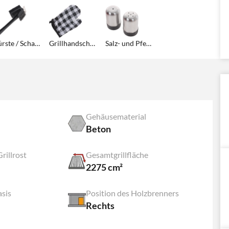
Bürste / Schaber für die Reinigung des Grills
Grillhandschuh
Salz- und Pfefferstreuer
Gehäusematerial
Beton
illrost
Gesamtgrillfläche
2275 cm²
asis
Position des Holzbrenners
Rechts