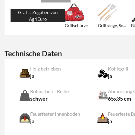
Gratis-Zugaben von
AgriEuro
Grillschürze
Grillzange, Schaufel und Gabel
Technische Daten
Holz betrieben
Kohlegrill
ja
ja
Robustheit - Reihe
Abmessung Gr
schwer
65x35 cm
Feuerfester Innenboden
Feuerfeste B
ja
ja