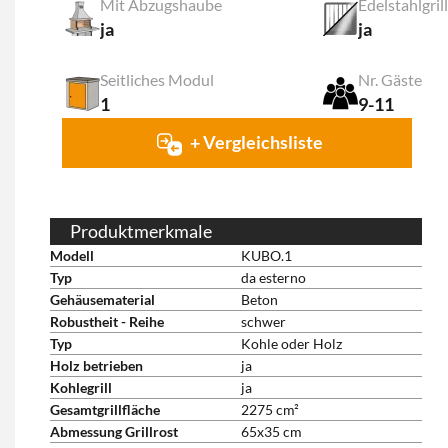
Mit Abzugshaube
Edelstahlgril
ja
ja
Seitliches Modul
Nr. Gäste
1
9-11
+ Vergleichsliste
Produktmerkmale
Modell
KUBO.1
Typ
da esterno
Gehäusematerial
Beton
Robustheit - Reihe
schwer
Typ
Kohle oder Holz
Holz betrieben
ja
Kohlegrill
ja
Gesamtgrillfläche
2275 cm²
Abmessung Grillrost
65x35 cm