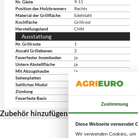
Nr. Gäste
9-11
Position des Holzbrenners
Rechts
Material der Grillfläche
Edelstahl
Kochfläche
Grillrost
Herstellungsland
CHN
Ausstattung
Nr. Grillroste
1
Anzahl Grillebenen
2
Feuerfester Innenboden
ja
Untere Abstellfläche
ja
Mit Abzugshaube
ja
Seitenplatten
1
Seitliches Modul
1
Zündung
manuell
Feuerfeste Basis
ja
Zustimmung
Zubehör hinzufügen und Rabatt erhalten
Diese Webseite verwendet 
Wir verwenden Cookies, um I