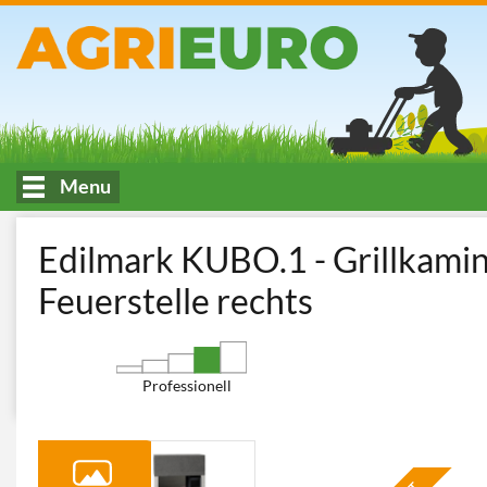
Menu
HOME
Leben und Kochen im Freien
Gartengrills
Holzkohleg
Edilmark KUBO.1 - Grillkamin
Feuerstelle rechts
Professionell