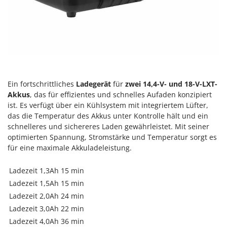
Flockenquetschen
Bosch
Furchenzieher für Traktoren
Brumi
BullMach
G
Gartengrills
C
Gartenpumpen
C.EL.ME.
Gebläsespritzen für Traktoren
Calory Forni
Ein fortschrittliches
Ladegerät
für
zwei 14,4-V- und 18-V-LXT-
Akkus
, das für effizientes und schnelles Aufaden konzipiert
Gerätehäuser
Campagnola
ist. Es verfügt über ein Kühlsystem mit integriertem Lüfter,
Getreidemühlen
Campingaz
das die Temperatur des Akkus unter Kontrolle hält und ein
Grabenfräsen
schnelleres und sichereres Laden gewährleistet. Mit seiner
Castelgarden
optimierten Spannung, Stromstärke und Temperatur sorgt es
Grubber - Tiefenlockerer
Castellari
für eine maximale Akkuladeleistung.
Grubber für Traktor
Ceccato Olindo
Ladezeit 1,3Ah
15 min
Char-Broil
H
Ladezeit 1,5Ah
15 min
Häcksler
Classe
Ladezeit 2,0Ah
24 min
Handsägen auf Verlängerung
Clementi
Ladezeit 3,0Ah
22 min
Heckcontainer für Traktoren
Cofra
Ladezeit 4,0Ah
36 min