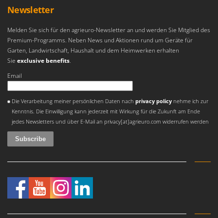
Vogelscheuchen - Vogelabwehr
KitchenAid
Newsletter
W
Komo
Wasserpumpen
Melden Sie sich für den agrieuro-Newsletter an und werden Sie Mitglied des
Premium-Programms. Neben News und Aktionen rund um Geräte für
L
Wasserpumpen für Traktoren
Laica
Garten, Landwirtschaft, Haushalt und dem Heimwerken erhalten
Wein- und Obstpressen
Sie
exclusive benefits
.
Lampacrescia - MGM
Wein- und Ölschichtenfilter
Email
Landxcape
Weitere Produkte
LAR Casalinghi
An error occurred
Wiesenwalzen für Traktor
Die Verarbeitung meiner persönlichen Daten nach
privacy policy
nehme ich zur
Lavor
Kenntnis. Die Einwilligung kann jederzeit mit Wirkung für die Zukunft am Ende
Wippsägen
Linea VZ
jedes Newsletters und über E-Mail an privacy[at]agrieuro.com widerrufen werden
Wurstfüller
Lisam
Z
Lotusgrill
Zerstäuber
M
Zinkeneggen
M.A.I.BO.
Zubehör für Rasentraktoren
Macom
Macte Ovens