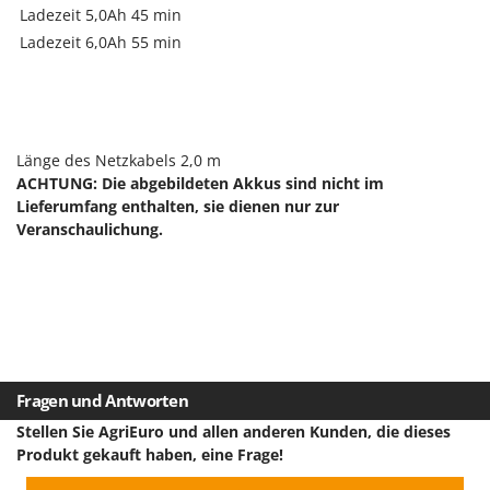
Heckenscheren
Ladezeit 5,0Ah
45 min
Comet
Heißluftfritteusen
Ladezeit 6,0Ah
55 min
Cresco
Heizkanonen und Elektroheizer
Cruccolini
Hochdruckreiniger
CTEK
Hochgrasmäher
Länge des Netzkabels 2,0 m
D
Holzbacköfen Außenbereich für Pizza und Braten
Dal Degan
ACHTUNG: Die abgebildeten Akkus sind nicht im
Holzspalter
Lieferumfang enthalten, sie dienen nur zur
DCG
Veranschaulichung.
Hubwagen
Deca
DeWalt
K
Kabelpflüge für die Drainage
Di Martino
Kartoffellegemaschine für Traktoren
Diavola Pro
Kartoffelroder für Traktoren
Diesse
Fragen und Antworten
Kehrmaschinen
Docma
Stellen Sie AgriEuro und allen anderen Kunden, die dieses
Kettensägen
Dominion
Produkt gekauft haben, eine Frage!
Kippbare Heckschaufeln für Traktoren
Dreame