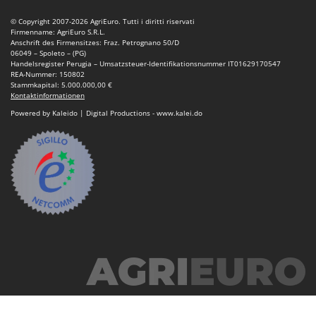
Makita
© Copyright 2007-2026 AgriEuro. Tutti i diritti riservati
MAMMAMIA
Firmenname: AgriEuro S.R.L.
Anschrift des Firmensitzes: Fraz. Petrognano 50/D
Marcato
06049 – Spoleto – (PG)
Handelsregister Perugia – Umsatzsteuer-Identifikationsnummer IT01629170547
Marina Systems
REA-Nummer: 150802
Stammkapital: 5.000.000,00 €
Master
Kontaktinformationen
Mastercook
Powered by Kaleido | Digital Productions - www.kalei.do
McCulloch
MCH
Michelin
Mille
Minox
Mockmill
More than chef
MOSA
MOVA