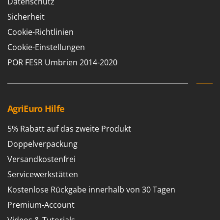
Datenschutz
Forest Master
P
Palettengabeln für Traktoren
Sicherheit
Francini
Pelletpressen
Cookie-Richtlinien
G
Pflüge für Traktor
Cookie-Einstellungen
G3 Ferrari
Planierschilder für Traktoren
POR FESR Umbrien 2014-2020
Gardena
Plasmaschneider
Garofalo
Poolroboter
GeoTech
Pools
AgriEuro Hilfe
GeoTech Pro
Poolstaubsauger
Gierre
5% Rabatt auf das zweite Produkt
Ginko - MGM
R
Doppelverpackung
Rasenmäher
Gipeco
Versandkostenfrei
Rasensodenschneider
Girmi
Servicewerkstätten
Rasentraktoren Aufsitzmäher
Goodyear
Kostenlose Rückgabe innerhalb von 30 Tagen
Rasentrimmer - Kantenschneider
GRAEF
Premium-Account
Rasentrimmer - Motorsensen - Freischneider
Gre