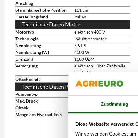
Anschlag
Stammlänge hohe Position
121 cm
Herstellungsland
Italien
Technische Daten Motor
Motortyp
elektrisch 400 V
Technologie
Induktionsmotor
Nennleistung
5.5 PS
Nennleistung (W)
4000 W
Drehzahl
1680 UpM
Versorgung
elektrisch - über Zapfwelle
für Traktor
Öltankinhalt
21 l
Technische Daten Pumpe
Pumpentyp
Ölhydraulik
Max. Druck
240 bar
Zustimmung
Öltank
ja
Menge des Hydrauliköls
21 Liter
Diese Webseite verwendet 
Wir verwenden Cookies, um I