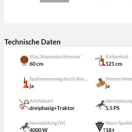
Technische Daten
Max. Stammdurchmesser
Kolbenhub
60 cm
121 cm
Spaltmesserweg durch Anschlag
Stamm-Hebe
ja
ja
Antriebsart
Nennleistun
dreiphasig+Traktor
5.5 PS
Nennleistung (W)
Nenn-Spaltkr
4000 W
18 t