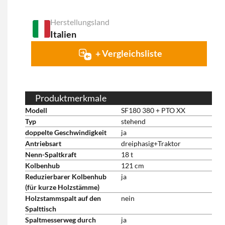
Herstellungsland
Italien
+ Vergleichsliste
Produktmerkmale
Modell
SF180 380 + PTO XX
Typ
stehend
doppelte Geschwindigkeit
ja
Antriebsart
dreiphasig+Traktor
Nenn-Spaltkraft
18 t
Kolbenhub
121 cm
Reduzierbarer Kolbenhub
ja
(für kurze Holzstämme)
Holzstammspalt auf den
nein
Spalttisch
Spaltmesserweg durch
ja