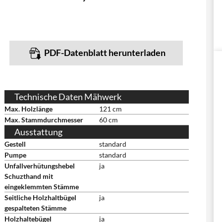
PDF-Datenblatt herunterladen
Technische Daten Mähwerk
Max. Holzlänge
121 cm
Max. Stammdurchmesser
60 cm
Ausstattung
Gestell
standard
Pumpe
standard
Unfallverhütungshebel
ja
Schuzthand mit
eingeklemmten Stämme
Seitliche Holzhaltbügel
ja
gespalteten Stämme
Holzhaltebügel
ja