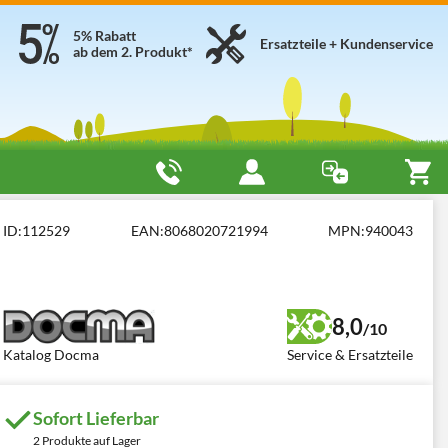
5% Rabatt
Ersatzteile + Kundenservice
ab dem 2. Produkt*
ma SF180 380 + PTO XX
ID:
112529
EAN:
8068020721994
MPN:
940043
8,0
/10
Katalog Docma
Service & Ersatzteile
Sofort Lieferbar
2 Produkte auf Lager