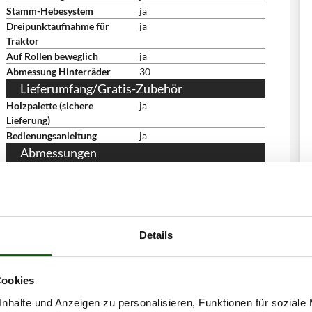
Stamm-Hebesystem
ja
Dreipunktaufnahme für
ja
Traktor
Auf Rollen beweglich
ja
Abmessung Hinterräder
30
Lieferumfang/Gratis-Zubehör
Holzpalette (sichere
ja
Lieferung)
Bedienungsanleitung
ja
Abmessungen
Abmessung Produkt cm
110x95x265
(LxBxH)
Nettogewicht
376 kg
Verpackung
Auf Palette
Abmessung Verpackung/en
120x80x200
Details
cm (LxBxH)
Gesamtgewicht mit
390 kg
Verpackung
Cookies
Lieferung mit hydraulischer
ja
nhalte und Anzeigen zu personalisieren, Funktionen für soziale
Entladeplattform