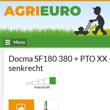
Menu
HOME
Fällen, Schneiden und Spalten von Holz
Holzspalter
Docma SF180 380 + PTO XX - H
senkrecht
Industriell