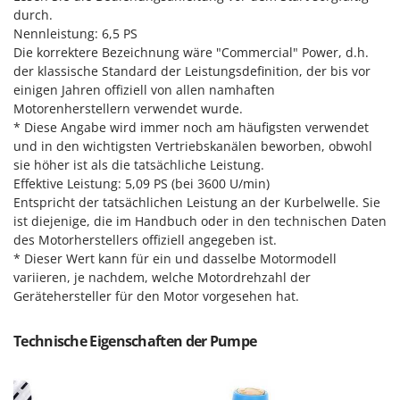
Sprühgeräte für Pflanzenbehandlung
Infaco
durch.
Stäubegeräte für Traktor
Nennleistung: 6,5 PS
Intec
Die korrektere Bezeichnung wäre "Commercial" Power, d.h.
Staubsauger - Elektrobesen
Intex
der klassische Standard der Leistungsdefinition, der bis vor
einigen Jahren offiziell von allen namhaften
Iseki
T
Teppichreiniger und Teppichbodenreiniger
Motorenherstellern verwendet wurde.
Italyco
* Diese Angabe wird immer noch am häufigsten verwendet
Thermische und mechanische Unkrautbrenner
und in den wichtigsten Vertriebskanälen beworben, obwohl
ITM
Tomatenpressen
sie höher ist als die tatsächliche Leistung.
Effektive Leistung: 5,09 PS (bei 3600 U/min)
J
Tragbare Powerstationen
JOLLY ITALIA
Entspricht der tatsächlichen Leistung an der Kurbelwelle. Sie
Traktor-Heckenscheren mit Ausleger
ist diejenige, die im Handbuch oder in den technischen Daten
K
des Motorherstellers offiziell angegeben ist.
KAAZ
U
* Dieser Wert kann für ein und dasselbe Motormodell
Umfüllpumpen
Karcher
variieren, je nachdem, welche Motordrehzahl der
Umkehrfräsen
Gerätehersteller für den Motor vorgesehen hat.
Kasco
Kemper
V
Technische Eigenschaften der Pumpe
Vakuumiergeräte
Kenwood
Vertikutierer
Keter