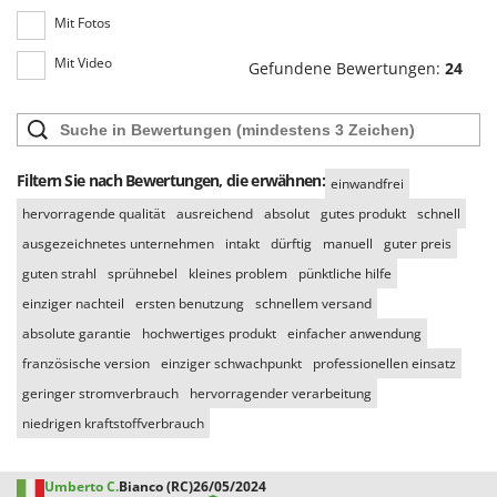
Mit Fotos
Mit Video
Gefundene Bewertungen:
24
Filtern Sie nach Bewertungen, die erwähnen:
einwandfrei
hervorragende qualität
ausreichend
absolut
gutes produkt
schnell
ausgezeichnetes unternehmen
intakt
dürftig
manuell
guter preis
guten strahl
sprühnebel
kleines problem
pünktliche hilfe
einziger nachteil
ersten benutzung
schnellem versand
absolute garantie
hochwertiges produkt
einfacher anwendung
französische version
einziger schwachpunkt
professionellen einsatz
geringer stromverbrauch
hervorragender verarbeitung
niedrigen kraftstoffverbrauch
Umberto C.
Bianco (RC)
26/05/2024