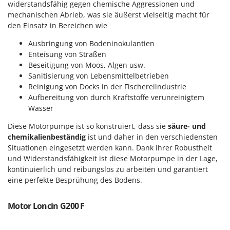
M
Mähroboter
widerstandsfähig gegen chemische Aggressionen und
Famag
mechanischen Abrieb, was sie äußerst vielseitig macht für
Maisentkörnungsmaschinen
Famur
den Einsatz in Bereichen wie
Manuelle Heckenscheren
FARMER
Ausbringung von Bodeninokulantien
Mehrzweck-Sauggeräte
FBC
Enteisung von Straßen
Beseitigung von Moos, Algen usw.
Minibacköfen
Ferrari Group
Sanitisierung von Lebensmittelbetrieben
Motorhacken - Gartenfräsen
Ferroni
Reinigung von Docks in der Fischereiindustrie
Motorspritzen
Aufbereitung von durch Kraftstoffe verunreinigtem
Ferrua
Wasser
Mulcher für Traktor
FIAC
Diese Motorpumpe ist so konstruiert, dass sie
säure- und
FIEM
N
chemikalienbeständig
ist und daher in den verschiedensten
Notstromaggregat
Fimar
Situationen eingesetzt werden kann. Dank ihrer Robustheit
Nudelmaschinen
und Widerstandsfähigkeit ist diese Motorpumpe in der Lage,
FINI
kontinuierlich und reibungslos zu arbeiten und garantiert
Fiorentini
O
eine perfekte Besprühung des Bodens.
Obstmühlen Obsthäcksler Obstmuser
Fiskars
Obstpressen
Motor Loncin G200 F
Flymo
Olivenernter und Schüttler
Fontana Forni