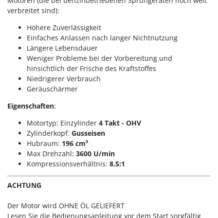
Motoren (die bei benzinbetriebenen Sprühgeräten noch weit
Reinigungsmaschinen für Fassaden, Fenster und PV-Anlagen
GreenBay
verbreitet sind):
Rührtöpfe mit Elektrischem Rührwerk
Greenworks
Höhere Zuverlässigkeit
Rupfmaschinen
GRIFO
Einfaches Anlassen nach langer Nichtnutzung
Längere Lebensdauer
S
GVS
Weniger Probleme bei der Vorbereitung und
Sämaschinen und Düngerstreuer
GYS
hinsichtlich der Frische des Kraftstoffes
Scheibenpflüge
Niedrigerer Verbrauch
H
Schneefräsen
Geräuschärmer
Hailo
Schneeräumer
Eigenschaften
:
Helvi
Schrotmühlen - elektrisch
Motortyp: Einzylinder
4 Takt - OHV
Henx
Schwader für Traktoren
Zylinderkopf:
Gusseisen
HiKOKI
Hubraum:
196 cm³
Schweißgeräte
Honda
Max Drehzahl:
3600 U/min
Seilwinden - Motorseilwinden
Kompressionsverhältnis:
8.5:1
I
Sichelmähwerke für Traktoren
Idromatic
ACHTUNG
Sichelmulcher für Traktoren
Il-Tec
Sortierer für Oliven
Der Motor wird OHNE ÖL GELIEFERT
Imperia
Lesen Sie die Bedienungsanleitung vor dem Start sorgfältig