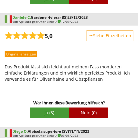
Daniele C.
Gardone riviera (BS)
23/12/2023
Von AgriEuro geprüfter Einkauf
12/09/2023
5,0
Siehe Einzelheiten
Robustheit
Original anzeigen
Leistung
Benutzerfreundlichkeit
Das Produkt lässt sich leicht auf meinem Fass montieren,
Qualität / Preis
einfache Erklärungen und ein wirklich perfektes Produkt. Ich
verwende es für Olivenhaine und Obstpflanzen
Schwierigkeitsgrad Zusammenbau
Verpackung
War Ihnen diese Bewertung hilfreich?
Ja
(3)
Nein
(0)
Diego O.
Albisola superiore (SV)
11/11/2023
Von AgriEuro geprüfter Einkauf
03/08/2023