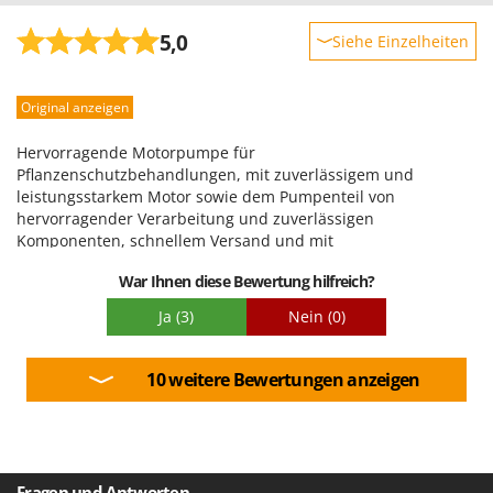
5,0
Siehe Einzelheiten
Robustheit
Original anzeigen
Leistung
Benutzerfreundlichkeit
Hervorragende Motorpumpe für
Qualität / Preis
Pflanzenschutzbehandlungen, mit zuverlässigem und
leistungsstarkem Motor sowie dem Pumpenteil von
Schwierigkeitsgrad Zusammenbau
hervorragender Verarbeitung und zuverlässigen
Verpackung
Komponenten, schnellem Versand und mit
Doppelkartonverpackung, sehr zufrieden wie bei allen
War Ihnen diese Bewertung hilfreich?
vorherigen Gelegenheiten, bei denen ich bei Agrieuro gekauft
habe
Ja
(3)
Nein
(0)
10 weitere Bewertungen anzeigen
Fragen und Antworten