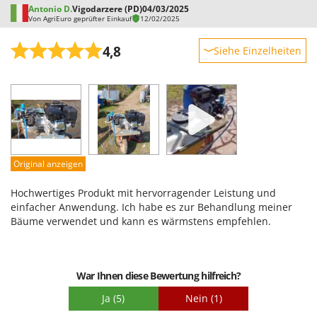
Antonio D.
Vigodarzere (PD)
04/03/2025
Von AgriEuro geprüfter Einkauf
12/02/2025
4,8
Siehe Einzelheiten
Robustheit
Leistung
Benutzerfreundlichkeit
Qualität / Preis
Schwierigkeitsgrad Zusammenbau
Original anzeigen
Verpackung
Hochwertiges Produkt mit hervorragender Leistung und
einfacher Anwendung. Ich habe es zur Behandlung meiner
Bäume verwendet und kann es wärmstens empfehlen.
War Ihnen diese Bewertung hilfreich?
Ja
(5)
Nein
(1)