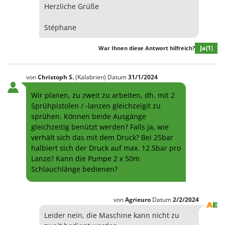
Herzliche Grüße
Stéphane
Ja
(1)
War Ihnen diese Antwort hilfreich?
von
Christoph
S.
(Kalabrien)
Datum
31/1/2024
Wir planen, zu zweit zu arbeiten, dh. mit 2
Sprühpistolen / -lanzen gleichzeigit zu
sprühen. Können beide Ausgänge
gleichzeitig benützt werden? Falls ja, wie
verhält sich das mit dem Druck? Bei 25bar
halbiert sich der Druck auf max. 12.5bar pro
Lanze? Kann die Pumpe 2 x 50m
Schlauchlänge bedienen?
von
Agrieuro
Datum
2/2/2024
Leider nein, die Maschine kann nicht zu