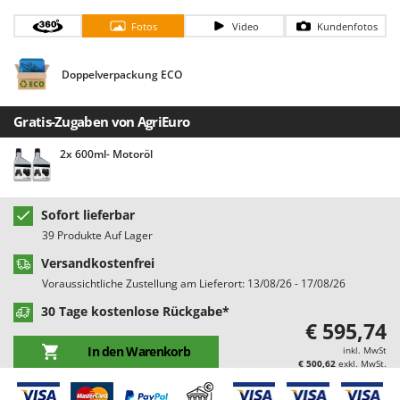
Bodenreinigungsmaschinen
Barbieri
Fotos
Video
Kundenfotos
Brutmaschinen Inkubatoren
Batavia
Bürsten für den Außenbereich
Benassi
Doppelverpackung ECO
Beper
D
Dampfreiniger und Dampfbesen
Berkel
Gratis-Zugaben von AgriEuro
Bernardi
2x 600ml- Motoröl
E
Einachsschlepper
Bertolini Pumps
Elektrische Tauchpumpen
Besser Vacuum
Sofort lieferbar
Erdbohrer
Bestway
39 Produkte Auf Lager
Erntenetze für Obst und Oliven
Beta tools
Versandkostenfrei
Bissell
Voraussichtliche Zustellung am Lieferort: 13/08/26 - 17/08/26
F
Feder Grubber
Black & Decker
30 Tage kostenlose Rückgabe*
€ 595,74
Feldspritzen für Pflanzenschutz
BlackStone
In den Warenkorb
inkl. MwSt
Fensterreiniger
Blue Bird
€ 500,62
exkl. MwSt.
Fleischwolf
Bomet