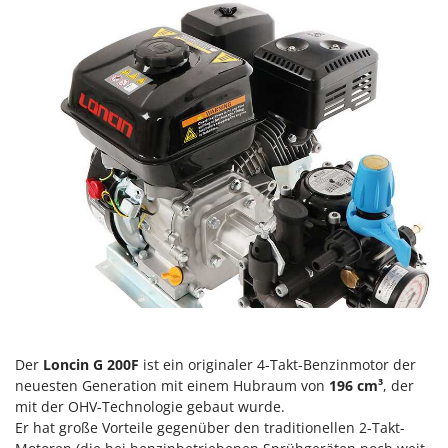
Forest Master
P
Palettengabeln für Traktoren
Francini
Pelletpressen
G
Pflüge für Traktor
G3 Ferrari
Planierschilder für Traktoren
Gardena
Plasmaschneider
Garofalo
Poolroboter
GeoTech
Pools
GeoTech Pro
Poolstaubsauger
Gierre
Ginko - MGM
R
Rasenmäher
Gipeco
Rasensodenschneider
Girmi
Rasentraktoren Aufsitzmäher
Der
Loncin G 200F
ist ein originaler 4-Takt-Benzinmotor der
Goodyear
neuesten Generation mit einem Hubraum von
196 cm³
, der
Rasentrimmer - Kantenschneider
GRAEF
mit der OHV-Technologie gebaut wurde.
Rasentrimmer - Motorsensen - Freischneider
Er hat große Vorteile gegenüber den traditionellen 2-Takt-
Gre