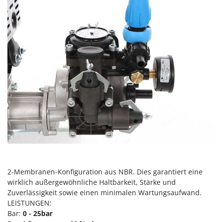
Vogelscheuchen - Vogelabwehr
KitchenAid
W
Komo
Wasserpumpen
L
Wasserpumpen für Traktoren
Laica
Wein- und Obstpressen
Lampacrescia - MGM
Wein- und Ölschichtenfilter
Landxcape
Weitere Produkte
LAR Casalinghi
Wiesenwalzen für Traktor
Lavor
Wippsägen
Linea VZ
Wurstfüller
Lisam
Z
Lotusgrill
Zerstäuber
2-Membranen-Konfiguration aus NBR. Dies garantiert eine
M
Zinkeneggen
wirklich außergewöhnliche Haltbarkeit, Stärke und
M.A.I.BO.
Zubehör für Rasentraktoren
Zuverlässigkeit sowie einen minimalen Wartungsaufwand.
Macom
LEISTUNGEN:
Macte Ovens
Bar:
0 - 25bar