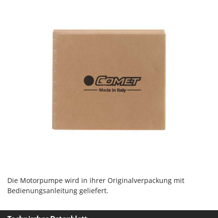
Santos
Sbaraglia
Schnitzer
Seven Italy
Shark
Shindaiwa
Silky
Simatech
Sirman
Skil
Smartwood
Smeg
Snapper
Die Motorpumpe wird in ihrer Originalverpackung mit
Bedienungsanleitung geliefert.
Solidur
Spice Electronics