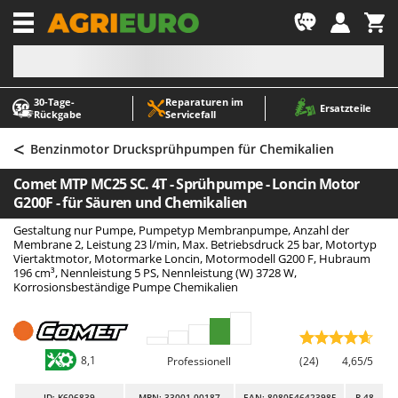
-1
30‑Tage-
Reparaturen im
A
A
Ersatzteile
Rückgabe
Servicefall
Abbeermaschinen - Traubenmühlen
ABAC
<
Abfüllgeräte
AgriEuro Premium
Benzinmotor Drucksprühpumpen für Chemikalien
Akku Gartenscheren
AgriEuro TOP-LINE
Comet MTP MC25 SC. 4T - Sprühpumpe - Loncin Motor
Akku Gras- und Strauchscheren
AGT
G200F - für Säuren und Chemikalien
Akku-Stichsägen
Aima
Gestaltung nur Pumpe, Pumpetyp Membranpumpe, Anzahl der
Membrane 2, Leistung 23 l/min, Max. Betriebsdruck 25 bar, Motortyp
Allzwecktransporter - Motorschubkarren
Airmec
Viertaktmotor, Motormarke Loncin, Motormodell G200 F, Hubraum
196 cm³, Nennleistung 5 PS, Nennleistung (W) 3728 W,
Alu-Teleskopleitern
AL-KO
Korrosionsbeständige Pumpe Chemikalien
Anbaubagger Heckbagger für Traktoren
ALA 2000
Arbeitsschutzkleidung
Alce
Aschesauger
Alpina
8,1
Professionell
(24)
4,65/5
Astkettensägen - Hochentaster
Ama
ID
: K606839
MPN: 33001-00187
EAN: 8080546423985
R-48