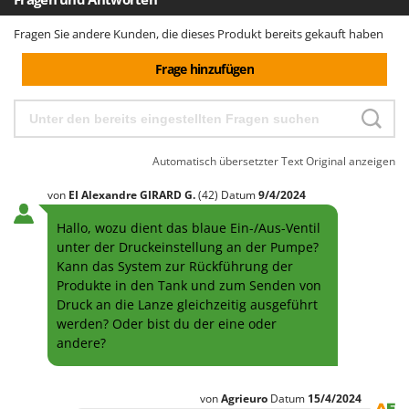
Fragen Sie andere Kunden, die dieses Produkt bereits gekauft haben
Frage hinzufügen
Automatisch übersetzter Text
Original anzeigen
von
EI Alexandre GIRARD
G.
(42)
Datum
9/4/2024
Hallo, wozu dient das blaue Ein-/Aus-Ventil
unter der Druckeinstellung an der Pumpe?
Kann das System zur Rückführung der
Produkte in den Tank und zum Senden von
Druck an die Lanze gleichzeitig ausgeführt
werden? Oder bist du der eine oder
andere?
von
Agrieuro
Datum
15/4/2024