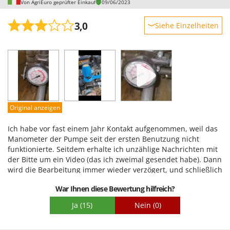
Von AgriEuro geprüfter Einkauf
09/06/2023
3,0
Siehe Einzelheiten
Robustheit
Leistung
Benutzerfreundlichkeit
Qualität / Preis
Schwierigkeitsgrad Zusammenbau
Original anzeigen
Verpackung
Ich habe vor fast einem Jahr Kontakt aufgenommen, weil das
Manometer der Pumpe seit der ersten Benutzung nicht
funktionierte. Seitdem erhalte ich unzählige Nachrichten mit
der Bitte um ein Video (das ich zweimal gesendet habe). Dann
wird die Bearbeitung immer wieder verzögert, und schließlich
wird von mir, einem Laien und sicherlich keinem Techniker,
War Ihnen diese Bewertung hilfreich?
verlangt, die Pumpe zu zerlegen. Ich kann die Qualität der
Pumpe selbst angesichts des sofort erkennbaren Defekts
Ja
(15)
Nein
(0)
nicht beurteilen, aber der Kundenservice von Agrieuro war in
diesem Fall absolut inakzeptabel.