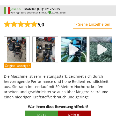
Joseph P.
Maletto (CT)
10/12/2025
Von AgriEuro geprüfter Einkauf
20/06/2025
5,0
Siehe Einzelheiten
Robustheit
Leistung
Benutzerfreundlichkeit
Qualität / Preis
Schwierigkeitsgrad Zusammenbau
Original anzeigen
Verpackung
Die Maschine ist sehr leistungsstark, zeichnet sich durch
hervorragende Performance und hohe Bedienfreundlichkeit
aus. Sie kann im Leerlauf mit 50 Metern Hochdruckreifen
arbeiten und gewährleistet so auch über längere Zeiträume
einen niedrigen Kraftstoffverbrauch und geringe
Motorbelastung.
War Ihnen diese Bewertung hilfreich?
Ja
(1)
Nein
(0)