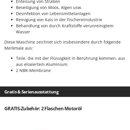
Enteisung von Straßen
Omas
Beseitigung von Moos, Algen usw.
Ompagrill
Desinfektion von Lebensmittelanlagen
Reinigung von Kais in der Fischereiindustrie
Ooni
Behandlung von durch Kraftstoffe verunreinigtem
Oriental Koshin
Wasser
Outdoorchef
Diese Maschine zeichnet sich insbesondere durch folgende
Merkmale aus:
P
Palazzetti
Teile, die mit der Flüssigkeit in Berührung kommen, aus
Palumbo Pavi
aus eloxiertem Aluminium.
2 NBR-Membrane
Partisani
Paterlini
Philips
Gratis & Serienausstattung
Pramac
Prismafood
GRATIS-Zubehör: 2 Flaschen Motoröl
R
R.G.V.