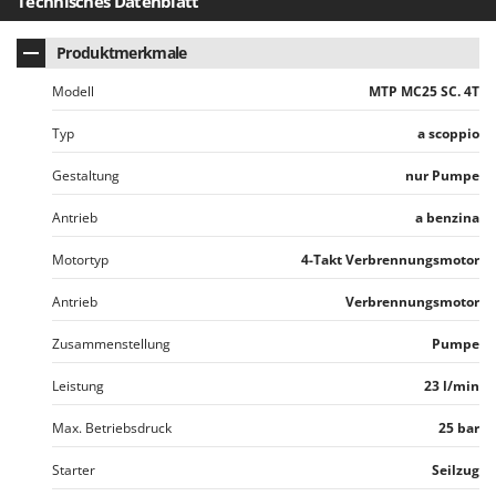
Technisches Datenblatt
Spiralmac
Spring Protezione
Produktmerkmale
Spyro
Modell
MTP MC25 SC. 4T
Stanley
Typ
a scoppio
Stiga
Gestaltung
nur Pumpe
Stocker
Sunseeker
Antrieb
a benzina
T
Motortyp
4-Takt Verbrennungsmotor
Tecla
Antrieb
Verbrennungsmotor
TecnoGen
Tellarini Pompe
Zusammenstellung
Pumpe
Telwin
Leistung
23 l/min
Tenco
Max. Betriebsdruck
25 bar
Tineco
Starter
Seilzug
Titania