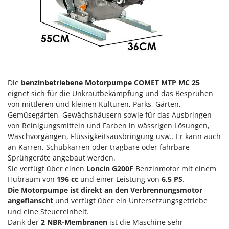
Klimaanlagen – Klimageräte
E
Knetmaschinen
Echo
Knochensägen
EcoFlow
Kompressoren - elektrisch
Edilmark
Kompressoren für Ernte und Baumschnitt
Effeuno
Kreiseleggen
Die
benzinbetriebene
Motorpumpe COMET MTP MC 25
Einhell
eignet sich für die Unkrautbekämpfung und das Besprühen
Küchenreiben - elektrisch
Elegen
von mittleren und kleinen Kulturen, Parks, Gärten,
Kükenaufzuchtboxen
Gemüsegärten, Gewächshäusern sowie für das Ausbringen
Energy Gruppi
von Reinigungsmitteln und Farben in wässrigen Lösungen,
Enotecnica Pillan
L
Waschvorgängen, Flüssigkeitsausbringung usw.. Er kann auch
Laderampe aus Aluminium
Eschenfelder
an Karren, Schubkarren oder tragbare oder fahrbare
Laubsauger - Laubbläser
Sprühgeräte angebaut werden.
EuroMech
Sie verfügt über einen
Loncin G200F
Benzinmotor mit einem
Laubsauger auf Rädern
Eurosystems
Hubraum von
196 cc
und einer Leistung von
6,5 PS
.
Luftentfeuchter
Die Motorpumpe ist direkt an den Verbrennungsmotor
F
angeflanscht
und verfügt über ein Untersetzungsgetriebe
Luftkühler
FAC
und eine Steuereinheit.
Fama Industrie
Dank der
2 NBR-Membranen
ist die Maschine sehr