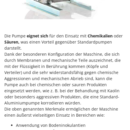
Mowox
MTD
N
New O.M.R.A.
Die Pumpe
eignet sich
für den Einsatz mit
Chemikalien
oder
Nilfisk
Säuren
,
was einen Vorteil gegenüber Standardpumpen
Ninja
darstellt.
Dank der besonderen Konfiguration der Maschine, die sich
Novatec
durch Membranen und mechanische Teile auszeichnet, die
Novital
mit der Flüssigkeit in Berührung kommen (Köpfe und
Verteiler) und die sehr widerstandsfähig gegen chemische
NuAir
Aggressionen und mechanischen Abrieb sind, kann die
NuovaFac
Pumpe auch bei chemischen oder sauren Produkten
eingesetzt werden, wie z. B. bei der Behandlung mit Kaolin
O
oder besonders aggressiven Produkten, die eine Standard-
Officine Savioli
Aluminiumpumpe korrodieren würden.
Oliviero
Die oben genannten Merkmale ermöglichen der Maschine
einen äußerst vielseitigen Einsatz in Bereichen wie:
Olix
OMA
Anwendung von Bodeninokulantien