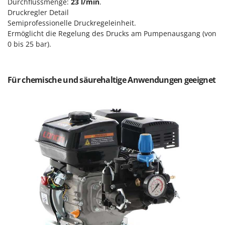
Durchflussmenge:
23 l/min
.
Makita
Druckregler Detail
MAMMAMIA
Semiprofessionelle Druckregeleinheit.
Ermöglicht die Regelung des Drucks am Pumpenausgang (von
Marcato
0 bis 25 bar).
Marina Systems
Master
Für chemische und säurehaltige Anwendungen geeignet
Mastercook
McCulloch
MCH
Michelin
Mille
Minox
Mockmill
More than chef
MOSA
MOVA