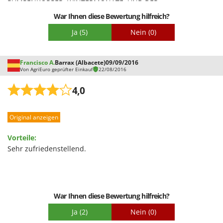
PUMPENKÖRPER, WINTERMONATE, UND DER
Tornado
SAUGANSCHLUSS IST AUCH IN ANDEREN VERSIONEN ALS 90°
War Ihnen diese Bewertung hilfreich?
Tre Spade
ERHÄLTLICH, Z. B. OFFENER BOGEN UND GERADE ANSCHLUSS.
Ja
(5)
Nein
(0)
Trev - Abrek - TecnoVIR
Trotec
Francisco A.
Barrax (Albacete)
09/09/2016
Troy-Bilt
Von AgriEuro geprüfter Einkauf
22/08/2016
U
4,0
Udor
Unger
Original anzeigen
V
Vorteile:
Verdemax
Sehr zufriedenstellend.
Vesco
Volpi
W
War Ihnen diese Bewertung hilfreich?
Waldner
Weber
Ja
(2)
Nein
(0)