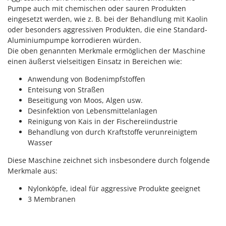
Vogelscheuchen - Vogelabwehr
KitchenAid
Pumpe auch mit chemischen oder sauren Produkten
eingesetzt werden, wie z. B. bei der Behandlung mit Kaolin
W
Komo
Wasserpumpen
oder besonders aggressiven Produkten, die eine Standard-
Aluminiumpumpe korrodieren würden.
L
Wasserpumpen für Traktoren
Die oben genannten Merkmale ermöglichen der Maschine
Laica
Wein- und Obstpressen
einen äußerst vielseitigen Einsatz in Bereichen wie:
Lampacrescia - MGM
Wein- und Ölschichtenfilter
Anwendung von Bodenimpfstoffen
Landxcape
Weitere Produkte
Enteisung von Straßen
LAR Casalinghi
Beseitigung von Moos, Algen usw.
Wiesenwalzen für Traktor
Desinfektion von Lebensmittelanlagen
Lavor
Wippsägen
Reinigung von Kais in der Fischereiindustrie
Linea VZ
Behandlung von durch Kraftstoffe verunreinigtem
Wurstfüller
Lisam
Wasser
Z
Lotusgrill
Diese Maschine zeichnet sich insbesondere durch folgende
Zerstäuber
Merkmale aus:
M
Zinkeneggen
M.A.I.BO.
Nylonköpfe, ideal für aggressive Produkte geeignet
Zubehör für Rasentraktoren
3 Membranen
Macom
Macte Ovens