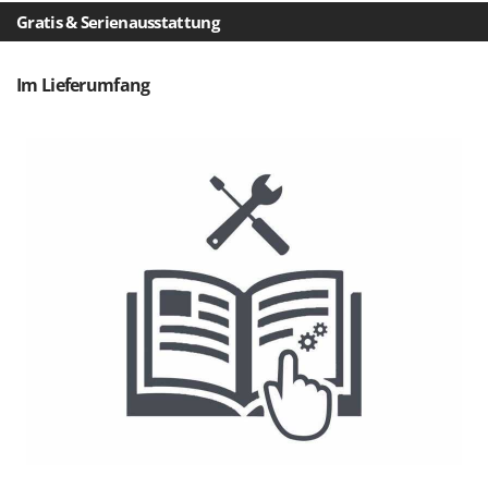
Makita
Gratis & Serienausstattung
MAMMAMIA
Marcato
Im Lieferumfang
Marina Systems
Master
Mastercook
McCulloch
MCH
Michelin
Mille
Minox
Mockmill
More than chef
MOSA
MOVA