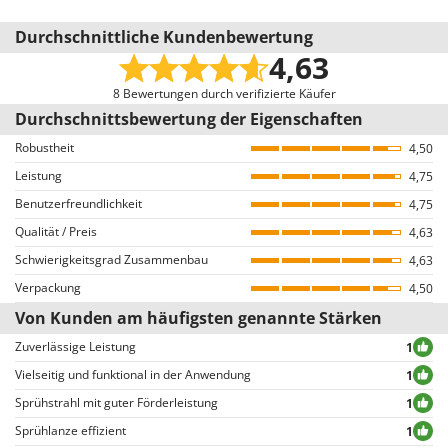
Gesamtgewicht mit Verpackung
15 kg
Rato
Erfahren Sie mehr über das Bewertungssystem auf AgriEuro
Durchschnittliche Kundenbewertung
Reber
Montagezeit
montiert
Unser Bewertungssystem entspricht der EU-Richtlinie 2019/2161, auch
4,63
Redback
"Omnibus"-Richtlinie genannt.
Wir laden alle Nutzer, die bei uns gekauft und Ihr Einverständnis erteilt
8 Bewertungen durch verifizierte Käufer
Resto Italia
habe, ein paar Tage nach dem Kauf per E-Mail ein, eine Bewertung
Durchschnittsbewertung der Eigenschaften
Ribimex
abzugeben. Daher sind diese Bewertungen alle VERIFIZIERT und stammen
Robustheit
4,50
ausschließlich von Verbrauchern, die tatsächlich Produkte in unserem
Ripartrak
Leistung
AgriEuro-Onlineshop gekauft haben.
4,75
Ritter
Benutzerfreundlichkeit
4,75
River Systems
So garantieren wir die Authentizität der Bewertungen auf AgriEuro
Qualität / Preis
4,63
Bewertungen dürfen nicht von Nutzern abgegeben werden, die das
Robomow
Schwierigkeitsgrad Zusammenbau
Produkt nicht auf unserem Portal gekauft haben (die Bewertung wird auf
4,63
Rossofuoco
der Seite mit den Bestelldetails in Ihrem Benutzerkonto abgegeben,
Verpackung
4,50
nachdem Sie sich angemeldet haben).
Rover Pompe
Von Kunden am häufigsten genannte Stärken
Alle Bewertungen, sowohl positive als auch negative, werden ohne
Royal Food
Ausschluss oder Zensur veröffentlicht, mit Ausnahme von
Zuverlässige Leistung
1
unangemessenen Texten und Inhalten oder der Verletzung der
Ryobi
Vielseitig und funktional in der Anwendung
1
Privatsphäre von Personen.
Sprühstrahl mit guter Förderleistung
1
Alle Bewertungen, sowohl die positiven als auch die negativen, können vom
S
S.T.P.
Benutzer leicht eingesehen werden, auch dank der Filter, die eine
Sprühlanze effizient
1