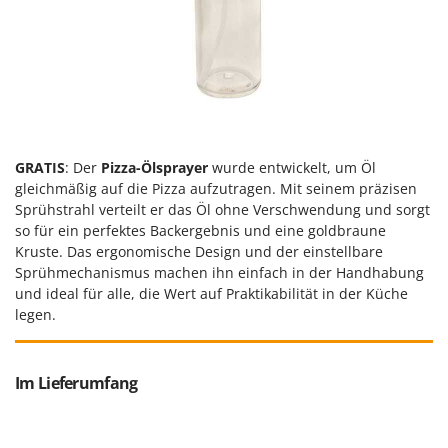
Makita
MAMMAMIA
Marcato
Marina Systems
Master
Mastercook
GRATIS
: Der
Pizza-Ölsprayer
wurde entwickelt, um Öl
gleichmäßig auf die Pizza aufzutragen. Mit seinem präzisen
McCulloch
Sprühstrahl verteilt er das Öl ohne Verschwendung und sorgt
MCH
so für ein perfektes Backergebnis und eine goldbraune
Michelin
Kruste. Das ergonomische Design und der einstellbare
Sprühmechanismus machen ihn einfach in der Handhabung
Mille
und ideal für alle, die Wert auf Praktikabilität in der Küche
Minox
legen.
Mockmill
More than chef
Im Lieferumfang
MOSA
MOVA