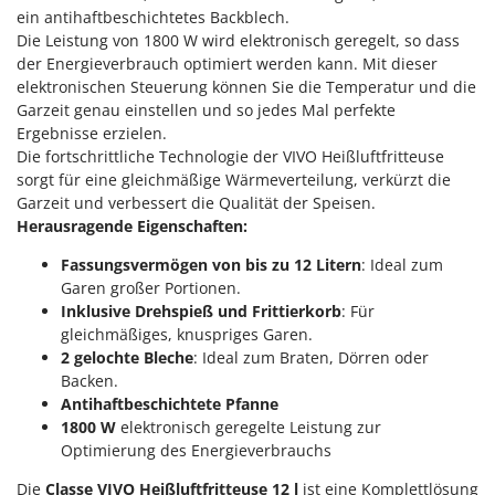
M
Mähroboter
Famag
ein antihaftbeschichtetes
Backblech.
Die Leistung von 1800 W wird elektronisch geregelt, so dass
Maisentkörnungsmaschinen
Famur
der Energieverbrauch optimiert werden kann. Mit dieser
Manuelle Heckenscheren
FARMER
elektronischen Steuerung können Sie die Temperatur und die
Mehrzweck-Sauggeräte
Garzeit genau einstellen und so jedes Mal perfekte
FBC
Ergebnisse erzielen.
Minibacköfen
Ferrari Group
Die fortschrittliche Technologie der VIVO Heißluftfritteuse
Motorhacken - Gartenfräsen
sorgt für eine gleichmäßige Wärmeverteilung, verkürzt die
Ferroni
Garzeit und verbessert die Qualität der Speisen.
Motorspritzen
Ferrua
Herausragende Eigenschaften:
Mulcher für Traktor
FIAC
Fassungsvermögen von bis zu 12 Litern
: Ideal zum
FIEM
Garen großer Portionen.
N
Notstromaggregat
Inklusive Drehspieß und Frittierkorb
: Für
Fimar
gleichmäßiges, knuspriges Garen.
Nudelmaschinen
FINI
2 gelochte Bleche
: Ideal zum Braten, Dörren oder
Backen.
Fiorentini
O
Obstmühlen Obsthäcksler Obstmuser
Antihaftbeschichtete Pfanne
Fiskars
1800 W
elektronisch geregelte Leistung zur
Obstpressen
Flymo
Optimierung des Energieverbrauchs
Olivenernter und Schüttler
Fontana Forni
Die
Classe VIVO Heißluftfritteuse 12 l
ist eine Komplettlösung