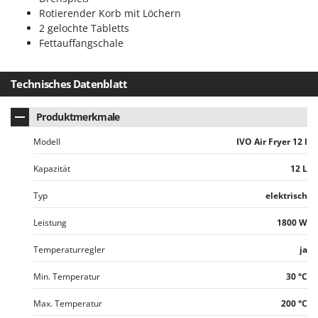
Omas
Rotierender Korb mit Löchern
2 gelochte Tabletts
Ompagrill
Fettauffangschale
Ooni
Oriental Koshin
Technisches Datenblatt
Outdoorchef
Produktmerkmale
P
Palazzetti
Modell
IVO Air Fryer 12 l
Palumbo Pavi
Kapazität
12 L
Partisani
Typ
elektrisch
Paterlini
Philips
Leistung
1800 W
Pramac
Temperaturregler
ja
Prismafood
Min. Temperatur
30 °C
R
R.G.V.
Max. Temperatur
200 °C