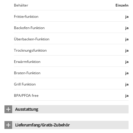
Rato
Behälter
Einzeln
Reber
Frittierfunktion
ja
Redback
Backofen-Funktion
ja
Resto Italia
Ribimex
Überbacken-Funktion
ja
Ripartrak
Trocknungsfunktion
ja
Ritter
Erwärmfunktion
ja
River Systems
Braten-Funktion
ja
Robomow
Rossofuoco
Grill Funktion
ja
Rover Pompe
BPA/PFOA free
ja
Royal Food
Ausstattung
Ryobi
Behälterfenster
ja
S
Lieferumfang/Gratis-Zubehör
S.T.P.
Mit Fenster