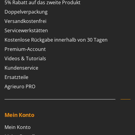
5% Rabatt auf das zweite Produkt
WIDU
Wiper EcoRobot
Doppelverpackung
Wolf Garten
Versandkostenfrei
Wortex
Servicewerkstätten
Worx
Kostenlose Rückgabe innerhalb von 30 Tagen
Premium-Account
Y
Yard Force
Videos & Tutorials
Kundenservice
Z
Zanon
Ersatzteile
Zephir
Agrieuro PRO
ZGrills
Zodiac
Zomax
Mein Konto
Mein Konto