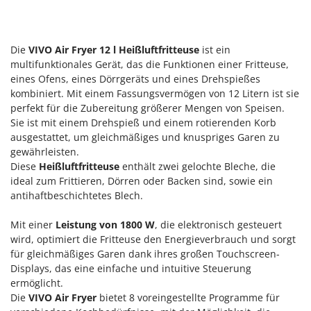
Reinigungsmaschinen für Fassaden, Fenster und PV-Anlagen
GreenBay
Rührtöpfe mit Elektrischem Rührwerk
Greenworks
Rupfmaschinen
Die
VIVO Air Fryer 12 l Heißluftfritteuse
ist ein
GRIFO
multifunktionales Gerät, das die Funktionen einer Fritteuse,
S
GVS
eines Ofens, eines Dörrgeräts und eines Drehspießes
Sämaschinen und Düngerstreuer
kombiniert. Mit einem Fassungsvermögen von 12 Litern ist sie
GYS
Scheibenpflüge
perfekt für die Zubereitung größerer Mengen von Speisen.
Sie ist mit einem Drehspieß
und einem rotierenden Korb
H
Schneefräsen
Hailo
ausgestattet, um gleichmäßiges und knuspriges Garen zu
Schneeräumer
gewährleisten.
Helvi
Diese
Heißluftfritteuse
enthält zwei gelochte Bleche, die
Schrotmühlen - elektrisch
Henx
ideal zum Frittieren, Dörren oder Backen sind, sowie ein
Schwader für Traktoren
antihaftbeschichtetes Blech.
HiKOKI
Schweißgeräte
Honda
Mit einer
Leistung von 1800 W
, die elektronisch gesteuert
Seilwinden - Motorseilwinden
wird, optimiert die Fritteuse den Energieverbrauch und sorgt
I
Sichelmähwerke für Traktoren
für gleichmäßiges Garen dank ihres großen
Touchscreen-
Idromatic
Displays
, das eine einfache und intuitive Steuerung
Sichelmulcher für Traktoren
Il-Tec
ermöglicht.
Sortierer für Oliven
Die
VIVO Air Fryer
bietet 8 voreingestellte Programme für
Imperia