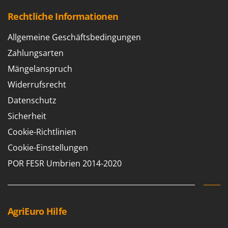
Tornado
Rechtliche Informationen
Tre Spade
Trev - Abrek - TecnoVIR
Allgemeine Geschäftsbedingungen
Trotec
Zahlungsarten
Troy-Bilt
Mängelanspruch
Widerrufsrecht
U
Udor
Datenschutz
Unger
Sicherheit
Cookie-Richtlinien
V
Verdemax
Cookie-Einstellungen
Vesco
POR FESR Umbrien 2014-2020
Volpi
W
Waldner
AgriEuro Hilfe
Weber