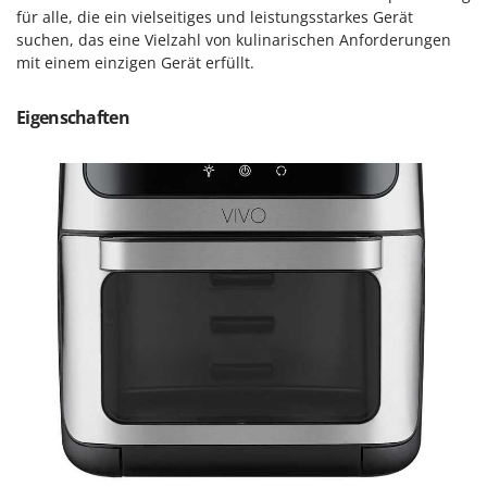
für alle, die ein vielseitiges und leistungsstarkes Gerät
Forest Master
P
Palettengabeln für Traktoren
suchen, das eine Vielzahl von kulinarischen Anforderungen
Francini
mit einem einzigen Gerät erfüllt.
Pelletpressen
G
Pflüge für Traktor
G3 Ferrari
Eigenschaften
Planierschilder für Traktoren
Gardena
Plasmaschneider
Garofalo
Poolroboter
GeoTech
Pools
GeoTech Pro
Poolstaubsauger
Gierre
Ginko - MGM
R
Rasenmäher
Gipeco
Rasensodenschneider
Girmi
Rasentraktoren Aufsitzmäher
Goodyear
Rasentrimmer - Kantenschneider
GRAEF
Rasentrimmer - Motorsensen - Freischneider
Gre