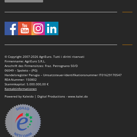
© Copyright 2007-2026 AgriEuro. Tutti i diritti riservati
Firmenname: AgriEuro S.R.L.
Anschrift des Firmensitzes: Fraz. Petrognano 50/D
06049 – Spoleto – (PG)
Handelsregister Perugia – Umsatzsteuer-Identifikationsnummer IT01629170547
REA-Nummer: 150802
Stammkapital: 5.000.000,00 €
Kontaktinformationen
Powered by Kaleido | Digital Productions - www.kalei.do