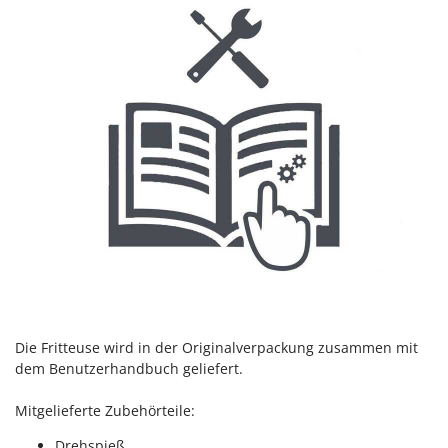
Mowox
MTD
N
New O.M.R.A.
Nilfisk
Ninja
Novatec
Novital
NuAir
NuovaFac
O
Officine Savioli
Die Fritteuse wird in der Originalverpackung zusammen mit
dem
Benutzerhandbuch
geliefert.
Oliviero
Olix
Mitgelieferte Zubehörteile:
OMA
Drehspieß