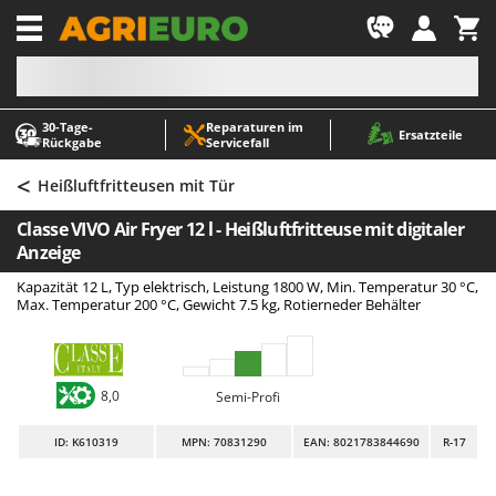
-1
30‑Tage-
Reparaturen im
A
A
Ersatzteile
Rückgabe
Servicefall
Abbeermaschinen - Traubenmühlen
ABAC
<
Abfüllgeräte
AgriEuro Premium
Heißluftfritteusen mit Tür
Akku Gartenscheren
AgriEuro TOP-LINE
Classe VIVO Air Fryer 12 l - Heißluftfritteuse mit digitaler
Akku Gras- und Strauchscheren
AGT
Anzeige
Akku-Stichsägen
Aima
Kapazität 12 L, Typ elektrisch, Leistung 1800 W, Min. Temperatur 30 °C,
Max. Temperatur 200 °C, Gewicht 7.5 kg, Rotierneder Behälter
Allzwecktransporter - Motorschubkarren
Airmec
Alu-Teleskopleitern
AL-KO
Anbaubagger Heckbagger für Traktoren
ALA 2000
8,0
Semi-Profi
Arbeitsschutzkleidung
Alce
ID
: K610319
MPN: 70831290
EAN: 8021783844690
R-17
Aschesauger
Alpina
Astkettensägen - Hochentaster
Ama