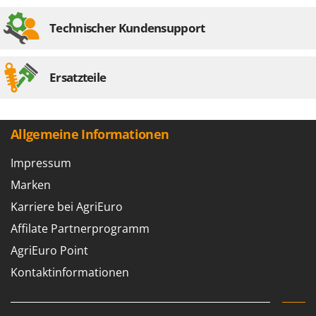
Spiralmac
Technischer Kundensupport
Spring Protezione
Spyro
Stanley
Ersatzteile
Stiga
Stocker
Allgemeine Informationen
Sunseeker
Impressum
T
Tecla
Marken
TecnoGen
Karriere bei AgriEuro
Tellarini Pompe
Affilate Partnerprogramm
Telwin
AgriEuro Point
Tenco
Kontaktinformationen
Tineco
Titania