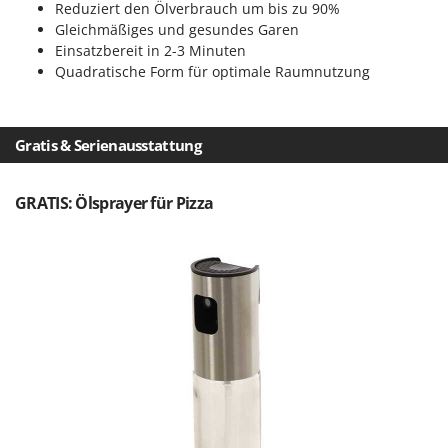
Vogelscheuchen - Vogelabwehr
Reduziert den Ölverbrauch um bis zu 90%
KitchenAid
Gleichmäßiges und gesundes Garen
W
Komo
Einsatzbereit in 2-3 Minuten
Wasserpumpen
Quadratische Form für optimale Raumnutzung
L
Wasserpumpen für Traktoren
Laica
Wein- und Obstpressen
Lampacrescia - MGM
Gratis & Serienausstattung
Wein- und Ölschichtenfilter
Landxcape
Weitere Produkte
LAR Casalinghi
GRATIS: Ölsprayer für Pizza
Wiesenwalzen für Traktor
Lavor
Wippsägen
Linea VZ
Wurstfüller
Lisam
Z
Lotusgrill
Zerstäuber
M
Zinkeneggen
M.A.I.BO.
Zubehör für Rasentraktoren
Macom
Macte Ovens