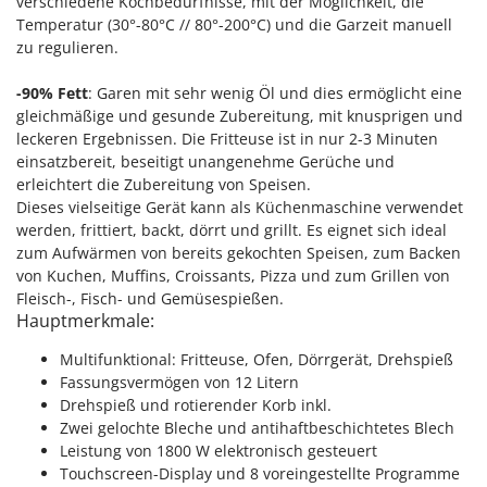
verschiedene Kochbedürfnisse, mit der Möglichkeit, die
Sprühgeräte für Pflanzenbehandlung
Infaco
Temperatur (30°-80°C // 80°-200°C) und die Garzeit manuell
Stäubegeräte für Traktor
zu regulieren.
Intec
Staubsauger - Elektrobesen
Intex
-90% Fett
: Garen mit sehr wenig Öl und dies ermöglicht eine
Iseki
T
gleichmäßige und gesunde Zubereitung, mit knusprigen und
Teppichreiniger und Teppichbodenreiniger
leckeren Ergebnissen. Die Fritteuse ist in nur 2-3 Minuten
Italyco
einsatzbereit, beseitigt unangenehme Gerüche und
Thermische und mechanische Unkrautbrenner
ITM
erleichtert die Zubereitung von Speisen.
Tomatenpressen
Dieses vielseitige Gerät kann als Küchenmaschine verwendet
J
Tragbare Powerstationen
werden, frittiert, backt, dörrt und grillt. Es eignet sich ideal
JOLLY ITALIA
zum Aufwärmen von bereits gekochten Speisen, zum Backen
Traktor-Heckenscheren mit Ausleger
von Kuchen, Muffins, Croissants, Pizza und zum Grillen von
K
Fleisch-, Fisch- und Gemüsespießen.
KAAZ
U
Hauptmerkmale:
Umfüllpumpen
Karcher
Umkehrfräsen
Multifunktional: Fritteuse, Ofen, Dörrgerät, Drehspieß
Kasco
Fassungsvermögen von 12 Litern
Kemper
V
Drehspieß und rotierender Korb inkl.
Vakuumiergeräte
Zwei gelochte Bleche und antihaftbeschichtetes Blech
Kenwood
Leistung von 1800 W elektronisch gesteuert
Vertikutierer
Keter
Touchscreen-Display und 8 voreingestellte Programme