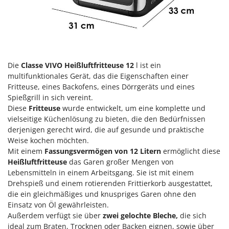
Klimaanlagen – Klimageräte
E
Knetmaschinen
Echo
Knochensägen
EcoFlow
Kompressoren - elektrisch
Edilmark
Die
Classe VIVO Heißluftfritteuse 12
l ist ein
Kompressoren für Ernte und Baumschnitt
Effeuno
multifunktionales Gerät, das die Eigenschaften einer
Kreiseleggen
Einhell
Fritteuse, eines Backofens, eines Dörrgeräts und eines
Küchenreiben - elektrisch
Spießgrill in sich vereint.
Elegen
Diese
Fritteuse
wurde entwickelt, um eine komplette und
Kükenaufzuchtboxen
Energy Gruppi
vielseitige Küchenlösung zu bieten, die den Bedürfnissen
derjenigen gerecht wird, die auf gesunde und praktische
Enotecnica Pillan
L
Weise kochen möchten.
Laderampe aus Aluminium
Eschenfelder
Mit einem
Fassungsvermögen von 12 Litern
ermöglicht diese
Laubsauger - Laubbläser
EuroMech
Heißluftfritteuse
das Garen großer Mengen von
Laubsauger auf Rädern
Lebensmitteln in einem Arbeitsgang. Sie ist mit einem
Eurosystems
Drehspieß und einem rotierenden Frittierkorb ausgestattet,
Luftentfeuchter
die ein gleichmäßiges und knuspriges Garen ohne den
F
Luftkühler
Einsatz von Öl gewährleisten.
FAC
Außerdem verfügt sie über
zwei gelochte Bleche,
die sich
Fama Industrie
ideal zum Braten, Trocknen oder Backen eignen, sowie über