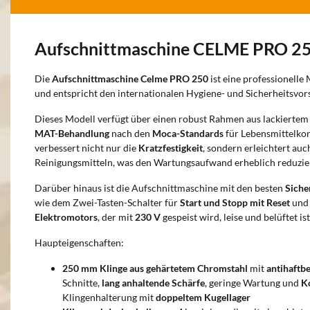
Aufschnittmaschine CELME PRO 2
Die
Aufschnittmaschine Celme PRO 250
ist eine professionelle
und entspricht den internationalen Hygiene- und Sicherheitsvors
Dieses Modell verfügt über einen robust Rahmen aus lackierte
MAT-Behandlung
nach den
Moca-Standards
für Lebensmittelkon
verbessert nicht nur die
Kratzfestigkeit
, sondern erleichtert auc
Reinigungsmitteln, was den Wartungsaufwand erheblich reduzier
Darüber hinaus ist die Aufschnittmaschine mit den besten
Siche
wie dem Zwei-Tasten-Schalter für
Start und Stopp mit Reset
und
Elektromotors
, der mit
230 V
gespeist wird, leise und belüftet ist
Haupteigenschaften:
250 mm
Klinge aus gehärtetem Chromstahl
mit
antihaftb
Schnitte,
lang anhaltende Schärfe
, geringe Wartung und
K
Klingenhalterung mit
doppeltem Kugellager