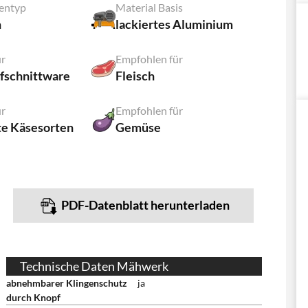
lentyp
Material Basis
n
lackiertes Aluminium
ür
Empfohlen für
ufschnittware
Fleisch
ür
Empfohlen für
te Käsesorten
Gemüse
PDF-Datenblatt herunterladen
Technische Daten Mähwerk
abnehmbarer Klingenschutz
ja
durch Knopf