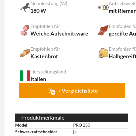
Nennleistung (W)
Antriebswel
180 W
mit Rieme
Empfohlen für
Empfohlen f
Weiche Aufschnittware
gereifte A
Empfohlen für
Empfohlen f
Kastenbrot
Halbgereif
Herstellungsland
Italien
+ Vergleichsliste
Produktmerkmale
Modell
PRO 250
Schwerkraftschneider
ja