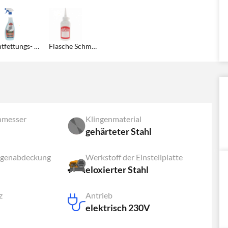
Entfettungs- und Desinfektionsmittel 750 ml
Flasche Schmieröl
hmesser
Klingenmaterial
gehärteter Stahl
ingenabdeckung
Werkstoff der Einstellplatte
eloxierter Stahl
z
Antrieb
elektrisch 230V