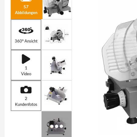
57
Abbildungen
360° Ansicht
1
Video
2
Kundenfotos