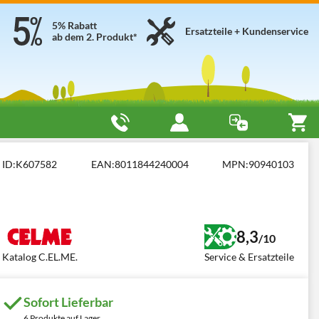
5% Rabatt
Ersatzteile + Kundenservice
ab dem 2. Produkt*
O 250
ID:
K607582
EAN:
8011844240004
MPN:
90940103
8,3
/10
Katalog C.EL.ME.
Service & Ersatzteile
Sofort Lieferbar
6 Produkte auf Lager