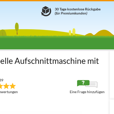
30 Tage kostenlose Rückgabe
(für Premiumkunden)
maschinen
Aufschnittmaschinen mit Messer 250 mm
C.EL.ME. PR
lle Aufschnittmaschine mit
89
ewertungen
Eine Frage hinzufügen