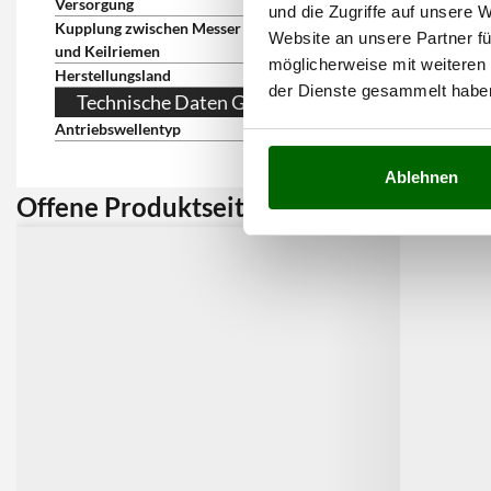
Versorgung
elektrisch 230V
und die Zugriffe auf unsere 
Kupplung zwischen Messer
Website an unsere Partner fü
und Keilriemen
möglicherweise mit weiteren
Herstellungsland
Italien
der Dienste gesammelt habe
Technische Daten Getriebe
Antriebswellentyp
mit Riemen
Ablehnen
Offene Produktseite:
Kunden 