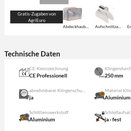
Gratis-Zugaben von
AgriEuro
Abdeckhaube für die Aufschnittmaschine
Aufschnittzange
Technische Daten
CE-Kennzeichnung
Klingendurc
CE Professionell
250 mm
abnehmbarer Klingenschutz durch Knopf
Material Kl
ja
Aluminium
Schlittenswerkstoff
Schleifaufsat
Aluminium
ja - fest