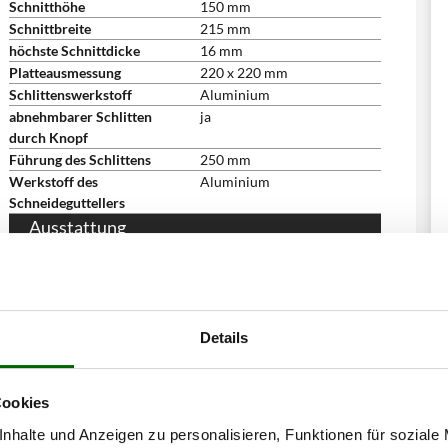
Schnitthöhe
150 mm
Schnittbreite
215 mm
höchste Schnittdicke
16 mm
Platteausmessung
220 x 220 mm
Schlittenswerkstoff
Aluminium
abnehmbarer Schlitten
ja
durch Knopf
Führung des Schlittens
250 mm
Werkstoff des
Aluminium
Schneideguttellers
Ausstattung
Schleifaufsatz
ja - fest
Professioneller Schalter mit
ja
Rückstellung
Lieferumfang/Gratis-Zubehör
Details
Ölflasche
ja
Bedienungsanleitung
ja
Abmessungen
Cookies
Abmessung Produkt cm
51x41x40 cm
nhalte und Anzeigen zu personalisieren, Funktionen für soziale
(LxBxH)