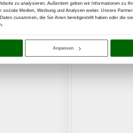
Nettogewicht
13.4 kg
Website zu analysieren. Außerdem geben wir Informationen zu I
Verpackung
Originalverpackung
r soziale Medien, Werbung und Analysen weiter. Unsere Partner
Abmessung Verpackung/en
57x49x40 cm
 Daten zusammen, die Sie ihnen bereitgestellt haben oder die s
cm (LxBxH)
n.
Gesamtgewicht mit
15.6 kg
Verpackung
Montagezeit
montiert
Anpassen
haben sich auch für diese Produkte intere