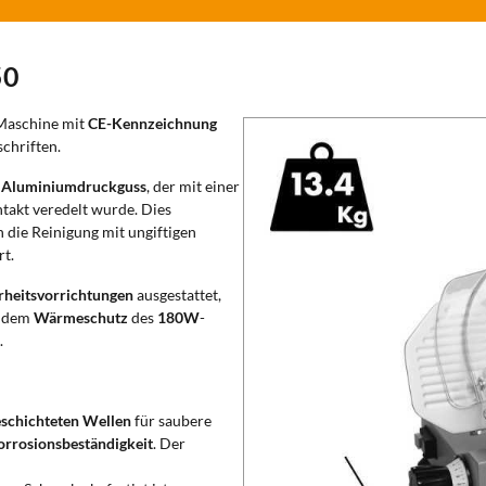
50
 Maschine mit
CE-Kennzeichnung
chriften.
m
Aluminiumdruckguss
, der mit einer
takt veredelt wurde. Dies
h die Reinigung mit ungiftigen
t.
rheitsvorrichtungen
ausgestattet,
 dem
Wärmeschutz
des
180W
-
.
eschichteten Wellen
für saubere
orrosionsbeständigkeit
. Der