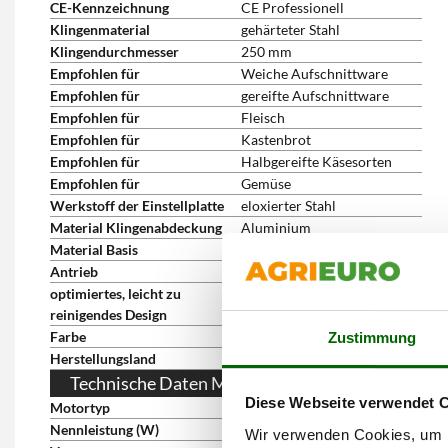
CE-Kennzeichnung
CE Professionell
Klingenmaterial
gehärteter Stahl
Klingendurchmesser
250 mm
Empfohlen für
Weiche Aufschnittware
Empfohlen für
gereifte Aufschnittware
Empfohlen für
Fleisch
Empfohlen für
Kastenbrot
Empfohlen für
Halbgereifte Käsesorten
Empfohlen für
Gemüse
Werkstoff der Einstellplatte
eloxierter Stahl
Material Klingenabdeckung
Aluminium
Material Basis
lackiertes Aluminium
Antrieb
elektrisch 230V
optimiertes, leicht zu
ja
reinigendes Design
Farbe
Silver
Zustimmung
Herstellungsland
Italien
Technische Daten Motor
Diese Webseite verwendet 
Motortyp
elektrisch, einphasig
Nennleistung (W)
180 W
Wir verwenden Cookies, um I