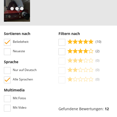
Privatsphäre von Personen.
Alle Bewertungen, sowohl die positiven als auch die negativen, können vom
Benutzer leicht eingesehen werden, auch dank der Filter, die eine
vereinfachte Auswahl ermöglichen, einschließlich der Auswahl von
positiven oder negativen Bewertungen.
Sortieren nach
Filtern nach
Beliebtheit
(10)
Neueste
(2)
(0)
Sprache
Nur auf Deutsch
(0)
Alle Sprachen
(0)
Multimedia
Mit Fotos
Mit Video
Gefundene Bewertungen:
12