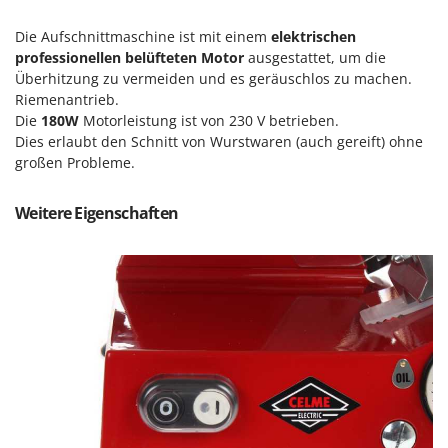
Makita
Die Aufschnittmaschine ist mit einem
elektrischen
MAMMAMIA
professionellen belüfteten Motor
ausgestattet, um die
Marcato
Überhitzung zu vermeiden und es geräuschlos zu machen.
Riemenantrieb.
Marina Systems
Die
180W
Motorleistung ist von 230 V betrieben.
Master
Dies erlaubt den Schnitt von Wurstwaren (auch gereift) ohne
Mastercook
großen Probleme.
McCulloch
Weitere Eigenschaften
MCH
Michelin
Mille
Minox
Mockmill
More than chef
MOSA
MOVA