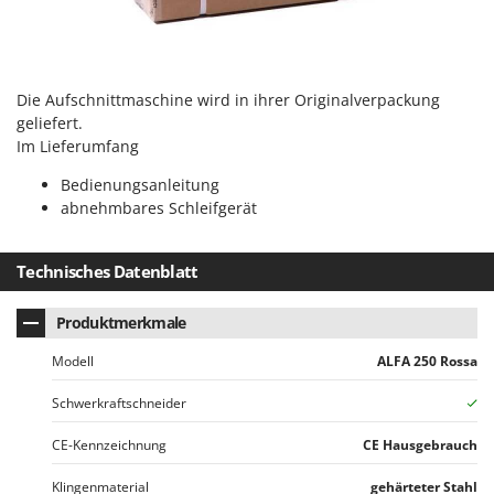
Spiralmac
Spring Protezione
Spyro
Die Aufschnittmaschine wird in ihrer Originalverpackung
Stanley
geliefert.
Stiga
Im Lieferumfang
Stocker
Bedienungsanleitung
abnehmbares Schleifgerät
Sunseeker
T
Technisches Datenblatt
Tecla
TecnoGen
Produktmerkmale
Tellarini Pompe
Modell
ALFA 250 Rossa
Telwin
Schwerkraftschneider
Tenco
Tineco
CE-Kennzeichnung
CE Hausgebrauch
Titania
Klingenmaterial
gehärteter Stahl