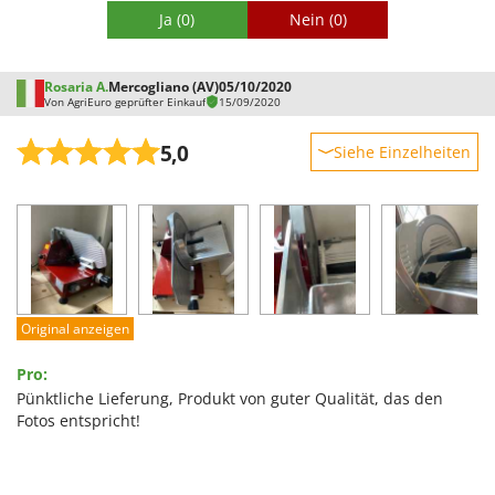
Ja
(0)
Nein
(0)
Rosaria A.
Mercogliano (AV)
05/10/2020
Von AgriEuro geprüfter Einkauf
15/09/2020
5,0
Siehe Einzelheiten
Robustheit
Leistung
Benutzerfreundlichkeit
Qualität / Preis
Schwierigkeitsgrad Zusammenbau
Original anzeigen
Verpackung
Pro:
Pünktliche Lieferung, Produkt von guter Qualität, das den
Fotos entspricht!