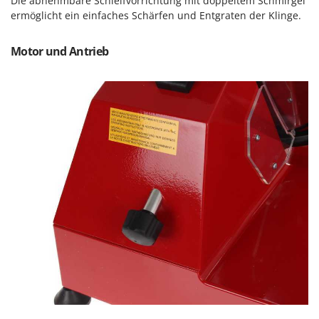
Vogelscheuchen - Vogelabwehr
Die abnehmbare Schleifvorrichtung mit doppeltem Schmirgel
KitchenAid
ermöglicht ein einfaches Schärfen und Entgraten der Klinge.
W
Komo
Wasserpumpen
Motor und Antrieb
L
Wasserpumpen für Traktoren
Laica
Wein- und Obstpressen
Lampacrescia - MGM
Wein- und Ölschichtenfilter
Landxcape
Weitere Produkte
LAR Casalinghi
Wiesenwalzen für Traktor
Lavor
Wippsägen
Linea VZ
Wurstfüller
Lisam
Z
Lotusgrill
Zerstäuber
M
Zinkeneggen
M.A.I.BO.
Zubehör für Rasentraktoren
Macom
Macte Ovens