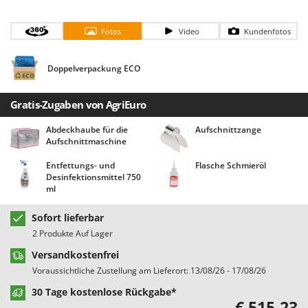
Bodenreinigungsmaschinen
Barbieri
Brutmaschinen Inkubatoren
Batavia
Fotos
Video
Kundenfotos
Bürsten für den Außenbereich
Benassi
Doppelverpackung ECO
Beper
D
Dampfreiniger und Dampfbesen
Berkel
Gratis-Zugaben von AgriEuro
Bernardi
E
Abdeckhaube für die
Aufschnittzange
Einachsschlepper
Bertolini Pumps
Aufschnittmaschine
Elektrische Tauchpumpen
Besser Vacuum
Entfettungs- und
Flasche Schmieröl
Erdbohrer
Bestway
Desinfektionsmittel 750
ml
Erntenetze für Obst und Oliven
Beta tools
Bissell
Sofort lieferbar
F
Feder Grubber
2 Produkte Auf Lager
Black & Decker
Feldspritzen für Pflanzenschutz
Versandkostenfrei
BlackStone
Voraussichtliche Zustellung am Lieferort: 13/08/26 - 17/08/26
Fensterreiniger
Blue Bird
30 Tage kostenlose Rückgabe*
Fleischwolf
Bomet
€ 515,23