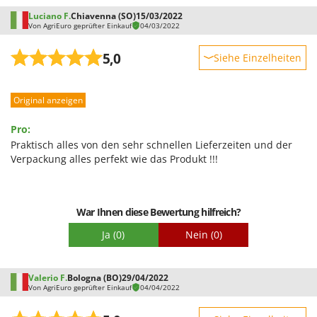
Luciano F.
Chiavenna (SO)
15/03/2022
Von AgriEuro geprüfter Einkauf
04/03/2022
5,0
Siehe Einzelheiten
Robustheit
Original anzeigen
Leistung
Benutzerfreundlichkeit
Pro:
Qualität / Preis
Praktisch alles von den sehr schnellen Lieferzeiten und der
Verpackung alles perfekt wie das Produkt !!!
Schwierigkeitsgrad Zusammenbau
Verpackung
War Ihnen diese Bewertung hilfreich?
Ja
(0)
Nein
(0)
Valerio F.
Bologna (BO)
29/04/2022
Von AgriEuro geprüfter Einkauf
04/04/2022