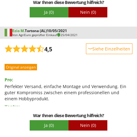
War Ihnen diese Bewertung hilfreich?
Ja
(0)
Nein
(0)
Ezio M.
Tortona (AL)
10/05/2021
Von AgriEuro geprüfter Einkauf
25/04/2021
4,5
Siehe Einzelheiten
Robustheit
Original anzeigen
Leistung
Benutzerfreundlichkeit
Pro:
Qualität / Preis
Perfekter Versand, einfache Montage und Verwendung. Ein
guter Kompromiss zwischen einem professionellen und
Schwierigkeitsgrad Zusammenbau
einem Hobbyprodukt.
Verpackung
Kontra:
Das Paket kam ohne die freie Zange an, die mir innerhalb von
War Ihnen diese Bewertung hilfreich?
nur 2 Tagen umgehend zugesandt wurde. Wenn die
Ja
(0)
Nein
(0)
Auflagefläche für die zu schneidenden Produkte abnehmbar
wäre, wäre die Reinigung einfacher