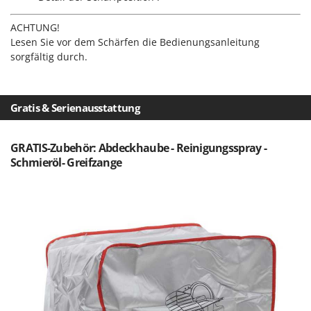
Omas
ACHTUNG!
Ompagrill
Lesen Sie vor dem Schärfen die Bedienungsanleitung
Ooni
sorgfältig durch.
Oriental Koshin
Outdoorchef
Gratis & Serienausstattung
P
Palazzetti
GRATIS-Zubehör: Abdeckhaube - Reinigungsspray -
Palumbo Pavi
Schmieröl- Greifzange
Partisani
Paterlini
Philips
Pramac
Prismafood
R
R.G.V.