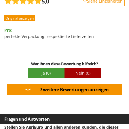
5,0
Siehe Einzelheiten
Robustheit
Original anzeigen
Leistung
Benutzerfreundlichkeit
Pro:
Qualität / Preis
perfekte Verpackung, respektierte Lieferzeiten
Schwierigkeitsgrad Zusammenbau
Verpackung
War Ihnen diese Bewertung hilfreich?
Ja
(0)
Nein
(0)
7 weitere Bewertungen anzeigen
Fragen und Antworten
Stellen Sie AgriEuro und allen anderen Kunden, die dieses