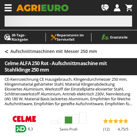
-1
30‑Tage-
Reparaturen im
A
A
Ersatzteile
Rückgabe
Servicefall
Abbeermaschinen - Traubenmühlen
ABAC
<
Abfüllgeräte
AgriEuro Premium
Aufschnittmaschinen mit Messer 250 mm
Akku Gartenscheren
AgriEuro TOP-LINE
Celme ALFA 250 Rot - Aufschnittmaschine mit
Akku Gras- und Strauchscheren
AGT
Stahlklinge 250 mm
Akku-Stichsägen
Aima
CE-Kennzeichnung CE Hausgebrauch, Klingendurchmesser 250 mm,
Klingenmaterial gehärteter Stahl, Material Klingenabdeckung
Allzwecktransporter - Motorschubkarren
Airmec
Eloxiertes Aluminium, Werkstoff der Einstellplatte eloxierter Stahl,
Schlittenswerkstoff Aluminium, Antrieb elektrisch 230V, Nennleistung
Alu-Teleskopleitern
AL-KO
(W) 180 W, Material Basis lackiertes Aluminium, Empfohlen für Weiche
Aufschnittware, Empfohlen für gereifte Aufschnittware, Empfohlen für
Anbaubagger Heckbagger für Traktoren
ALA 2000
Fleisch
Arbeitsschutzkleidung
Alce
Aschesauger
Alpina
8,3
Semi-Profi
(12)
4,75/5
Astkettensägen - Hochentaster
Ama