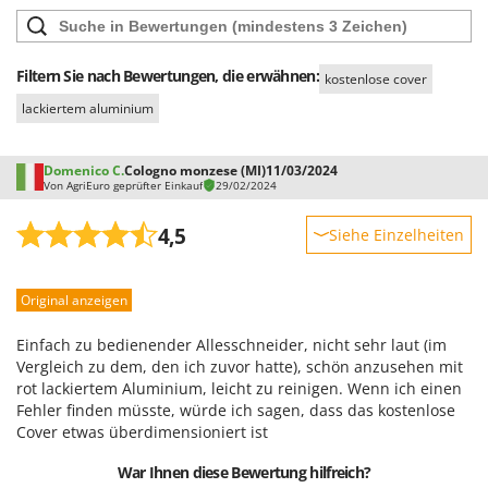
Filtern Sie nach Bewertungen, die erwähnen:
kostenlose cover
lackiertem aluminium
Domenico C.
Cologno monzese (MI)
11/03/2024
Von AgriEuro geprüfter Einkauf
29/02/2024
4,5
Siehe Einzelheiten
Robustheit
Original anzeigen
Leistung
Benutzerfreundlichkeit
Einfach zu bedienender Allesschneider, nicht sehr laut (im
Qualität / Preis
Vergleich zu dem, den ich zuvor hatte), schön anzusehen mit
rot lackiertem Aluminium, leicht zu reinigen. Wenn ich einen
Schwierigkeitsgrad Zusammenbau
Fehler finden müsste, würde ich sagen, dass das kostenlose
Verpackung
Cover etwas überdimensioniert ist
War Ihnen diese Bewertung hilfreich?