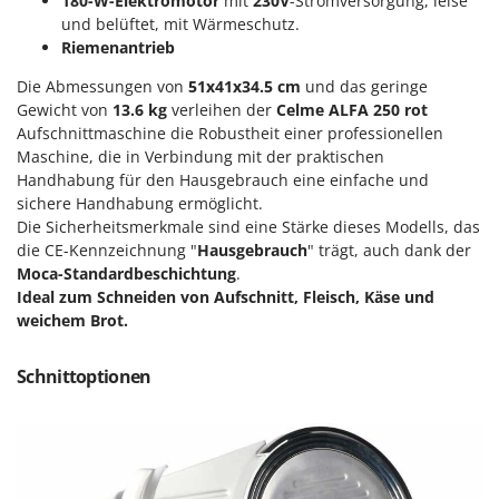
180-W-Elektromotor
mit
230V
-Stromversorgung, leise
Forest Master
P
und belüftet, mit Wärmeschutz.
Palettengabeln für Traktoren
Riemenantrieb
Francini
Pelletpressen
Die Abmessungen von
51x41x34.5
cm
und das geringe
G
Pflüge für Traktor
Gewicht von
13.6 kg
verleihen der
Celme ALFA 250 rot
G3 Ferrari
Aufschnittmaschine die Robustheit einer professionellen
Planierschilder für Traktoren
Gardena
Maschine, die in Verbindung mit der praktischen
Plasmaschneider
Handhabung für den Hausgebrauch eine einfache und
Garofalo
sichere Handhabung ermöglicht.
Poolroboter
GeoTech
Die Sicherheitsmerkmale sind eine Stärke dieses Modells, das
Pools
die CE-Kennzeichnung "
Hausgebrauch
" trägt, auch dank der
GeoTech Pro
Poolstaubsauger
Moca-Standardbeschichtung
.
Gierre
Ideal zum Schneiden von Aufschnitt, Fleisch, Käse und
Ginko - MGM
R
weichem Brot.
Rasenmäher
Gipeco
Rasensodenschneider
Schnittoptionen
Girmi
Rasentraktoren Aufsitzmäher
Goodyear
Rasentrimmer - Kantenschneider
GRAEF
Rasentrimmer - Motorsensen - Freischneider
Gre