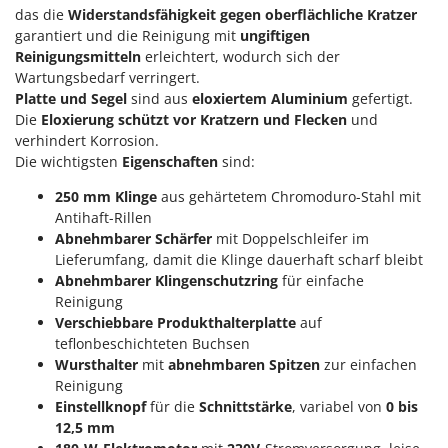
M
Mähroboter
das die
Widerstandsfähigkeit gegen oberflächliche Kratzer
Famag
garantiert und die Reinigung mit
ungiftigen
Maisentkörnungsmaschinen
Famur
Reinigungsmitteln
erleichtert, wodurch sich der
Manuelle Heckenscheren
FARMER
Wartungsbedarf verringert.
Mehrzweck-Sauggeräte
Platte und Segel
sind aus
eloxiertem Aluminium
gefertigt.
FBC
Die
Eloxierung schützt vor Kratzern und Flecken
und
Minibacköfen
Ferrari Group
verhindert Korrosion.
Motorhacken - Gartenfräsen
Die wichtigsten
Eigenschaften
sind:
Ferroni
Motorspritzen
Ferrua
250 mm
Klinge
aus gehärtetem Chromoduro-Stahl mit
Mulcher für Traktor
Antihaft-Rillen
FIAC
Abnehmbarer Schärfer
mit Doppelschleifer im
FIEM
Lieferumfang, damit die Klinge dauerhaft scharf bleibt
N
Notstromaggregat
Abnehmbarer Klingenschutzring
für einfache
Fimar
Reinigung
Nudelmaschinen
FINI
Verschiebbare Produkthalterplatte
auf
teflonbeschichteten Buchsen
Fiorentini
O
Obstmühlen Obsthäcksler Obstmuser
Wursthalter
mit
abnehmbaren Spitzen
zur einfachen
Fiskars
Reinigung
Obstpressen
Flymo
Einstellknopf
für die
Schnittstärke
, variabel von
0 bis
Olivenernter und Schüttler
12,5 mm
Fontana Forni