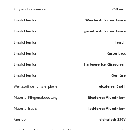
Tornado
Klingendurchmesser
250 mm
Tre Spade
Empfohlen für
Weiche Aufschnittware
Trev - Abrek - TecnoVIR
Trotec
Empfohlen für
gereifte Aufschnittware
Troy-Bilt
Empfohlen für
Fleisch
U
Empfohlen für
Kastenbrot
Udor
Unger
Empfohlen für
Halbgereifte Käsesorten
Empfohlen für
Gemüse
V
Verdemax
Werkstoff der Einstellplatte
eloxierter Stahl
Vesco
Material Klingenabdeckung
Eloxiertes Aluminium
Volpi
Material Basis
lackiertes Aluminium
W
Waldner
Antrieb
elektrisch 230V
Weber