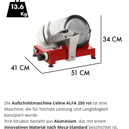
Klimaanlagen – Klimageräte
E
Knetmaschinen
Echo
Knochensägen
EcoFlow
Kompressoren - elektrisch
Edilmark
Kompressoren für Ernte und Baumschnitt
Effeuno
Kreiseleggen
Einhell
Küchenreiben - elektrisch
Elegen
Kükenaufzuchtboxen
Energy Gruppi
Enotecnica Pillan
L
Laderampe aus Aluminium
Eschenfelder
Laubsauger - Laubbläser
EuroMech
Laubsauger auf Rädern
Eurosystems
Die
Aufschnittmaschine Celme ALFA 250 rot
ist eine
Luftentfeuchter
Maschine, die für höchste Leistung und Langlebigkeit
F
Luftkühler mit Wasserverdunstung
konzipiert wurde.
FAC
Ihre Struktur besteht aus
Aluminium
, das mit einem
Fama Industrie
innovativen Material nach Moca-Standard
beschichtet ist,