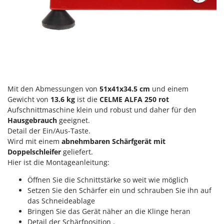
Mowox
MTD
N
New O.M.R.A.
Nilfisk
Ninja
Mit den Abmessungen von
51x41x34.5
cm
und einem
Novatec
Gewicht von
13.6 kg
ist die
CELME ALFA 250 rot
Aufschnittmaschine klein und robust und daher für den
Novital
Hausgebrauch
geeignet.
NuAir
Detail der Ein/Aus-Taste.
NuovaFac
Wird mit einem
abnehmbaren Schärfgerät mit
Doppelschleifer
geliefert.
Hier ist die Montageanleitung:
O
Officine Savioli
Öffnen Sie die Schnittstärke so weit wie möglich
Oliviero
Setzen Sie den Schärfer ein und schrauben Sie ihn auf
Olix
das Schneideablage
Bringen Sie das Gerät näher an die Klinge heran
OMA
Detail der Schärfposition .