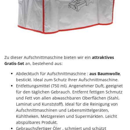
Rato
Reber
Redback
Resto Italia
Ribimex
Ripartrak
Ritter
Zu dieser Aufschnittmaschine bieten wir ein
attraktives
River Systems
Gratis-Set
an, bestehend aus:
Robomow
Abdecktuch für Aufschnittmaschine :
aus Baumwolle
,
bestickt. Ideal zum Schutz Ihrer Aufschnittmaschine.
Rossofuoco
Entfettungsmittel (750 ml). Angenehmer Duft, geeignet
Rover Pompe
für den täglichen Gebrauch. Entfernt fettigen Schmutz
und Fett von allen abwaschbaren Oberflächen (Stahl,
Royal Food
Laminat und Kunststoff). Ideal für die Reinigung von
Ryobi
Aufschnittmaschinen und Lebensmittelgeräten,
Kühltheken, Metzgereien und Supermärkten. Leicht
S
abspülbares Produkt.
S.T.P.
Gebrauchsfertiger Öler , schmiert und schützt