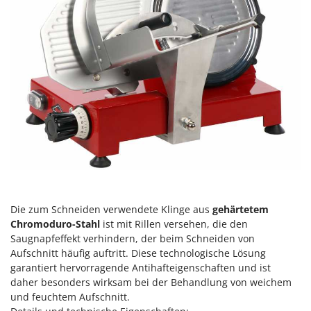
Reinigungsmaschinen für Fassaden, Fenster und PV-Anlagen
GreenBay
Rührtöpfe mit Elektrischem Rührwerk
Greenworks
Rupfmaschinen
GRIFO
S
GVS
Sämaschinen und Düngerstreuer
GYS
Scheibenpflüge
H
Schneefräsen
Hailo
Schneeräumer
Helvi
Schrotmühlen - elektrisch
Henx
Schwader für Traktoren
HiKOKI
Schweißgeräte
Die zum Schneiden verwendete Klinge aus
gehärtetem
Honda
Chromoduro-Stahl
ist mit Rillen versehen, die den
Seilwinden - Motorseilwinden
Saugnapfeffekt verhindern, der beim Schneiden von
I
Sichelmähwerke für Traktoren
Aufschnitt häufig auftritt. Diese technologische Lösung
Idromatic
garantiert hervorragende Antihafteigenschaften und ist
Sichelmulcher für Traktoren
Il-Tec
daher besonders wirksam bei der Behandlung von weichem
Sortierer für Oliven
und feuchtem Aufschnitt.
Imperia