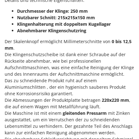
Details und technische Eigenschaften:
Sprühgeräte für Pflanzenbehandlung
Infaco
Stäubegeräte für Traktor
Durchmesser der Klinge: 250 mm
Intec
Nutzbarer Schnitt: 215x215x150 mm
Staubsauger - Elektrobesen
Intex
Klingenhalterung mit doppeltem Kugellager
Abnehmbarer Klingenschutzring
Iseki
T
Teppichreiniger und Teppichbodenreiniger
Der Skalenknopf ermöglicht Millimeterschnitte von
0 bis 12,5
Italyco
Thermische und mechanische Unkrautbrenner
mm
.
ITM
Die Klingenschutzscheibe ist dank einer Schraube auf der
Tomatenpressen
Rückseite abnehmbar, wie bei professionellen
J
Tragbare Powerstationen
Aufschnittmaschinen, was eine einfache Reinigung der Klinge
JOLLY ITALIA
und des Innenraums der Aufschnittmaschine ermöglicht.
Traktor-Heckenscheren mit Ausleger
Das zu schneidende Produkt ruht auf einem
K
KAAZ
Aluminiumschlitten , der ein hygienisch sauberes Produkt
U
Umfüllpumpen
ohne Korrosionsrisiko garantiert.
Karcher
Die Abmessungen der Produktplatte betragen
220x220
mm
,
Umkehrfräsen
Kasco
die auf einem Wagen mit Metallführung läuft.
Die Maschine ist mit einem
gleitenden Pressarm
mit Zinken
Kemper
V
ausgestattet, um ein Verrutschen der zu schneidenden
Vakuumiergeräte
Kenwood
Lebensmittel zu verhindern. Der gezahnte Teil des Anschlags
Vertikutierer
kann zur einfachen Reinigung abgenommen werden.
Keter