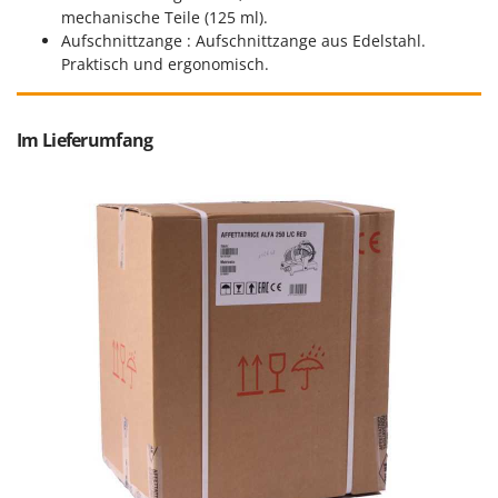
Santos
mechanische Teile (125 ml).
Aufschnittzange : Aufschnittzange aus Edelstahl.
Sbaraglia
Praktisch und ergonomisch.
Schnitzer
Seven Italy
Im Lieferumfang
Shark
Shindaiwa
Silky
Simatech
Sirman
Skil
Smartwood
Smeg
Snapper
Solidur
Spice Electronics