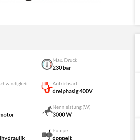
Max. Druck
230 bar
chwindigkeit
Antriebsart
dreiphasig 400V
Nennleistung (W)
motor
3000 W
Pumpe
lhydraulik
doppelt