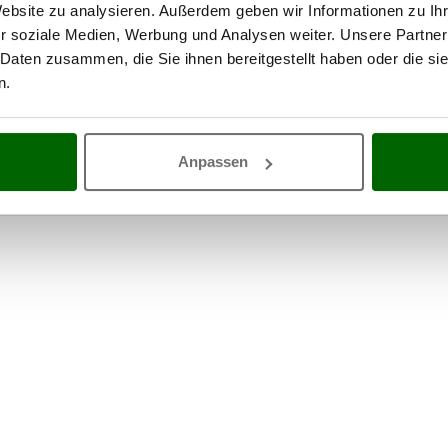
cm (LxBxH)
Website zu analysieren. Außerdem geben wir Informationen zu I
Gesamtgewicht mit
220 kg
r soziale Medien, Werbung und Analysen weiter. Unsere Partner
Verpackung
 Daten zusammen, die Sie ihnen bereitgestellt haben oder die s
Lieferung mit hydraulischer
ja
n.
Entladeplattform
Anpassen