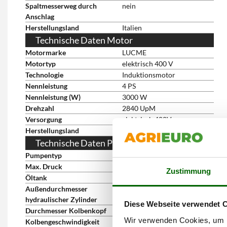
Spaltmesserweg durch
nein
Anschlag
Herstellungsland
Italien
Technische Daten Motor
Motormarke
LUCME
Motortyp
elektrisch 400 V
Technologie
Induktionsmotor
Nennleistung
4 PS
Nennleistung (W)
3000 W
Drehzahl
2840 UpM
Versorgung
elektrisch 400V
Herstellungsland
Italien
Technische Daten Pumpe
Pumpentyp
doppelte Ölhydraulik
Max. Druck
230 bar
Zustimmung
Öltank
ja
Außendurchmesser
80 mm
hydraulischer Zylinder
Diese Webseite verwendet 
Durchmesser Kolbenkopf
40 mm
Wir verwenden Cookies, um I
Kolbengeschwindigkeit
14 cm/s