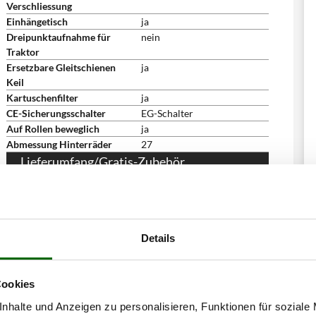
Verschliessung
Einhängetisch
ja
Dreipunktaufnahme für
nein
Traktor
Ersetzbare Gleitschienen
ja
Keil
Kartuschenfilter
ja
CE-Sicherungsschalter
EG-Schalter
Auf Rollen beweglich
ja
Abmessung Hinterräder
27
Lieferumfang/Gratis-Zubehör
Spaltkreuz
nein
Spaltspreiz
nein
Bedienungsanleitung
ja
Abmessungen
Details
Abmessung Produkt cm
122x92x215
(LxBxH)
Nettogewicht
207 kg
Cookies
Verpackung
Auf Palette
Abmessung Verpackung/en
81x81x190
nhalte und Anzeigen zu personalisieren, Funktionen für soziale