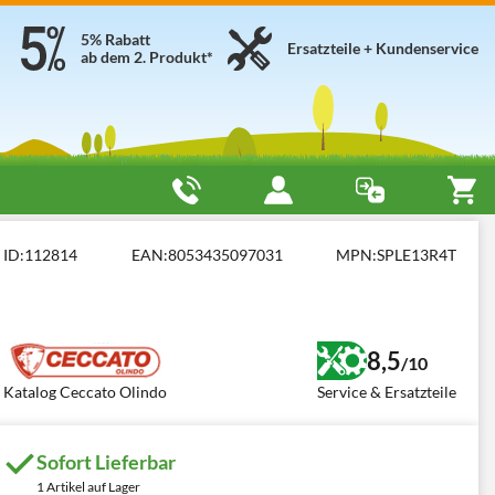
5% Rabatt
Ersatzteile + Kundenservice
ab dem 2. Produkt*
cato Olindo BULL SPLE13R4T
ID:
112814
EAN:
8053435097031
MPN:
SPLE13R4T
8,5
/10
Katalog Ceccato Olindo
Service & Ersatzteile
Sofort Lieferbar
1 Artikel auf Lager