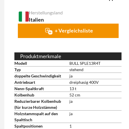
Herstellungsland
Italien
+ Vergleichsliste
Produktmerkmale
Modell
BULL SPLE13R4T
Typ
stehend
doppelte Geschwindigkeit
ja
Antriebsart
dreiphasig 400V
Nenn-Spaltkraft
13 t
Kolbenhub
52 cm
Reduzierbarer Kolbenhub
ja
(für kurze Holzstämme)
Holzstammspalt auf den
ja
Spalttisch
Spaltpositionen
1