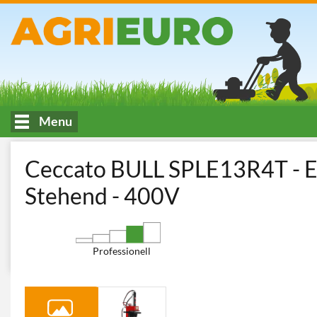
Menu
HOME
Fällen, Schneiden und Spalten von Holz
Holzspalter
Ceccato BULL SPLE13R4T - Ele
Stehend - 400V
Professionell