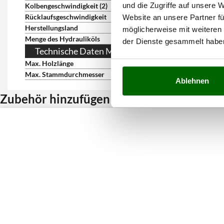
und die Zugriffe auf unsere 
Kolbengeschwindigkeit (2)
5.5 cm/s
Rücklaufsgeschwindigkeit
9 cm/s
Website an unsere Partner fü
Herstellungsland
Italien
möglicherweise mit weiteren
Menge des Hydrauliköls
16 Liter
der Dienste gesammelt habe
Technische Daten Mähwerk
Max. Holzlänge
52 cm
Max. Stammdurchmesser
65 cm
Ablehnen
Zubehör hinzufügen und Rabatt erhalten