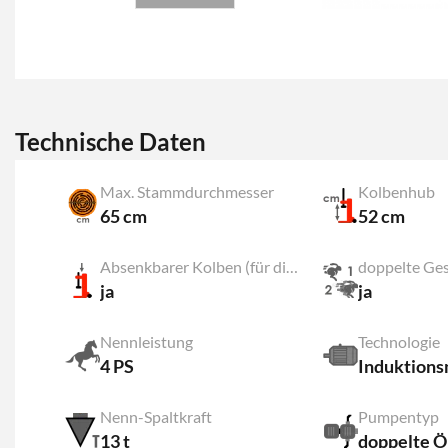
Technische Daten
Max. Stammdurchmesser
Kolbenhub
65 cm
52 cm
Absenkbarer Kolben (für die Verschiebung und die Verschliessung
doppelte Ges
ja
ja
Nennleistung
Technologie
4 PS
Induktions
Nenn-Spaltkraft
Pumpentyp
13 t
doppelte Ö