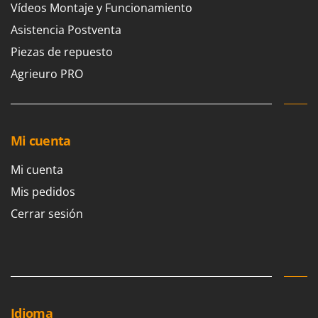
Vogelscheuchen - Vogelabwehr
Vídeos Montaje y Funcionamiento
KitchenAid
Asistencia Postventa
W
Komo
Wasserpumpen
Piezas de repuesto
L
Wasserpumpen für Traktoren
Laica
Agrieuro PRO
Wein- und Obstpressen
Lampacrescia - MGM
Wein- und Ölschichtenfilter
Landxcape
Weitere Produkte
LAR Casalinghi
Mi cuenta
Wiesenwalzen für Traktor
Lavor
Wippsägen
Mi cuenta
Linea VZ
Wurstfüller
Mis pedidos
Lisam
Cerrar sesión
Z
Lotusgrill
Zerstäuber
M
Zinkeneggen
M.A.I.BO.
Zubehör für Rasentraktoren
Macom
Macte Ovens
Idioma