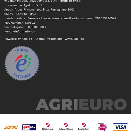
© Copyright 2007-2026 AgriEuro. Tutti i diritti riservati
Omas
Firmenname: AgriEuro S.R.L.
Anschrift des Firmensitzes: Fraz. Petrognano 50/D
Ompagrill
06049 – Spoleto – (PG)
Handelsregister Perugia – Umsatzsteuer-Identifikationsnummer IT01629170547
Ooni
REA-Nummer: 150802
Stammkapital: 5.000.000,00 €
Oriental Koshin
Kontaktinformationen
Outdoorchef
Powered by Kaleido | Digital Productions - www.kalei.do
P
Palazzetti
Palumbo Pavi
Partisani
Paterlini
Philips
Pramac
Prismafood
R
R.G.V.