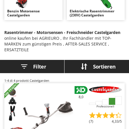
Astscheren
Ambrogio Robot
Benzin Motorsense
Elektrische Rasentrimmer
Atemschutzgeräte
Annovi Reverberi
Castelgarden
(230V) Castelgarden
Aufroller für Olivennetze
ANTHBOT
Aufschnittmaschinen
Archman
Rasentrimmer - Motorsensen - Freischneider Castelgarden
online kaufen bei AGRIEURO , Ihr Fachhändler mit TOP-
Auslegemulcher für Traktoren
Arco
MARKEN zum günstigen Preis , AFTER-SALES SERVICE ,
Äxte - Beile und Spalthammer
Ardes
ERSATZTEILE
Argo
B
Balkenmäher
Ariete
Filter
Sortieren
Bandsägen
Artus
1-4
di 4 prodotti Castelgarden
Batterieladegeräte - Starthilfegeräte
Attila
+100 VENDUTI
Baum- und Astscheren - manuell
Ausonia
8,0
Baumscheren - pneumatisch
Awelco
Professionell
Baumstumpffräsen
B
Bindezangen - elektrisch
Baesso
(7)
4,33/5
Bodenfräsen für Traktor
Bahco