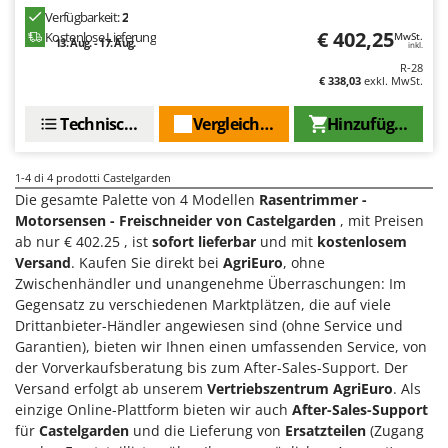
M
Mähroboter
Famag
Verfügbarkeit:
2
€ 402,25
Maisentkörnungsmaschinen
Kostenlose Lieferung
MwSt.
13. Aug. - 17. Aug.
Famur
inkl.
Manuelle Heckenscheren
R-28
FARMER
€ 338,03
exkl. MwSt.
Mehrzweck-Sauggeräte
FBC
Technische Daten
Vergleichen Sie
Hinzufügen
Minibacköfen
Ferrari Group
Motorhacken - Gartenfräsen
Ferroni
1-4
di 4 prodotti Castelgarden
Motorspritzen
Ferrua
Die gesamte Palette von 4 Modellen
Rasentrimmer -
Mulcher für Traktor
Motorsensen - Freischneider von Castelgarden
, mit Preisen
FIAC
ab nur € 402.25 , ist
sofort lieferbar
und mit
kostenlosem
FIEM
N
Versand
. Kaufen Sie direkt bei
AgriEuro
, ohne
Notstromaggregat
Zwischenhändler und unangenehme Überraschungen: Im
Fimar
Nudelmaschinen
Gegensatz zu verschiedenen Marktplätzen, die auf viele
FINI
Drittanbieter-Händler angewiesen sind (ohne Service und
Fiorentini
Garantien), bieten wir Ihnen einen umfassenden Service, von
O
Obstmühlen Obsthäcksler Obstmuser
der Vorverkaufsberatung bis zum After-Sales-Support. Der
Fiskars
Versand erfolgt ab unserem
Vertriebszentrum AgriEuro
. Als
Obstpressen
Flymo
einzige Online-Plattform bieten wir auch
After-Sales-Support
Olivenernter und Schüttler
für
Castelgarden
und die Lieferung von
Ersatzteilen
(Zugang
Fontana Forni