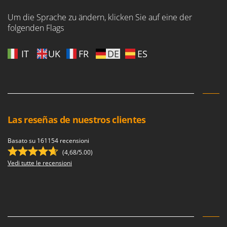
Makita
Um die Sprache zu ändern, klicken Sie auf eine der
MAMMAMIA
folgenden Flags
Marcato
Marina Systems
IT
UK
FR
DE
ES
Master
Mastercook
McCulloch
MCH
Las reseñas de nuestros clientes
Michelin
Basato su 161154 recensioni
Mille
(4,68/5.00)
Minox
Vedi tutte le recensioni
Mockmill
More than chef
MOSA
MOVA