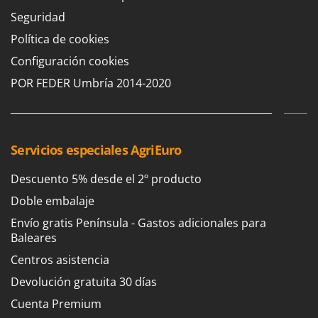
Sprühgeräte für Pflanzenbehandlung
Infaco
Seguridad
Stäubegeräte für Traktor
Intec
Política de cookies
Staubsauger - Elektrobesen
Intex
Configuración cookies
Iseki
T
POR FEDER Umbría 2014-2020
Teppichreiniger und Teppichbodenreiniger
Italyco
Thermische und mechanische Unkrautbrenner
ITM
Tomatenpressen
J
Servicios especiales AgriEuro
Tragbare Powerstationen
JOLLY ITALIA
Traktor-Heckenscheren mit Ausleger
Descuento 5% desde el 2º producto
K
KAAZ
Doble embalaje
U
Umfüllpumpen
Karcher
Envío gratis Península - Gastos adicionales para
Umkehrfräsen
Baleares
Kasco
Centros asistencia
Kemper
V
Vakuumiergeräte
Devolución gratuita 30 días
Kenwood
Vertikutierer
Cuenta Premium
Keter