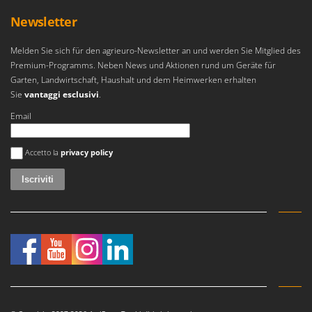
Mowox
Newsletter
MTD
Melden Sie sich für den agrieuro-Newsletter an und werden Sie Mitglied des
N
Premium-Programms. Neben News und Aktionen rund um Geräte für
New O.M.R.A.
Garten, Landwirtschaft, Haushalt und dem Heimwerken erhalten
Nilfisk
Sie
vantaggi esclusivi
.
Ninja
Email
Novatec
Si è verificato un errore
Novital
Accetto la
privacy policy
NuAir
NuovaFac
O
Officine Savioli
Oliviero
Olix
OMA